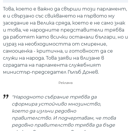
Play
Mute
Setti
Това, което е важно да свърши този парламент,
е и свързано със свикването на първото му
заседание на Велика сряда, което е не само знак
и това, че народните представители трябва
да работят като всички останали българи, но и
израз на необходимостта от смирение,
самооценка - критична, и готовност да се
служи на народа. Това заяви на влизане в
сградата на парламента служебният
министър-председател Гълъб Донев.
Реклама
"Народното събрание трябва да
сформира устойчиво мнозинство,
което да излъчи редовно
правителство. И подчертавам, че това
редовно правителство трябва да бъде