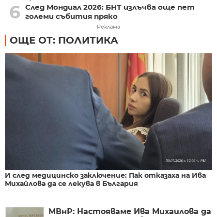
6
След Мондиал 2026: БНТ излъчва още пет
големи събития пряко
Реклама
ОЩЕ ОТ: ПОЛИТИКА
И след медицинско заключение: Пак отказаха на Ива
Михайлова да се лекува в България
МВнР: Настояваме Ива Михаилова да