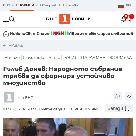
БНТ
БНТ
НОВИНИ
БНТ
Спорт
БНТ
На живо
BG
0
0
Новини
Свят
Спорт
Времето
България и еврото
Би
НАЗАД
Начало
Политика
У нас
49-ИЯТ ПАРЛАМЕНТ: ФОРМУЛАТ
Гълъб Донев: Народното събрание
трябва да сформира устойчиво
мнозинство
A+
A-
БНТ
от
Запази
09:57, 12.04.2023
Чете се за: 01:40 мин.
У нас