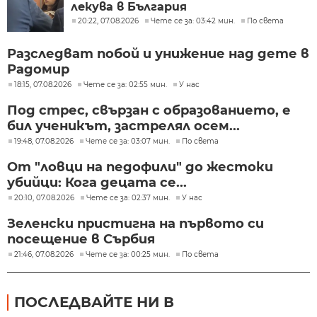
лекува в България
20:22, 07.08.2026
Чете се за: 03:42 мин.
По света
Разследват побой и унижение над дете в
Радомир
18:15, 07.08.2026
Чете се за: 02:55 мин.
У нас
Под стрес, свързан с образованието, е
бил ученикът, застрелял осем...
19:48, 07.08.2026
Чете се за: 03:07 мин.
По света
От "ловци на педофили" до жестоки
убийци: Кога децата се...
20:10, 07.08.2026
Чете се за: 02:37 мин.
У нас
Зеленски пристигна на първото си
посещение в Сърбия
21:46, 07.08.2026
Чете се за: 00:25 мин.
По света
ПОСЛЕДВАЙТЕ НИ В