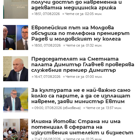
получи достъп до навременна и
адекватна медицинска грижа
18:51, 07.08.2026
Чете се за: 02:05 мин.
Европейския път на Молдова
обсъдиха по телефона премиерът
Радев и молдовският му колега
Тофан
18:50, 07.08.2026
Чете се за: 01:32 мин.
Председателят на Сметната
палата Димитър Главчев проверява
служебния премиер Димитър
Главчев?
16:47, 07.08.2026
Чете се за: 01:00 мин.
За културата не е най-важно само
колко са парите, а да се изплащат
навреме, заяви министър Евтим
Милошев
09:00, 07.08.2026 (обновена)
Чете се за: 13:57 мин.
Илияна Йотова: Страна ни има
потенциал в сферата на
изкуствения интелект и бизнесът
забелязва тези перспективи
21:47, 06.08.2026
Чете се за: 01:25 мин.