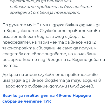
ефективно, за да решава най-
наболелите проблеми на българските
граждани", отбеляза премиерът.
По думите му НС има и друга важна задача - да
твори законите. Служебното правителство
има готовност веднага след избора на
председател на парламента да внесе над 12
законопроекта, свързани не само да получим
средства от еврофондовете, но и очаквани
реформи, които над 15 години са водени дебати
по тях.
До края на април служебното правителство
има задача да внесе бюджета за тази година в
Народното събрание, допълни Гълъб Донев.
Всичко за първия ден на 49-ото Народно
събрание четете ТУК