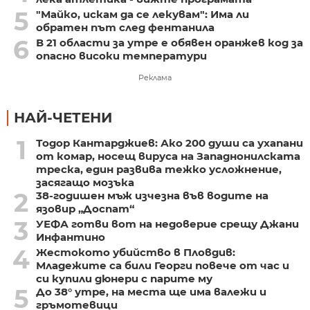
5
"Майко, искам да се лекувам": Има ли
обратен път след фентанила
6
В 21 области за утре е обявен оранжев код за
опасно високи температури
Реклама
НАЙ-ЧЕТЕНИ
1
Тодор Кантарджиев: Ако 200 души са ухапани
от комар, носещ вируса на Западнонилската
треска, един развива тежко усложнение,
засягащо мозъка
2
38-годишен мъж изчезна във водите на
язовир „Доспат“
3
УЕФА готви вот на недоверие срещу Джани
Инфантино
4
Жестокото убийство в Пловдив:
Младежите са били Георги повече от час и
си купили дюнери с парите му
5
До 38° утре, на места ще има валежи и
гръмотевици