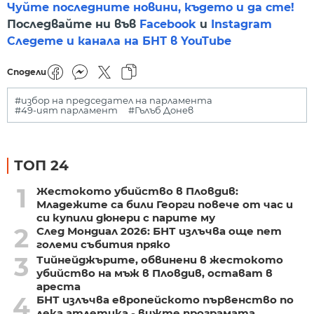
Чуйте последните новини, където и да сте!
Последвайте ни във
Facebook
и
Instagram
Следете и канала на БНТ в YouTube
Сподели
#избор на председател на парламента
#49-ият парламент
#Гълъб Донев
ТОП 24
1
Жестокото убийство в Пловдив:
Младежите са били Георги повече от час и
си купили дюнери с парите му
2
След Мондиал 2026: БНТ излъчва още пет
големи събития пряко
3
Тийнейджърите, обвинени в жестокото
убийство на мъж в Пловдив, остават в
ареста
4
БНТ излъчва европейското първенство по
лека атлетика - вижте програмата