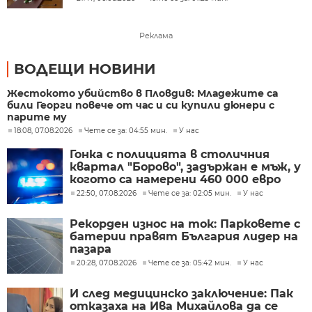
Реклама
ВОДЕЩИ НОВИНИ
Жестокото убийство в Пловдив: Младежите са
били Георги повече от час и си купили дюнери с
парите му
18:08, 07.08.2026
Чете се за: 04:55 мин.
У нас
Гонка с полицията в столичния
квартал "Борово", задържан е мъж, у
когото са намерени 460 000 евро
22:50, 07.08.2026
Чете се за: 02:05 мин.
У нас
Рекорден износ на ток: Парковете с
батерии правят България лидер на
пазара
20:28, 07.08.2026
Чете се за: 05:42 мин.
У нас
И след медицинско заключение: Пак
отказаха на Ива Михайлова да се