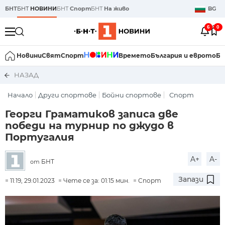
БНТ
БНТ
НОВИНИ
БНТ
Спорт
БНТ
На живо
BG
6
0
Новини
Свят
Спорт
Времето
България и еврото
Би
НАЗАД
Начало
Други спортове
Бойни спортове
Спорт
Георги Граматиков записа две
победи на турнир по джудо в
Португалия
A+
A-
БНТ
от
Запази
11:19, 29.01.2023
Чете се за: 01:15 мин.
Спорт