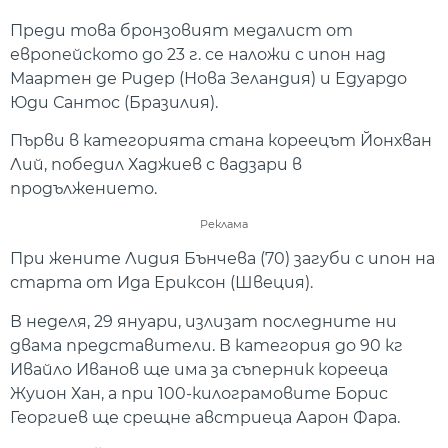
Преди това бронзовият медалист от
европейското до 23 г. се наложи с ипон над
Маартен де Ридер (Нова Зеландия) и Едуардо
Юди Сантос (Бразилия).
Първи в категорията стана кореецът Йонхван
Лий, победил Хаджиев с вадзари в
продължението.
Реклама
При жените Лидия Бънчева (70) загуби с ипон на
старта от Ида Ериксон (Швеция).
В неделя, 29 януари, излизат последните ни
двама представители. В категория до 90 кг
Ивайло Иванов ще има за съперник корееца
Жуион Хан, а при 100-килограмовите Борис
Георгиев ще срещне австриеца Аарон Фара.