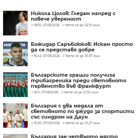
Никола Цолов: Гледам напред с
повече увереност
18:35, 07.08.2026
Чете се за: 02:15 мин.
Божидар Саръбоюков: Искам просто
да се представя добре
16:42, 07.08.2026
Чете се за: 01:37 мин.
Българските грации получиха
трибагреника преди световното
първенство във Франкфурт
16:11, 07.08.2026
Чете се за: 01:52 мин.
България с два медала от
световното по джудо за спортисти
със синдром на Даун
15:30, 07.08.2026
Чете се за: 01:27 мин.
България зае четвърто място