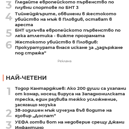
3
Гледайте европейското първенство по
плувни спортове по БНТ 3
4
Тийнейджърите, обвинени в жестокото
убийство на мъж в Пловдив, остават в
ареста
5
БНТ излъчва европейското първенство по
лека атлетика - вижте програмата
6
Жестокото убийство в Пловдив:
Прокуратурата внася искане за „задържане
под стража“
Реклама
НАЙ-ЧЕТЕНИ
1
Тодор Кантарджиев: Ако 200 души са ухапани
от комар, носещ вируса на Западнонилската
треска, един развива тежко усложнение,
засягащо мозъка
2
38-годишен мъж изчезна във водите на
язовир „Доспат“
3
УЕФА готви вот на недоверие срещу Джани
Инфантино