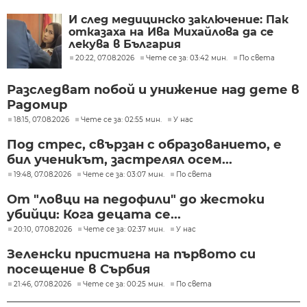
И след медицинско заключение: Пак
отказаха на Ива Михайлова да се
лекува в България
20:22, 07.08.2026
Чете се за: 03:42 мин.
По света
Разследват побой и унижение над дете в
Радомир
18:15, 07.08.2026
Чете се за: 02:55 мин.
У нас
Под стрес, свързан с образованието, е
бил ученикът, застрелял осем...
19:48, 07.08.2026
Чете се за: 03:07 мин.
По света
От "ловци на педофили" до жестоки
убийци: Кога децата се...
20:10, 07.08.2026
Чете се за: 02:37 мин.
У нас
Зеленски пристигна на първото си
посещение в Сърбия
21:46, 07.08.2026
Чете се за: 00:25 мин.
По света