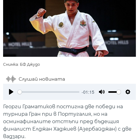
Снимка: БФ Джудо
Слушай новината
-01:15
Play
Mute
Setti
Георги Граматиков постигна две победи на
турнира Гран при в Португалия, но на
осминафиналите отстъпи пред бъдещия
финалист Елджан Хаджиев (Азербайджан) с две
вадзари.