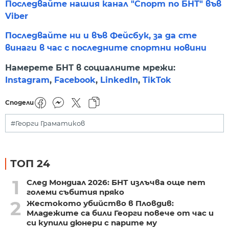
Последвайте нашия канал "Спорт по БНТ" във
Viber
Последвайте ни и във Фейсбук, за да сте
винаги в час с последните спортни новини
Намерете БНТ в социалните мрежи:
Instagram
,
Facebook
,
LinkedIn
,
TikTok
Сподели
#Георги Граматиков
ТОП 24
1
След Мондиал 2026: БНТ излъчва още пет
големи събития пряко
2
Жестокото убийство в Пловдив:
Младежите са били Георги повече от час и
си купили дюнери с парите му