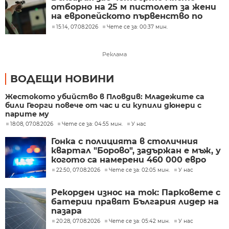
отборно на 25 м пистолет за жени
на eвропейското първенство по
спортна стрелба до 23 г=
15:14, 07.08.2026
Чете се за: 00:37 мин.
Реклама
ВОДЕЩИ НОВИНИ
Жестокото убийство в Пловдив: Младежите са
били Георги повече от час и си купили дюнери с
парите му
18:08, 07.08.2026
Чете се за: 04:55 мин.
У нас
Гонка с полицията в столичния
квартал "Борово", задържан е мъж, у
когото са намерени 460 000 евро
22:50, 07.08.2026
Чете се за: 02:05 мин.
У нас
Рекорден износ на ток: Парковете с
батерии правят България лидер на
пазара
20:28, 07.08.2026
Чете се за: 05:42 мин.
У нас