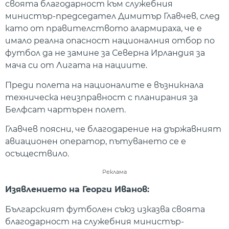
своята благодарност към служебния
министър-председател Димитър Главчев, след
като от правителството алармираха, че е
имало реална опасност националния отбор по
футбол да не замине за Северна Ирландия за
мача си от Лигата на нациите.
Преди полета на националите е възникнала
техническа неизправност с планирания за
Белфсат чартърен полет.
Главчев поясни, че благодарение на държавният
авиационен оператор, пътуването се е
осъществило.
Реклама
Изявлението на Георги Иванов:
Българският футболен съюз изказва своята
благодарност на служебния министър-