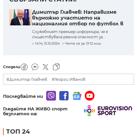
Димитър Главчев: Направихме
възможно участието на
националния отбор по футбол в
Белфаст
Служебният премиер информира, че е
съществувала реална опасност за...
14:14, 15.10.2024
Чете се за: 01:12 мин.
Сподели
#Димитър Главчев
#Георги Иванов
Последвайте ни
Гледайте НА ЖИВО спорт
безплатно на:
ТОП 24