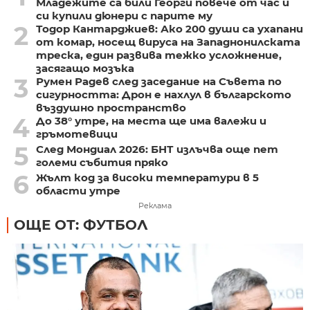
Младежите са били Георги повече от час и
си купили дюнери с парите му
2
Тодор Кантарджиев: Ако 200 души са ухапани
от комар, носещ вируса на Западнонилската
треска, един развива тежко усложнение,
засягащо мозъка
3
Румен Радев след заседание на Съвета по
сигурността: Дрон е нахлул в българското
въздушно пространство
4
До 38° утре, на места ще има валежи и
гръмотевици
5
След Мондиал 2026: БНТ излъчва още пет
големи събития пряко
6
Жълт код за високи температури в 5
области утре
Реклама
ОЩЕ ОТ: ФУТБОЛ