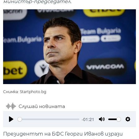
министър-председател.
Снимка: Startphoto.bg
Слушай новината
-01:21
Play
Mute
Setti
Президентът на БФС Георги Иванов изрази