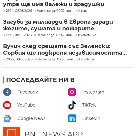
утре ще има валежи и градушки
21:24, 08.08.2026
Чете се за: 02:32 мин.
У нас
Загуби за милиарди в Европа заради
жегите, сушата и пожарите
17:38, 08.08.2026
Чете се за: 02:47 мин.
Икономика
Вучич след срещата със Зеленски:
Сърбия ще подкрепя независимостта...
20:22, 08.08.2026
Чете се за: 03:30 мин.
По света
ПОСЛЕДВАЙТЕ НИ В
Facebook
Instagram
YouTube
TikTok
Google News
LinkedIn
BNT NEWS APP