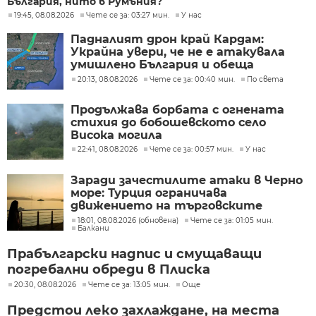
България, нито в Румъния?
19:45, 08.08.2026
Чете се за: 03:27 мин.
У нас
Падналият дрон край Кардам:
Украйна увери, че не е атакувала
умишлено България и обеща
разследване
20:13, 08.08.2026
Чете се за: 00:40 мин.
По света
Продължава борбата с огнената
стихия до бобошевското село
Висока могила
22:41, 08.08.2026
Чете се за: 00:57 мин.
У нас
Заради зачестилите атаки в Черно
море: Турция ограничава
движението на търговските
кораби
18:01, 08.08.2026 (обновена)
Чете се за: 01:05 мин.
Балкани
Прабългарски надпис и смущаващи
погребални обреди в Плиска
20:30, 08.08.2026
Чете се за: 13:05 мин.
Още
Предстои леко захлаждане, на места