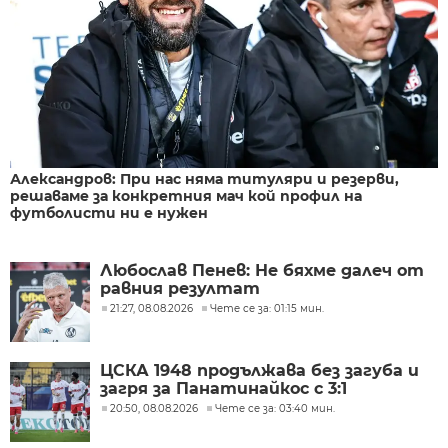
Александров: При нас няма титуляри и резерви,
решаваме за конкретния мач кой профил на
футболисти ни е нужен
Любослав Пенев: Не бяхме далеч от
равния резултат
21:27, 08.08.2026
Чете се за: 01:15 мин.
ЦСКА 1948 продължава без загуба и
загря за Панатинайкос с 3:1
20:50, 08.08.2026
Чете се за: 03:40 мин.