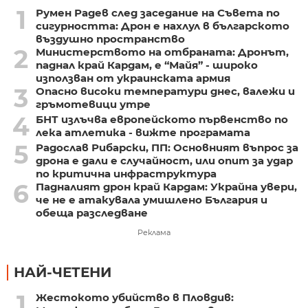
1
Румен Радев след заседание на Съвета по
сигурността: Дрон е нахлул в българското
въздушно пространство
2
Министерството на отбраната: Дронът,
паднал край Кардам, е “Майя” - широко
използван от украинската армия
3
Опасно високи температури днес, валежи и
гръмотевици утре
4
БНТ излъчва европейското първенство по
лека атлетика - вижте програмата
5
Радослав Рибарски, ПП: Основният въпрос за
дрона е дали е случайност, или опит за удар
по критична инфраструктура
6
Падналият дрон край Кардам: Украйна увери,
че не е атакувала умишлено България и
обеща разследване
Реклама
НАЙ-ЧЕТЕНИ
1
Жестокото убийство в Пловдив: