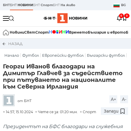
БНТ
БНТ
НОВИНИ
БНТ
Спорт
БНТ
На живо
BG
0
0
Новини
Свят
Спорт
Времето
България и еврото
Би
НАЗАД
Начало
Футбол
Европейски футбол
Български футбол
Георги Иванов благодари на
Димитър Главчев за съдействието
при пътуването на националите
към Северна Ирландия
A+
A-
БНТ
от
Запази
14:57, 15.10.2024
Чете се за: 01:20 мин.
Спорт
Президентът на БФС благодари на служебния