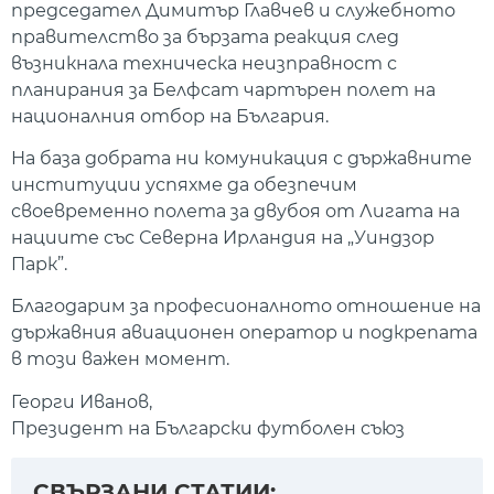
председател Димитър Главчев и служебното
правителство за бързата реакция след
възникнала техническа неизправност с
планирания за Белфсат чартърен полет на
националния отбор на България.
На база добрата ни комуникация с държавните
институции успяхме да обезпечим
своевременно полета за двубоя от Лигата на
нациите със Северна Ирландия на „Уиндзор
Парк”.
Благодарим за професионалното отношение на
държавния авиационен оператор и подкрепата
в този важен момент.
Георги Иванов,
Президент на Български футболен съюз
СВЪРЗАНИ СТАТИИ: