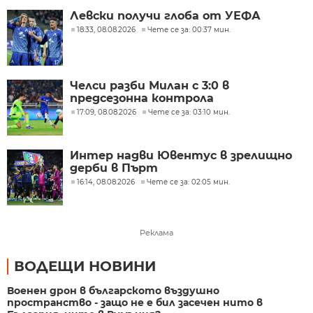
Левски получи глоба от УЕФА
18:33, 08.08.2026
Чете се за: 00:37 мин.
Челси разби Милан с 3:0 в
предсезонна контрола
17:09, 08.08.2026
Чете се за: 03:10 мин.
Интер надви Ювентус в зрелищно
дерби в Пърт
16:14, 08.08.2026
Чете се за: 02:05 мин.
Реклама
ВОДЕЩИ НОВИНИ
Военен дрон в българското въздушно
пространство - защо не е бил засечен нито в