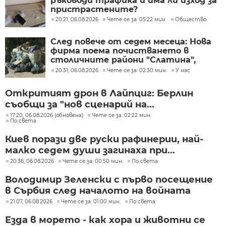
ръководи трафика и има ли изход за
пристрастените?
20:21, 06.08.2026
Чете се за: 05:22 мин.
Общество
След повече от седем месеца: Нова
фирма поема почистването в
столичните райони "Слатина",
"Подуяне" и "Изгрев"
20:31, 06.08.2026
Чете се за: 02:30 мин.
У нас
Откритият дрон в Лайпциг: Берлин
съобщи за "нов сценарий на...
17:20, 06.08.2026 (обновена)
Чете се за: 02:22 мин.
По света
Киев порази две руски рафинерии, най-
малко седем души загинаха при...
20:36, 06.08.2026
Чете се за: 00:50 мин.
По света
Володимир Зеленски с първо посещение
в Сърбия след началото на войната
21:07, 06.08.2026
Чете се за: 01:00 мин.
По света
Езда в морето - как хора и животни се