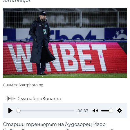
на отбора.
Снимка: Startphoto.bg
Слушай новината
-02:37
Play
Mute
Setti
Старши треньорът на Лудогорец Игор