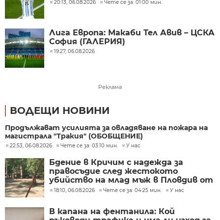
20:13, 06.08.2026
Чете се за: 01:00 мин.
Лига Европа: Макаби Тел Авив – ЦСКА
София (ГАЛЕРИЯ)
19:27, 06.08.2026
Реклама
ВОДЕЩИ НОВИНИ
Продължават усилията за овладяване на пожара на
магистрала "Тракия" (ОБОБЩЕНИЕ)
22:53, 06.08.2026
Чете се за: 03:10 мин.
У нас
Бдение в Кричим с надежда за
правосъдие след жестокото
убийство на млад мъж в Пловдив от
тийнейджъри
18:10, 06.08.2026
Чете се за: 04:25 мин.
У нас
В капана на фентанила: Кой