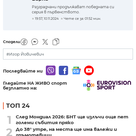
Разградчани продължават победната си
серия в първенството.
19:57, 10.11.2024
Чете се за: 01:52 мин.
Сподели
#Игор Йовичевич
Последвайте ни
Гледайте НА ЖИВО спорт
безплатно на:
ТОП 24
1
След Мондиал 2026: БНТ ще излъчи още пет
големи събития пряко
2
До 38° утре, на места ще има валежи и
гръмотевици