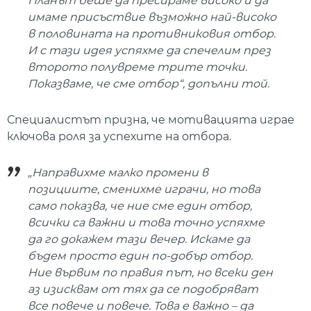
Планът беше да пресираме високо и да
имаме присъствие възможно най-високо
в половината на противниковия отбор.
И с тази идея успяхме да спечелим през
второто полувреме трите точки.
Показваме, че сме отбор“, допълни той.
Специалистът призна, че мотивацията играе
ключова роля за успехите на отбора.
„Направихме малко промени в
позициите, сменихме играчи, но това
само показва, че ние сме един отбор,
всички са важни и това точно успяхме
да го докажем тази вечер. Искаме да
бъдем просто един по-добър отбор.
Ние вървим по правия път, но всеки ден
аз изисквам от тях да се подобряват
все повече и повече. Това е важно – да