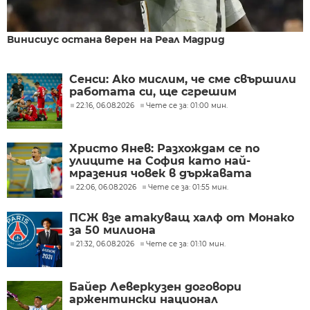
Винисиус остана верен на Реал Мадрид
Сенси: Ако мислим, че сме свършили
работата си, ще сгрешим
22:16, 06.08.2026
Чете се за: 01:00 мин.
Христо Янев: Разхождам се по
улиците на София като най-
мразения човек в държавата
22:06, 06.08.2026
Чете се за: 01:55 мин.
ПСЖ взе атакуващ халф от Монако
за 50 милиона
21:32, 06.08.2026
Чете се за: 01:10 мин.
Байер Леверкузен договори
аржентински национал