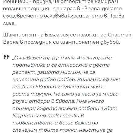
Йовичевич призна, че отборът се намира в
отлична позиция - да играе в Европа, докато
същевременно оглавява класирането в Първа
лига.
Шампионът на България се наложи над Спартак
Варна в последния си шампионатен двубой.
„Очаквахме труден мач. Анализирахме
противника и се отнесохме с доста
респект, защото мислим, че са
наистина добър отбор. Винаги след мач
от Лига Европа следващият мач е
доста труден. Не само за нас, а за много
други отбори в Европа. Има много
примери където големи отбори губят
веднага след това точки в
първенството и беше важно да
спечелим трите точки, наистина да