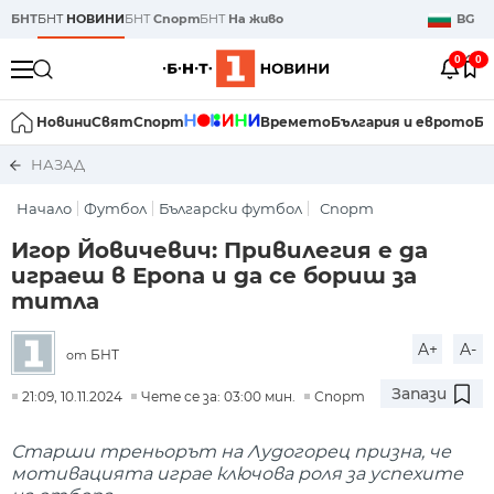
БНТ
БНТ
НОВИНИ
БНТ
Спорт
БНТ
На живо
BG
0
0
Новини
Свят
Спорт
Времето
България и еврото
Би
НАЗАД
Начало
Футбол
Български футбол
Спорт
Игор Йовичевич: Привилегия е да
играеш в Еропа и да се бориш за
титла
A+
A-
БНТ
от
Запази
21:09, 10.11.2024
Чете се за: 03:00 мин.
Спорт
Старши треньорът на Лудогорец призна, че
мотивацията играе ключова роля за успехите