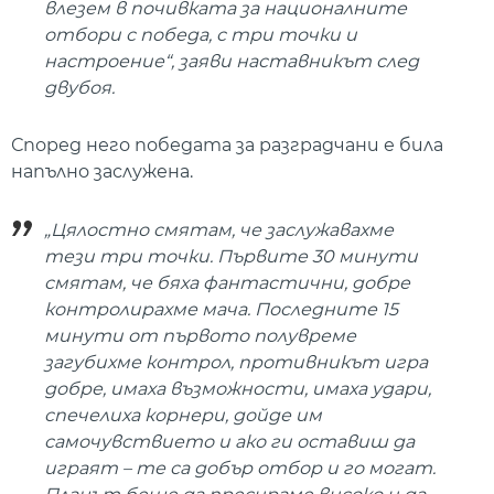
влезем в почивката за националните
отбори с победа, с три точки и
настроение“, заяви наставникът след
двубоя.
Според него победата за разградчани е била
напълно заслужена.
„Цялостно смятам, че заслужавахме
тези три точки. Първите 30 минути
смятам, че бяха фантастични, добре
контролирахме мача. Последните 15
минути от първото полувреме
загубихме контрол, противникът игра
добре, имаха възможности, имаха удари,
спечелиха корнери, дойде им
самочувствието и ако ги оставиш да
играят – те са добър отбор и го могат.