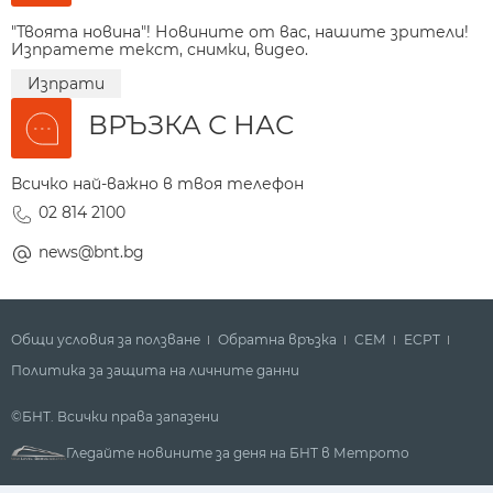
"Твоята новина"! Новините от вас, нашите зрители!
Изпратете текст, снимки, видео.
Изпрати
ВРЪЗКА С НАС
Всичко най-важно в твоя телефон
02 814 2100
news@bnt.bg
Общи условия за ползване
Обратна връзка
СЕМ
ECPT
Политика за защита на личните данни
©БНТ. Всички права запазени
Гледайте новините за деня на БНТ в Метрото