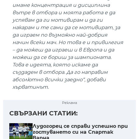
имаме концентрация и дисциплина
вътре в отбора и моята работа е да
успявам да ги мотивирам и да ги
накарам и те сами да се мотивират, за
да играем по възможно най-добрия
начин всеки мач. Но това е и привилегия
– да можеш да играеш и в Европа и да
можеш да се бориш за шампионата.
Това е идеята, която искаме да
създадем в отбора. Да го направим
абсолютно всички заедно“, добави
хърватинът.
Реклама
СВЪРЗАНИ СТАТИИ:
Лудогорец се справи успешно при
гостуването си на Спартак
Варна