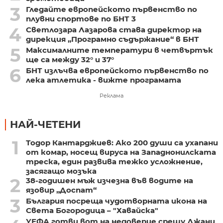
3
Гледайте европейското първенство по
плувни спортове по БНТ 3
4
Светлозара Лазарова става директор на
дирекция „Програмно съдържание“ в БНТ
5
Максималните температури в четвъртък
ще са между 32° и 37°
6
БНТ излъчва европейското първенство по
лека атлетика - вижте програмата
Реклама
НАЙ-ЧЕТЕНИ
1
Тодор Кантарджиев: Ако 200 души са ухапани
от комар, носещ вируса на Западнонилската
треска, един развива тежко усложнение,
засягащо мозъка
2
38-годишен мъж изчезна във водите на
язовир „Доспат“
3
България посреща чудотворната икона на
Света Богородица – "Хавайска"
УЕФА готви вот на недоверие срещу Джани