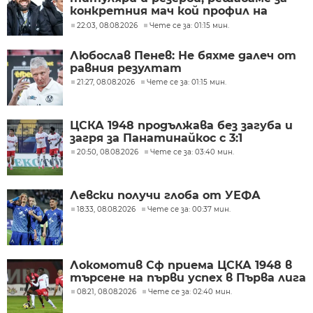
конкретния мач кой профил на
футболисти ни е нужен
22:03, 08.08.2026
Чете се за: 01:15 мин.
Любослав Пенев: Не бяхме далеч от
равния резултат
21:27, 08.08.2026
Чете се за: 01:15 мин.
ЦСКА 1948 продължава без загуба и
загря за Панатинайкос с 3:1
20:50, 08.08.2026
Чете се за: 03:40 мин.
Левски получи глоба от УЕФА
18:33, 08.08.2026
Чете се за: 00:37 мин.
Локомотив Сф приема ЦСКА 1948 в
търсене на първи успех в Първа лига
08:21, 08.08.2026
Чете се за: 02:40 мин.