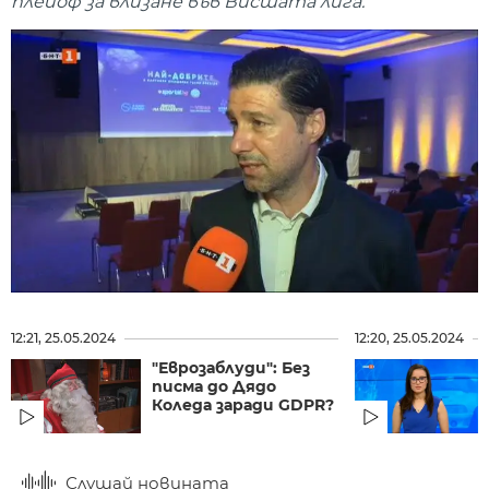
плейоф за влизане във Висшата лига.
12:21, 25.05.2024
12:20, 25.05.2024
"Еврозаблуди": Без
писма до Дядо
Коледа заради GDPR?
Слушай новината