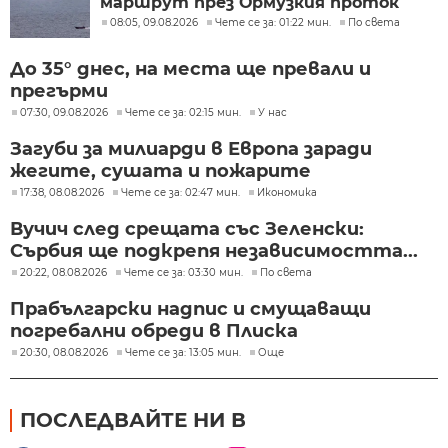
маршрут през Ормузкия проток
08:05, 09.08.2026
Чете се за: 01:22 мин.
По света
До 35° днес, на места ще превали и
прегърми
07:30, 09.08.2026
Чете се за: 02:15 мин.
У нас
Загуби за милиарди в Европа заради
жегите, сушата и пожарите
17:38, 08.08.2026
Чете се за: 02:47 мин.
Икономика
Вучич след срещата със Зеленски:
Сърбия ще подкрепя независимостта...
20:22, 08.08.2026
Чете се за: 03:30 мин.
По света
Прабългарски надпис и смущаващи
погребални обреди в Плиска
20:30, 08.08.2026
Чете се за: 13:05 мин.
Още
ПОСЛЕДВАЙТЕ НИ В