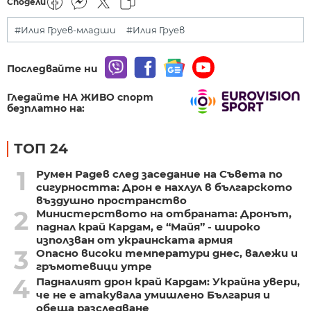
Сподели
#Илия Груев-младши
#Илия Груев
Последвайте ни
Гледайте НА ЖИВО спорт
безплатно на:
ТОП 24
1
Румен Радев след заседание на Съвета по
сигурността: Дрон е нахлул в българското
въздушно пространство
2
Министерството на отбраната: Дронът,
паднал край Кардам, е “Майя” - широко
използван от украинската армия
3
Опасно високи температури днес, валежи и
гръмотевици утре
4
Падналият дрон край Кардам: Украйна увери,
че не е атакувала умишлено България и
обеща разследване