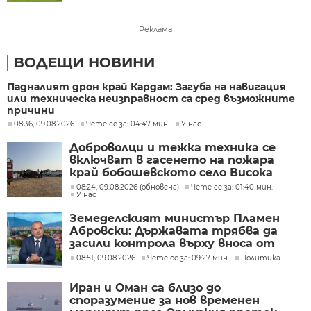
Реклама
ВОДЕЩИ НОВИНИ
Падналият дрон край Кардам: Загуба на навигация
или техническа неизправност са сред възможните
причини
08:36, 09.08.2026
Чете се за: 04:47 мин.
У нас
Доброволци и тежка техника се
включват в гасенето на пожара
край бобошевското село Висока
могила
08:24, 09.08.2026 (обновена)
Чете се за: 01:40 мин.
У нас
Земеделският министър Пламен
Абровски: Държавата трябва да
засили контрола върху вноса от
трети страни
08:51, 09.08.2026
Чете се за: 09:27 мин.
Политика
Иран и Оман са близо до
споразумение за нов временен