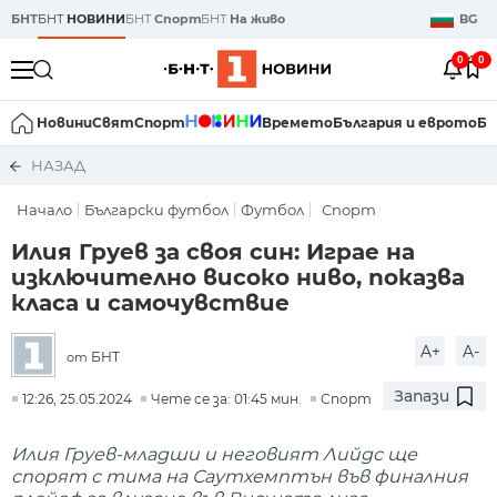
БНТ
БНТ
НОВИНИ
БНТ
Спорт
БНТ
На живо
BG
0
0
Новини
Свят
Спорт
Времето
България и еврото
Би
НАЗАД
Начало
Български футбол
Футбол
Спорт
Илия Груев за своя син: Играе на
изключително високо ниво, показва
класа и самочувствие
A+
A-
БНТ
от
Запази
12:26, 25.05.2024
Чете се за: 01:45 мин.
Спорт
Илия Груев-младши и неговият Лийдс ще
спорят с тима на Саутхемптън във финалния