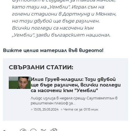
като тaзи на „Уембли". Играл съм на
големи стадиони в Дортмунд и Мюнхен,
но този двубой ще бъде различен.
Всички погледи са насочени към
„Уембли", заяви българският национал.
Вижте целия материал във видеото!
СВЪРЗАНИ СТАТИИ:
Илия Груев-младши: Този двубой
ще бъде различен, всички погледи
са насочени към "Уембли"
Лийдс излиза в неделя срещу Саутхемптън в
решителен плейоф за...
13:05, 25.05.2024
Чете се за: 01:15 мин.