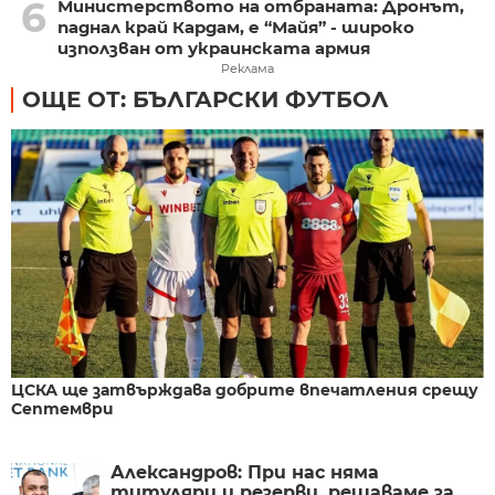
6
Министерството на отбраната: Дронът,
паднал край Кардам, е “Майя” - широко
използван от украинската армия
Реклама
ОЩЕ ОТ: БЪЛГАРСКИ ФУТБОЛ
ЦСКА ще затвърждава добрите впечатления срещу
Септември
Александров: При нас няма
титуляри и резерви, решаваме за