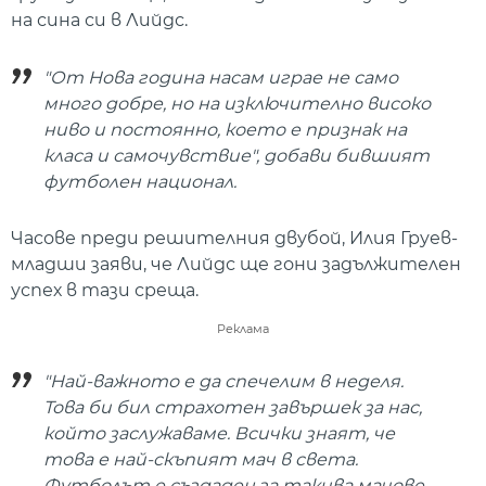
на сина си в Лийдс.
"От Нова година насам играе не само
много добре, но на изключително високо
ниво и постоянно, което е признак на
класа и самочувствие", добави бившият
футболен национал.
Часове преди решителния двубой, Илия Груев-
младши заяви, че Лийдс ще гони задължителен
успех в тази среща.
Реклама
"Най-важното е да спечелим в неделя.
Това би бил страхотен завършек за нас,
който заслужаваме. Всички знаят, че
това е най-скъпият мач в света.
Футболът е създаден за такива мачове,