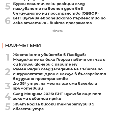
5
Бурни политически реакции след
нахлуването на военен дрон във
въздушното ни пространство (ОБЗОР)
6
БНТ излъчва европейското първенство по
лека атлетика - вижте програмата
Реклама
НАЙ-ЧЕТЕНИ
1
Жестокото убийство в Пловдив:
Младежите са били Георги повече от час и
си купили дюнери с парите му
2
Румен Радев след заседание на Съвета по
сигурността: Дрон е нахлул в българското
въздушно пространство
3
До 38° утре, на места ще има валежи и
гръмотевици
4
След Мондиал 2026: БНТ излъчва още пет
големи събития пряко
5
Жълт код за високи температури в 5
области утре