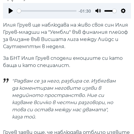
-01:30
Play
Mute
Setti
Илия Груев ще наблюдава на живо своя син Илия
Груев-младши на "Уембли" във финалния плейоф
за влизане във Висшата лига между Лийдс и
Саутхемптън в неделя.
За БНТ Илия Груев сподели емоциите си като
баща и като специалист.
"Радвам се за него, разбира се. Избягвам
да коментирам неговите изяви в
медийното пространство. Ние си
казваме всичко в честни разговори, но
това си остава между нас двамата",
каза той.
Груев заяви още, че наблюдава отблизо изявите