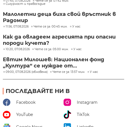
07:45, 07.08.2026
Чете се за: 07:42 мин.
Сигурност и правосъдие
Малолетни деца биха свой връстник в
Радомир
11:56, 07.08.2026
Чете се за: 00:45 мин.
У нас
Как да овладеем агресията при опасни
породи кучета?
10:20, 07.08.2026
Чете се за: 05:00 мин.
У нас
Евтим Милошев: Национален фонд
„Култура“ се нуждае от...
09:00, 07.08.2026 (обновена)
Чете се за: 13:57 мин.
У нас
ПОСЛЕДВАЙТЕ НИ В
Facebook
Instagram
YouTube
TikTok
Google News
LinkedIn