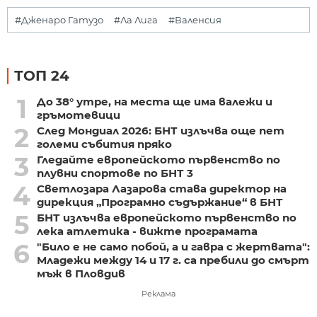
#Дженаро Гатузо
#Ла Лига
#Валенсия
ТОП 24
1
До 38° утре, на места ще има валежи и
гръмотевици
2
След Мондиал 2026: БНТ излъчва още пет
големи събития пряко
3
Гледайте европейското първенство по
плувни спортове по БНТ 3
4
Светлозара Лазарова става директор на
дирекция „Програмно съдържание“ в БНТ
5
БНТ излъчва европейското първенство по
лека атлетика - вижте програмата
6
"Било е не само побой, а и гавра с жертвата":
Младежи между 14 и 17 г. са пребили до смърт
мъж в Пловдив
Реклама