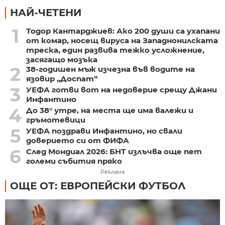
НАЙ-ЧЕТЕНИ
1
Тодор Кантарджиев: Ако 200 души са ухапани
от комар, носещ вируса на Западнонилската
треска, един развива тежко усложнение,
засягащо мозъка
2
38-годишен мъж изчезна във водите на
язовир „Доспат“
3
УЕФА готви вот на недоверие срещу Джани
Инфантино
4
До 38° утре, на места ще има валежи и
гръмотевици
5
УЕФА поздрави Инфантино, но свали
доверието си от ФИФА
6
След Мондиал 2026: БНТ излъчва още пет
големи събития пряко
Реклама
ОЩЕ ОТ: ЕВРОПЕЙСКИ ФУТБОЛ