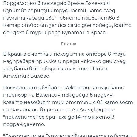
Бордалас, но в последно време Валенсия
изпитва сериозни трудности, като след
паузата заради световното първенство в
Катар отборът записа само две победи, които
дойдоха в турнира за Купата на Краля.
Реклама
В крайна сметка и походът на отбора в тази
надпревара приключи преди няколко дни след
загубата в четвъртфиналите с 1:3 от
Атлетик Билбао.
Последният двубой на Дженаро Гатузо като
треньор на Валенсия пък дойде в неделя,
когато неговият тим отстъпи с 0:1 като гост
на Валядолид в среща от Ла Лига, където
"прилепите" се сринаха до 14-то място в
подреждането.
"Благодарим на Гатузо за свършената работа и