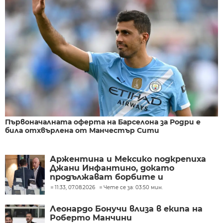
Първоначалната оферта на Барселона за Родри е
била отхвърлена от Манчестър Сити
Аржентина и Мексико подкрепиха
Джани Инфантино, докато
продължават борбите и
разногласията във ФИФА
11:33, 07.08.2026
Чете се за: 03:50 мин.
Леонардо Бонучи влиза в екипа на
Роберто Манчини