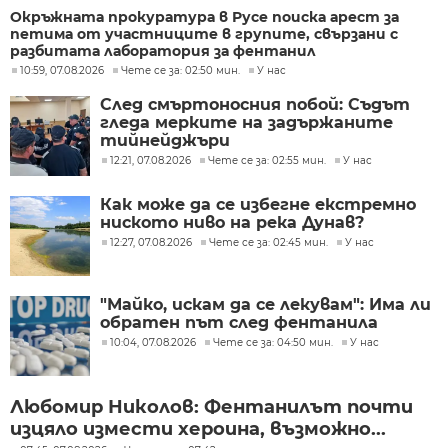
Окръжната прокуратура в Русе поиска арест за
петима от участниците в групите, свързани с
разбитата лаборатория за фентанил
10:59, 07.08.2026
Чете се за: 02:50 мин.
У нас
След смъртоносния побой: Съдът
гледа мерките на задържаните
тийнейджъри
12:21, 07.08.2026
Чете се за: 02:55 мин.
У нас
Как може да се избегне екстремно
ниското ниво на река Дунав?
12:27, 07.08.2026
Чете се за: 02:45 мин.
У нас
"Майко, искам да се лекувам": Има ли
обратен път след фентанила
10:04, 07.08.2026
Чете се за: 04:50 мин.
У нас
Любомир Николов: Фентанилът почти
изцяло измести хероина, възможно...