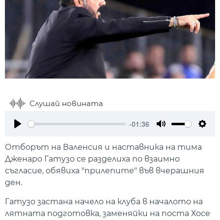
Слушай новината
-01:36
Play
Mute
Setti
Отборът на Валенсия и наставника на тима
Дженаро Гатузо се разделиха по взаимно
съгласие, обявиха "прилепите" във вчерашния
ден.
Гатузо застана начело на клуба в началото на
лятната подготовка, заменяйки на поста Хосе