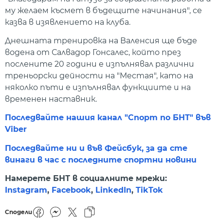
му желаем късмет в бъдещите начинания", се
казва в изявлението на клуба.
Днешната тренировка на Валенсия ще бъде
водена от Салвадор Гонсалес, който през
послените 20 години е изпълнявал различни
треньорски дейности на "Местая", като на
няколко пъти е изпълнявал функциите и на
временен наставник.
Последвайте нашия канал "Спорт по БНТ" във
Viber
Последвайте ни и във Фейсбук, за да сте
винаги в час с последните спортни новини
Намерете БНТ в социалните мрежи:
Instagram
,
Facebook
,
LinkedIn
,
TikTok
Сподели