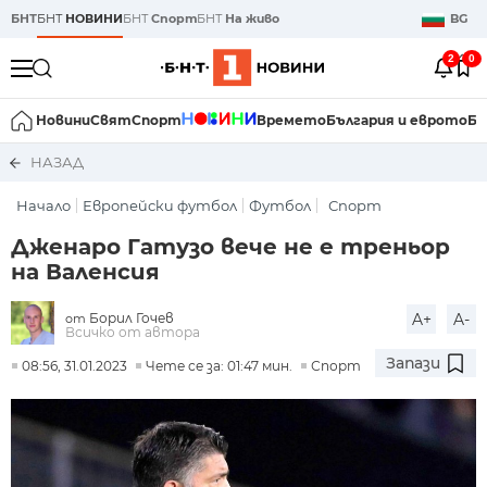
БНТ
БНТ
НОВИНИ
БНТ
Спорт
БНТ
На живо
BG
2
0
Новини
Свят
Спорт
Времето
България и еврото
Би
НАЗАД
Начало
Европейски футбол
Футбол
Спорт
Дженаро Гатузо вече не е треньор
на Валенсия
Борил Гочев
A+
A-
от
Всичко от автора
Запази
08:56, 31.01.2023
Чете се за: 01:47 мин.
Спорт