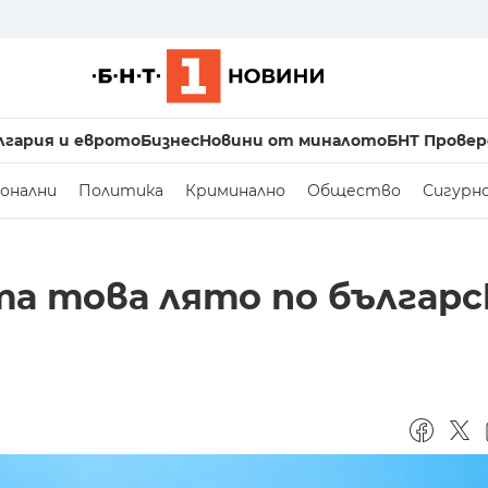
лгария и еврото
Бизнес
Новини от миналото
БНТ Провер
онални
Политика
Криминално
Общество
Сигурн
та това лято по българ