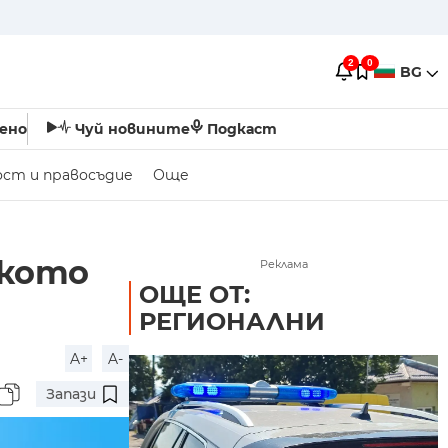
2
0
BG
ено
Чуй новините
Подкаст
ост и правосъдие
Още
ското
Реклама
ОЩЕ ОТ:
РЕГИОНАЛНИ
A+
A-
Запази