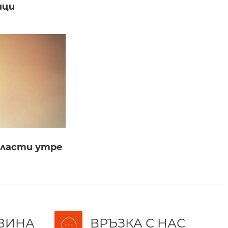
ици
бласти утре
ВИНА
ВРЪЗКА С НАС