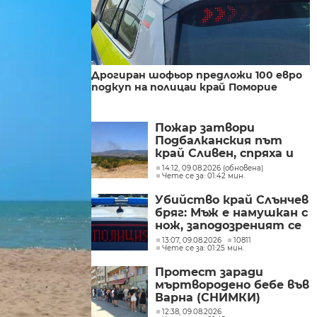
Дрогиран шофьор предложи 100 евро
подкуп на полицаи край Поморие
Пожар затвори
Подбалканския път
край Сливен, спряха и
влаковете (ВИДЕО)
14:12, 09.08.2026 (обновена)
Чете се за: 01:42 мин.
Убийство край Слънчев
бряг: Мъж е намушкан с
нож, заподозреният се
опитал да избяга
13:07, 09.08.2026
10811
Чете се за: 01:25 мин.
Протест заради
мъртвородено бебе във
Варна (СНИМКИ)
12:38, 09.08.2026