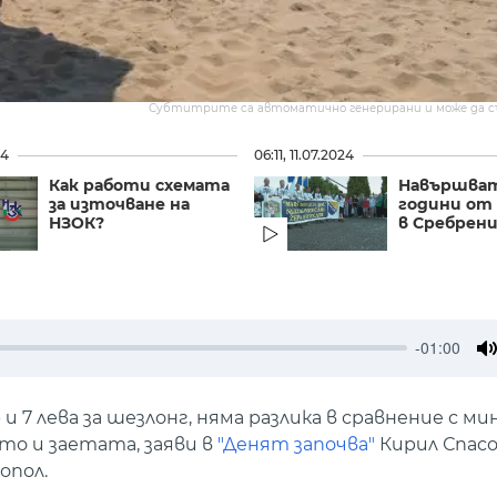
Субтитрите са автоматично генерирани и може да 
24
06:11, 11.07.2024
Как работи схемата
Навършват
за източване на
години от
НЗОК?
в Сребрен
-01:00
M
 и 7 лева за шезлонг, няма разлика в сравнение с м
кто и заетата, заяви в
"Денят започва"
Кирил Спасо
опол.