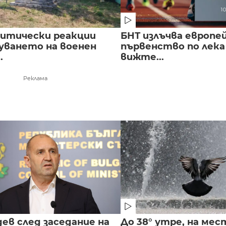
литически реакции
БНТ излъчва европе
луването на военен
първенство по лека
.
вижте...
Реклама
ев след заседание на
До 38° утре, на мес