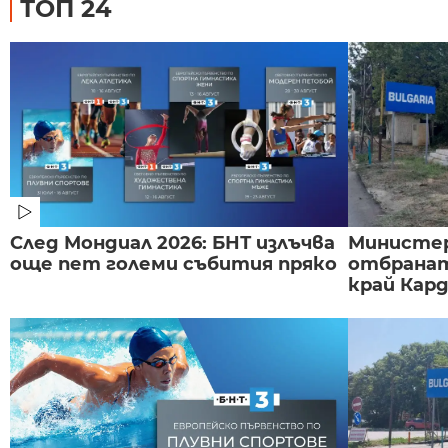
ТОП 24
След Мондиал 2026: БНТ излъчва
Министе
още пет големи събития пряко
отбранат
край Карда