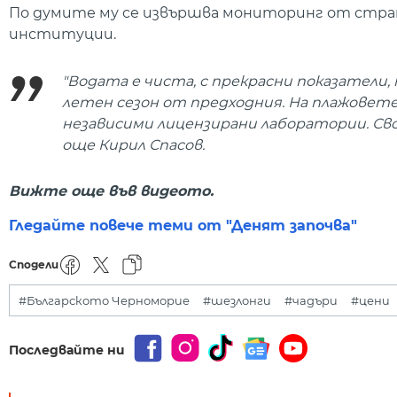
По думите му се извършва мониторинг от стр
институции.
"Водата е чиста, с прекрасни показатели
летен сезон от предходния. На плажовете
независими лицензирани лаборатории. Сво
още Кирил Спасов.
Вижте още във видеото.
Гледайте повече теми от "Денят започва"
Сподели
#Българското Черноморие
#шезлонги
#чадъри
#цени
Последвайте ни