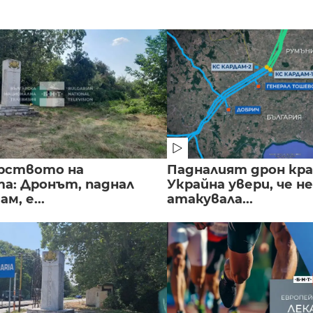
рството на
Падналият дрон кра
а: Дронът, паднал
Украйна увери, че не
м, е...
атакувала...