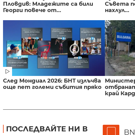
Пловдив: Младежите са били
Съвета п
Георги повече от...
нахлул...
След Мондиал 2026: БНТ излъчва
Министе
още пет големи събития пряко
отбранат
край Карда
ПОСЛЕДВАЙТЕ НИ В
BN