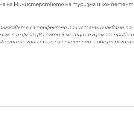
ана на Министерството на туризма и компетен
, плажовете са перфектно почистени, очакваме по-
 със син флаг два пъти в месеца се взимат проби 
бодните зони също са почистени и обезпаразитен