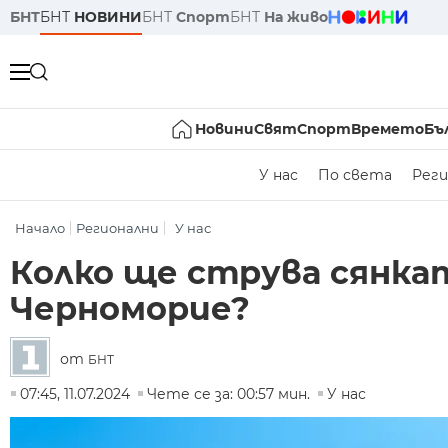
БНТ
БНТ
НОВИНИ
БНТ
Спорт
БНТ
На живо
Новини
Свят
Спорт
Времето
Бъ
У нас
По света
Реги
Начало
Регионални
У нас
Колко ще струва сянка
Черноморие?
от
БНТ
07:45, 11.07.2024
Чете се за: 00:57 мин.
У нас