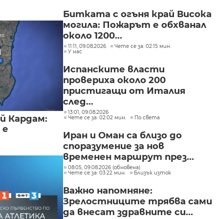
Битката с огъня край Висока
могила: Пожарът е обхванал
около 1200...
11:11, 09.08.2026
Чете се за: 02:15 мин.
У нас
Испанските власти
провериха около 200
пристигащи от Италия
след...
13:01, 09.08.2026
й Кардам:
Чете се за: 02:02 мин.
По света
 е
Иран и Оман са близо до
споразумение за нов
временен маршрут през...
08:05, 09.08.2026 (обновена)
Чете се за: 03:22 мин.
Близък изток
Важно напомняне:
Зрелостниците трябва сами
да внесат здравните си...