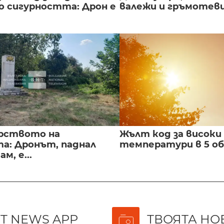
о сигурността: Дрон е
валежи и гръмотев
рството на
Жълт код за високи
а: Дронът, паднал
температури в 5 о
м, е...
T NEWS APP
ТВОЯТА НО