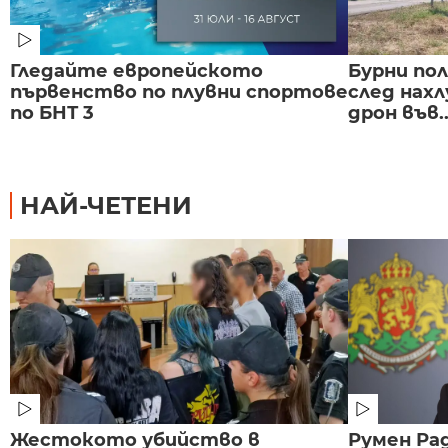
Гледайте европейското
Бурни по
първенство по плувни спортове
след нах
по БНТ 3
дрон във..
НАЙ-ЧЕТЕНИ
Жестокото убийство в
Румен Рад