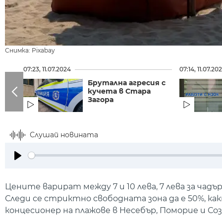
Снимка: Pixabay
07:23, 11.07.2024
07:14, 11.07.20
Брутална агресия с
кучета в Стара
Загора
Слушай новината
Play
Цените варират между 7 и 10 лева, 7 лева за чадър
Следи се стриктно свободната зона да е 50%, ка
концесионер на плажове в Несебър, Поморие и Соз