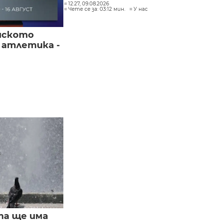
12:27, 09.08.2026
Чете се за: 03:12 мин.
У нас
йското
 атлетика -
та ще има