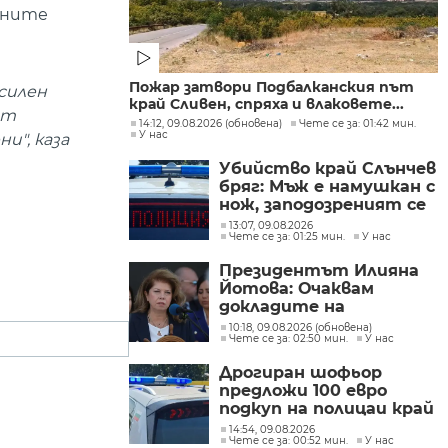
тните
Пожар затвори Подбалканския път
силен
край Сливен, спряха и влаковете...
от
14:12, 09.08.2026 (обновена)
Чете се за: 01:42 мин.
У нас
и", каза
Убийство край Слънчев
бряг: Мъж е намушкан с
нож, заподозреният се
опитал да избяга
13:07, 09.08.2026
Чете се за: 01:25 мин.
У нас
Президентът Илияна
Йотова: Очаквам
докладите на
службите какъв е
10:18, 09.08.2026 (обновена)
Чете се за: 02:50 мин.
У нас
дронът и каква е била
неговата роля
Дрогиран шофьор
предложи 100 евро
подкуп на полицаи край
Поморие
14:54, 09.08.2026
Чете се за: 00:52 мин.
У нас