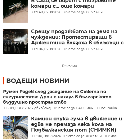
В САЩ се борят с тигровите
комари с... още комари
09:49, 07.08.2026
Чете се за: 00:52 мин.
Срещу продажбата на земя на
чужденци: Протестиращи в
Аржентина влязоха в сблъсъци с
полицията
09:06, 07.08.2026
Чете се за: 00:57 мин.
Реклама
ВОДЕЩИ НОВИНИ
Румен Радев след заседание на Съвета по
сигурността: Дрон е нахлул в българското
въздушно пространство
12:09, 08.08.2026 (обновена)
Чете се за: 04:00 мин.
Политика
Камион спука гума в движение и
едва не премаза лека кола на
Подбалканския път (СНИМКИ)
12:00, 08.08.2026
Чете се за: 01:07 мин.
У нас