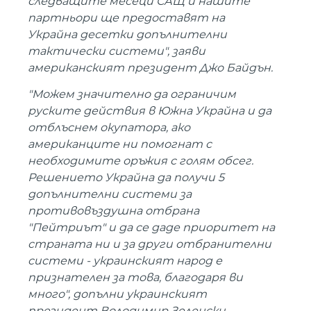
следващите месеци САЩ и нашите
партньори ще предоставят на
Украйна десетки допълнителни
тактически системи", заяви
американският президент Джо Байдън.
"Можем значително да ограничим
руските действия в Южна Украйна и да
отблъснем окупатора, ако
американците ни помогнат с
необходимите оръжия с голям обсег.
Решението Украйна да получи 5
допълнителни системи за
противовъздушна отбрана
"Пейтриът" и да се даде приоритет на
страната ни и за други отбранителни
системи - украинският народ е
признателен за това, благодаря ви
много", допълни украинският
президент Володимир Зеленски.