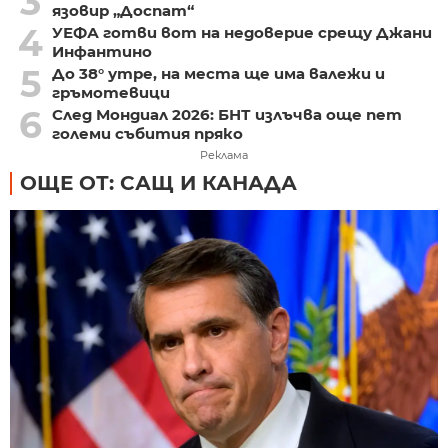
3
язовир „Доспат“
4
УЕФА готви вот на недоверие срещу Джани
Инфантино
5
До 38° утре, на места ще има валежи и
гръмотевици
6
След Мондиал 2026: БНТ излъчва още пет
големи събития пряко
Реклама
ОЩЕ ОТ: САЩ И КАНАДА