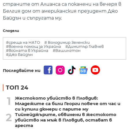
страните от Алианса са поканени на вечеря в
Белгия дом от американския президент Джо
Байдън и съпругата му.
Сподели
#среща на НАТО
# Володимир Зеленски
#военна помощ за Украйна
#Димитър Главчев
#войната в Украйна
#Вашингтон
#Джо Байдън
Последвайте ни
ТОП 24
1
Жестокото убийство в Пловдив:
Младежите са били Георги повече от час и
си купили дюнери с парите му
2
Тийнейджърите, обвинени в жестокото
убийство на мъж в Пловдив, остават в
ареста