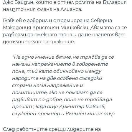
Джо Байдън, който е отчел ролята на България
на източния фланг на Алианса.
Главчев е говорил и с премиера на Северна
Македония Кристиян Мицковски. Двамата са се
разбрали да смекчат тона и да не нагнетяват
допълнително напрежение.
"На едно мнение бяхме, че трябва да се
намали напрежението в говоренето
поне, тъй като обикновено между
народите на две особено съседски
страни няма напрежение и
политиците, ако не помагат да се
развиват по-добре, поне не трябва да
пречат", каза още Димитър Главчев,
служебен премиер и външен министър.
След работните срещи лидерите на