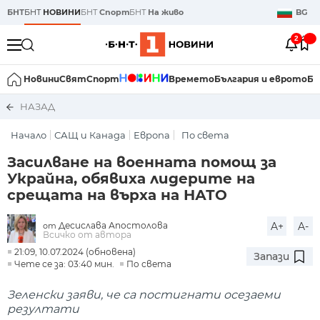
БНТ
БНТ
НОВИНИ
БНТ
Спорт
БНТ
На живо
BG
2
Новини
Свят
Спорт
Времето
България и еврото
Би
НАЗАД
Начало
САЩ и Канада
Европа
По света
Засилване на военната помощ за
Украйна, обявиха лидерите на
срещата на върха на НАТО
Десислава Апостолова
A+
A-
от
Всичко от автора
21:09, 10.07.2024 (обновена)
Запази
Чете се за: 03:40 мин.
По света
Зеленски заяви, че са постигнати осезаеми
резултати