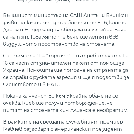
Външният министър на САЩ Антъни Блинкен
заяви по-късно, че изтребителите F-16, които
Дания и Нидерландия обещаха на Украйна, вече
са на път. Това лято те вече ще летят във
въздушното пространство на страната.
Системите "Пейтриът" и изтребителите F-
16 са част от значителен пакет от помощ за
Украйна. Помощта ще помогне на страната да
се справи с руската агресия и ще я подготви за
членството ѝ в НАТО.
Покана за членство към Украйна обаче не се
очаква. Киев ще получи потвърждение, че
пътят на страната към Алианса е необратим.
В рамките на срещата служебният премиер
Главчев разговаря с американския президент