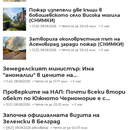
Пожар изпепели две къщи в
бобошевското село Висока могила
(СНИМКИ)
13:29, 08.08.2026
Чете се за: 00:40 мин.
У нас
Затвориха околовръстния път на
Асеновград заради пожар (СНИМКИ)
12:32, 08.08.2026
Чете се за: 00:42 мин.
У нас
Земеделският министър: Има
"аномалии" в цените на...
11:45, 08.08.2026
Чете се за: 01:17 мин.
У нас
Проверките на НАП: Почти всеки втори
обект по Южното Черноморие е с...
10:21, 08.08.2026
Чете се за: 02:02 мин.
У нас
Започна официалната визита на
Зеленски в Белград
08:27, 08.08.2026 (обновена)
Чете се за: 04:07 мин.