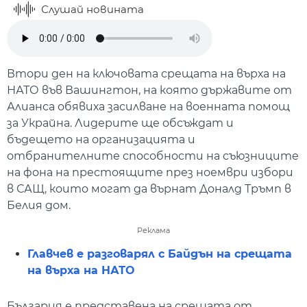
Слушай новината
Втори ден на ключовата срещата на върха на
НАТО във Вашингтон, на която държавите от
Алианса обявиха засилване на военната помощ
за Украйна. Лидерите ще обсъждат и
бъдещето на организацията и
отбранителните способности на съюзниците
на фона на престоящите през ноември избори
в САЩ, които могат да върнат Доналд Тръмп в
Белия дом.
Реклама
Главчев е разговарял с Байдън на срещата
на върха на НАТО
България е представена на срещата от