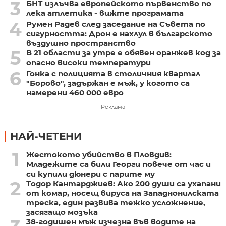
3
БНТ излъчва европейското първенство по
лека атлетика - вижте програмата
4
Румен Радев след заседание на Съвета по
сигурността: Дрон е нахлул в българското
въздушно пространство
5
В 21 области за утре е обявен оранжев код за
опасно високи температури
6
Гонка с полицията в столичния квартал
"Борово", задържан е мъж, у когото са
намерени 460 000 евро
Реклама
НАЙ-ЧЕТЕНИ
1
Жестокото убийство в Пловдив:
Младежите са били Георги повече от час и
си купили дюнери с парите му
2
Тодор Кантарджиев: Ако 200 души са ухапани
от комар, носещ вируса на Западнонилската
треска, един развива тежко усложнение,
засягащо мозъка
38-годишен мъж изчезна във водите на