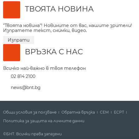
ТВОЯТА НОВИНА
"Твоята новина"! Новините от вас, нашите зрители!
Изпратете текст, снимки, видео.
Изпрати
ВРЪЗКА С НАС
Всичко най-важно в твоя телефон
02 814 2100
news@bnt.bg
Общи условия за ползване
Обратна връзка
СЕМ
ECPT
Политика за защита на личните данни
©БНТ. Всички права запазени