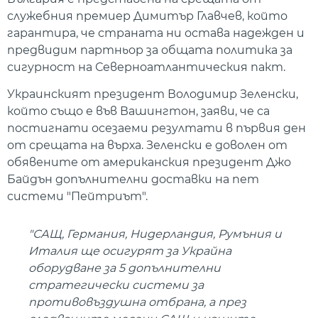
служебния премиер Димитър Главчев, който
гарантира, че страната ни остава надежден и
предвидим партньор за общата политика за
сигурност на Северноатлантическия пакт.
Украинският президент Володимир Зеленски,
който също е във Вашингтон, заяви, че са
постигнати осезаеми резултати в първия ден
от срещата на върха. Зеленски е доволен от
обявените от американския президент Джо
Байдън допълнителни доставки на пет
системи "Пейтриът".
"САЩ, Германия, Нидерландия, Румъния и
Италия ще осигурят за Украйна
оборудване за 5 допълнителни
стратегически системи за
противовъздушна отбрана, а през