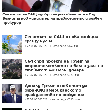
Сенатът на САЩ одобри назначаването на Тод
Бланш за нов министър на правосъдието и главен
прокурор
Сенатът на САЩ с нови санкции
срещу Русия
22:18, 07.08.2026
Чете се за: 01:32 мин.
Съд спря проект на Тръмп за
строителството на бална зала на
стойност 400 млн. долара
21:25, 07.08.2026
Чете се за: 00:50 мин.
Доналд Тръмп с нов опит да
ограничи американското
гражданство по рождение
12:36, 07.08.2026
Чете се за: 03:10 мин.