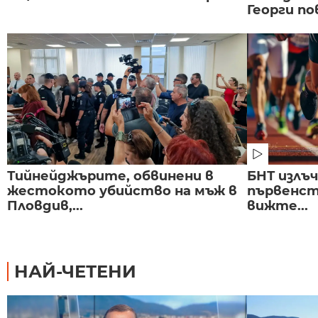
Георги по
Тийнейджърите, обвинени в
БНТ излъ
жестокото убийство на мъж в
първенст
Пловдив,...
вижте...
НАЙ-ЧЕТЕНИ