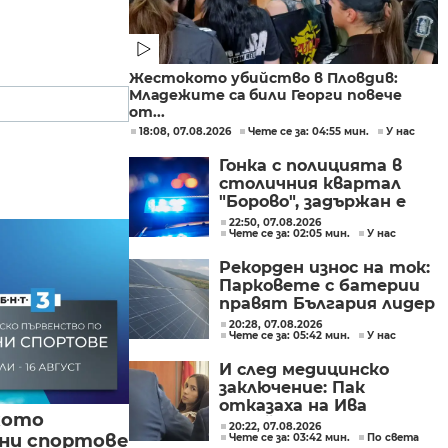
Жестокото убийство в Пловдив:
Младежите са били Георги повече
от...
18:08, 07.08.2026
Чете се за: 04:55 мин.
У нас
Гонка с полицията в
столичния квартал
"Борово", задържан е
мъж, у когото са
22:50, 07.08.2026
Чете се за: 02:05 мин.
У нас
намерени 460 000 евро
Рекорден износ на ток:
Парковете с батерии
правят България лидер
на пазара
20:28, 07.08.2026
Чете се за: 05:42 мин.
У нас
И след медицинско
заключение: Пак
отказаха на Ива
кото
Михайлова да се лекува
20:22, 07.08.2026
вни спортове
Чете се за: 03:42 мин.
По света
в България