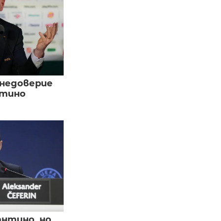
 недоверие
нтино
нтино, но