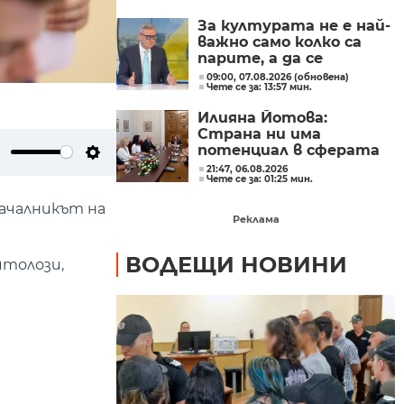
Главчев?
За културата не е най-
важно само колко са
парите, а да се
изплащат навреме,
09:00, 07.08.2026 (обновена)
Чете се за: 13:57 мин.
заяви министър Евтим
Милошев
Илияна Йотова:
Страна ни има
потенциал в сферата
на изкуствения
ute
Settings
21:47, 06.08.2026
Чете се за: 01:25 мин.
интелект и бизнесът
забелязва тези
началникът на
перспективи
Реклама
ВОДЕЩИ НОВИНИ
итолози,