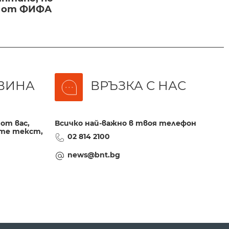
и от ФИФА
ВИНА
ВРЪЗКА С НАС
от вас,
Всичко най-важно в твоя телефон
те текст,
02 814 2100
news@bnt.bg