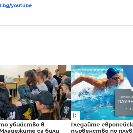
nt.bg/youtube
то убийство в
Гледайте европейс
 Младежите са били
първенство по плу