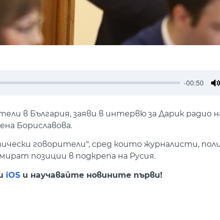
-00:50
M
тели в България, заяви в интервю за Дарик радио 
ена Бориславова.
ически говорители", сред които журналисти, пол
ират позиции в подкрепа на Русия.
и
iOS
и научавайте новините първи!