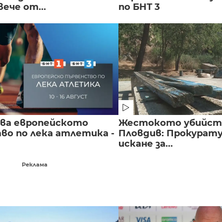
вече от...
по БНТ 3
чва европейското
Жестокото убийст
во по лека атлетика -
Пловдив: Прокурат
искане за...
Реклама