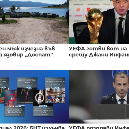
ен мъж изчезна във
УЕФА готви вот на
а язовир „Доспат“
срещу Джани Инфа
иал 2026: БНТ излъчва
УЕФА поздрави Инфа