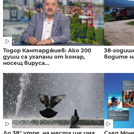
Тодор Кантарджиев: Ако 200
38-годиш
души са ухапани от комар,
водите н
носещ вируса...
До 38° утре, на места ще има
След Монд