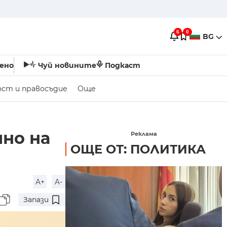
6
0
BG
ено
Чуй новините
Подкаст
ост и правосъдие
Още
чно на
Реклама
ОЩЕ ОТ: ПОЛИТИКА
A+
A-
Запази