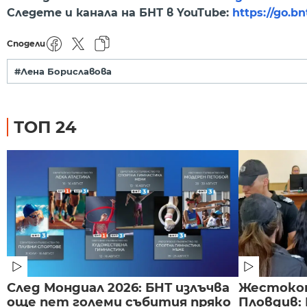
Следете и канала на БНТ в YouTube:
https://go.b
Сподели
#Лена Бориславова
ТОП 24
След Мондиал 2026: БНТ излъчва
Жестоко
още пет големи събития пряко
Пловдив: