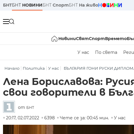
БНТ
БНТ
НОВИНИ
БНТ
Спорт
БНТ
На живо
Новини
Свят
Спорт
Времето
Бъ
У нас
По света
Реги
Начало
Политика
У нас
БЪЛГАРИЯ ГОНИ РУСКИ ДИПЛОМ
Лена Бориславова: Русия
свои говорители в Бъл
от
БНТ
20:17, 02.07.2022
6398
Чете се за: 00:45 мин.
У нас