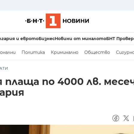
лгария и еврото
Бизнес
Новини от миналото
БНТ Провер
онални
Политика
Криминално
Общество
Сигурн
АТИ
 плаща по 4000 лв. месе
гария