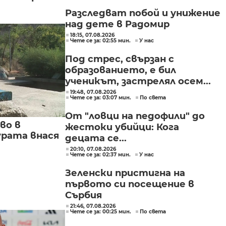
Разследват побой и унижение
над дете в Радомир
18:15, 07.08.2026
Чете се за: 02:55 мин.
У нас
Под стрес, свързан с
образованието, е бил
ученикът, застрелял осем...
19:48, 07.08.2026
Чете се за: 03:07 мин.
По света
От "ловци на педофили" до
во в
жестоки убийци: Кога
урата внася
децата се...
20:10, 07.08.2026
Чете се за: 02:37 мин.
У нас
Зеленски пристигна на
първото си посещение в
Сърбия
21:46, 07.08.2026
Чете се за: 00:25 мин.
По света