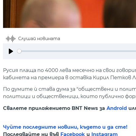
Слушай новината
Play
Русия плаща по 4000 лева месечно на свои говори
кабинета на премиера в оставка Кирил Петков Л
По думите ѝ става дума за "обществени и полит
политици и общественици, които публично форм
Свалете приложението BNT News за
Android
ил
Чуйте последните новини, където и да сте!
Последвайте ни във
Facebook
и
Instagram