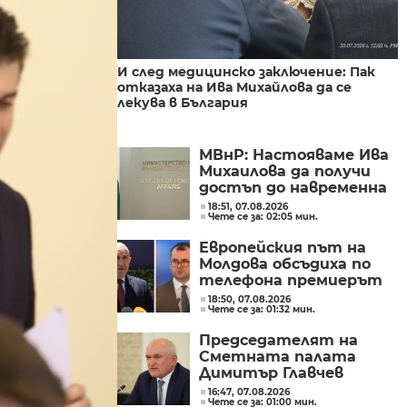
И след медицинско заключение: Пак
отказаха на Ива Михайлова да се
лекува в България
МВнР: Настояваме Ива
Михаилова да получи
достъп до навременна
и адекватна
18:51, 07.08.2026
Чете се за: 02:05 мин.
медицинска грижа
Европейския път на
Молдова обсъдиха по
телефона премиерът
Радев и молдовският
18:50, 07.08.2026
Чете се за: 01:32 мин.
му колега Тофан
Председателят на
Сметната палата
Димитър Главчев
проверява служебния
16:47, 07.08.2026
Чете се за: 01:00 мин.
премиер Димитър