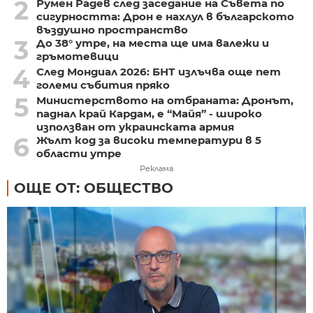
2
Румен Радев след заседание на Съвета по
сигурността: Дрон е нахлул в българското
въздушно пространство
3
До 38° утре, на места ще има валежи и
гръмотевици
4
След Мондиал 2026: БНТ излъчва още пет
големи събития пряко
5
Министерството на отбраната: Дронът,
паднал край Кардам, е “Майя” - широко
използван от украинската армия
6
Жълт код за високи температури в 5
области утре
Реклама
ОЩЕ ОТ: ОБЩЕСТВО