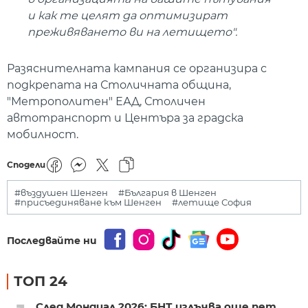
и как те целят да оптимизират
преживяването ви на летището".
Разяснителната кампания се организира с
подкрепата на Столичната община,
"Метрополитен" ЕАД, Столичен
автотранспорт и Центъра за градска
мобилност.
Сподели
#въздушен Шенген
#България в Шенген
#присъединяване към Шенген
#летище София
Последвайте ни
ТОП 24
След Мондиал 2026: БНТ излъчва още пет