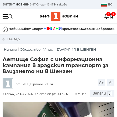
БНТ
БНТ
НОВИНИ
БНТ
Спорт
БНТ
На живо
BG
2
0
Новини
Свят
Спорт
Времето
България и еврото
Би
НАЗАД
Начало
Общество
У нас
БЪЛГАРИЯ В ШЕНГЕН
Летище София с информационна
кампания в градския транспорт за
влизането ни в Шенген
A+
A-
БНТ
от
, Източник: БТА
Запази
09:44, 23.03.2024
Чете се за: 00:52 мин.
У нас