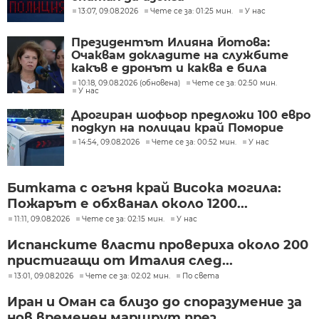
13:07, 09.08.2026
Чете се за: 01:25 мин.
У нас
Президентът Илияна Йотова:
Очаквам докладите на службите
какъв е дронът и каква е била
неговата роля
10:18, 09.08.2026 (обновена)
Чете се за: 02:50 мин.
У нас
Дрогиран шофьор предложи 100 евро
подкуп на полицаи край Поморие
14:54, 09.08.2026
Чете се за: 00:52 мин.
У нас
Битката с огъня край Висока могила:
Пожарът е обхванал около 1200...
11:11, 09.08.2026
Чете се за: 02:15 мин.
У нас
Испанските власти провериха около 200
пристигащи от Италия след...
13:01, 09.08.2026
Чете се за: 02:02 мин.
По света
Иран и Оман са близо до споразумение за
нов временен маршрут през...