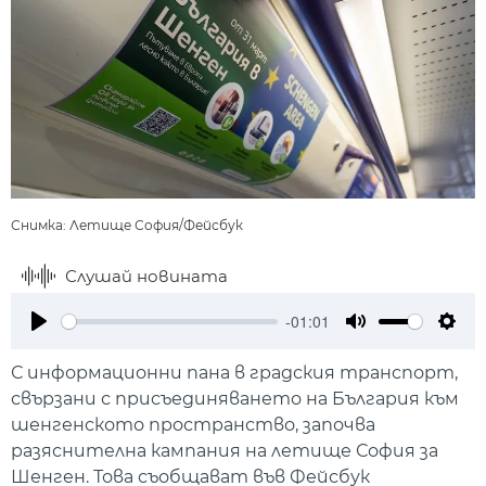
Снимка: Летище София/Фейсбук
Слушай новината
-01:01
Play
Mute
Setti
С информационни пана в градския транспорт,
свързани с присъединяването на България към
шенгенското пространство, започва
разяснителна кампания на летище София за
Шенген. Това съобщават във Фейсбук