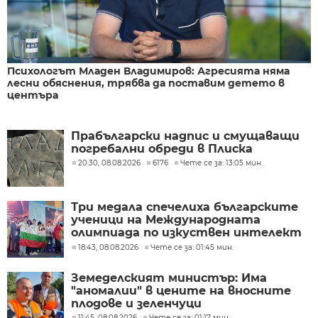
Психологът Младен Владимиров: Агресията няма
лесни обяснения, трябва да поставим детето в
центъра
Прабългарски надпис и смущаващи
погребални обреди в Плиска
20:30, 08.08.2026
6176
Чете се за: 13:05 мин.
Три медала спечелиха българските
ученици на Международната
олимпиада по изкуствен интелект
в Казахстан
18:43, 08.08.2026
Чете се за: 01:45 мин.
Земеделският министър: Има
"аномалии" в цените на вносните
плодове и зеленчуци
11:45, 08.08.2026
Чете се за: 01:17 мин.