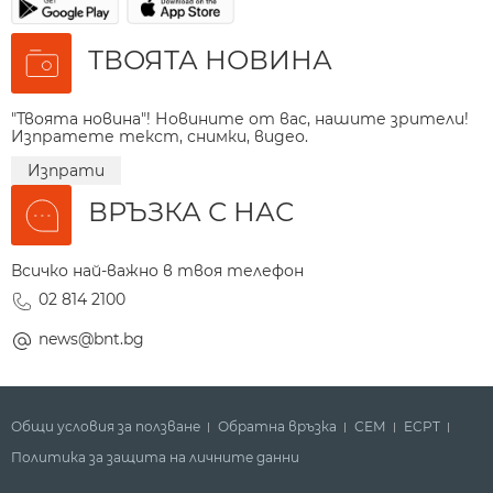
ТВОЯТА НОВИНА
"Твоята новина"! Новините от вас, нашите зрители!
Изпратете текст, снимки, видео.
Изпрати
ВРЪЗКА С НАС
Всичко най-важно в твоя телефон
02 814 2100
news@bnt.bg
Общи условия за ползване
Обратна връзка
СЕМ
ECPT
Политика за защита на личните данни