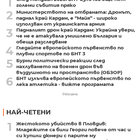
1
големи събития пряко
2
Министерството на отбраната: Дронът,
паднал край Кардам, е “Майя” - широко
използван от украинската армия
3
Падналият дрон край Кардам: Украйна увери,
че не е атакувала умишлено България и
обеща разследване
4
Гледайте европейското първенство по
плувни спортове по БНТ 3
5
Бурни политически реакции след
нахлуването на военен дрон във
въздушното ни пространство (ОБЗОР)
6
БНТ излъчва европейското първенство по
лека атлетика - вижте програмата
Реклама
НАЙ-ЧЕТЕНИ
1
Жестокото убийство в Пловдив:
Младежите са били Георги повече от час и
си купили дюнери с парите му