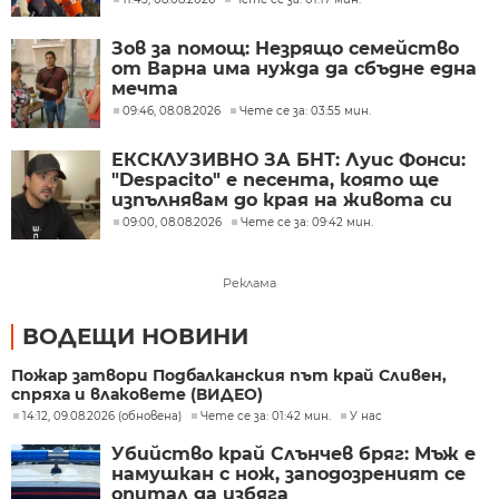
Зов за помощ: Незрящо семейство
от Варна има нужда да сбъдне една
мечта
09:46, 08.08.2026
Чете се за: 03:55 мин.
ЕКСКЛУЗИВНО ЗА БНТ: Луис Фонси:
"Despacito" е песента, която ще
изпълнявам до края на живота си
09:00, 08.08.2026
Чете се за: 09:42 мин.
Реклама
ВОДЕЩИ НОВИНИ
Пожар затвори Подбалканския път край Сливен,
спряха и влаковете (ВИДЕО)
14:12, 09.08.2026 (обновена)
Чете се за: 01:42 мин.
У нас
Убийство край Слънчев бряг: Мъж е
намушкан с нож, заподозреният се
опитал да избяга