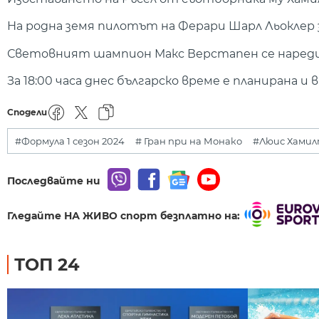
На родна земя пилотът на Ферари Шарл Льоклер 
Световният шампион Макс Верстапен се нареди 
За 18:00 часа днес българско време е планирана 
Сподели
#Формула 1 сезон 2024
# Гран при на Монако
#Люис Хами
Последвайте ни
Гледайте НА ЖИВО спорт безплатно на:
ТОП 24