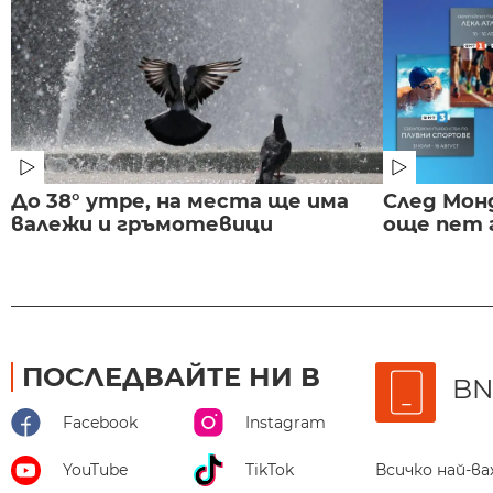
До 38° утре, на места ще има
След Монд
валежи и гръмотевици
още пет 
ПОСЛЕДВАЙТЕ НИ В
BN
Facebook
Instagram
Всичко най-в
YouTube
TikTok