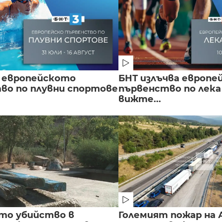
 европейското
БНТ излъчва европе
во по плувни спортове
първенство по лека
вижте...
то убийство в
Големият пожар на А