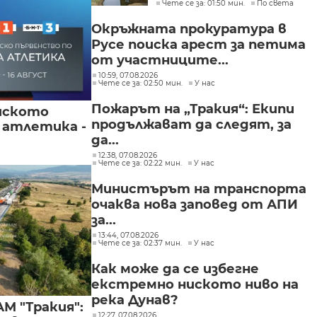
Чете се за: 01:50 мин.
По света
Окръжната прокуратура в
Русе поиска арест за петима
от участниците...
10:59, 07.08.2026
Чете се за: 02:50 мин.
У нас
Пожарът на „Тракия“: Екипи
йското
продължават да следят, за
 атлетика -
да...
12:38, 07.08.2026
Чете се за: 02:22 мин.
У нас
Министърът на транспорта
очаква нова заповед от АПИ
за...
13:44, 07.08.2026
Чете се за: 02:37 мин.
У нас
Как може да се избегне
екстремно ниското ниво на
река Дунав?
М "Тракия":
12:27, 07.08.2026