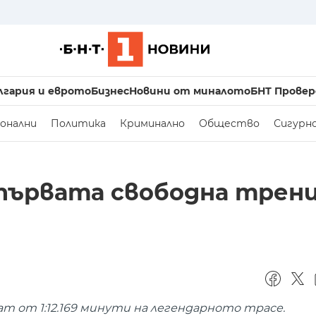
лгария и еврото
Бизнес
Новини от миналото
БНТ Провер
онални
Политика
Криминално
Общество
Сигурн
първата свободна трен
 от 1:12.169 минути на легендарното трасе.