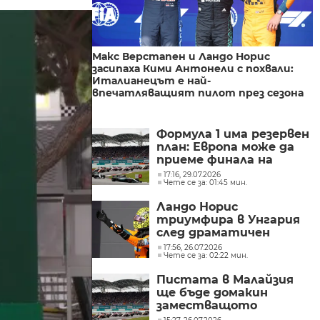
Макс Верстапен и Ландо Норис
засипаха Кими Антонели с похвали:
Италианецът е най-
впечатляващият пилот през сезона
Формула 1 има резервен
план: Европа може да
приеме финала на
сезона
17:16, 29.07.2026
Чете се за: 01:45 мин.
Ландо Норис
триумфира в Унгария
след драматичен
обрат в Макларън
17:56, 26.07.2026
Чете се за: 02:22 мин.
Пистата в Малайзия
ще бъде домакин
заместващото
състезание за Гран При