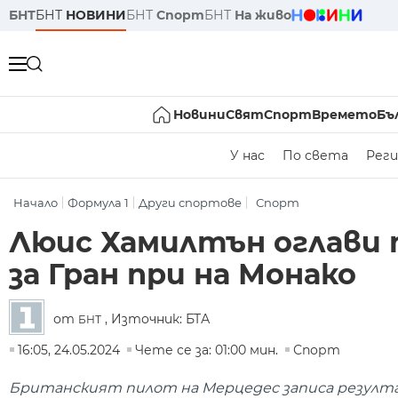
БНТ
БНТ
НОВИНИ
БНТ
Спорт
БНТ
На живо
Новини
Свят
Спорт
Времето
Бъ
У нас
По света
Реги
Начало
Формула 1
Други спортове
Спорт
Люис Хамилтън оглави 
за Гран при на Монако
от
, Източник: БТА
БНТ
16:05, 24.05.2024
Чете се за: 01:00 мин.
Спорт
Британският пилот на Мерцедес записа резултат