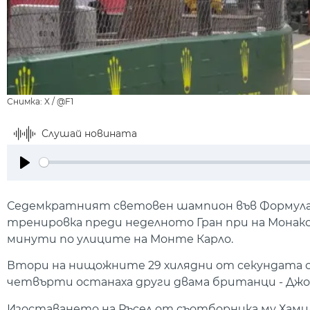
Снимка: X / @F1
Слушай новината
Play
Седемкратният световен шампион във Формула 1
тренировка преди неделното Гран при на Монако
минути по улиците на Монте Карло.
Втори на нищожните 29 хилядни от секундата о
четвърти останаха други двама британци - Джор
Изоставането на Ръсел от съотборника му Хамилтъ