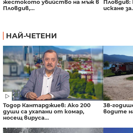
жестокото убийство на мъж в
Пловдив:
Пловдив,...
искане за.
НАЙ-ЧЕТЕНИ
Тодор Кантарджиев: Ако 200
38-годиш
души са ухапани от комар,
водите н
носещ вируса...