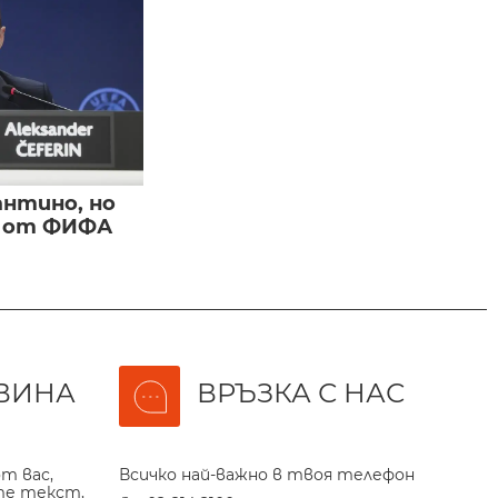
нтино, но
и от ФИФА
ВИНА
ВРЪЗКА С НАС
т вас,
Всичко най-важно в твоя телефон
те текст,