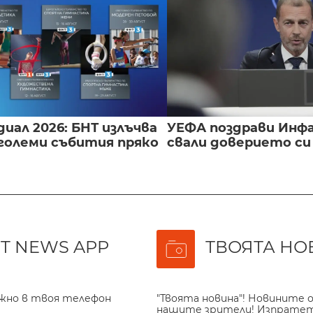
иал 2026: БНТ излъчва
УЕФА поздрави Инфа
големи събития пряко
свали доверието с
T NEWS APP
ТВОЯТА НО
ажно в твоя телефон
"Твоята новина"! Новините о
нашите зрители! Изпрате