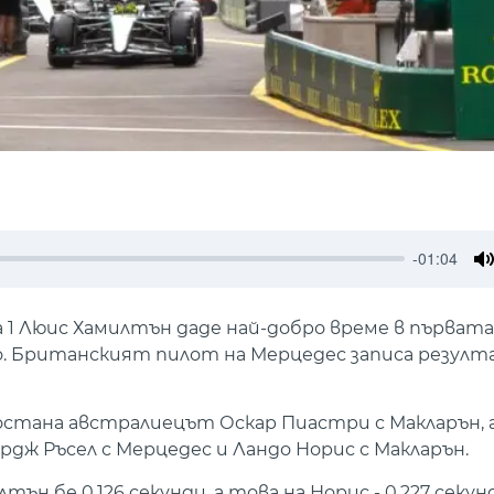
-01:04
M
 Люис Хамилтън даде най-добро време в първата
. Британският пилот на Мерцедес записа резултат
стана австралиецът Оскар Пиастри с Макларън, 
дж Ръсел с Мерцедес и Ландо Норис с Макларън.
н бе 0.126 секунди, а това на Норис - 0.227 секун