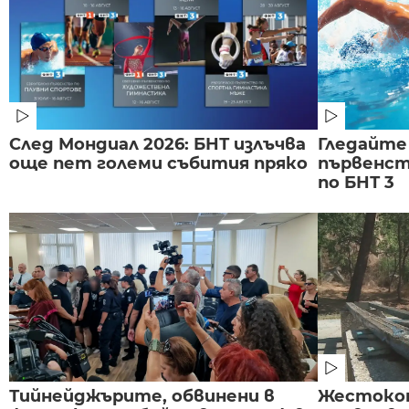
След Мондиал 2026: БНТ излъчва
Гледайте
още пет големи събития пряко
първенст
по БНТ 3
Тийнейджърите, обвинени в
Жестоко