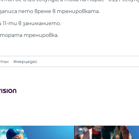
записа пето време в тренировката.
11-ти в заниманието.
и втората тренировка.
лтън
#мерцедес