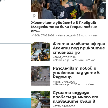
Жестокото убийство в Пловдив:
Младежите са били Георги повече
от...
18:08, 07.08.2026
Чете се за: 04:55 мин.
У нас
Фентаниловата афера:
Агенти под прикритие
стигнаха до
лабораторията във
18:02, 07.08.2026
Чете се за: 04:20 мин.
У нас
„Факултета“
Разследват побой и
унижение над дете в
Радомир
18:15, 07.08.2026
Чете се за: 02:55 мин.
У нас
Сушата създаде
проблем за много от
плаващите къщи в
Нидерландия
17:10, 07.08.2026