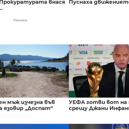
 Прокуратурата внася
Пуснаха движението 
..
Реклама
ен мъж изчезна във
УЕФА готви вот на
а язовир „Доспат“
срещу Джани Инфа