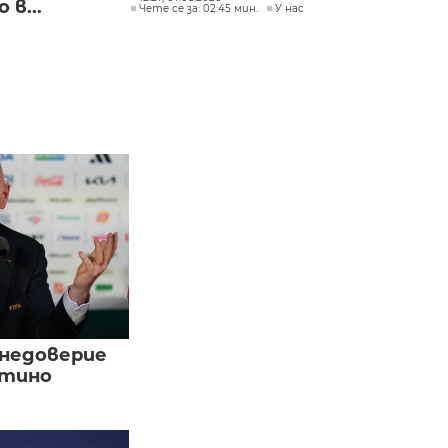
в...
Чете се за: 02:45 мин.
У нас
 недоверие
нтино