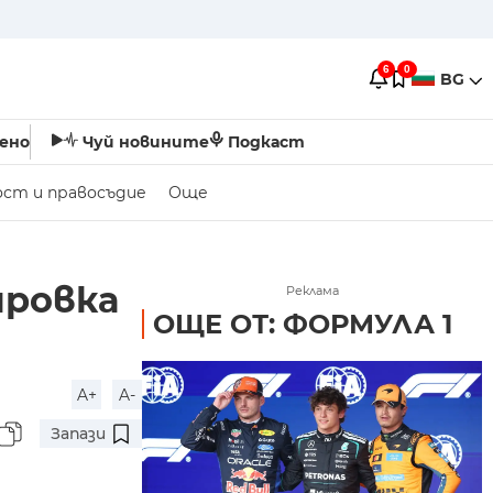
6
0
BG
ено
Чуй новините
Подкаст
ост и правосъдие
Още
ировка
Реклама
ОЩЕ ОТ: ФОРМУЛА 1
A+
A-
Запази