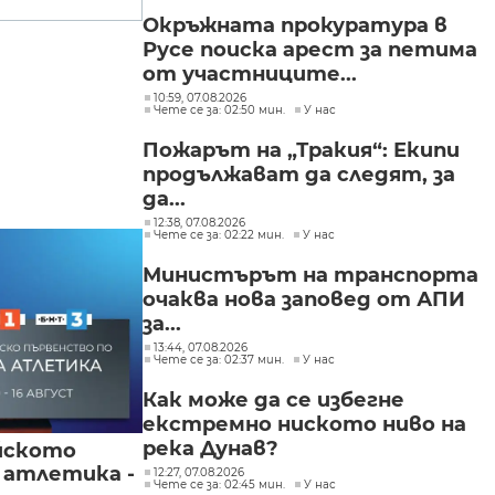
Окръжната прокуратура в
Русе поиска арест за петима
от участниците...
10:59, 07.08.2026
Чете се за: 02:50 мин.
У нас
Пожарът на „Тракия“: Екипи
продължават да следят, за
да...
12:38, 07.08.2026
Чете се за: 02:22 мин.
У нас
Министърът на транспорта
очаква нова заповед от АПИ
за...
13:44, 07.08.2026
Чете се за: 02:37 мин.
У нас
Как може да се избегне
екстремно ниското ниво на
река Дунав?
йското
 атлетика -
12:27, 07.08.2026
Чете се за: 02:45 мин.
У нас