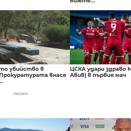
вижте...
то убийство в
ЦСКА удари здраво М
 Прокуратурата внася
Авив) в първия мач
..
Реклама