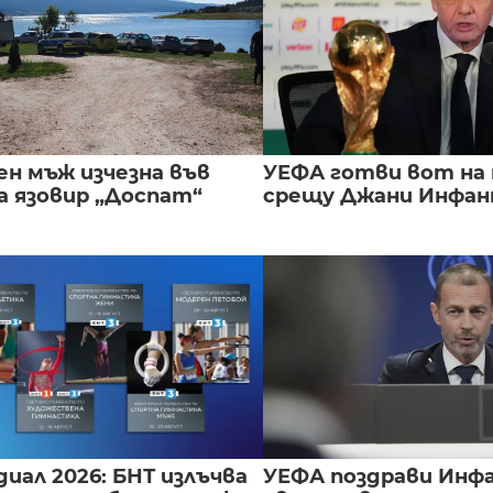
ен мъж изчезна във
УЕФА готви вот на
а язовир „Доспат“
срещу Джани Инфа
иал 2026: БНТ излъчва
УЕФА поздрави Инфа