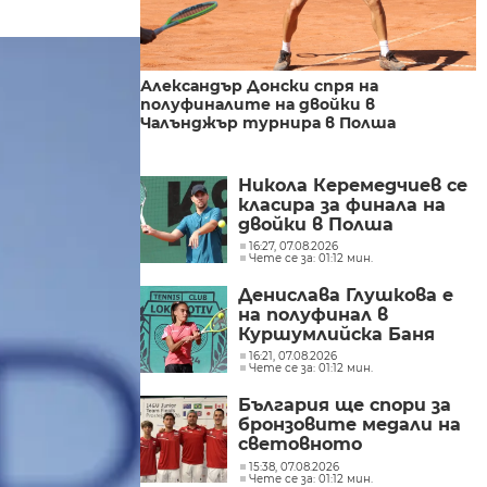
Александър Донски спря на
полуфиналите на двойки в
Чалънджър турнира в Полша
Никола Керемедчиев се
класира за финала на
двойки в Полша
16:27, 07.08.2026
Чете се за: 01:12 мин.
Денислава Глушкова е
на полуфинал в
Куршумлийска Баня
16:21, 07.08.2026
Чете се за: 01:12 мин.
България ще спори за
бронзовите медали на
световното
първенство по тенис
15:38, 07.08.2026
Чете се за: 01:12 мин.
за юноши до 14 г.