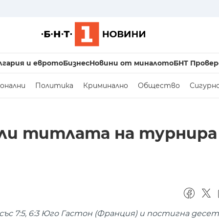
лгария и еврото
Бизнес
Новини от миналото
БНТ Провер
онални
Политика
Криминално
Общество
Сигурн
ли титлата на турнира
с 7:5, 6:3 Юго Гастон (Франция) и постигна десе