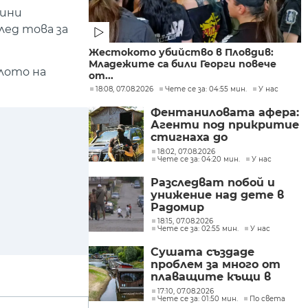
тини
лед това за
Жестокото убийство в Пловдив:
Младежите са били Георги повече
лото на
от...
18:08, 07.08.2026
Чете се за: 04:55 мин.
У нас
Фентаниловата афера:
Агенти под прикритие
стигнаха до
лабораторията във
18:02, 07.08.2026
Чете се за: 04:20 мин.
У нас
„Факултета“
Разследват побой и
унижение над дете в
Радомир
18:15, 07.08.2026
Чете се за: 02:55 мин.
У нас
Сушата създаде
проблем за много от
плаващите къщи в
Нидерландия
17:10, 07.08.2026
Чете се за: 01:50 мин.
По света