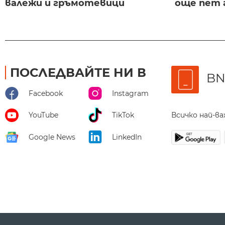
валежи и гръмотевици
още пет 
ПОСЛЕДВАЙТЕ НИ В
BN
Facebook
Instagram
Всичко най-в
YouTube
TikTok
Google News
LinkedIn