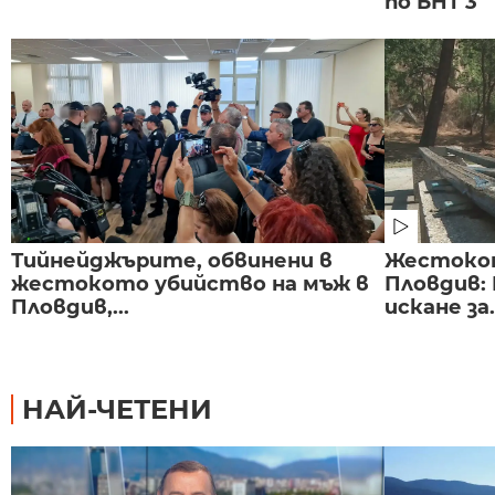
по БНТ 3
Тийнейджърите, обвинени в
Жестоко
жестокото убийство на мъж в
Пловдив:
Пловдив,...
искане за.
НАЙ-ЧЕТЕНИ