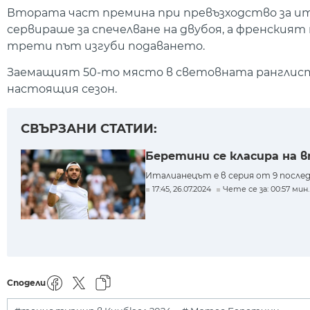
Втората част премина при превъзходство за ит
сервираше за спечелване на двубоя, а френският
трети път изгуби подаването.
Заемащият 50-то място в световната ранглис
настоящия сезон.
СВЪРЗАНИ СТАТИИ:
Беретини се класира на 
Италианецът е в серия от 9 после
17:45, 26.07.2024
Чете се за: 00:57 мин.
Сподели