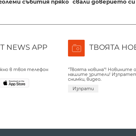
големи събития пряко
свали доверието с
T NEWS APP
ТВОЯТА НО
ажно в твоя телефон
"Твоята новина"! Новините о
нашите зрители! Изпрате
снимки, видео.
Изпрати