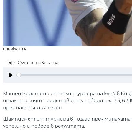
Снимка: БТА
Слушай новината
Play
Матео Беретини спечели турнира на клей в Кицбю
италианският представител победи със 7:5, 6:3
през настоящия сезон.
Шампионът от турнира в Гщаад през миналата се
успешно и поведе в резултата.