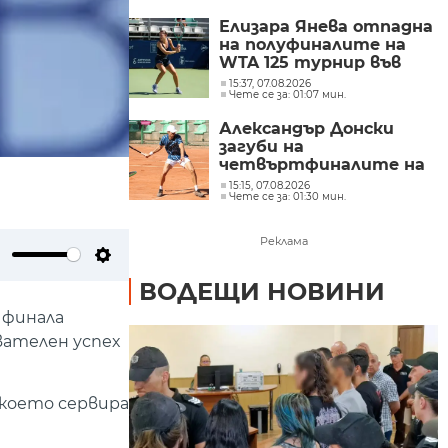
Елизара Янева отпадна
на полуфиналите на
WTA 125 турнир във
Варшава, но ще запише
15:37, 07.08.2026
Чете се за: 01:07 мин.
нов рекорден ранкинг
Александър Донски
загуби на
четвъртфиналите на
тенис турнира от
15:15, 07.08.2026
Чете се за: 01:30 мин.
сериите „Чалънджър
75“ в Гроджиск
Мазовецки (Полша)
Реклама
ute
Settings
ВОДЕЩИ НОВИНИ
 финала
вателен успех
 което сервира