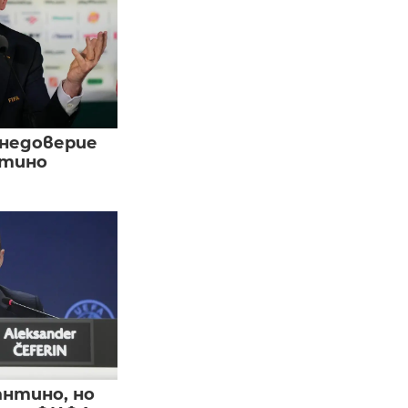
 недоверие
нтино
нтино, но