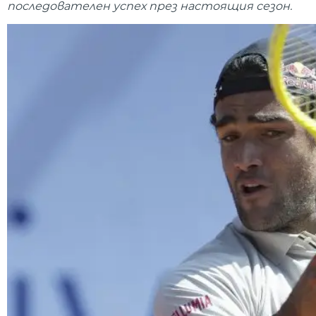
последователен успех през настоящия сезон.