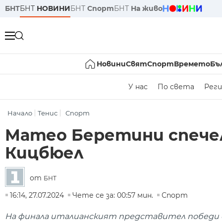
БНТ
БНТ
НОВИНИ
БНТ
Спорт
БНТ
На живо
Новини
Свят
Спорт
Времето
Бъ
У нас
По света
Реги
Начало
Тенис
Спорт
Матео Беретини спече
Кицбюел
от
БНТ
16:14, 27.07.2024
Чете се за: 00:57 мин.
Спорт
На финала италианският представител победи съ