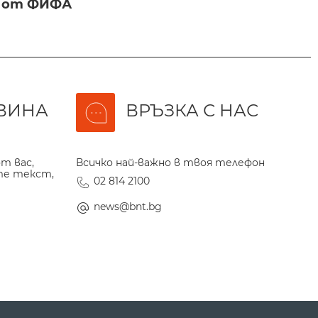
и от ФИФА
ВИНА
ВРЪЗКА С НАС
т вас,
Всичко най-важно в твоя телефон
те текст,
02 814 2100
news@bnt.bg