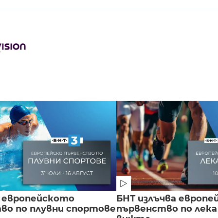
 европейското
БНТ излъчва европе
во по плувни спортове
първенство по лека