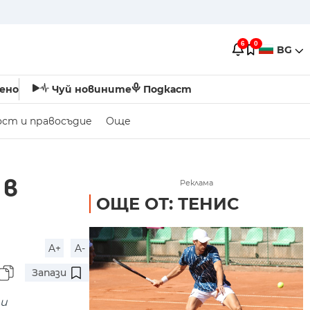
6
0
BG
ено
Чуй новините
Подкаст
ост и правосъдие
Още
 в
Реклама
ОЩЕ ОТ: ТЕНИС
A+
A-
Запази
ти