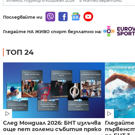
#тенис турнир в Кицбюел 2024
# Матео Беретини
Последвайте ни
Гледайте НА ЖИВО спорт безплатно на:
ТОП 24
След Мондиал 2026: БНТ излъчва
Гледайте
още пет големи събития пряко
първенст