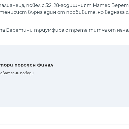
алианеца, повел с 5:2. 28-годишният Матео Бере
 тенисист върна един от пробивите, но веднага с
та Беретини триумфира с трета титла от нача
втори пореден финал
дователни победи.