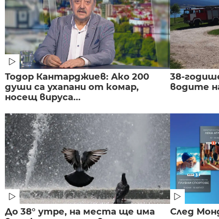
Тодор Кантарджиев: Ако 200
38-годиш
души са ухапани от комар,
водите н
носещ вируса...
До 38° утре, на места ще има
След Монд