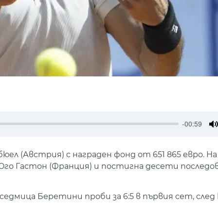
-00:59
M
ел (Австрия) с награден фонд от 651 865 евро. На
 Юго Гастон (Франция) и постигна десети последо
дмица Беретини проби за 6:5 в първия сет, след