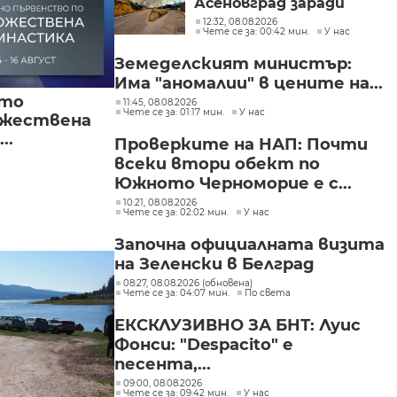
Асеновград заради
пожар (СНИМКИ)
12:32, 08.08.2026
Чете се за: 00:42 мин.
У нас
Земеделският министър:
Има "аномалии" в цените на...
ото
11:45, 08.08.2026
Чете се за: 01:17 мин.
У нас
ожествена
..
Проверките на НАП: Почти
всеки втори обект по
Южното Черноморие е с...
10:21, 08.08.2026
Чете се за: 02:02 мин.
У нас
Започна официалната визита
на Зеленски в Белград
08:27, 08.08.2026 (обновена)
Чете се за: 04:07 мин.
По света
ЕКСКЛУЗИВНО ЗА БНТ: Луис
Фонси: "Despacito" е
песента,...
09:00, 08.08.2026
Чете се за: 09:42 мин.
У нас