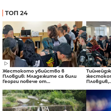
ТОП 24
Жестокото убийство в
Тийнейдж
Пловдив: Младежите са били
жестокот
Георги повече от...
Пловдив,..