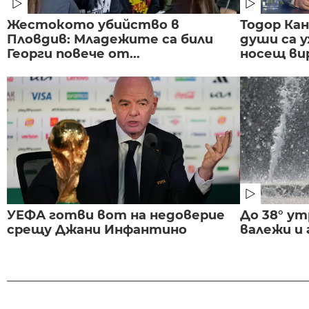
Жестокото убийство в
Тодор Ка
Пловдив: Младежите са били
души са у
Георги повече от...
носещ вир
УЕФА готви вот на недоверие
До 38° ут
срещу Джани Инфантино
валежи и