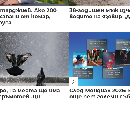
нтарджиев: Ако 200
38-годишен мъж изч
хапани от комар,
водите на язовир „
уса...
ре, на места ще има
След Мондиал 2026: 
 гръмотевици
още пет големи съ