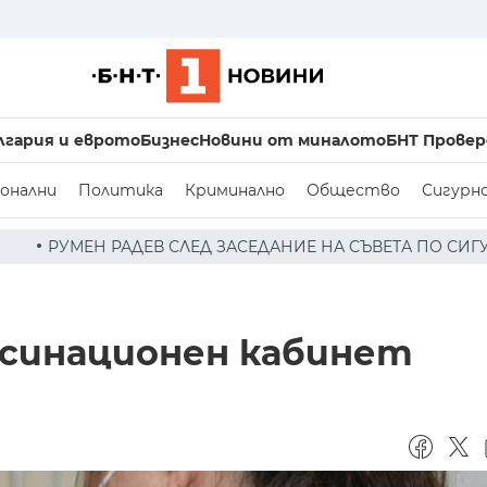
лгария и еврото
Бизнес
Новини от миналото
БНТ Провер
онални
Политика
Криминално
Общество
Сигурн
ЕД ЗАСЕДАНИЕ НА СЪВЕТА ПО СИГУРНОСТТА: ДРОН Е НАХ
ксинационен кабинет