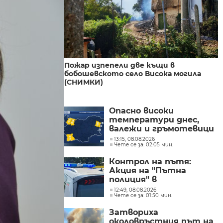
Пожар изпепели две къщи в
бобошевското село Висока могила
(СНИМКИ)
Опасно високи
температури днес,
валежи и гръмотевици
утре
13:15, 08.08.2026
Чете се за: 02:05 мин.
Контрол на пътя:
Акция на "Пътна
полиция" в
Кюстендилско
12:49, 08.08.2026
Чете се за: 01:50 мин.
(СНИМКИ)
Затвориха
околовръстния път на