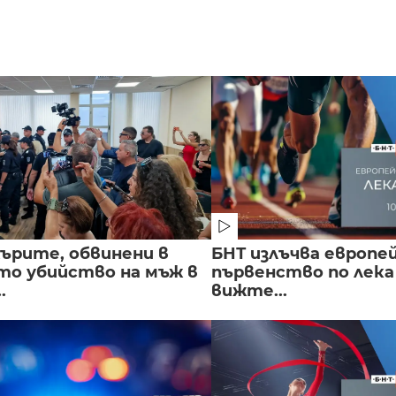
ърите, обвинени в
БНТ излъчва европе
о убийство на мъж в
първенство по лека
.
вижте...