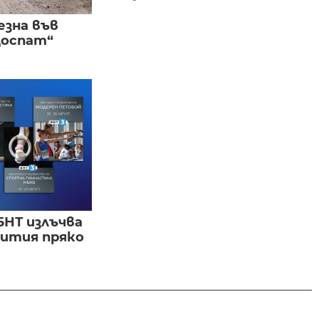
езна във
Доспат“
БНТ излъчва
бития пряко