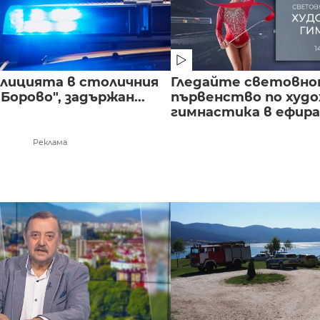
полицията в столичния
Гледайте световн
Борово", задържан...
първенство по худ
гимнастика в ефира.
Реклама