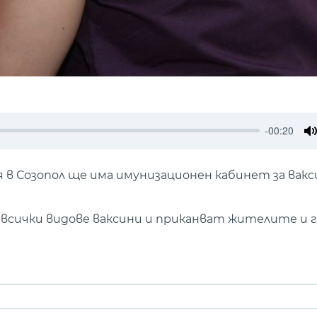
-00:20
M
 в Созопол ще има имунизационен кабинет за вак
 всички видове ваксини и приканват жителите и 