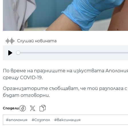
Слушай новината
Play
По време на празниците на изкуствата Аполония
срещу COVID-19.
Организаторите съобщават, че той разполага с
бъдат отговорни.
Сподели
#аполония
#Созопол
#ваксинация