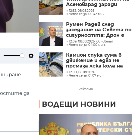
Асеновград заради
пожар (СНИМКИ)
12:32, 08.08.2026
Чете се за: 00:42 мин.
Румен Радев след
заседание на Съвета по
сигурността: Дрон е
нахлул в българското
12:09, 08.08.2026 (обновена)
Чете се за: 04:00 мин.
въздушно
пространство
Камион спука гума в
движение и едва не
ute
Settings
премаза лека кола на
Подбалканския път
12:00, 08.08.2026
синиране
Чете се за: 01:07 мин.
(СНИМКИ)
Реклама
гостите да
ВОДЕЩИ НОВИНИ