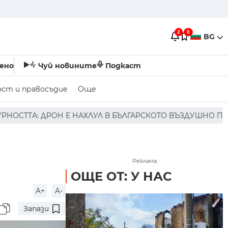
2
0
BG
ено
Чуй новините
Подкаст
ост и правосъдие
Още
ЛУЛ В БЪЛГАРСКОТО ВЪЗДУШНО ПРОСТРАНСТВО * * * НЯМ
Реклама
ОЩЕ ОТ: У НАС
A+
A-
Запази