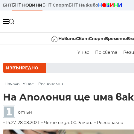
БНТ
БНТ
НОВИНИ
БНТ
Спорт
БНТ
На живо
Новини
Свят
Спорт
Времето
Бъ
У нас
По света
Реги
ИЗВЪНРЕДНО
РУМЕН РАДЕВ СЛ
Начало
У нас
Регионални
На Аполония ще има ва
от
БНТ
14:27, 28.08.2021
Чете се за: 00:15 мин.
Регионални