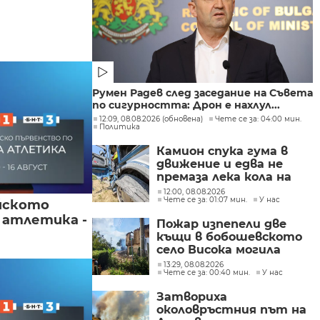
Румен Радев след заседание на Съвета
по сигурността: Дрон е нахлул...
12:09, 08.08.2026 (обновена)
Чете се за: 04:00 мин.
Политика
Камион спука гума в
движение и едва не
премаза лека кола на
Подбалканския път
12:00, 08.08.2026
Чете се за: 01:07 мин.
У нас
(СНИМКИ)
йското
 атлетика -
Пожар изпепели две
къщи в бобошевското
село Висока могила
(СНИМКИ)
13:29, 08.08.2026
Чете се за: 00:40 мин.
У нас
Затвориха
околовръстния път на