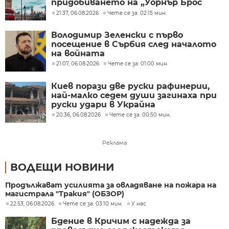
придобиването на „Уорнър Брос
Дискавъри“ от „Парамаунт“ за 110
21:37, 06.08.2026
Чете се за: 02:15 мин.
млрд. долара
Володимир Зеленски с първо
посещение в Сърбия след началото
на войната
21:07, 06.08.2026
Чете се за: 01:00 мин.
Киев порази две руски рафинерии,
най-малко седем души загинаха при
руски удари в Украйна
20:36, 06.08.2026
Чете се за: 00:50 мин.
Реклама
ВОДЕЩИ НОВИНИ
Продължават усилията за овладяване на пожара на
магистрала "Тракия" (ОБЗОР)
22:53, 06.08.2026
Чете се за: 03:10 мин.
У нас
Бдение в Кричим с надежда за