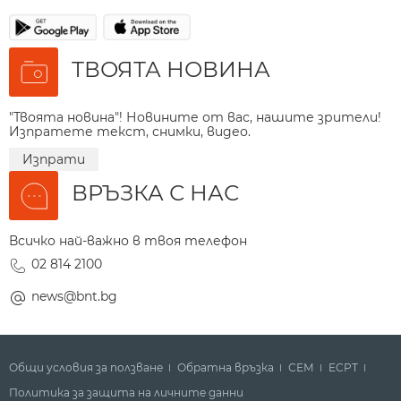
ТВОЯТА НОВИНА
"Твоята новина"! Новините от вас, нашите зрители!
Изпратете текст, снимки, видео.
Изпрати
ВРЪЗКА С НАС
Всичко най-важно в твоя телефон
02 814 2100
news@bnt.bg
Общи условия за ползване
Обратна връзка
СЕМ
ECPT
Политика за защита на личните данни