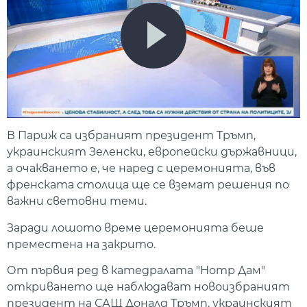
В Париж са избраният президент Тръмп,
украинският Зеленски, европейски държавници,
а очакването е, че наред с церемонията, във
френската столица ще се вземат решения по
важни световни теми.
Заради лошото време церемонията беше
преместена на закрито.
От първия ред в катедралата "Нотр Дам"
откриването ще наблюдават новоизбраният
президент на САЩ Доналд Тръмп, украинският