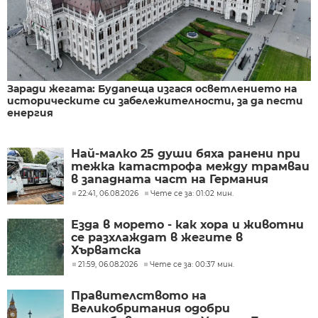
Заради жегата: Будапеща изгася осветлението на
историческите си забележителности, за да пести
енергия
Най-малко 25 души бяха ранени при
тежка катастрофа между трамваи
в западната част на Германия
22:41, 06.08.2026
Чете се за: 01:02 мин.
Езда в морето - как хора и животни
се разхлаждат в жегите в
Хърватска
21:59, 06.08.2026
Чете се за: 00:37 мин.
Правителството на
Великобритания одобри