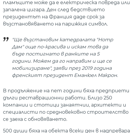
пламъците може да е електрическа повреда или
запалена цигара. Ден след бедствието
президентът на Франция даде срок за
възстановяването на парижкия символ.
"Ще възстановим катедралата "Нотр
Дам" още по-красива и искам това да
бъде постигнато в рамките на 5
години. Можем да го направим и ще се
мобилизираме", заяви през 2019 година
френският президент Еманюел Макрон.
В продължение на пет години бяха предприети
дълги реставрационни работи. Близо 250
компании и стотици занаятчии, архитекти и
специалисти по средновековно строителство
се заеха с обновяването.
500 души бяха на обекта всеки ден в надпревара