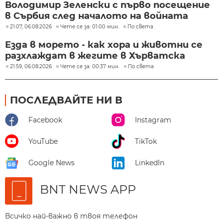
Володимир Зеленски с първо посещение
в Сърбия след началото на войната
21:07, 06.08.2026
Чете се за: 01:00 мин.
По света
Езда в морето - как хора и животни се
разхлаждат в жегите в Хърватска
21:59, 06.08.2026
Чете се за: 00:37 мин.
По света
ПОСЛЕДВАЙТЕ НИ В
Facebook
Instagram
YouTube
TikTok
Google News
LinkedIn
BNT NEWS APP
Всичко най-важно в твоя телефон