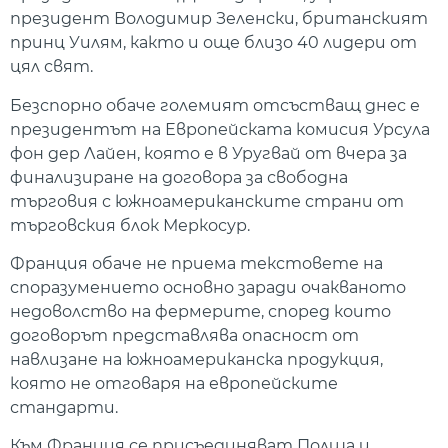
президент Володимир Зеленски, британският
принц Уилям, както и още близо 40 лидери от
цял свят.
Безспорно обаче големият отсъстващ днес е
президентът на Европейската комисия Урсула
фон дер Лайен, която е в Уругвай от вчера за
финализиране на договора за свободна
търговия с южноамериканските страни от
търговския блок Меркосур.
Франция обаче не приема текстовете на
споразумението основно заради очакваното
недоволство на фермерите, според които
договорът представлява опасност от
навлизане на южноамериканска продукция,
която не отговаря на европейските
стандарти.
Към Франция се присъединяват Полша и