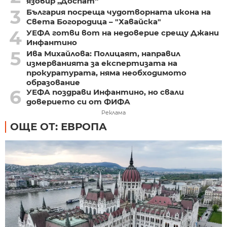
язовир „Доспат“
3
България посреща чудотворната икона на
Света Богородица – "Хавайска"
4
УЕФА готви вот на недоверие срещу Джани
Инфантино
5
Ива Михайлова: Полицаят, направил
измерванията за експертизата на
прокуратурата, няма необходимото
образование
6
УЕФА поздрави Инфантино, но свали
доверието си от ФИФА
Реклама
ОЩЕ ОТ: ЕВРОПА