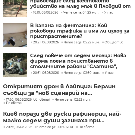
правосъдие след жестокото
убийство на млад мъж в Пловдив от
тийнейджъри
18:10, 06.08.2026
Чете се за: 04:25 мин.
У нас
В капана на фентанила: Кой
ръководи трафика и има ли изход за
пристрастените?
20:21, 06.08.2026
Чете се за: 05:22 мин.
Общество
След повече от седем месеца: Нова
фирма поема почистването в
столичните райони "Слатина",
"Подуяне" и "Изгрев"
20:31, 06.08.2026
Чете се за: 02:30 мин.
У нас
Откритият дрон в Лайпциг: Берлин
съобщи за "нов сценарий на...
17:20, 06.08.2026 (обновена)
Чете се за: 02:22 мин.
По света
Киев порази две руски рафинерии, най-
малко седем души загинаха при...
20:36, 06.08.2026
Чете се за: 00:50 мин.
По света