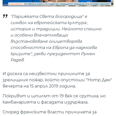
"Парижката Света Богородица" е
символ на европейската култура ,
история и традиции. Нейното спешно
и особено впечатляващо
възстановяване олицетворява
способността на Европа да надмогва
кризите", заяви президентът Румен
Радев.
И досега са неизвестни причините за
зрелищния пожар, който опустоши "Нотр Дам"
вечерта на 15 април 2019 година.
Покривът и шпилът от 19 век се срутиха, но
камбанарията и фасадата издържаха.
Според френските власти причината за