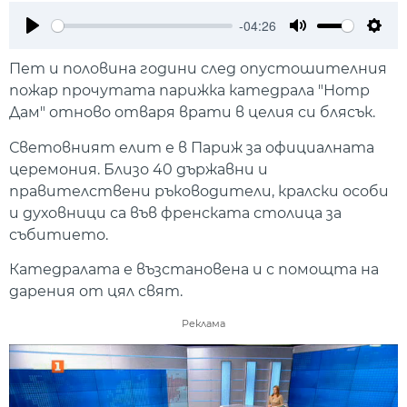
-04:26
Play
Mute
Setti
Пет и половина години след опустошителния
пожар прочутата парижка катедрала "Нотр
Дам" отново отваря врати в целия си блясък.
Световният елит е в Париж за официалната
церемония. Близо 40 държавни и
правителствени ръководители, кралски особи
и духовници са във френската столица за
събитието.
Катедралата е възстановена и с помощта на
дарения от цял свят.
Реклама