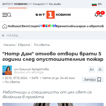
БНТ
БНТ
НОВИНИ
БНТ
Спорт
БНТ
На живо
BG
0
0
Новини
Свят
Спорт
Времето
България и еврото
Би
НАЗАД
Начало
Европа
По света
"Нотр Дам" отново отвори врати 5
години след опустошителния пожар
Емилия Запартова
A+
A-
от
Всичко от автора
20:15, 07.12.2024
5479
Чете се за: 04:40 мин.
Запази
По света
Работници и специалисти от цял свят се
включиха в проекта