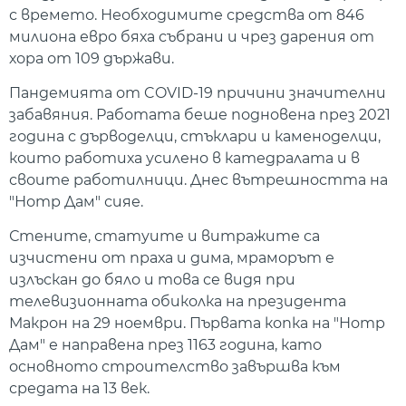
с времето. Необходимите средства от 846
милиона евро бяха събрани и чрез дарения от
хора от 109 държави.
Пандемията от COVID-19 причини значителни
забавяния. Работата беше подновена през 2021
година с дърводелци, стъклари и каменоделци,
които работиха усилено в катедралата и в
своите работилници. Днес вътрешността на
"Нотр Дам" сияе.
Стените, статуите и витражите са
изчистени от праха и дима, мраморът е
излъскан до бяло и това се видя при
телевизионната обиколка на президента
Макрон на 29 ноември. Първата копка на "Нотр
Дам" е направена през 1163 година, като
основното строителство завършва към
средата на 13 век.