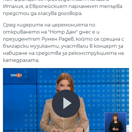
Италия, а Европейският парламент тепърва
предстои да гласува договора.
Сред лидерите на церемонията по
откриването на "Нотр Дам" днес е и
президентът Румен Радев, който се срещна с
български музиканти, участвали в концерт за
набиране на средства за реконструкцията на
катедралата.