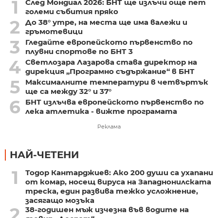
1
След Мондиал 2026: БНТ ще излъчи още пет
големи събития пряко
2
До 38° утре, на места ще има валежи и
гръмотевици
3
Гледайте европейското първенство по
плувни спортове по БНТ 3
4
Светлозара Лазарова става директор на
дирекция „Програмно съдържание“ в БНТ
5
Максималните температури в четвъртък
ще са между 32° и 37°
6
БНТ излъчва европейското първенство по
лека атлетика - вижте програмата
Реклама
НАЙ-ЧЕТЕНИ
1
Тодор Кантарджиев: Ако 200 души са ухапани
от комар, носещ вируса на Западнонилската
треска, един развива тежко усложнение,
засягащо мозъка
2
38-годишен мъж изчезна във водите на