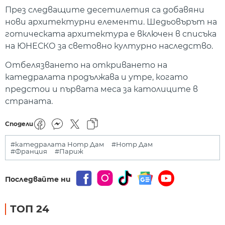
През следващите десетилетия са добавяни
нови архитектурни елементи. Шедьовърът на
готическата архитектура е включен в списъка
на ЮНЕСКО за световно културно наследство.
Отбелязването на откриването на
катедралата продължава и утре, когато
предстои и първата меса за католиците в
страната.
Сподели
#катедралата Нотр Дам
#Нотр Дам
#Франция
#Париж
Последвайте ни
ТОП 24