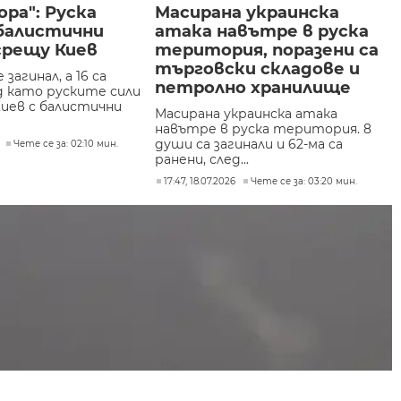
ора": Руска
Масирана украинска
 балистични
атака навътре в руска
срещу Киев
територия, поразени са
търговски складове и
 загинал, а 16 са
петролно хранилище
д като руските сили
Киев с балистични
Масирана украинска атака
навътре в руска територия. 8
души са загинали и 62-ма са
Чете се за: 02:10 мин.
ранени, след...
17:47, 18.07.2026
Чете се за: 03:20 мин.