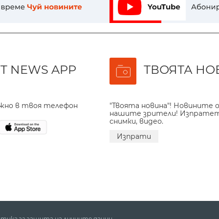
T NEWS APP
ТВОЯТА НО
ажно в твоя телефон
"Твоята новина"! Новините о
нашите зрители! Изпрате
снимки, видео.
Изпрати
тика за защита на личните данни