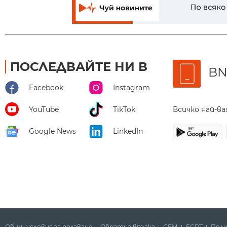
ПОСЛЕДВАЙТЕ НИ В
BN
Facebook
Instagram
Всичко най-в
YouTube
TikTok
Google News
LinkedIn
Общи условия за ползване
Обратна връзка
СЕМ
ECPT
Поли