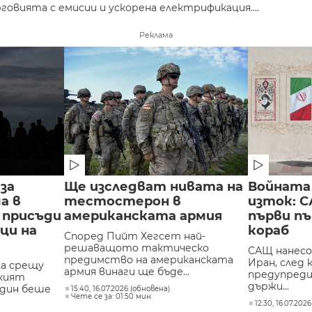
овията с емисии и ускорена електрификация....
Реклама
за
Ще изследват нивата на
Войната 
а в
тестостерон в
изток: С
и присъди
американската армия
първи п
ци на
кораб
Според Пийт Хегсет най-
решаващото тактическо
САЩ нанесо
предимство на американската
Иран, след
ча срещу
армия винаги ще бъде...
предупреди 
кият
държи...
дин беше
15:40, 16.07.2026 (обновена)
Чете се за: 01:50 мин.
12:30, 16.07.2026