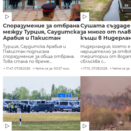
Споразумение за отбрана
Сушата създаде
между Турция, Саудитска
за много от пл
Арабия и Пакистан
къщи в Нидерла
Турция, Саудитска Арабия и
Нидерландия, която е
Пакистан подписаха
нарицателно за отво
споразумение за обща отбрана.
територии от водата
Това стана по време...
сблъсква с...
17:47, 07.08.2026
Чете се за: 00:57 мин.
17:10, 07.08.2026
Чете се за: 