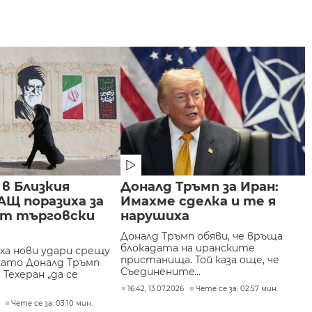
в Близкия
Доналд Тръмп за Иран:
АЩ поразиха за
Имахме сделка и те я
ът търговски
нарушиха
Доналд Тръмп обяви, че връща
блокадата на иранските
ха нови удари срещу
пристанища. Той каза още, че
 като Доналд Тръмп
Съединенитe...
Техеран „да се
16:42, 13.07.2026
Чете се за: 02:57 мин.
Чете се за: 03:10 мин.