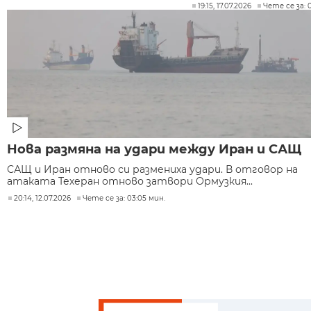
19:15, 17.07.2026
Чете се за: 
Нова размяна на удари между Иран и САЩ
САЩ и Иран отново си размениха удари. В отговор на
атаката Техеран отново затвори Ормузкия...
20:14, 12.07.2026
Чете се за: 03:05 мин.