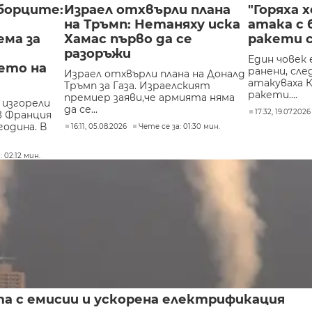
борците:
Израел отхвърли плана
"Горяха х
на Тръмп: Нетаняху иска
атака с
ема за
Хамас първо да се
ракети 
разоръжи
Един човек е
ето на
ранени, сле
Израел отхвърли плана на Доналд
атакуваха 
Тръмп за Газа. Израелският
ракети....
премиер заяви,че армията няма
а изгорели
да се...
17:32, 19.07.2026
в Франция
година. В
16:11, 05.08.2026
Чете се за: 01:30 мин.
 02:12 мин.
та с емисии и ускорена електрификация