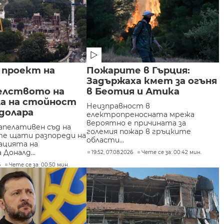
 проект на
Пожарите в Гърция:
Задържаха кмет за огъня
лството на
в Беотия и Атика
ла на стойност
Неизправност в
 долара
електропреносната мрежа
вероятно е причината за
апелативен съд на
големия пожар в гръцките
е щати разпореди на
области...
ацията на
Доналд...
19:52, 07.08.2026
Чете се за: 00:42 мин.
6
Чете се за: 00:50 мин.