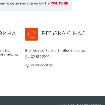
ВИНА
ВРЪЗКА С НАС
т вас,
Всичко най-важно в твоя телефон
те текст,
02 814 2100
news@bnt.bg
©БНТ. Всички права запазени