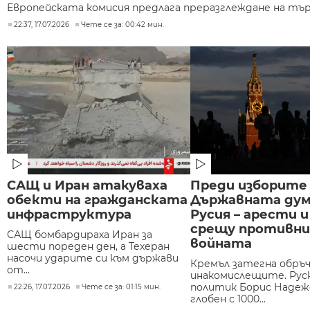
Европейската комисия предлага преразглеждане на търг
22:37, 17.07.2026
Чете се за: 00:42 мин.
САЩ и Иран атакуваха
Преди изборите 
обекти на гражданската
Държавната дум
инфраструктура
Русия – арести 
срещу противни
САЩ бомбардираха Иран за
войната
шести пореден ден, а Техеран
насочи ударите си към държави
Кремъл затегна обръ
от...
инакомислещите. Рус
политик Борис Надеж
22:26, 17.07.2026
Чете се за: 01:15 мин.
глобен с 1000...