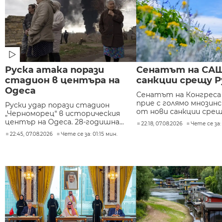
Руска атака порази
Сенатът на САЩ
стадион в центъра на
санкции срещу Р
Одеса
Сенатът на Конгреса
прие с голямо мнозин
Руски удар порази стадион
от нови санкции срещу 
„Черноморец“ в историческия
център на Одеса. 28-годишна...
22:18, 07.08.2026
Чете се за:
22:45, 07.08.2026
Чете се за: 01:15 мин.