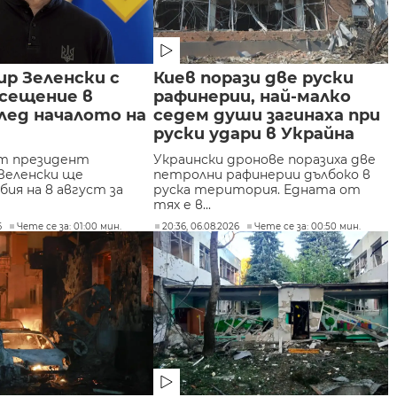
р Зеленски с
Киев порази две руски
осещение в
рафинерии, най-малко
лед началото на
седем души загинаха при
руски удари в Украйна
ят президент
Украински дронове поразиха две
Зеленски ще
петролни рафинерии дълбоко в
ия на 8 август за
руска територия. Едната от
тях е в...
6
Чете се за: 01:00 мин.
20:36, 06.08.2026
Чете се за: 00:50 мин.