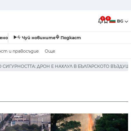
3
0
BG
ено
Чуй новините
Подкаст
ост и правосъдие
Още
Е НАХЛУЛ В БЪЛГАРСКОТО ВЪЗДУШНО ПРОСТРАНСТВО * * 