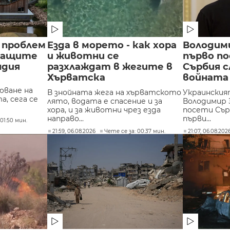
 проблем
Езда в морето - как хора
Володими
аващите
и животни се
първо п
ндия
разхлаждат в жегите в
Сърбия с
Хърватска
войната
юване на
В знойната жега на хърватското
Украински
, сега се
лято, водата е спасение и за
Володимир 
хора, и за животни чрез езда
посети Сърб
направо...
първи...
01:50 мин.
21:59, 06.08.2026
Чете се за: 00:37 мин.
21:07, 06.08.202