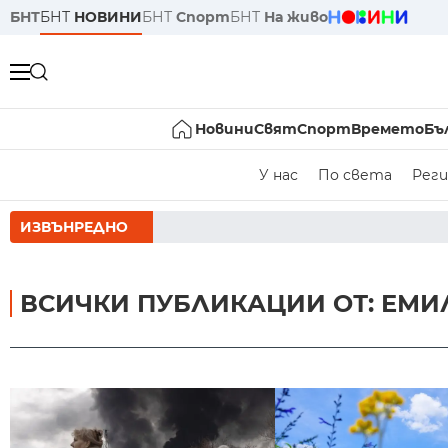
БНТ
БНТ
НОВИНИ
БНТ
Спорт
БНТ
На живо
Новини
Свят
Спорт
Времето
Бъ
У нас
По света
Реги
ИЗВЪНРЕДНО
РУМЕН РАД
ВСИЧКИ ПУБЛИКАЦИИ ОТ: ЕМИ