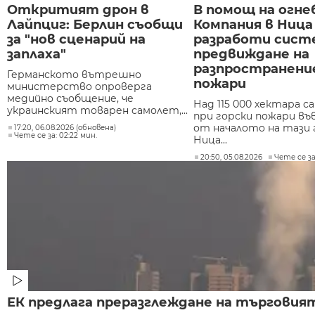
Откритият дрон в
В помощ на огне
Лайпциг: Берлин съобщи
Компания в Ница
за "нов сценарий на
разработи сист
заплаха"
предвиждане на
разпространени
Германското вътрешно
пожари
министерство опроверга
медийно съобщение, че
Над 115 000 хектара с
украинският товарен самолет,...
при горски пожари въ
от началото на тази 
17:20, 06.08.2026 (обновена)
Чете се за: 02:22 мин.
Ница...
20:50, 05.08.2026
Чете се за:
ЕК предлага преразглеждане на търговия