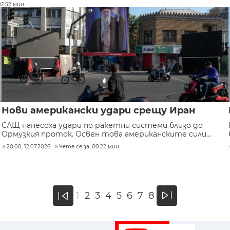
02:52 мин.
Нови американски удари срещу Иран
САЩ нанесоха удари по ракетни системи близо до
Ормузкия проток. Освен това американските сили...
20:00, 12.07.2026
Чете се за: 00:22 мин.
»
1
2
3
4
5
6
7
8
«