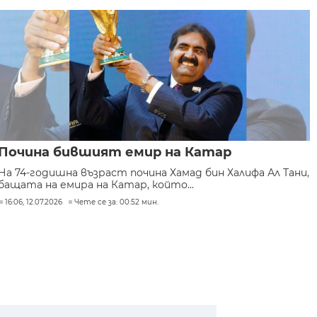
Почина бившият емир на Катар
На 74-годишна възраст почина Хамад бин Халифа Ал Тани,
бащата на емира на Катар, който...
16:06, 12.07.2026
Чете се за: 00:52 мин.