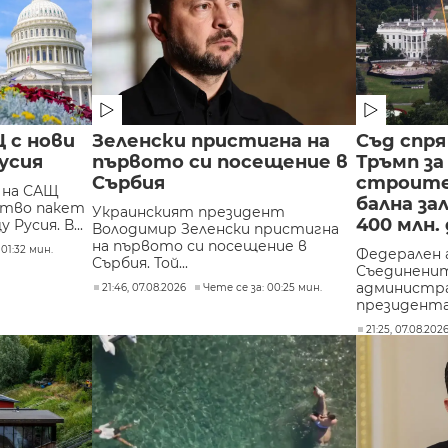
 с нови
Зеленски пристигна на
Съд спря
усия
първото си посещение в
Тръмп за
Сърбия
строите
 на САЩ
бална за
ство пакет
Украинският президент
400 млн.
Русия. В...
Володимир Зеленски пристигна
на първото си посещение в
 01:32 мин.
Федерален 
Сърбия. Той...
Съединенит
администр
21:46, 07.08.2026
Чете се за: 00:25 мин.
президента 
21:25, 07.08.202