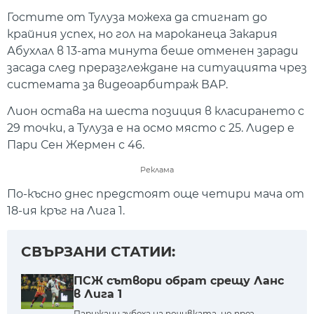
Гостите от Тулуза можеха да стигнат до
крайния успех, но гол на мароканеца Закария
Абухлал в 13-ата минута беше отменен заради
засада след преразглеждане на ситуацията чрез
системата за видеоарбитраж ВАР.
Лион остава на шеста позиция в класирането с
29 точки, а Тулуза е на осмо място с 25. Лидер е
Пари Сен Жермен с 46.
Реклама
По-късно днес предстоят още четири мача от
18-ия кръг на Лига 1.
СВЪРЗАНИ СТАТИИ:
ПСЖ сътвори обрат срещу Ланс
в Лига 1
Парижани губеха на почивката, но през