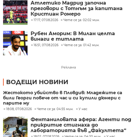
Атлетико Мадрид започна
преговори с Тотнъм за капитана
Кристиан Ромеро
17:17, 07.08.2026
Чете се за: 02:02 мин.
Рубен Аморим: В Милан целта
винаги е титлата
16:51, 07.08.2026
Чете се за: 01:42 мин.
Реклама
ВОДЕЩИ НОВИНИ
Жестокото убийство в Пловдив: Младежите са
били Георги повече от час и си купили дюнери с
парите му
18:08, 07.08.2026
Чете се за: 04:55 мин.
У нас
Фентаниловата афера: Агенти под
прикритие стигнаха до
лабораторията във „Факултета“
18:02, 07.08.2026
Чете се за: 04:20 мин.
У нас