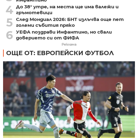
4
До 38° утре, на места ще има валежи и
гръмотевици
5
След Мондиал 2026: БНТ излъчва още пет
големи събития пряко
6
УЕФА поздрави Инфантино, но свали
доверието си от ФИФА
Реклама
ОЩЕ ОТ: ЕВРОПЕЙСКИ ФУТБОЛ