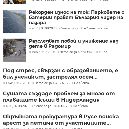
Рекорден износ на ток: Парковете с
батерии правят България лидер на
пазара
20:28, 07.08.2026
Чете се за: 05:42 мин.
У нас
Разследват побой и унижение над
дете в Радомир
18:15, 07.08.2026
Чете се за: 02:55 мин.
У нас
Под стрес, свързан с образованието, е
бил ученикът, застрелял осем...
19:48, 07.08.2026
Чете се за: 03:07 мин.
По света
Сушата създаде проблем за много от
плаващите къщи в Нидерландия
17:10, 07.08.2026
Чете се за: 01:50 мин.
По света
Окръжната прокуратура в Русе поиска
арест за петима от участниците...