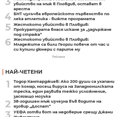
3
убийство на мъж в Пловдив, остават в
ареста
4
БНТ излъчва европейското първенство по
лека атлетика - вижте програмата
5
Жестокото убийство в Пловдив:
Прокуратурата внася искане за „задържане
под стража“
6
Жестокото убийство в Пловдив:
Младежите са били Георги повече от час и
си купили дюнери с парите му
Реклама
НАЙ-ЧЕТЕНИ
1
Тодор Кантарджиев: Ако 200 души са ухапани
от комар, носещ вируса на Западнонилската
треска, един развива тежко усложнение,
засягащо мозъка
2
38-годишен мъж изчезна във водите на
язовир „Доспат“
3
УЕФА готви вот на недоверие срещу Джани
Инфантино