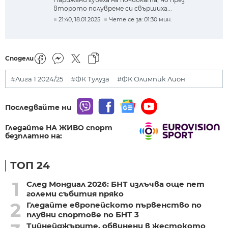
второто полувреме си свършиха...
21:40, 18.01.2025
Чете се за: 01:30 мин.
Сподели
#Лига 1 2024/25
#ФК Тулуза
#ФК Олимпик Лион
Последвайте ни
Гледайте НА ЖИВО спорт
безплатно на:
ТОП 24
1
След Мондиал 2026: БНТ излъчва още пет
големи събития пряко
2
Гледайте европейското първенство по
плувни спортове по БНТ 3
Тийнейджърите, обвинени в жестокото