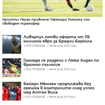
Кристъл Палас привлече Такехиро Томиясу със
свободен трансфер
Ливърпул готви оферта от 115
милиона евро за Брадли Баркола
19:37, 07.08.2026
Чете се за: 02:07 мин.
Гранада се раздели с Люка Зидан по
взаимно съгласие
19:14, 07.08.2026
Чете се за: 01:22 мин.
Байерн Мюнхен продължава без
грешка в контролите след успех
над Астън Вила
17:27, 07.08.2026
Чете се за: 01:17 мин.