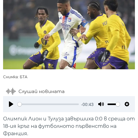
Снимка: БТА
Слушай новината
-00:43
Play
Mute
Setti
Олимпик Лион и Тулуза завършиха 0:0 в среща от
18-ия кръг на футболното първенство на
Франция.