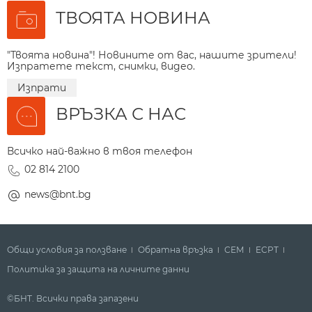
ТВОЯТА НОВИНА
"Твоята новина"! Новините от вас, нашите зрители!
Изпратете текст, снимки, видео.
Изпрати
ВРЪЗКА С НАС
Всичко най-важно в твоя телефон
02 814 2100
news@bnt.bg
Общи условия за ползване
Обратна връзка
СЕМ
ECPT
Политика за защита на личните данни
©БНТ. Всички права запазени