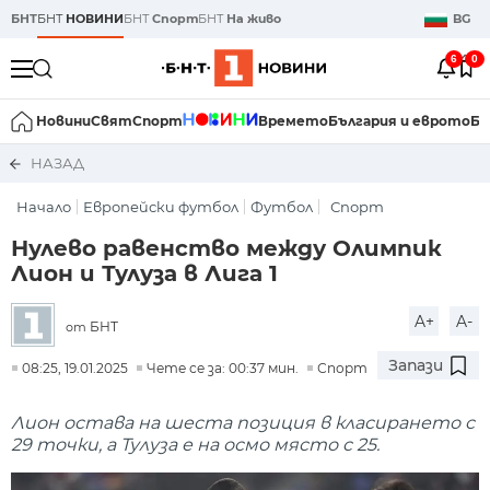
БНТ
БНТ
НОВИНИ
БНТ
Спорт
БНТ
На живо
BG
6
0
Новини
Свят
Спорт
Времето
България и еврото
Би
НАЗАД
Начало
Европейски футбол
Футбол
Спорт
Нулево равенство между Олимпик
Лион и Тулуза в Лига 1
A+
A-
БНТ
от
Запази
08:25, 19.01.2025
Чете се за: 00:37 мин.
Спорт
Лион остава на шеста позиция в класирането с
29 точки, а Тулуза е на осмо място с 25.