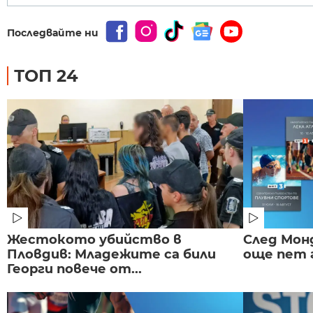
Последвайте ни
ТОП 24
Жестокото убийство в
След Монд
Пловдив: Младежите са били
още пет 
Георги повече от...