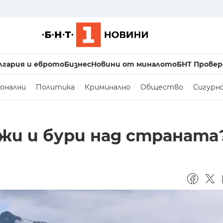
лгария и еврото
Бизнес
Новини от миналото
БНТ Провер
онални
Политика
Криминално
Общество
Сигурн
ежи и бури над страната