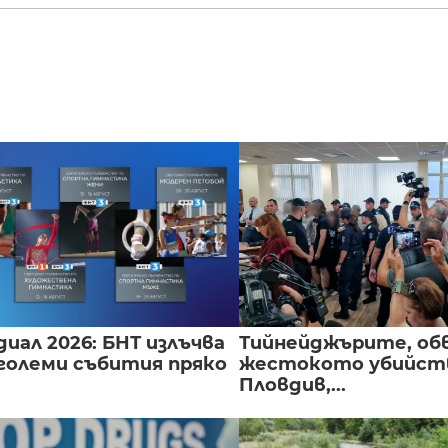
иал 2026: БНТ излъчва
Тийнейджърите, об
големи събития пряко
жестокото убийств
Пловдив,...