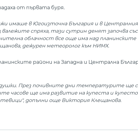
адаха от първата буря.
ежи имаше в Югоизточна България и в Централния
 валежите спряха, тази сутрин денят започва със
ачителна облачност все още има над планинските 
щанова, дежурен метеоролог към НИМХ.
 планинските райони на Западна и Централна Бълга
радушки. През почивните дни температурите ще с
ите часове ще има развитие на купеста и купест
отевици", допълни още Виктория Клещанова.