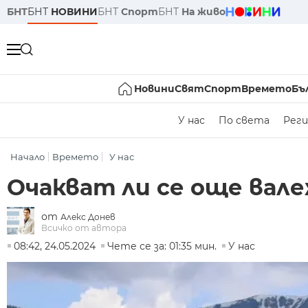
БНТ
БНТ
НОВИНИ
БНТ
Спорт
БНТ
На живо
Новини
Свят
Спорт
Времето
Бъ
У нас
По света
Реги
Начало
Времето
У нас
Очакват ли се още вал
от
Алекс Донев
Всичко от автора
08:42, 24.05.2024
Чете се за: 01:35 мин.
У нас