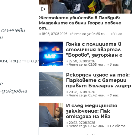
Жестокото убийство в Пловдив:
Младежите са били Георги повече
от...
 слънчеви
18:08, 07.08.2026
Чете се за: 04:55 мин.
У нас
и
Гонка с полицията в
столичния квартал
"Борово", задържан е
мъж, у когото са
рия, където ще
22:50, 07.08.2026
Чете се за: 02:05 мин.
У нас
намерени 460 000 евро
Рекорден износ на ток:
Парковете с батерии
е
правят България лидер
о-дъждовна
на пазара
20:28, 07.08.2026
Чете се за: 05:42 мин.
У нас
И след медицинско
заключение: Пак
отказаха на Ива
Михайлова да се лекува
20:22, 07.08.2026
Чете се за: 03:42 мин.
По света
в България