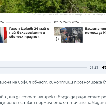
Субтитрите са автоматично генерирани и може да 
024
07:55, 24.05.2024
Галин Цоков: 24 май е
Вашингтон
най-българският и
помощ за К
светъл празник
-01:23
M
айона на София област, синоптици прогнозираха 
 община да стоят нащрек и бързо да разчистят 
о възпрепятстват нормалното оттичане на водат