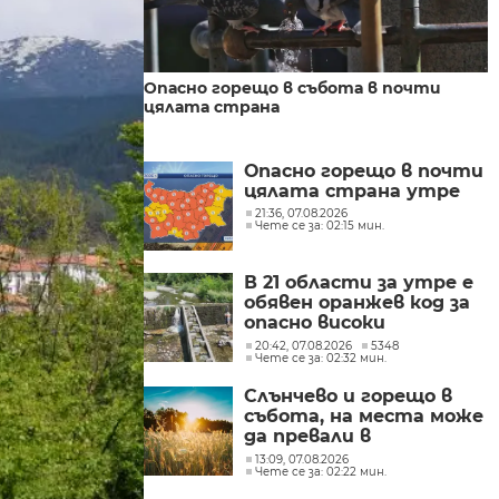
Опасно горещо в събота в почти
цялата страна
Опасно горещо в почти
цялата страна утре
21:36, 07.08.2026
Чете се за: 02:15 мин.
В 21 области за утре е
обявен оранжев код за
опасно високи
температури
20:42, 07.08.2026
5348
Чете се за: 02:32 мин.
Слънчево и горещо в
събота, на места може
да превали в
следобедните часове
13:09, 07.08.2026
Чете се за: 02:22 мин.