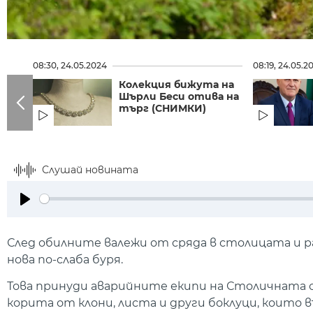
08:30, 24.05.2024
08:19, 24.05.2
Колекция бижута на
Шърли Беси отива на
търг (СНИМКИ)
Слушай новината
Play
След обилните валежи от сряда в столицата и р
нова по-слаба буря.
Това принуди аварийните екипи на Столичната
корита от клони, листа и други боклуци, коит