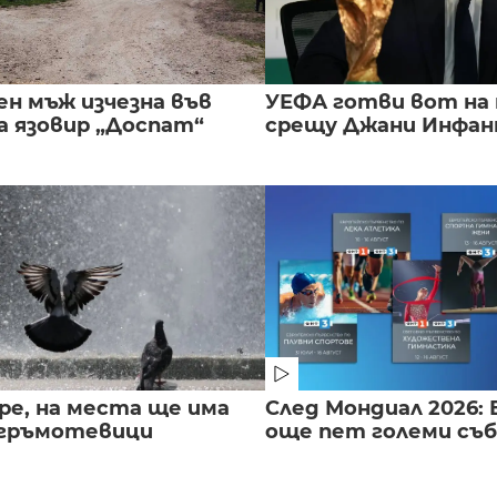
ен мъж изчезна във
УЕФА готви вот на
а язовир „Доспат“
срещу Джани Инфа
ре, на места ще има
След Мондиал 2026: 
 гръмотевици
още пет големи съ