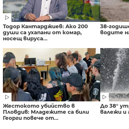
Тодор Кантарджиев: Ако 200
38-годиш
души са ухапани от комар,
водите н
носещ вируса...
Жестокото убийство в
До 38° ут
Пловдив: Младежите са били
валежи и
Георги повече от...