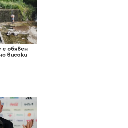
е е обявен
но високи