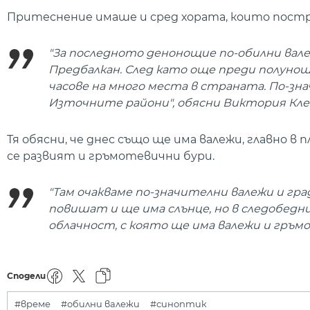
Притеснение имаше и сред хората, които постр
"За последното денонощие по-обилни вал
Предбалкан. След като още преди полунощ
часове на много места в страната. По-зн
Източните райони", обясни Виктория Кле
Тя обясни, че днес също ще има валежи, главно в
се развият и гръмотевични бури.
"Там очакваме по-значителни валежи и г
повишат и ще има слънце, но в следобедн
облачност, с която ще има валежи и гръм
Сподели
#време
#обилни валежи
#синоптик