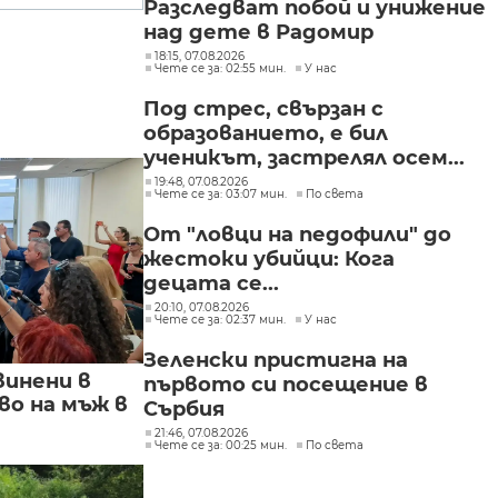
Разследват побой и унижение
над дете в Радомир
18:15, 07.08.2026
Чете се за: 02:55 мин.
У нас
Под стрес, свързан с
образованието, е бил
ученикът, застрелял осем...
19:48, 07.08.2026
Чете се за: 03:07 мин.
По света
От "ловци на педофили" до
жестоки убийци: Кога
децата се...
20:10, 07.08.2026
Чете се за: 02:37 мин.
У нас
Зеленски пристигна на
винени в
първото си посещение в
о на мъж в
Сърбия
21:46, 07.08.2026
Чете се за: 00:25 мин.
По света