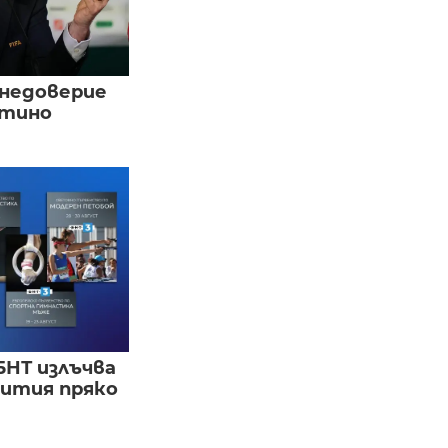
 недоверие
нтино
БНТ излъчва
бития пряко