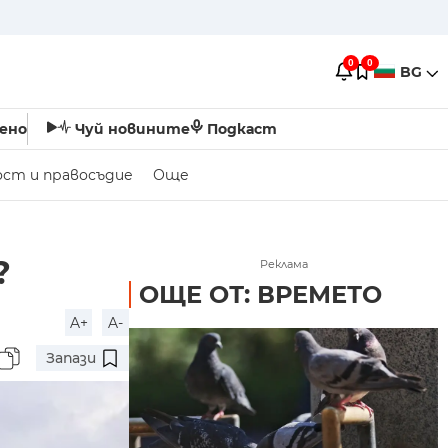
0
0
BG
ено
Чуй новините
Подкаст
ост и правосъдие
Още
?
Реклама
ОЩЕ ОТ: ВРЕМЕТО
A+
A-
Запази