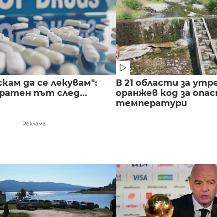
скам да се лекувам":
В 21 области за утр
ратен път след...
оранжев код за опас
температури
Реклама