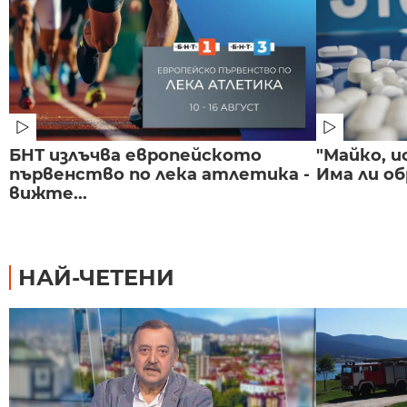
БНТ излъчва европейското
"Майко, и
първенство по лека атлетика -
Има ли об
вижте...
НАЙ-ЧЕТЕНИ