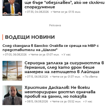
ще бъде "обезглавен", ако не сключи
споразумение
07:35, 04.08.2026
Чете се за: 01:15 мин.
Реклама
ВОДЕЩИ НОВИНИ
След скандала в Банско: Очаква се среща на МВР с
представители на „Шалом“
07:05, 06.08.2026
Чете се за: 01:07 мин.
У нас
Сериозна заплаха за сигурността в
Германия, след като дрон беше
намерен на летището в Лайпциг
07:15, 06.08.2026
Чете се за: 01:37 мин.
По света
Християн Даскалов: Не всеки
неоторизиран достъп означава
пробив на данни, но показва
сериозни пропуски в
08:15, 06.08.2026
Чете се за: 05:52 мин.
У нас
киберсигурността