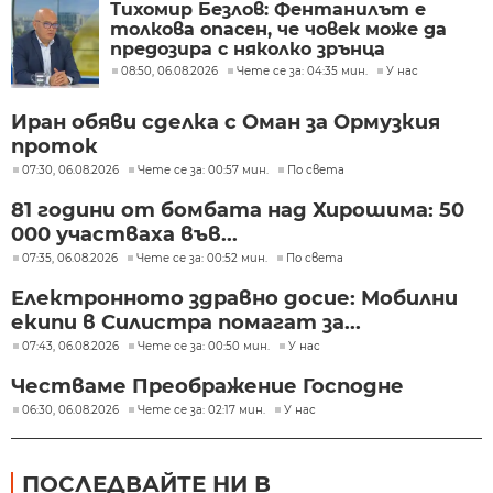
Тихомир Безлов: Фентанилът е
толкова опасен, че човек може да
предозира с няколко зрънца
08:50, 06.08.2026
Чете се за: 04:35 мин.
У нас
Иран обяви сделка с Оман за Ормузкия
проток
07:30, 06.08.2026
Чете се за: 00:57 мин.
По света
81 години от бомбата над Хирошима: 50
000 участваха във...
07:35, 06.08.2026
Чете се за: 00:52 мин.
По света
Електронното здравно досие: Мобилни
екипи в Силистра помагат за...
07:43, 06.08.2026
Чете се за: 00:50 мин.
У нас
Честваме Преображение Господне
06:30, 06.08.2026
Чете се за: 02:17 мин.
У нас
ПОСЛЕДВАЙТЕ НИ В