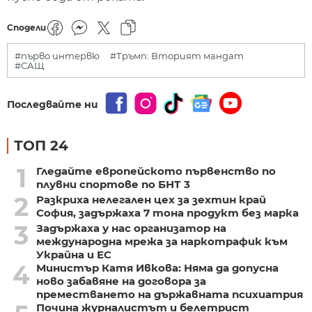
Сподели
#първо интервю
#Тръмп: Вторият мандат
#САЩ
Последвайте ни
ТОП 24
1
Гледайте европейското първенство по
плувни спортове по БНТ 3
2
Разкриха нелегален цех за зехтин край
София, задържаха 7 тона продукт без марка
3
Задържаха у нас организатор на
международна мрежа за наркотрафик към
Украйна и ЕС
4
Министър Катя Ивкова: Няма да допусна
ново забавяне на договора за
преместването на държавната психиатрия
Почина журналистът и белетрист