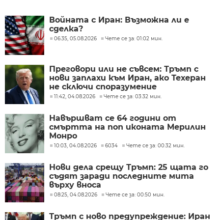
Войната с Иран: Възможна ли е
сделка?
06:35, 05.08.2026
Чете се за: 01:02 мин.
Преговори или не съвсем: Тръмп с
нови заплахи към Иран, ако Техеран
не сключи споразумение
11:42, 04.08.2026
Чете се за: 03:32 мин.
Навършват се 64 години от
смъртта на поп иконата Мерилин
Монро
10:03, 04.08.2026
6034
Чете се за: 00:32 мин.
Нови дела срещу Тръмп: 25 щата го
съдят заради последните мита
върху вноса
08:25, 04.08.2026
Чете се за: 00:50 мин.
Тръмп с ново предупреждение: Иран