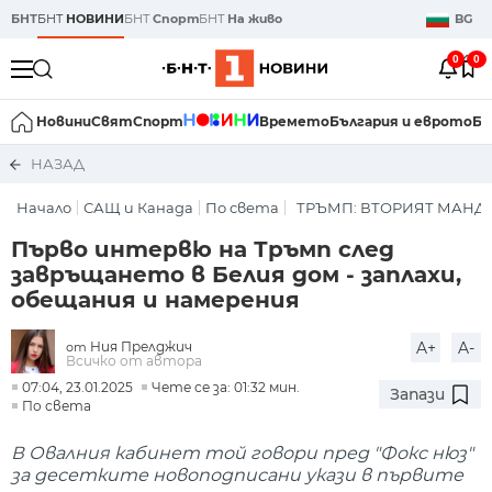
БНТ
БНТ
НОВИНИ
БНТ
Спорт
БНТ
На живо
BG
0
0
Новини
Свят
Спорт
Времето
България и еврото
Би
НАЗАД
Начало
САЩ и Канада
По света
ТРЪМП: ВТОРИЯТ МАНД
Първо интервю на Тръмп след
завръщането в Белия дом - заплахи,
обещания и намерения
Ния Прелджич
A+
A-
от
Всичко от автора
07:04, 23.01.2025
Чете се за: 01:32 мин.
Запази
По света
В Овалния кабинет той говори пред "Фокс нюз"
за десетките новоподписани укази в първите