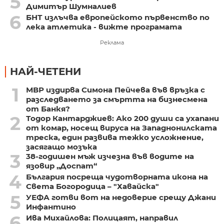
5
Димитър Шумналиев
6
БНТ излъчва европейското първенство по
лека атлетика - вижте програмата
Реклама
НАЙ-ЧЕТЕНИ
1
МВР издирва Симона Пейчева във връзка с
разследването за смъртта на бизнесмена
от Банкя?
2
Тодор Кантарджиев: Ако 200 души са ухапани
от комар, носещ вируса на Западнонилската
треска, един развива тежко усложнение,
засягащо мозъка
3
38-годишен мъж изчезна във водите на
язовир „Доспат“
4
България посреща чудотворната икона на
Света Богородица – "Хавайска"
5
УЕФА готви вот на недоверие срещу Джани
Инфантино
6
Ива Михайлова: Полицаят, направил