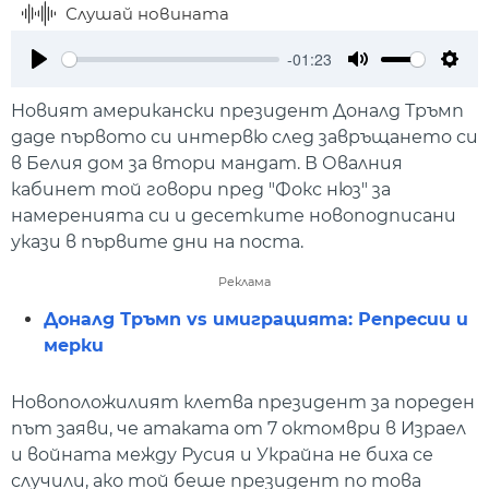
Слушай новината
-01:23
Play
Mute
Setti
Новият американски президент Доналд Тръмп
даде първото си интервю след завръщането си
в Белия дом за втори мандат. В Овалния
кабинет той говори пред "Фокс нюз" за
намеренията си и десетките новоподписани
укази в първите дни на поста.
Реклама
Доналд Тръмп vs имиграцията: Репресии и
мерки
Новоположилият клетва президент за пореден
път заяви, че атаката от 7 октомври в Израел
и войната между Русия и Украйна не биха се
случили, ако той беше президент по това