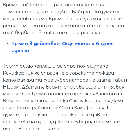
време. Той коментира и политиките на
администрацията на Джо Байдън. По думите
му са необходими време, пари и усилия, за да се
решат много от проблемите на страната, но
той вярва, че всички те са разрешими.
Тръмп в действие: Още мита и бизнес
сделки
Тръмп също заплаши да спре помощта за
Калифорния за справяне с горските пожари,
като разкритикува губернатора на щата Гавин
Нюсъм. Двамата водят спорове още от първия
мандат на Тръмп относно пренасочването на
вода от делтата на река Сан Уакин, надолу към
градските райони на Южна Калифорния. По
думите на Тръмп, не трябва да се дават
средства на щата, докато губернаторът не
пусне вода от реката.