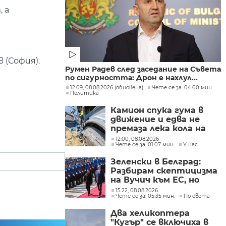
 а
 (София).
Румен Радев след заседание на Съвета
по сигурността: Дрон е нахлул...
12:09, 08.08.2026 (обновена)
Чете се за: 04:00 мин.
Политика
Камион спука гума в
движение и едва не
премаза лека кола на
Подбалканския път
12:00, 08.08.2026
Чете се за: 01:07 мин.
У нас
(СНИМКИ)
Зеленски в Белград:
Разбирам скептицизма
на Вучич към ЕС, но
Украйна е във война и
15:22, 08.08.2026
Чете се за: 05:35 мин.
По света
няма време за
скептицизъм
Два хеликоптера
"Кугър" се включиха в