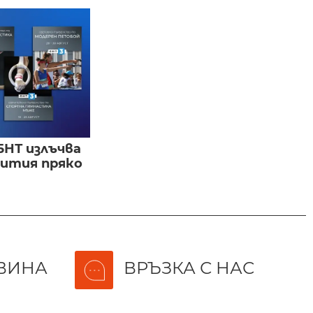
БНТ излъчва
бития пряко
ВИНА
ВРЪЗКА С НАС