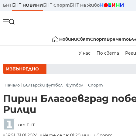
БНТ
БНТ
НОВИНИ
БНТ
Спорт
БНТ
На живо
Новини
Свят
Спорт
Времето
Бъ
У нас
По света
Реги
ИЗВЪНРЕДНО
РУМЕН РАДЕВ
Начало
Български футбол
Футбол
Спорт
Пирин Благоевград поб
Рилци
от
БНТ
16:51, 31.01.2024
Чете се за: 01:20 мин.
Спорт