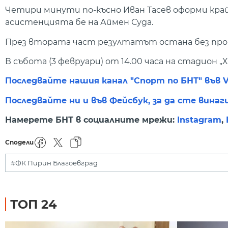
Четири минути по-късно Иван Тасев оформи край
асистенцията бе на Аймен Суда.
През втората част резултатът остана без про
В събота (3 февруари) от 14.00 часа на стадион
Последвайте нашия канал "Спорт по БНТ" във V
Последвайте ни и във Фейсбук, за да сте винаг
Намерете БНТ в социалните мрежи:
Instagram
,
Сподели
#ФК Пирин Благоевград
ТОП 24