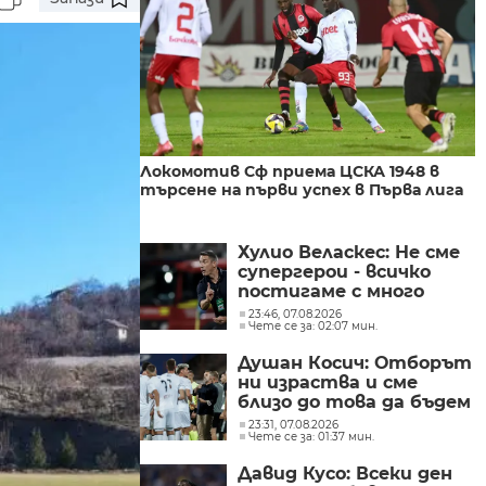
Локомотив Сф приема ЦСКА 1948 в
търсене на първи успех в Първа лига
Хулио Веласкес: Не сме
супергерои - всичко
постигаме с много
труд
23:46, 07.08.2026
Чете се за: 02:07 мин.
Душан Косич: Отборът
ни израства и сме
близо до това да бъдем
успешни
23:31, 07.08.2026
Чете се за: 01:37 мин.
Давид Кусо: Всеки ден