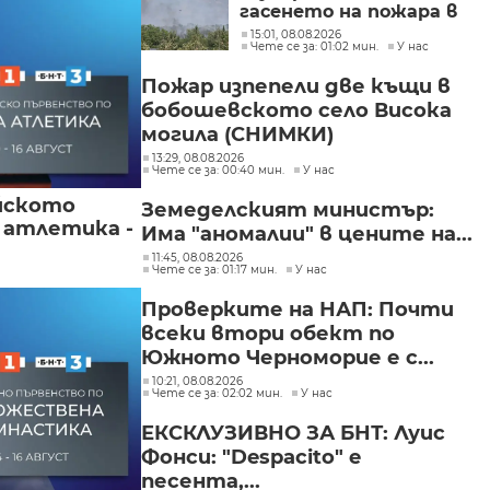
гасенето на пожара в
Асеновградско
15:01, 08.08.2026
Чете се за: 01:02 мин.
У нас
(СНИМКИ)
Пожар изпепели две къщи в
бобошевското село Висока
могила (СНИМКИ)
13:29, 08.08.2026
Чете се за: 00:40 мин.
У нас
йското
Земеделският министър:
 атлетика -
Има "аномалии" в цените на...
11:45, 08.08.2026
Чете се за: 01:17 мин.
У нас
Проверките на НАП: Почти
всеки втори обект по
Южното Черноморие е с...
10:21, 08.08.2026
Чете се за: 02:02 мин.
У нас
ЕКСКЛУЗИВНО ЗА БНТ: Луис
Фонси: "Despacito" е
песента,...