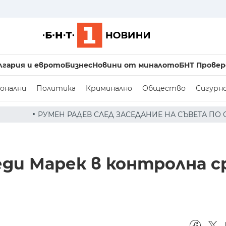
лгария и еврото
Бизнес
Новини от миналото
БНТ Провер
онални
Политика
Криминално
Общество
Сигурн
 СЛЕД ЗАСЕДАНИЕ НА СЪВЕТА ПО СИГУРНОСТТА: ДРОН Е 
еди Марек в контролна с