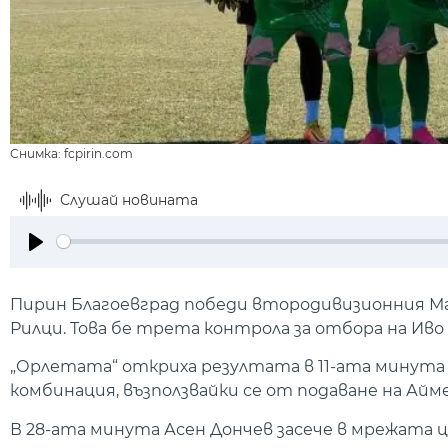
Снимка: fcpirin.com
Слушай новината
Play
Пирин Благоевград победи втородивизионния Маре
Рилци. Това бе трета контрола за отбора на Иво
„Орлетата“ откриха резултата в 11-ата минута 
комбинация, възползвайки се от подаване на Айме
В 28-ата минута Асен Дончев засече в мрежата ц