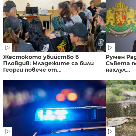
Жестокото убийство в
Румен Рад
Пловдив: Младежите са били
Съвета п
Георги повече от...
нахлул...