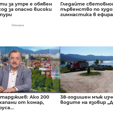
сти за утре е обявен
Гледайте световн
од за опасно високи
първенство по худ
тури
гимнастика в ефира.
Реклама
нтарджиев: Ако 200
38-годишен мъж изч
хапани от комар,
водите на язовир „
уса...