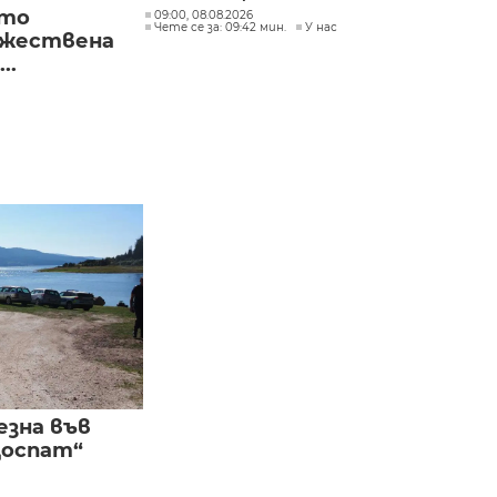
ото
09:00, 08.08.2026
Чете се за: 09:42 мин.
У нас
ожествена
..
езна във
Доспат“