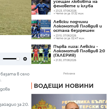
усещам любовта на
феновете и клуба
23:23, 07.08.2026
Чете се за: 01:32 мин.
Левски подчини
Локомотив Пловдив и
остана безгрешен
преди европейското
23:10, 07.08.2026
Чете се за: 02:47 мин.
изпитание
Първа лига: Левски -
Локомотив Пловдив 2:0
(ГАЛЕРИЯ)
21:30, 07.08.2026
ute
Settings
базата в село
Реклама
.
ВОДЕЩИ НОВИНИ
одова
йадио за 2:0.