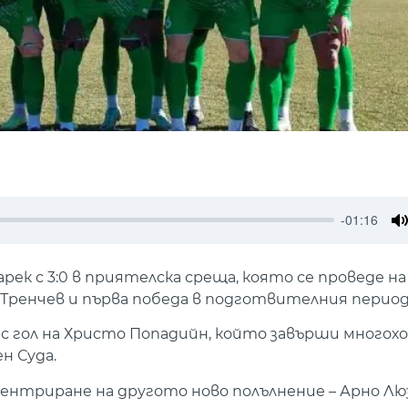
-01:16
M
к с 3:0 в приятелска среща, която се проведе на 
 Тренчев и първа победа в подготвителния период
с гол на Христо Попадийн, който завърши многох
н Суда.
ентриране на другото ново полълнение – Арно Люза