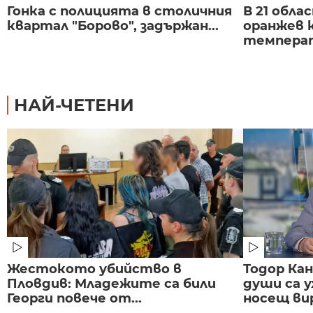
Гонка с полицията в столичния
В 21 обла
квартал "Борово", задържан...
оранжев к
темпера
НАЙ-ЧЕТЕНИ
Жестокото убийство в
Тодор Ка
Пловдив: Младежите са били
души са у
Георги повече от...
носещ вир