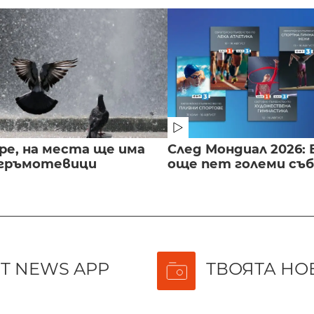
ре, на места ще има
След Мондиал 2026: 
 гръмотевици
още пет големи съ
T NEWS APP
ТВОЯТА НО