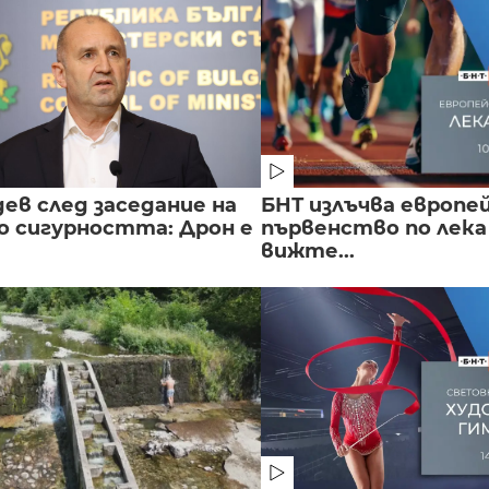
ев след заседание на
БНТ излъчва европе
о сигурността: Дрон е
първенство по лека
вижте...