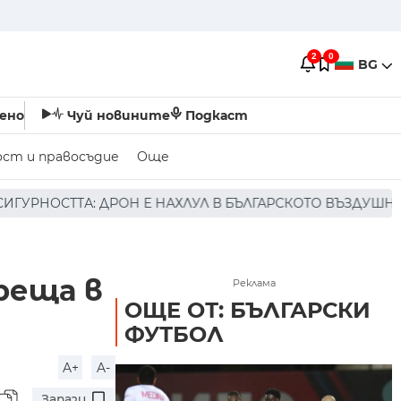
2
0
BG
ено
Чуй новините
Подкаст
ост и правосъдие
Още
НАХЛУЛ В БЪЛГАРСКОТО ВЪЗДУШНО ПРОСТРАНСТВО * * * 
реща в
Реклама
ОЩЕ ОТ: БЪЛГАРСКИ
ФУТБОЛ
A+
A-
Запази