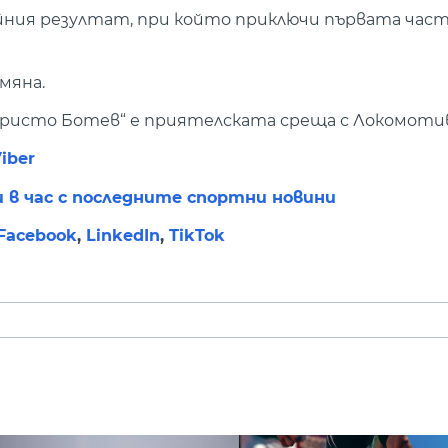
ния резултат, при който приключи първата част,
мяна.
 „Христо Ботев“ е приятелската среща с Локомотив
iber
и в час с последните спортни новини
Facebook
,
LinkedIn
,
TikTok