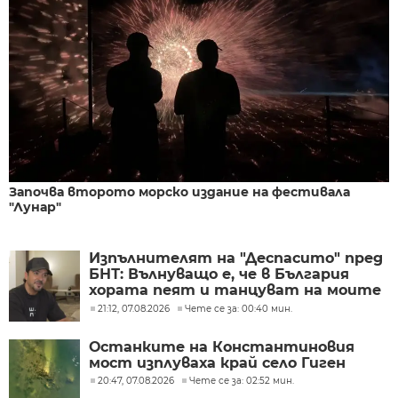
Започва второто морско издание на фестивала
"Лунар"
Изпълнителят на "Деспасито" пред
БНТ: Вълнуващо е, че в България
хората пеят и танцуват на моите
песни
21:12, 07.08.2026
Чете се за: 00:40 мин.
Останките на Константиновия
мост изплуваха край село Гиген
20:47, 07.08.2026
Чете се за: 02:52 мин.