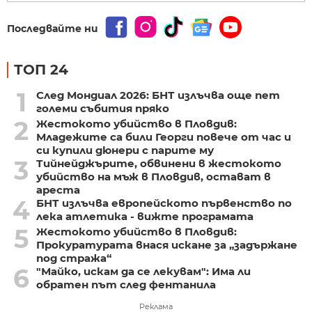
Последвайте ни
ТОП 24
1
След Мондиал 2026: БНТ излъчва още пет
големи събития пряко
2
Жестокото убийство в Пловдив:
Младежите са били Георги повече от час и
си купили дюнери с парите му
3
Тийнейджърите, обвинени в жестокото
убийство на мъж в Пловдив, остават в
ареста
4
БНТ излъчва европейското първенство по
лека атлетика - вижте програмата
5
Жестокото убийство в Пловдив:
Прокуратурата внася искане за „задържане
под стража“
6
"Майко, искам да се лекувам": Има ли
обратен път след фентанила
Реклама