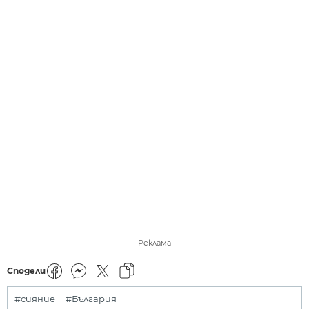
Реклама
Сподели
#сияние
#България