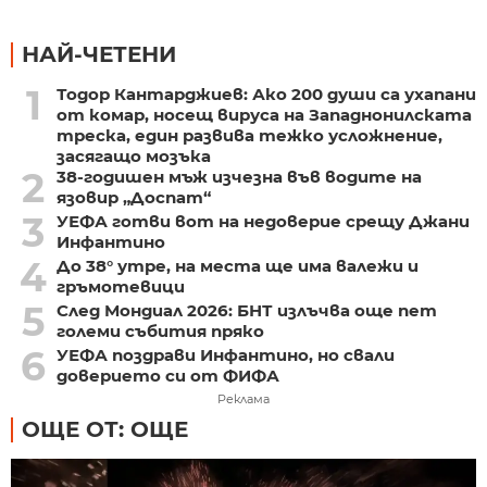
НАЙ-ЧЕТЕНИ
1
Тодор Кантарджиев: Ако 200 души са ухапани
от комар, носещ вируса на Западнонилската
треска, един развива тежко усложнение,
засягащо мозъка
2
38-годишен мъж изчезна във водите на
язовир „Доспат“
3
УЕФА готви вот на недоверие срещу Джани
Инфантино
4
До 38° утре, на места ще има валежи и
гръмотевици
5
След Мондиал 2026: БНТ излъчва още пет
големи събития пряко
6
УЕФА поздрави Инфантино, но свали
доверието си от ФИФА
Реклама
ОЩЕ ОТ: ОЩЕ