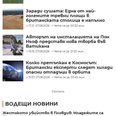
Заради сушата: Една от най-
големите тревни площи в
британската столица е напълно
изгоряла
17:21, 07.08.2026
Чете се за: 00:32 мин.
Авторът на инсталацията на Пон
Ньоф представя нова творба във
Ватикана
16:19, 07.08.2026
Чете се за: 01:25 мин.
Колко претъпкан е Космосът:
Британски експерти следят хиляди
опасни отпадъци в орбита
15:57, 07.08.2026
Чете се за: 03:45 мин.
Реклама
ВОДЕЩИ НОВИНИ
Жестокото убийство в Пловдив: Младежите са