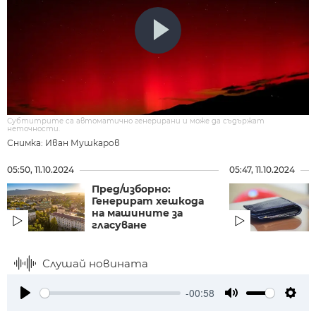
Субтитрите са автоматично генерирани и може да съдържат
неточности.
Снимка: Иван Мушкаров
05:50, 11.10.2024
05:47, 11.10.2024
Пред/изборно:
Генерират хешкода
на машините за
гласуване
Слушай новината
-00:58
Play
Mute
Setti