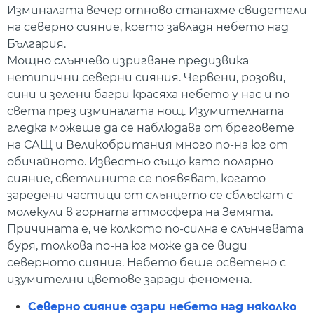
Изминалата вечер отново станахме свидетели
на северно сияние, което завладя небето над
България.
Мощно слънчево изригване предизвика
нетипични северни сияния. Червени, розови,
сини и зелени багри красяха небето у нас и по
света през изминалата нощ. Изумителната
гледка можеше да се наблюдава от бреговете
на САЩ и Великобритания много по-на юг от
обичайното. Известно също като полярно
сияние, светлините се появяват, когато
заредени частици от слънцето се сблъскат с
молекули в горната атмосфера на Земята.
Причината е, че колкото по-силна е слънчевата
буря, толкова по-на юг може да се види
северното сияние. Небето беше осветено с
изумителни цветове заради феномена.
Северно сияние озари небето над няколко