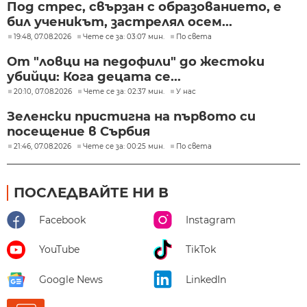
Под стрес, свързан с образованието, е
бил ученикът, застрелял осем...
19:48, 07.08.2026
Чете се за: 03:07 мин.
По света
От "ловци на педофили" до жестоки
убийци: Кога децата се...
20:10, 07.08.2026
Чете се за: 02:37 мин.
У нас
Зеленски пристигна на първото си
посещение в Сърбия
21:46, 07.08.2026
Чете се за: 00:25 мин.
По света
ПОСЛЕДВАЙТЕ НИ В
Facebook
Instagram
YouTube
TikTok
Google News
LinkedIn