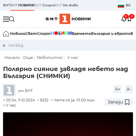
БНТ
БНТ
НОВИНИ
БНТ
Спорт
БНТ
На живо
BG
0
0
Новини
Свят
Спорт
Времето
България и еврото
Би
НАЗАД
Начало
Още
Любопитно
У нас
Полярно сияние завладя небето над
България (СНИМКИ)
A+
A-
БНТ
от
05:54, 11.10.2024
6232
Чете се за: 01:00 мин.
Запази
У нас