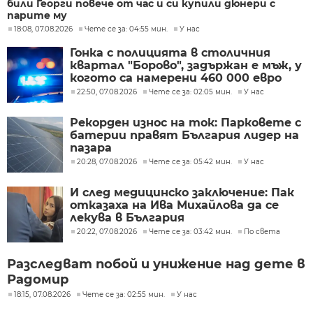
били Георги повече от час и си купили дюнери с
парите му
18:08, 07.08.2026
Чете се за: 04:55 мин.
У нас
Гонка с полицията в столичния
квартал "Борово", задържан е мъж, у
когото са намерени 460 000 евро
22:50, 07.08.2026
Чете се за: 02:05 мин.
У нас
Рекорден износ на ток: Парковете с
батерии правят България лидер на
пазара
20:28, 07.08.2026
Чете се за: 05:42 мин.
У нас
И след медицинско заключение: Пак
отказаха на Ива Михайлова да се
лекува в България
20:22, 07.08.2026
Чете се за: 03:42 мин.
По света
Разследват побой и унижение над дете в
Радомир
18:15, 07.08.2026
Чете се за: 02:55 мин.
У нас