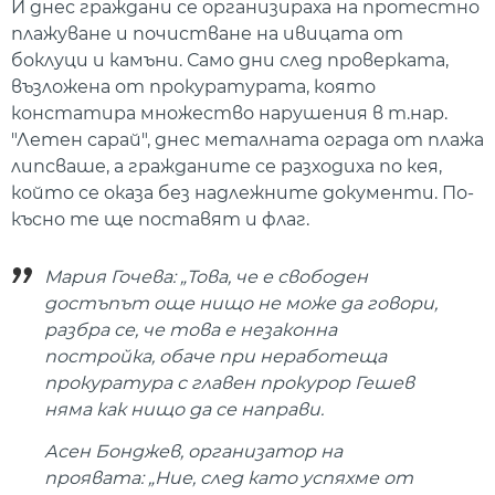
И днес граждани се организираха на протестно
плажуване и почистване на ивицата от
боклуци и камъни. Само дни след проверката,
възложена от прокуратурата, която
констатира множество нарушения в т.нар.
"Летен сарай", днес металната ограда от плажа
липсваше, а гражданите се разходиха по кея,
който се оказа без надлежните документи. По-
късно те ще поставят и флаг.
Мария Гочева: „Това, че е свободен
достъпът още нищо не може да говори,
разбра се, че това е незаконна
постройка, обаче при неработеща
прокуратура с главен прокурор Гешев
няма как нищо да се направи.
Асен Бонджев, организатор на
проявата: „Ние, след като успяхме от