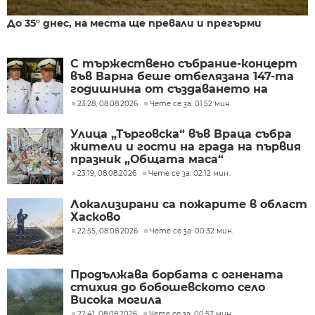
До 35° днес, на места ще превали и прегърми
С тържествено събрание-концерт
във Варна беше отбелязана 147-та
годишнина от създаването на
Военноморските сили
23:28, 08.08.2026
Чете се за: 01:52 мин.
Улица „Търговска“ във Враца събра
жители и гости на града на първия
празник „Общата маса“
23:19, 08.08.2026
Чете се за: 02:12 мин.
Локализирани са пожарите в област
Хасково
22:55, 08.08.2026
Чете се за: 00:32 мин.
Продължава борбата с огнената
стихия до бобошевското село
Висока могила
22:41, 08.08.2026
Чете се за: 00:57 мин.