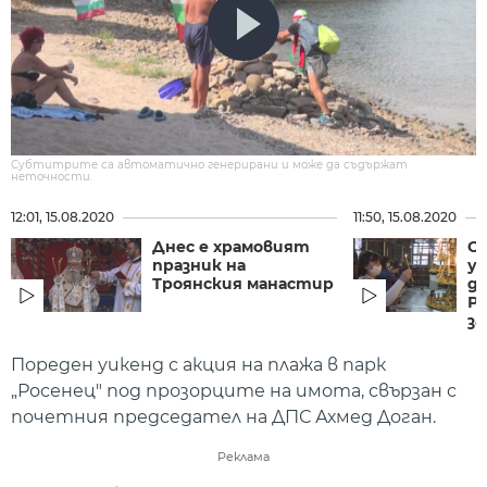
Субтитрите са автоматично генерирани и може да съдържат
неточности.
12:01, 15.08.2020
11:50, 15.08.2020
Днес е храмовият
Сп
празник на
у
Троянския манастир
д
Р
за
Пореден уикенд с акция на плажа в парк
„Росенец" под прозорците на имота, свързан с
почетния председател на ДПС Ахмед Доган.
Реклама