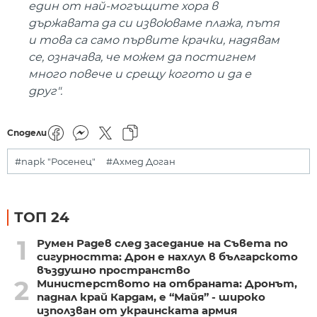
един от най-могъщите хора в
държавата да си извоюваме плажа, пътя
и това са само първите крачки, надявам
се, означава, че можем да постигнем
много повече и срещу когото и да е
друг".
Сподели
#парк "Росенец"
#Ахмед Доган
ТОП 24
1
Румен Радев след заседание на Съвета по
сигурността: Дрон е нахлул в българското
въздушно пространство
2
Министерството на отбраната: Дронът,
паднал край Кардам, е “Майя” - широко
използван от украинската армия