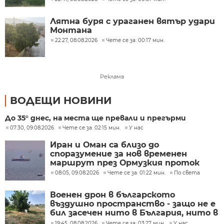
Лятна буря с ураганен вятър удари
Монтана
22:27, 08.08.2026
Чете се за: 00:17 мин.
Реклама
ВОДЕЩИ НОВИНИ
До 35° днес, на места ще превали и прегърми
07:30, 09.08.2026
Чете се за: 02:15 мин.
У нас
Иран и Оман са близо до
споразумение за нов временен
маршрут през Ормузкия проток
08:05, 09.08.2026
Чете се за: 01:22 мин.
По света
Военен дрон в българското
въздушно пространство - защо не е
бил засечен нито в България, нито в
Румъния?
19:45, 08.08.2026
Чете се за: 03:27 мин.
У нас