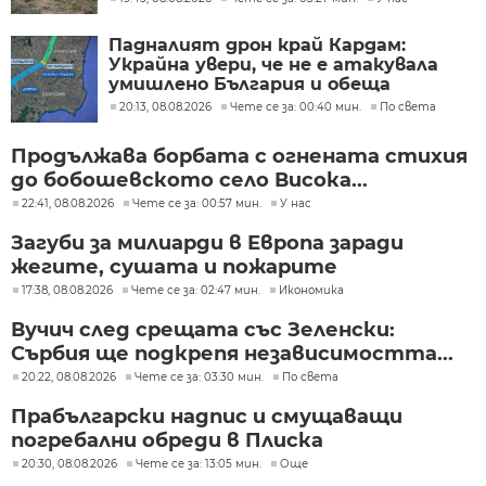
Падналият дрон край Кардам:
Украйна увери, че не е атакувала
умишлено България и обеща
разследване
20:13, 08.08.2026
Чете се за: 00:40 мин.
По света
Продължава борбата с огнената стихия
до бобошевското село Висока...
22:41, 08.08.2026
Чете се за: 00:57 мин.
У нас
Загуби за милиарди в Европа заради
жегите, сушата и пожарите
17:38, 08.08.2026
Чете се за: 02:47 мин.
Икономика
Вучич след срещата със Зеленски:
Сърбия ще подкрепя независимостта...
20:22, 08.08.2026
Чете се за: 03:30 мин.
По света
Прабългарски надпис и смущаващи
погребални обреди в Плиска
20:30, 08.08.2026
Чете се за: 13:05 мин.
Още