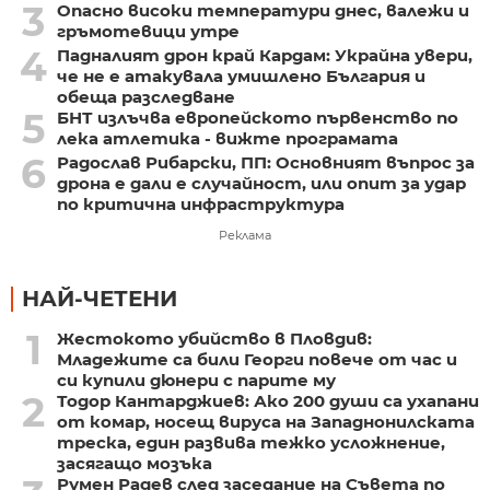
3
Опасно високи температури днес, валежи и
гръмотевици утре
4
Падналият дрон край Кардам: Украйна увери,
че не е атакувала умишлено България и
обеща разследване
5
БНТ излъчва европейското първенство по
лека атлетика - вижте програмата
6
Радослав Рибарски, ПП: Основният въпрос за
дрона е дали е случайност, или опит за удар
по критична инфраструктура
Реклама
НАЙ-ЧЕТЕНИ
1
Жестокото убийство в Пловдив:
Младежите са били Георги повече от час и
си купили дюнери с парите му
2
Тодор Кантарджиев: Ако 200 души са ухапани
от комар, носещ вируса на Западнонилската
треска, един развива тежко усложнение,
засягащо мозъка
Румен Радев след заседание на Съвета по