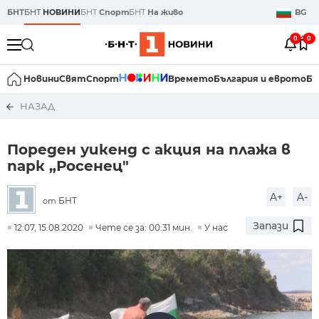
БНТ
БНТ
НОВИНИ
БНТ
Спорт
БНТ
На живо
BG
0
0
Новини
Свят
Спорт
Времето
България и еврото
Би
НАЗАД
Пореден уикенд с акция на плажа в
парк „Росенец"
A+
A-
БНТ
от
Запази
12:07, 15.08.2020
Чете се за: 00:31 мин.
У нас