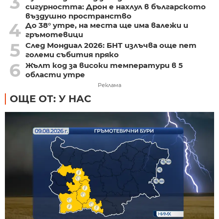
3
сигурността: Дрон е нахлул в българското
въздушно пространство
4
До 38° утре, на места ще има валежи и
гръмотевици
5
След Мондиал 2026: БНТ излъчва още пет
големи събития пряко
6
Жълт код за високи температури в 5
области утре
Реклама
ОЩЕ ОТ: У НАС