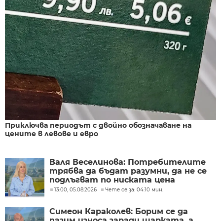
Приключва периодът с двойно обозначаване на
цените в левове и евро
Валя Веселинова: Потребителите
трябва да бъдат разумни, да не се
подлъгват по ниската цена
13:00, 05.08.2026
Чете се за: 04:10 мин.
Симеон Караколев: Борим се да
пазим износа заради шарката, а