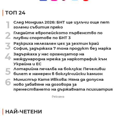
ТОП 24
1
След Мондиал 2026: БНТ ще излъчи още пет
големи събития пряко
2
Гледайте европейското първенство по
плувни спортове по БНТ 3
3
Разкриха нелегален цех за зехтин край
София, задържаха 7 тона продукт без марка
4
Задържаха у нас организатор на
международна мрежа за наркотрафик към
Украйна и ЕС
5
Лотарийна печалба на боклука: Печеливш
билет е намерен в боклукчийски камион
6
Министър Катя Ивкова: Няма да допусна
ново забавяне на договора за
преместването на държавната психиатрия
Реклама
НАЙ-ЧЕТЕНИ