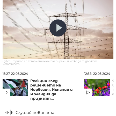
Субтитрите са автоматично генерирани и може да съдържат
неточности.
15:27, 22.05.2024
12:38, 22.05.2024
Реакции след
С
решението на
в
Норвегия, Испания и
н
Ирландия да
г
признаят...
Слушай новината