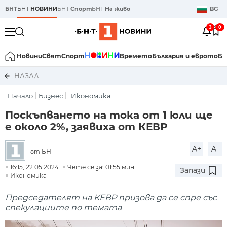
БНТ
БНТ
НОВИНИ
БНТ
Спорт
БНТ
На живо
BG
3
0
Новини
Свят
Спорт
Времето
България и еврото
Би
НАЗАД
Начало
Бизнес
Икономика
Поскъпването на тока от 1 юли ще
е около 2%, заявиха от КЕВР
A+
A-
БНТ
от
16:15, 22.05.2024
Чете се за: 01:55 мин.
Запази
Икономика
Председателят на КЕВР призова да се спре със
спекулациите по темата