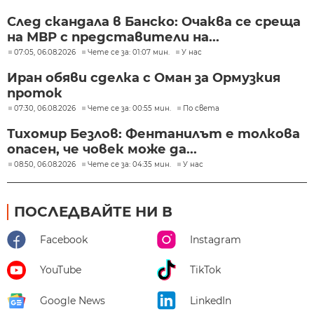
След скандала в Банско: Очаква се среща
на МВР с представители на...
07:05, 06.08.2026
Чете се за: 01:07 мин.
У нас
Иран обяви сделка с Оман за Ормузкия
проток
07:30, 06.08.2026
Чете се за: 00:55 мин.
По света
Тихомир Безлов: Фентанилът е толкова
опасен, че човек може да...
08:50, 06.08.2026
Чете се за: 04:35 мин.
У нас
ПОСЛЕДВАЙТЕ НИ В
Facebook
Instagram
YouTube
TikTok
Google News
LinkedIn