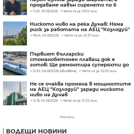
продаваме навън сиренето по 6
евро, тук го купуваме по 15-18 евро
11:20, 05.08.2026
Чете се за: 03:12 мин.
Ниското ниво на река Дунав: Няма
риск за работата на АЕЦ "Козлодуй"
18:04, 04.08.2026
Чете се за: 02:37 мин.
Първият български
стоманобетонен плаващ док е
готов: Ще ремонтира суперяхти до
2500 тона
12:50, 04.08.2026 (обновена)
Чете се за: 02:52 мин.
Не се очаква промяна в мощностите
на АЕЦ "Козлодуй" заради ниското
ниво на Дунав
12:16, 04.08.2026
Чете се за: 01:22 мин.
Реклама
ВОДЕЩИ НОВИНИ