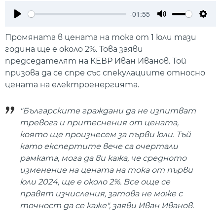
-01:55
Play
Mute
Setti
Промяната в цената на тока от 1 юли тази
година ще е около 2%. Това заяви
председателят на КЕВР Иван Иванов. Той
призова да се спре със спекулациите относно
цената на електроенергията.
"Българските граждани да не изпитват
тревога и притеснения от цената,
която ще произнесем за първи юли. Тъй
като експертите вече са очертали
рамката, мога да ви кажа, че средното
изменение на цената на тока от първи
юли 2024, ще е около 2%. Все още се
правят изчисления, затова не може с
точност да се каже", заяви Иван Иванов.