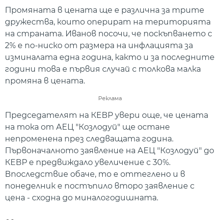
Промяната в цената ще е различна за трите
дружества, които оперират на територията
на страната. Иванов посочи, че поскъпването с
2% е по-ниско от размера на инфлацията за
изминалата една година, както и за последните
години това е първия случай с толкова малка
промяна в цената.
Реклама
Председателят на КЕВР увери още, че цената
на тока от АЕЦ "Козлодуй" ще остане
непроменена през следващата година.
Първоначалното заявление на АЕЦ "Козлодуй" до
КЕВР е предвиждало увеличение с 30%.
Впоследствие обаче, то е оттеглено и в
понеделник е постъпило второ заявление с
цена - сходна до миналогодишната.