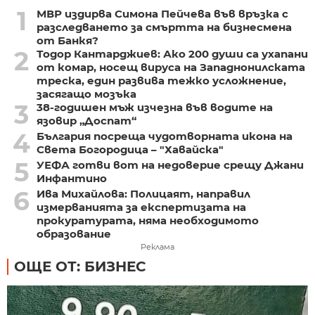
1
МВР издирва Симона Пейчева във връзка с
разследването за смъртта на бизнесмена
от Банкя?
2
Тодор Кантарджиев: Ако 200 души са ухапани
от комар, носещ вируса на Западнонилската
треска, един развива тежко усложнение,
засягащо мозъка
3
38-годишен мъж изчезна във водите на
язовир „Доспат“
4
България посреща чудотворната икона на
Света Богородица – "Хавайска"
5
УЕФА готви вот на недоверие срещу Джани
Инфантино
6
Ива Михайлова: Полицаят, направил
измерванията за експертизата на
прокуратурата, няма необходимото
образование
Реклама
ОЩЕ ОТ: БИЗНЕС