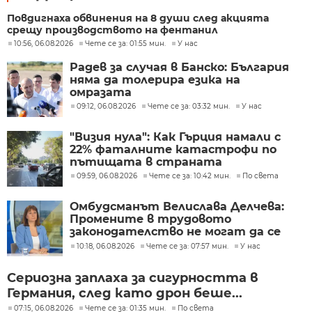
Повдигнаха обвинения на 8 души след акцията
срещу производството на фентанил
10:56, 06.08.2026
Чете се за: 01:55 мин.
У нас
Радев за случая в Банско: България
няма да толерира езика на
омразата
09:12, 06.08.2026
Чете се за: 03:32 мин.
У нас
"Визия нула": Как Гърция намали с
22% фаталните катастрофи по
пътищата в страната
09:59, 06.08.2026
Чете се за: 10:42 мин.
По света
Омбудсманът Велислава Делчева:
Промените в трудовото
законодателство не могат да се
правят през бюджета
10:18, 06.08.2026
Чете се за: 07:57 мин.
У нас
Сериозна заплаха за сигурността в
Германия, след като дрон беше...
07:15, 06.08.2026
Чете се за: 01:35 мин.
По света