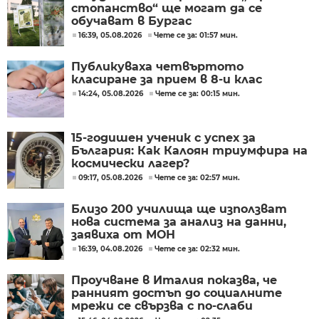
стопанство“ ще могат да се
обучават в Бургас
16:39, 05.08.2026
Чете се за: 01:57 мин.
Публикуваха четвъртото
класиране за прием в 8-и клас
14:24, 05.08.2026
Чете се за: 00:15 мин.
15-годишен ученик с успех за
България: Как Калоян триумфира на
космически лагер?
09:17, 05.08.2026
Чете се за: 02:57 мин.
Близо 200 училища ще използват
нова система за анализ на данни,
заявиха от МОН
16:39, 04.08.2026
Чете се за: 02:32 мин.
Проучване в Италия показва, че
ранният достъп до социалните
мрежи се свързва с по-слаби
резултати в училище