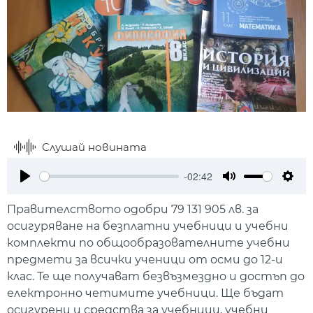
Слушай новината
-02:42
Play
Mute
Setti
Правителството одобри 79 131 905 лв. за
осигуряване на безплатни учебници и учебни
комплекти по общообразователните учебни
предмети за всички ученици от осми до 12-и
клас. Те ще получават безвъзмездно и достъп до
електронно четимите учебници. Ще бъдат
осигурени и средства за учебници, учебни