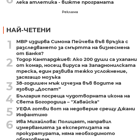
лека атлетика - вижте програмата
Реклама
НАЙ-ЧЕТЕНИ
1
МВР издирва Симона Пейчева във връзка с
разследването за смъртта на бизнесмена
от Банкя?
2
Тодор Кантарджиев: Ако 200 души са ухапани
от комар, носещ вируса на Западнонилската
треска, един развива тежко усложнение,
засягащо мозъка
3
38-годишен мъж изчезна във водите на
язовир „Доспат“
4
България посреща чудотворната икона на
Света Богородица – "Хавайска"
5
УЕФА готви вот на недоверие срещу Джани
Инфантино
6
Ива Михайлова: Полицаят, направил
измерванията за експертизата на
прокуратурата, няма необходимото
образование