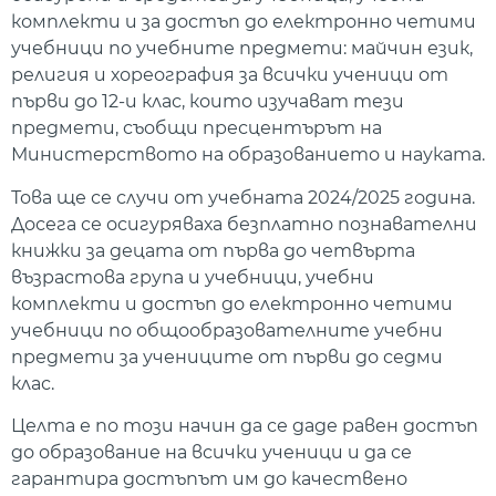
комплекти и за достъп до електронно четими
учебници по учебните предмети: майчин език,
религия и хореография за всички ученици от
първи до 12-и клас, които изучават тези
предмети, съобщи пресцентърът на
Министерството на образованието и науката.
Това ще се случи от учебната 2024/2025 година.
Досега се осигуряваха безплатно познавателни
книжки за децата от първа до четвърта
възрастова група и учебници, учебни
комплекти и достъп до електронно четими
учебници по общообразователните учебни
предмети за учениците от първи до седми
клас.
Целта е по този начин да се даде равен достъп
до образование на всички ученици и да се
гарантира достъпът им до качествено