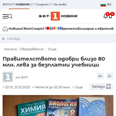
БНТ
БНТ
НОВИНИ
БНТ
Спорт
БНТ
На живо
BG
0
0
Новини
Свят
Спорт
Времето
България и еврото
Би
НАЗАД
Начало
Образование
Още
Правителството одобри близо 80
млн. лева за безплатни учебници
A+
A-
БНТ
от
Запази
20:13, 20.12.2023
Чете се за: 02:30 мин.
Още