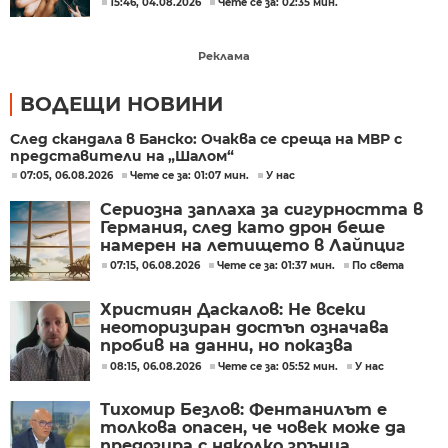
15:46, 04.08.2026
Чете се за: 02:35 мин.
Реклама
ВОДЕЩИ НОВИНИ
След скандала в Банско: Очаква се среща на МВР с
представители на „Шалом“
07:05, 06.08.2026
Чете се за: 01:07 мин.
У нас
Сериозна заплаха за сигурността в
Германия, след като дрон беше
намерен на летището в Лайпциг
07:15, 06.08.2026
Чете се за: 01:37 мин.
По света
Християн Даскалов: Не всеки
неоторизиран достъп означава
пробив на данни, но показва
сериозни пропуски в
08:15, 06.08.2026
Чете се за: 05:52 мин.
У нас
киберсигурността
Тихомир Безлов: Фентанилът е
толкова опасен, че човек може да
предозира с няколко зрънца