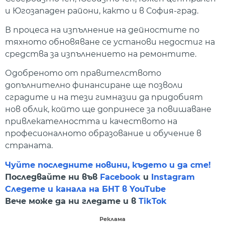
и Югозападен райони, както и в София-град.
В процеса на изпълнение на дейностите по
тяхното обновяване се установи недостиг на
средства за изпълнението на ремонтите.
Одобреното от правителството
допълнително финансиране ще позволи
сградите и на тези гимназии да придобият
нов облик, който ще допринесе за повишаване
привлекателността и качеството на
професионалното образование и обучение в
страната.
Чуйте последните новини, където и да сте!
Последвайте ни във
Facebook
и
Instagram
Следете и канала на БНТ в YouTube
Вече може да ни гледате и в
TikTok
Реклама