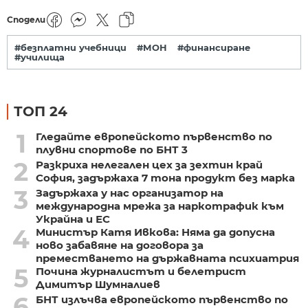
Сподели
#безплатни учебници
#МОН
#финансиране
#училища
ТОП 24
1
Гледайте европейското първенство по
плувни спортове по БНТ 3
2
Разкриха нелегален цех за зехтин край
София, задържаха 7 тона продукт без марка
3
Задържаха у нас организатор на
международна мрежа за наркотрафик към
Украйна и ЕС
4
Министър Катя Ивкова: Няма да допусна
ново забавяне на договора за
преместването на държавната психиатрия
5
Почина журналистът и белетрист
Димитър Шумналиев
6
БНТ излъчва европейското първенство по