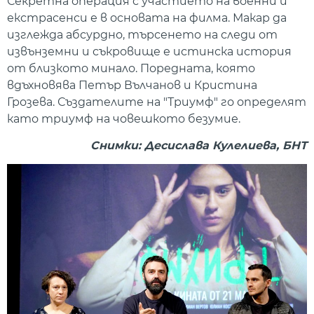
Секретна операция с участието на военни и
екстрасенси е в основата на филма. Макар да
изглежда абсурдно, търсенето на следи от
извънземни и съкровище е истинска история
от близкото минало. Поредната, която
вдъхновява Петър Вълчанов и Кристина
Грозева. Създателите на "Триумф" го определят
като триумф на човешкото безумие.
Снимки: Десислава Кулелиева, БНТ