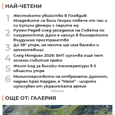
НАЙ-ЧЕТЕНИ
1
Жестокото убийство в Пловдив:
Младежите са били Георги повече от час и
си купили дюнери с парите му
2
Румен Радев след заседание на Съвета по
сигурността: Дрон е нахлул в българското
въздушно пространство
3
До 38° утре, на места ще има валежи и
гръмотевици
4
След Мондиал 2026: БНТ излъчва още пет
големи събития пряко
5
Жълт код за високи температури в 5
области утре
6
Министерството на отбраната: Дронът,
паднал край Кардам, е “Майя” - широко
използван от украинската армия
Реклама
ОЩЕ ОТ: ГАЛЕРИЯ