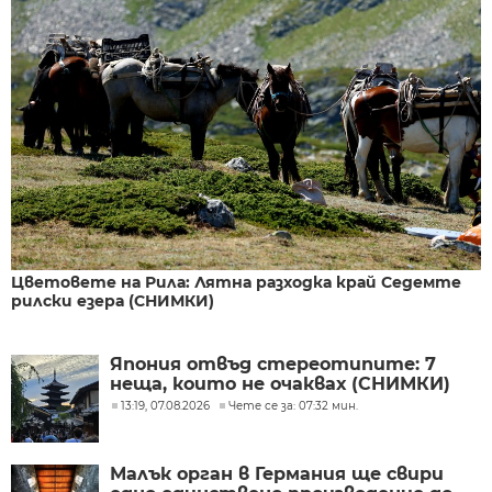
Цветовете на Рила: Лятна разходка край Седемте
рилски езера (СНИМКИ)
Япония отвъд стереотипите: 7
неща, които не очаквах (СНИМКИ)
13:19, 07.08.2026
Чете се за: 07:32 мин.
Малък орган в Германия ще свири