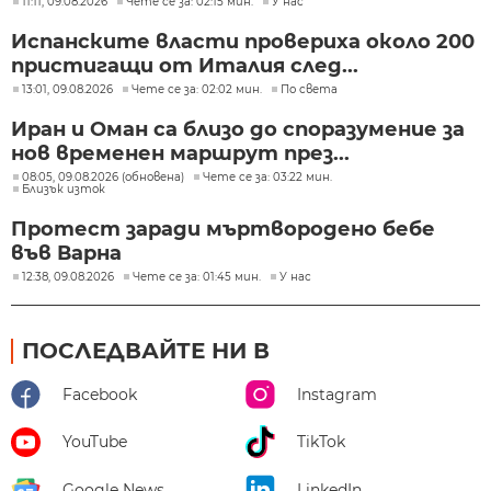
11:11, 09.08.2026
Чете се за: 02:15 мин.
У нас
Испанските власти провериха около 200
пристигащи от Италия след...
13:01, 09.08.2026
Чете се за: 02:02 мин.
По света
Иран и Оман са близо до споразумение за
нов временен маршрут през...
08:05, 09.08.2026 (обновена)
Чете се за: 03:22 мин.
Близък изток
Протест заради мъртвородено бебе
във Варна
12:38, 09.08.2026
Чете се за: 01:45 мин.
У нас
ПОСЛЕДВАЙТЕ НИ В
Facebook
Instagram
YouTube
TikTok
Google News
LinkedIn