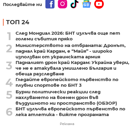
Последвайте ни
ТОП 24
1
След Мондиал 2026: БНТ излъчва още пет
големи събития пряко
2
Министерството на отбраната: Дронът,
паднал край Кардам, е “Майя” - широко
използван от украинската армия
3
Падналият дрон край Кардам: Украйна увери,
че не е атакувала умишлено България и
обеща разследване
4
Гледайте европейското първенство по
плувни спортове по БНТ 3
5
Бурни политически реакции след
нахлуването на военен дрон във
въздушното ни пространство (ОБЗОР)
6
БНТ излъчва европейското първенство по
лека атлетика - вижте програмата
Реклама