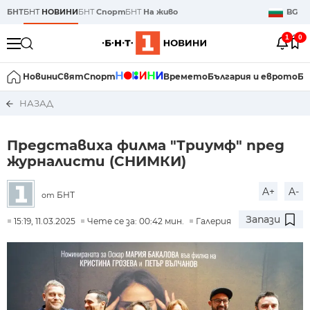
БНТ
БНТ
НОВИНИ
БНТ
Спорт
БНТ
На живо
BG
1
0
Новини
Свят
Спорт
Времето
България и еврото
Би
НАЗАД
Представиха филма "Триумф" пред
журналисти (СНИМКИ)
A+
A-
БНТ
от
Запази
15:19, 11.03.2025
Чете се за: 00:42 мин.
Галерия