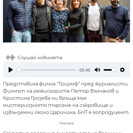
Слушай новината
-00:46
Play
Mute
Setti
Представиха филма "Триумф" пред журналисти.
Филмът на режисьорите Петър Вълчанов и
Кристина Грозева ни връща към
мистериозното търсене на съкровище и
извънземни около Царичина. БНТ е копродуцент.
Реклама