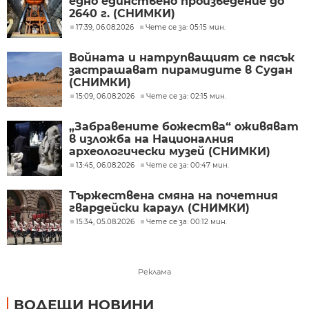
едно единствено произведение до
2640 г. (СНИМКИ)
17:39, 06.08.2026
Чете се за: 05:15 мин.
Войната и натрупващият се пясък
застрашават пирамидите в Судан
(СНИМКИ)
15:09, 06.08.2026
Чете се за: 02:15 мин.
„Забравените божества“ оживяват
в изложба на Националния
археологически музей (СНИМКИ)
13:45, 06.08.2026
Чете се за: 00:47 мин.
Тържествена смяна на почетния
гвардейски караул (СНИМКИ)
15:34, 05.08.2026
Чете се за: 00:12 мин.
Реклама
ВОДЕЩИ НОВИНИ