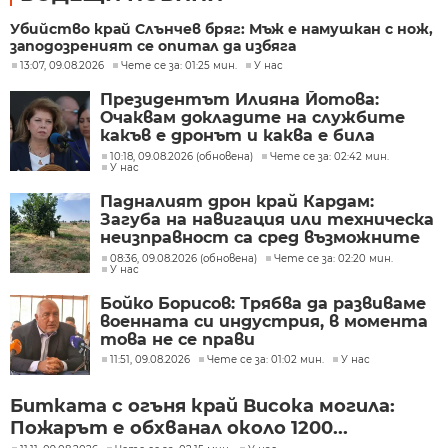
Убийство край Слънчев бряг: Мъж е намушкан с нож,
заподозреният се опитал да избяга
13:07, 09.08.2026
Чете се за: 01:25 мин.
У нас
Президентът Илияна Йотова:
Очаквам докладите на службите
какъв е дронът и каква е била
неговата роля
10:18, 09.08.2026 (обновена)
Чете се за: 02:42 мин.
У нас
Падналият дрон край Кардам:
Загуба на навигация или техническа
неизправност са сред възможните
причини
08:36, 09.08.2026 (обновена)
Чете се за: 02:20 мин.
У нас
Бойко Борисов: Трябва да развиваме
военната си индустрия, в момента
това не се прави
11:51, 09.08.2026
Чете се за: 01:02 мин.
У нас
Битката с огъня край Висока могила:
Пожарът е обхванал около 1200...