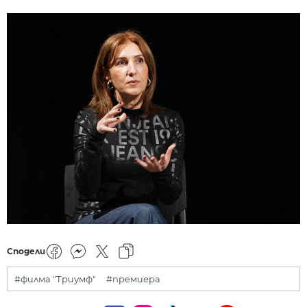
Сподели
#филма "Триумф"
#премиера