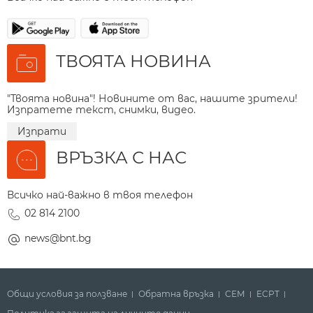
ТВОЯТА НОВИНА
"Твоята новина"! Новините от вас, нашите зрители!
Изпратете текст, снимки, видео.
Изпрати
ВРЪЗКА С НАС
Всичко най-важно в твоя телефон
02 814 2100
news@bnt.bg
Общи условия за ползване
Обратна връзка
СЕМ
ECPT