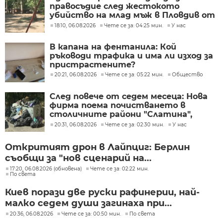
правосъдие след жестокото
убийство на млад мъж в Пловдив от
тийнейджъри
18:10, 06.08.2026
Чете се за: 04:25 мин.
У нас
В капана на фентанила: Кой
ръководи трафика и има ли изход за
пристрастените?
20:21, 06.08.2026
Чете се за: 05:22 мин.
Общество
След повече от седем месеца: Нова
фирма поема почистването в
столичните райони "Слатина",
"Подуяне" и "Изгрев"
20:31, 06.08.2026
Чете се за: 02:30 мин.
У нас
Откритият дрон в Лайпциг: Берлин
съобщи за "нов сценарий на...
17:20, 06.08.2026 (обновена)
Чете се за: 02:22 мин.
По света
Киев порази две руски рафинерии, най-
малко седем души загинаха при...
20:36, 06.08.2026
Чете се за: 00:50 мин.
По света