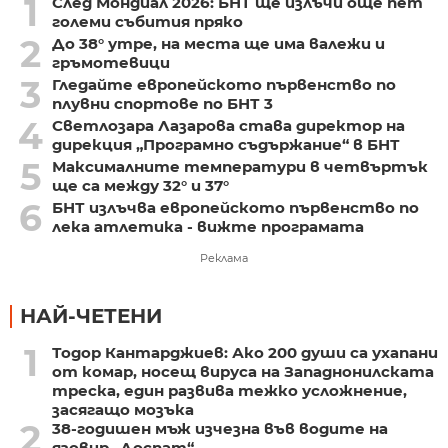
1
След Мондиал 2026: БНТ ще излъчи още пет
големи събития пряко
2
До 38° утре, на места ще има валежи и
гръмотевици
3
Гледайте европейското първенство по
плувни спортове по БНТ 3
4
Светлозара Лазарова става директор на
дирекция „Програмно съдържание“ в БНТ
5
Максималните температури в четвъртък
ще са между 32° и 37°
6
БНТ излъчва европейското първенство по
лека атлетика - вижте програмата
Реклама
НАЙ-ЧЕТЕНИ
1
Тодор Кантарджиев: Ако 200 души са ухапани
от комар, носещ вируса на Западнонилската
треска, един развива тежко усложнение,
засягащо мозъка
2
38-годишен мъж изчезна във водите на
язовир „Доспат“