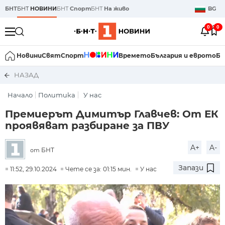
БНТ
БНТ
НОВИНИ
БНТ
Спорт
БНТ
На живо
BG
0
0
Новини
Свят
Спорт
Времето
България и еврото
Би
НАЗАД
Начало
Политика
У нас
Премиерът Димитър Главчев: От ЕК
проявяват разбиране за ПВУ
A+
A-
БНТ
от
Запази
11:52, 29.10.2024
Чете се за: 01:15 мин.
У нас