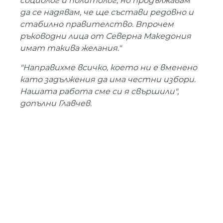
социолог и политолог, но продължавам
да се надявам, че ще състави редовно и
стабилно правителство. Впрочем
ръководни лица от Северна Македония
имат такива желания."
"Направихме всичко, което ни е вменено
като задължения да има честни избори.
Нашата работа сме си я свършили",
допълни Главчев.