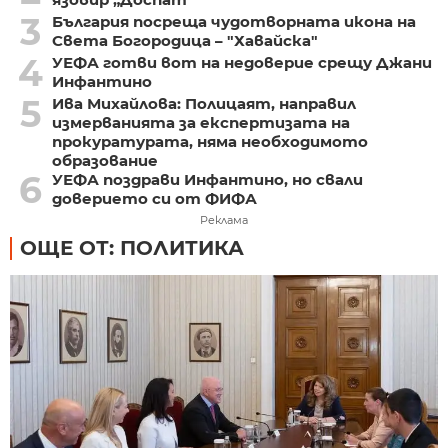
3
България посреща чудотворната икона на
Света Богородица – "Хавайска"
4
УЕФА готви вот на недоверие срещу Джани
Инфантино
5
Ива Михайлова: Полицаят, направил
измерванията за експертизата на
прокуратурата, няма необходимото
образование
6
УЕФА поздрави Инфантино, но свали
доверието си от ФИФА
Реклама
ОЩЕ ОТ: ПОЛИТИКА