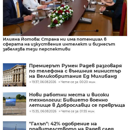
Илияна Йотова: Страна ни има потенциал в
сферата на изкуствения интелект и бизнесът
забелязва тези перспективи
Премиерът Румен Радев разговаря
по телефона с външния министър
на Великобритания Ед Милибанд
19:37, 06.08.2026
Чете се за: 00:20 мин.
Нови работни места и високи
технологии: Бившето военно
летище в Доброславци се превръща
в голям космически център
15:35, 06.08.2026
Чете се за: 01:55 мин.
"Галъп": 42% одобрение на
правителството на Радев след