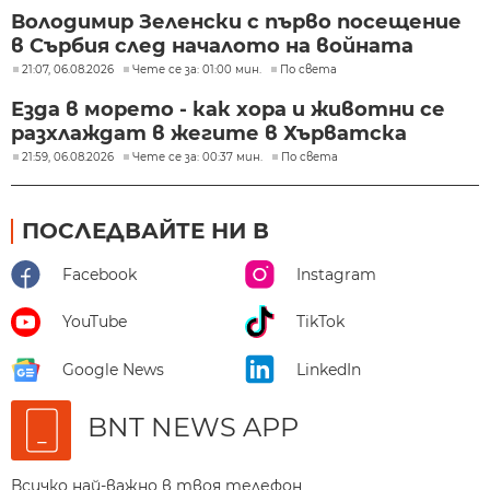
Володимир Зеленски с първо посещение
в Сърбия след началото на войната
21:07, 06.08.2026
Чете се за: 01:00 мин.
По света
Езда в морето - как хора и животни се
разхлаждат в жегите в Хърватска
21:59, 06.08.2026
Чете се за: 00:37 мин.
По света
ПОСЛЕДВАЙТЕ НИ В
Facebook
Instagram
YouTube
TikTok
Google News
LinkedIn
BNT NEWS APP
Всичко най-важно в твоя телефон