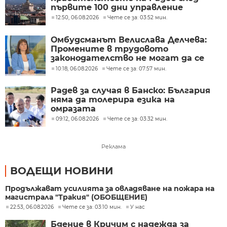
първите 100 дни управление
12:50, 06.08.2026
Чете се за: 03:52 мин.
Омбудсманът Велислава Делчева:
Промените в трудовото
законодателство не могат да се
правят през бюджета
10:18, 06.08.2026
Чете се за: 07:57 мин.
Радев за случая в Банско: България
няма да толерира езика на
омразата
09:12, 06.08.2026
Чете се за: 03:32 мин.
Реклама
ВОДЕЩИ НОВИНИ
Продължават усилията за овладяване на пожара на
магистрала "Тракия" (ОБОБЩЕНИЕ)
22:53, 06.08.2026
Чете се за: 03:10 мин.
У нас
Бдение в Кричим с надежда за