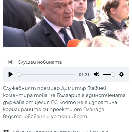
Слушай новината
-01:21
Play
Mute
Setti
Служебният премиер Димитър Главчев
коментира това, че България е единствената
държава от целия ЕС, която не е изпратила
коригираните си проекти от Плана за
възстановяване и устойчивост.