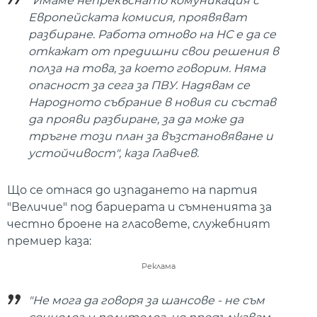
"Имаме непрекъснато комуникация с
Европейската комисия, проявяват
разбиране. Работа отново на НС е да се
откажат от предишни свои решения в
полза на това, за което говорим. Няма
опасност за сега за ПВУ. Надявам се
Народното събрание в новия си състав
да прояви разбиране, за да може да
тръгне този план за възстановяване и
устойчивост", каза Главчев.
Що се отнася до изпадането на партия
"Величие" под бариерата и съмненията за
честно броене на гласовете, служебният
премиер каза:
Реклама
"Не мога да говоря за шансове - не съм