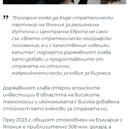
"България може да бъде стратегически
партньор на Япония за региона на
Източна и Централна Европа не само
със своето стратегическо географско
положение, а и с качествения човешки
капитал", подчерта държавният глава,
като добави и предоставяните от
страната ни отлични
макроикономически условия за бизнеса.
Държавният глава открои японските
инвестиции в областта на високите
технологии и икономиката с висока добавена
стойност като ключови за страната ни.
През 2023 г. общият стокообмен на България с
Япония е приблизително 308 млн. долара, а