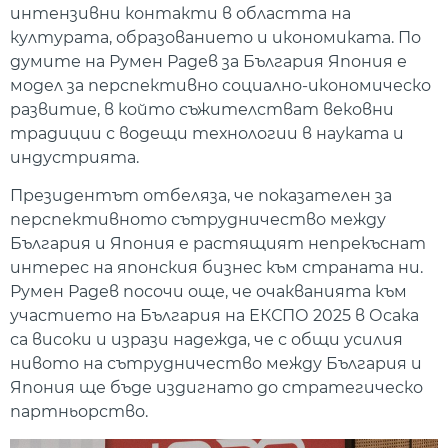
интензивни контакти в областта на
културата, образованието и икономиката. По
думите на Румен Радев за България Япония е
модел за перспективно социално-икономическо
развитие, в който съжителстват вековни
традиции с водещи технологии в науката и
индустрията.
Президентът отбеляза, че показателен за
перспективното сътрудничество между
България и Япония е растящият непрекъснат
интерес на японския бизнес към страната ни.
Румен Радев посочи още, че очакванията към
участието на България на ЕКСПО 2025 в Осака
са високи и изрази надежда, че с общи усилия
нивото на сътрудничество между България и
Япония ще бъде издигнато до стратегическо
партньорство.