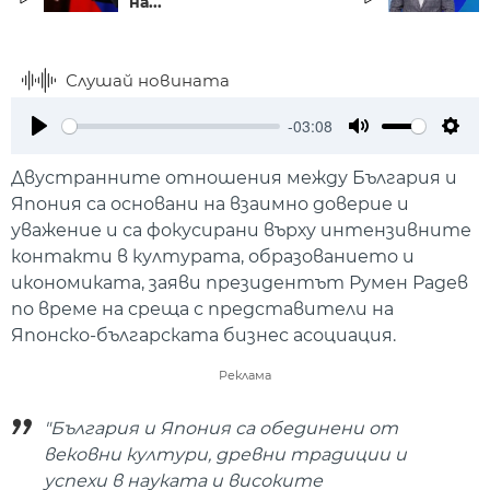
на...
Слушай новината
-03:08
Play
Mute
Setti
Двустранните отношения между България и
Япония са основани на взаимно доверие и
уважение и са фокусирани върху интензивните
контакти в културата, образованието и
икономиката, заяви президентът Румен Радев
по време на среща с представители на
Японско-българската бизнес асоциация.
Реклама
"България и Япония са обединени от
вековни култури, древни традиции и
успехи в науката и високите