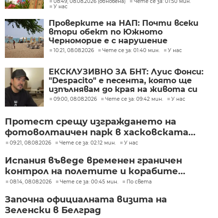
08:49, 08.08.2026 (обновена)
Чете се за: 01:50 мин.
У нас
Проверките на НАП: Почти всеки
втори обект по Южното
Черноморие е с нарушение
10:21, 08.08.2026
Чете се за: 01:40 мин.
У нас
ЕКСКЛУЗИВНО ЗА БНТ: Луис Фонси:
"Despacito" е песента, която ще
изпълнявам до края на живота си
09:00, 08.08.2026
Чете се за: 09:42 мин.
У нас
Протест срещу изграждането на
фотоволтаичен парк в хасковската...
09:21, 08.08.2026
Чете се за: 02:12 мин.
У нас
Испания въведе временен граничен
контрол на полетите и корабите...
08:14, 08.08.2026
Чете се за: 00:45 мин.
По света
Започна официалната визита на
Зеленски в Белград