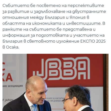
Събитието бе посветено на перспективите
за развитие и задълбочаване на двустранните
отношения между България и Япония в
областта на икономиката и инвестициите. В
рамките на събитието бе представена и
информация за подготовката и участието на
България в световното изложение ЕКСПО 2025
в Осака.