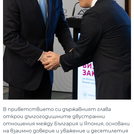
В приветствието си държавният глава
открои дългогодишните двустранни
отношения между България и Япония, основани
на взаимно доверие и уважение и десетилетия