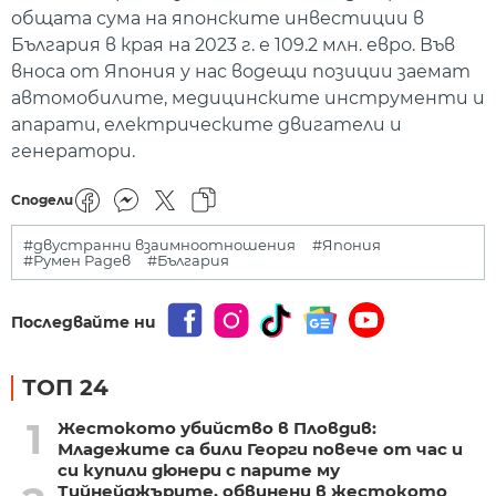
общата сума на японските инвестиции в
България в края на 2023 г. е 109.2 млн. евро. Във
вноса от Япония у нас водещи позиции заемат
автомобилите, медицинските инструменти и
апарати, електрическите двигатели и
генератори.
Сподели
#двустранни взаимноотношения
#Япония
#Румен Радев
#България
Последвайте ни
ТОП 24
1
Жестокото убийство в Пловдив:
Младежите са били Георги повече от час и
си купили дюнери с парите му
Тийнейджърите, обвинени в жестокото