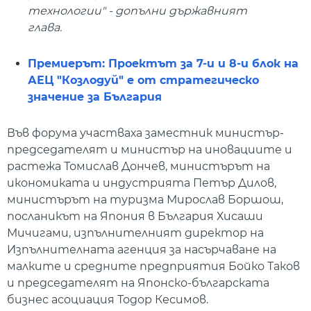
технологии" - допълни държавният
глава.
Премиерът: Проектът за 7-и и 8-и блок на
АЕЦ "Козлодуй" е от стратегическо
значение за България
Във форума участваха заместник министър-
председателят и министър на иновациите и
растежа Томислав Дончев, министърът на
икономиката и индустрията Петър Дилов,
министърът на туризма Мирослав Боршош,
посланикът на Япония в България Хисаши
Мичигами, изпълнителният директор на
Изпълнителната агенция за насърчаване на
малките и средните предприятия Бойко Таков
и председателят на Японско-българската
бизнес асоциация Тодор Кесимов.