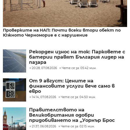
Проверките на НАП: Почти всеки втори обект по
Южното Черноморие е с нарушение
Рекорден износ на ток: Парковете с
батерии правят България лидер на
пазара
20:28, 07.08.2026
Чете се за: 05:42 мин.
От 9 август: Цените на
финансовите услуги вече само в
евро
14:14, 07.08.2026
Чете се за: 04:50 мин.
Правителството на
Великобритания одобри
придобиването на „Уорнър Брос
Дискавъри“ от „Парамаунт“ за 110
21:37, 06.08.2026
Чете се за: 02:15 мин.