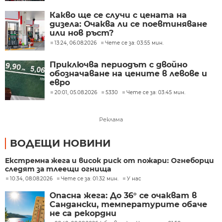
млрд. долара
Какво ще се случи с цената на
дизела: Очаква ли се поевтиняване
или нов ръст?
13:24, 06.08.2026
Чете се за: 03:55 мин.
Приключва периодът с двойно
обозначаване на цените в левове и
евро
20:01, 05.08.2026
5330
Чете се за: 03:45 мин.
Реклама
ВОДЕЩИ НОВИНИ
Екстремна жега и висок риск от пожари: Огнеборци
следят за тлеещи огнища
10:34, 08.08.2026
Чете се за: 01:32 мин.
У нас
Опасна жега: До 36° се очакват в
Сандански, температурите обаче
не са рекордни