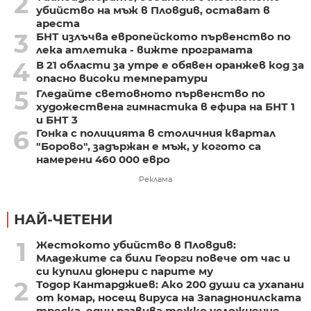
2
убийство на мъж в Пловдив, остават в
ареста
3
БНТ излъчва европейското първенство по
лека атлетика - вижте програмата
4
В 21 области за утре е обявен оранжев код за
опасно високи температури
5
Гледайте световното първенство по
художествена гимнастика в ефира на БНТ 1
и БНТ 3
6
Гонка с полицията в столичния квартал
"Борово", задържан е мъж, у когото са
намерени 460 000 евро
Реклама
НАЙ-ЧЕТЕНИ
1
Жестокото убийство в Пловдив:
Младежите са били Георги повече от час и
си купили дюнери с парите му
2
Тодор Кантарджиев: Ако 200 души са ухапани
от комар, носещ вируса на Западнонилската
треска, един развива тежко усложнение,