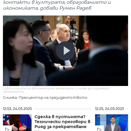
контакти в културата, образованието и
икономиката, добави Румен Радев
Субтитрите са автоматично генерирани и може да съдържат
неточности.
Снимка: Пресцентър на президентството
12:53, 24.03.2025
12:25, 24.03.2025
Сделка в пустинята?
Технически преговори в
Рияд за прекратяване