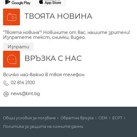
ТВОЯТА НОВИНА
"Твоята новина"! Новините от вас, нашите зрители!
Изпратете текст, снимки, видео.
Изпрати
ВРЪЗКА С НАС
Всичко най-важно в твоя телефон
02 814 2100
news@bnt.bg
Общи условия за ползване
Обратна връзка
СЕМ
ECPT
Политика за защита на личните данни