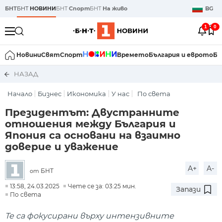
БНТ
БНТ
НОВИНИ
БНТ
Спорт
БНТ
На живо
BG
1
0
Новини
Свят
Спорт
Времето
България и еврото
Би
НАЗАД
Начало
Бизнес
Икономика
У нас
По света
Президентът: Двустранните
отношения между България и
Япония са основани на взаимно
доверие и уважение
A+
A-
БНТ
от
13:58, 24.03.2025
Чете се за: 03:25 мин.
Запази
По света
Те са фокусирани върху интензивните