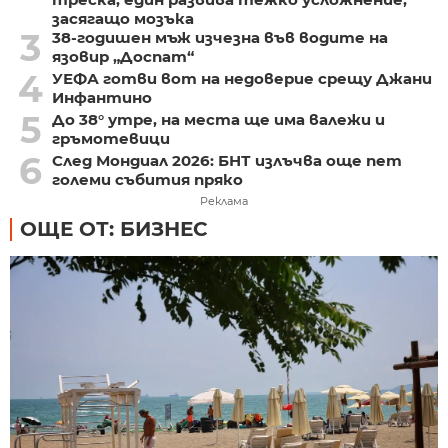
засягащо мозъка
3
38-годишен мъж изчезна във водите на
язовир „Доспат“
4
УЕФА готви вот на недоверие срещу Джани
Инфантино
5
До 38° утре, на места ще има валежи и
гръмотевици
6
След Мондиал 2026: БНТ излъчва още пет
големи събития пряко
Реклама
ОЩЕ ОТ: БИЗНЕС