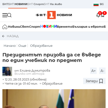
БНТ
БНТ
НОВИНИ
БНТ
Спорт
БНТ
На живо
BG
6
0
Новини
Свят
Спорт
Времето
България и еврото
Би
НАЗАД
Начало
Още
Образование
Президентът призова да се въведе
по един учебник по предмет
Елиана Димитрова
A+
A-
от
Всичко от автора
12:20, 28.03.2023 (обновена)
Запази
Чете се за: 01:40 мин.
Образование