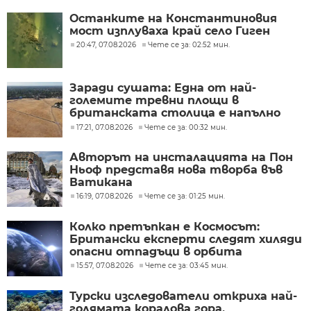
Останките на Константиновия
мост изплуваха край село Гиген
20:47, 07.08.2026
Чете се за: 02:52 мин.
Заради сушата: Една от най-
големите тревни площи в
британската столица е напълно
изгоряла
17:21, 07.08.2026
Чете се за: 00:32 мин.
Авторът на инсталацията на Пон
Ньоф представя нова творба във
Ватикана
16:19, 07.08.2026
Чете се за: 01:25 мин.
Колко претъпкан е Космосът:
Британски експерти следят хиляди
опасни отпадъци в орбита
15:57, 07.08.2026
Чете се за: 03:45 мин.
Турски изследователи откриха най-
голямата коралова гора,