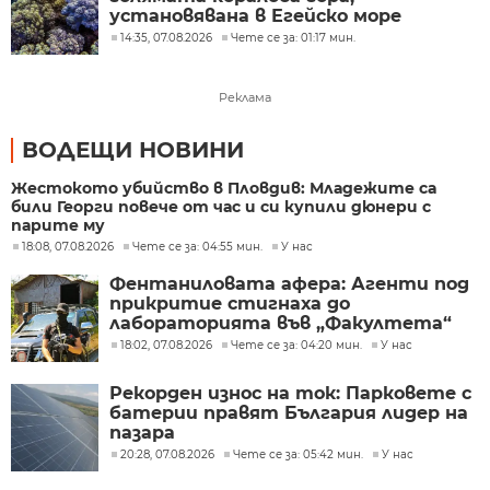
установявана в Егейско море
14:35, 07.08.2026
Чете се за: 01:17 мин.
Реклама
ВОДЕЩИ НОВИНИ
Жестокото убийство в Пловдив: Младежите са
били Георги повече от час и си купили дюнери с
парите му
18:08, 07.08.2026
Чете се за: 04:55 мин.
У нас
Фентаниловата афера: Агенти под
прикритие стигнаха до
лабораторията във „Факултета“
18:02, 07.08.2026
Чете се за: 04:20 мин.
У нас
Рекорден износ на ток: Парковете с
батерии правят България лидер на
пазара
20:28, 07.08.2026
Чете се за: 05:42 мин.
У нас