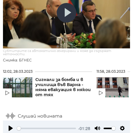
Субтитрите са автоматично генерирани и може да съдържат
неточности.
Снимка: БГНЕС
12:02, 28.03.2023
11:58, 28.03.2023
Сигнали за бомба и в
училища във Варна -
няма евакуация в някои
от тях
Слушай новината
-01:28