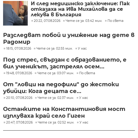
И след медицинско заключение: Пак
отказаха на Ива Михайлова да се
лекува в България
20:22, 07.08.2026
Чете се за: 03:42 мин.
По света
Разследват побой и унижение над дете в
Радомир
18:15, 07.08.2026
Чете се за: 02:55 мин.
У нас
Под стрес, свързан с образованието, е
бил ученикът, застрелял осем...
19:48, 07.08.2026
Чете се за: 03:07 мин.
По света
От "ловци на педофили" до жестоки
убийци: Кога децата се...
20:10, 07.08.2026
Чете се за: 02:37 мин.
У нас
Останките на Константиновия мост
изплуваха край село Гиген
20:47, 07.08.2026
Чете се за: 02:52 мин.
У нас