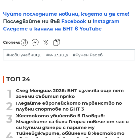
Чуйте последните новини, където и да сте!
Последвайте ни във
Facebook
и
Instagram
Следете и канала на БНТ в YouTube
Сподели
#нови учебници
#училища
#Румен Радев
ТОП 24
1
След Мондиал 2026: БНТ излъчва още пет
големи събития пряко
2
Гледайте европейското първенство по
плувни спортове по БНТ 3
3
Жестокото убийство в Пловдив:
Младежите са били Георги повече от час и
си купили дюнери с парите му
4
Тийнейджърите, обвинени в жестокото