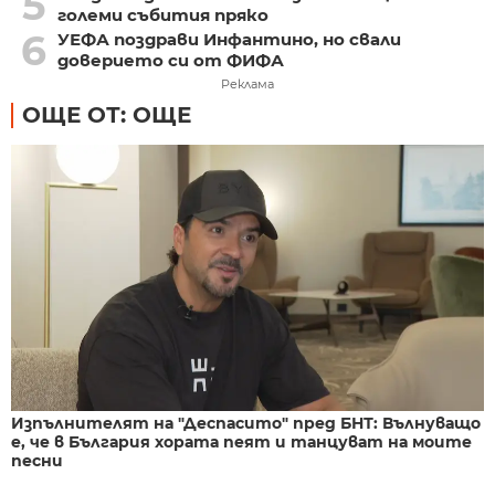
5
големи събития пряко
6
УЕФА поздрави Инфантино, но свали
доверието си от ФИФА
Реклама
ОЩЕ ОТ: ОЩЕ
Изпълнителят на "Деспасито" пред БНТ: Вълнуващо
е, че в България хората пеят и танцуват на моите
песни