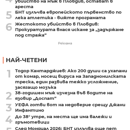
убийство на мъж в Пловдив, остават в
ареста
5
БНТ излъчва европейското първенство по
лека атлетика - вижте програмата
6
Жестокото убийство в Пловдив:
Прокуратурата внася искане за „задържане
под стража“
Реклама
НАЙ-ЧЕТЕНИ
1
Тодор Кантарджиев: Ако 200 души са ухапани
от комар, носещ вируса на Западнонилската
треска, един развива тежко усложнение,
засягащо мозъка
2
38-годишен мъж изчезна във водите на
язовир „Доспат“
3
УЕФА готви вот на недоверие срещу Джани
Инфантино
4
До 38° утре, на места ще има валежи и
гръмотевици
След Мондиал 2026: БНТ излъчва още пет