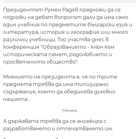
Play
Mute
Setti
Президентът Румен Радев предложи да се
подложи на дебат въпросът дали да има само
един учебник по предметите български език и
литература, история и география или много
различни учебници. Той участва днес в
конференция "Образованието - ключ към
историческата памет, родолюбието и
просветеното общество".
Мнението на президента е, че по трите
предмета трябва да има типизирано
съдържание, което да обединява духовно
нацията.
Реклама
А държавата трябва да се ангажира с
разработването и отпечатването им.