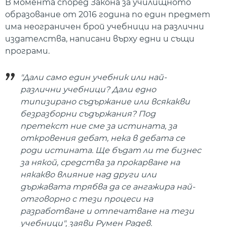
В момента според Закона за училищното
образование от 2016 година по един предмет
има неограничен брой учебници на различни
издателства, написани върху едни и същи
програми.
"Дали само един учебник или най-
различни учебници? Дали едно
типизирано съдържание или всякакви
безразборни съдържания? Под
претекст ние сме за истината, за
откровения дебат, нека в дебата се
роди истината. Ще бъдат ли те бизнес
за някой, средства за прокарване на
някакво влияние над други или
държавата трябва да се ангажира най-
отговорно с тези процеси на
разработване и отпечатване на тези
учебници", заяви Румен Радев.