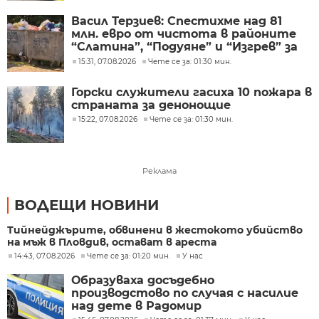
Васил Терзиев: Спестихме над 81
млн. евро от чистота в районите
“Слатина”, “Подуяне” и “Изгрев” за
следващите 5 години
15:31, 07.08.2026
Чете се за: 01:30 мин.
Горски служители гасиха 10 пожара в
страната за денонощие
15:22, 07.08.2026
Чете се за: 01:30 мин.
Реклама
ВОДЕЩИ НОВИНИ
Тийнейджърите, обвинени в жестокото убийство
на мъж в Пловдив, остават в ареста
14:43, 07.08.2026
Чете се за: 01:20 мин.
У нас
Образуваха досъдебно
производстово по случая с насилие
над дете в Радомир