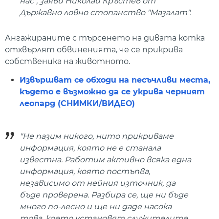
нас", заяви Николай Кръстев от
Държавно ловно стопанство "Мазалат".
Ангажираните с търсенето на дивата котка
отхвърлят обвиненията, че се прикрива
собственика на животното.
Извършват се обходи на песъчливи места,
където е възможно да се укрива черният
леопард (СНИМКИ/ВИДЕО)
"Не пазим никого, нито прикриваме
информация, която не е станала
известна. Работим активно всяка една
информация, която постъпва,
независимо от нейния източник, да
бъде проверена. Разбира се, ще ни бъде
много по-лесно и ще ни даде насока
това, което установят служителите