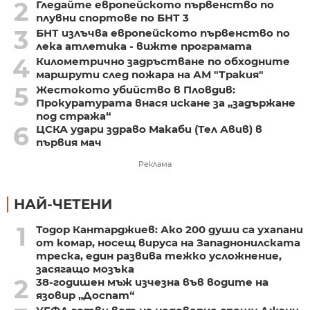
2
Гледайте европейското първенство по
плувни спортове по БНТ 3
3
БНТ излъчва европейското първенство по
лека атлетика - вижте програмата
4
Километрично задръстване по обходните
маршрути след пожара на АМ "Тракия"
5
Жестокото убийство в Пловдив:
Прокуратурата внася искане за „задържане
под стража“
6
ЦСКА удари здраво Макаби (Тел Авив) в
първия мач
Реклама
НАЙ-ЧЕТЕНИ
1
Тодор Кантарджиев: Ако 200 души са ухапани
от комар, носещ вируса на Западнонилската
треска, един развива тежко усложнение,
засягащо мозъка
2
38-годишен мъж изчезна във водите на
язовир „Доспат“