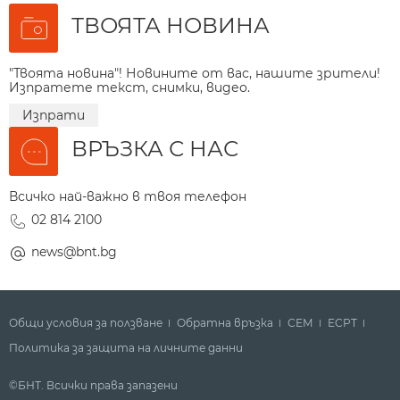
ТВОЯТА НОВИНА
"Твоята новина"! Новините от вас, нашите зрители!
Изпратете текст, снимки, видео.
Изпрати
ВРЪЗКА С НАС
Всичко най-важно в твоя телефон
02 814 2100
news@bnt.bg
Общи условия за ползване
Обратна връзка
СЕМ
ECPT
Политика за защита на личните данни
©БНТ. Всички права запазени