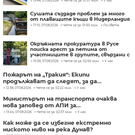
15:46, 07.08.2026
Чете се за: 01:37 мин.
У нас
Сушата създаде проблем за много
от плаващите къщи в Нидерландия
17:10, 07.08.2026
Чете се за: 01:50 мин.
По света
Окръжната прокуратура в Русе
поиска арест за петима от
участниците в групите, свързани с
разбитата лаборатория за
10:59, 07.08.2026
Чете се за: 02:50 мин.
У нас
фентанил
Пожарът на „Тракия“: Екипи
продължават да следят, за да...
12:38, 07.08.2026
Чете се за: 02:22 мин.
У нас
Министърът на транспорта очаква
нова заповед от АПИ за...
13:44, 07.08.2026
Чете се за: 02:37 мин.
У нас
Как може да се избегне екстремно
ниското ниво на река Дунав?