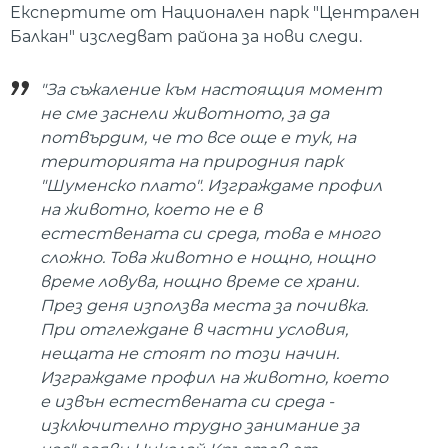
Експертите от Национален парк "Централен
Балкан" изследват района за нови следи.
"За съжаление към настоящия момент
не сме заснели животното, за да
потвърдим, че то все още е тук, на
територията на природния парк
"Шуменско плато". Изграждаме профил
на животно, което не е в
естествената си среда, това е много
сложно. Това животно е нощно, нощно
време ловува, нощно време се храни.
През деня използва места за почивка.
При отглеждане в частни условия,
нещата не стоят по този начин.
Изграждаме профил на животно, което
е извън естествената си среда -
изключително трудно занимание за