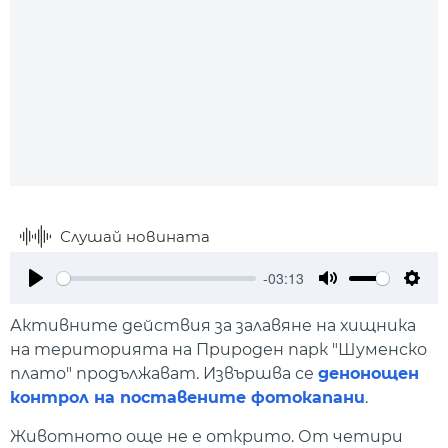
Слушай новината
-03:13
Play
Mute
Setti
Активните действия за залавяне на хищника
на територията на Природен парк "Шуменско
плато" продължават. Извършва се
денонощен
контрол на поставените фотокапани
.
Животното още не е открито. От четири