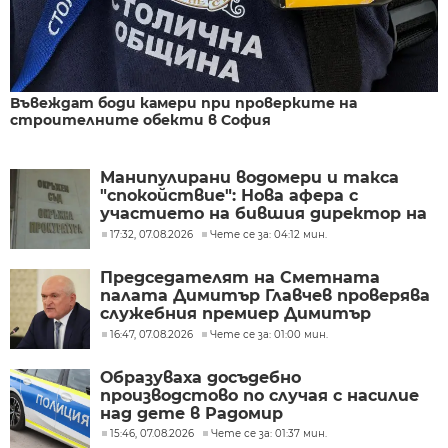
Въвеждат боди камери при проверките на
строителните обекти в София
Манипулирани водомери и такса
"спокойствие": Нова афера с
участието на бившия директор на
"ВиК - Бургас"
17:32, 07.08.2026
Чете се за: 04:12 мин.
Председателят на Сметната
палата Димитър Главчев проверява
служебния премиер Димитър
Главчев?
16:47, 07.08.2026
Чете се за: 01:00 мин.
Образуваха досъдебно
производстово по случая с насилие
над дете в Радомир
15:46, 07.08.2026
Чете се за: 01:37 мин.