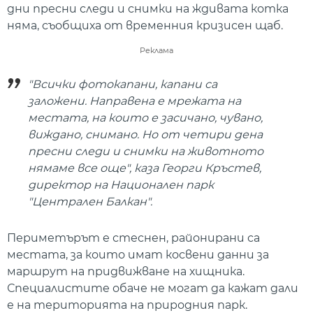
дни пресни следи и снимки на ждивата котка
няма, съобщиха от временния кризисен щаб.
Реклама
"Всички фотокапани, капани са
заложени. Направена е мрежата на
местата, на които е засичано, чувано,
виждано, снимано. Но от четири дена
пресни следи и снимки на животното
нямаме все още", каза Георги Кръстев,
директор на Национален парк
"Централен Балкан".
Периметърът е стеснен, районирани са
местата, за които имат косвени данни за
маршрут на придвижване на хищника.
Специалистите обаче не могат да кажат дали
е на територията на природния парк.