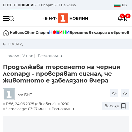
БНТ
БНТ
НОВИНИ
БНТ
Спорт
БНТ
На живо
BG
6
0
Новини
Свят
Спорт
Времето
България и еврото
Би
НАЗАД
Начало
У нас
Регионални
Продължава търсенето на черния
леопард - проверяват сигнал, че
животното е забелязано вчера
A+
A-
БНТ
от
11:56, 24.06.2025 (обновена)
9290
Запази
Чете се за: 03:27 мин.
Регионални