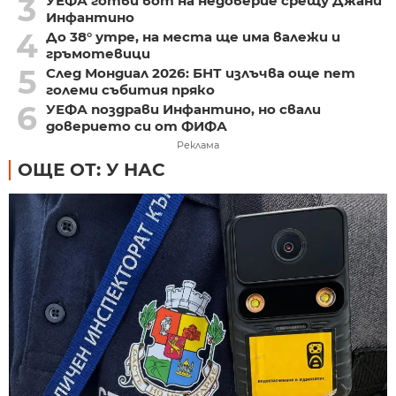
3
УЕФА готви вот на недоверие срещу Джани
Инфантино
4
До 38° утре, на места ще има валежи и
гръмотевици
5
След Мондиал 2026: БНТ излъчва още пет
големи събития пряко
6
УЕФА поздрави Инфантино, но свали
доверието си от ФИФА
Реклама
ОЩЕ ОТ: У НАС