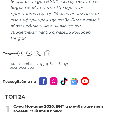
вчерашния ден в 7.00 часа сутринта е
видяла животното. Ще изясним
причината и защо 24 часа по-късно ние
сме информирани за това. Била е сама в
автомобила и не е имало други
свидетели", заяви старши комисар
Гендов.
Сподели
#хищна котка
#издирване в Шумен
#черен леопард
Последвайте ни
ТОП 24
1
След Мондиал 2026: БНТ излъчва още пет
големи събития пряко