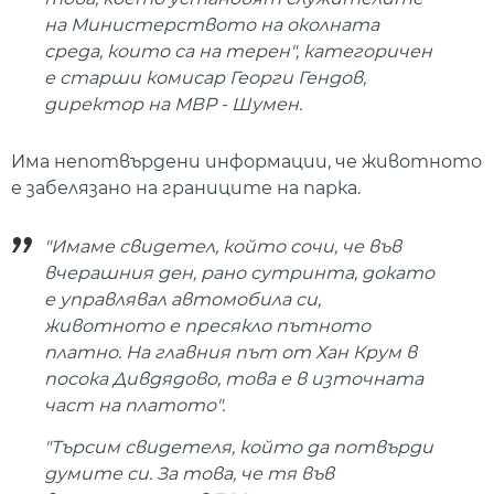
на Министерството на околната
среда, които са на терен", категоричен
е старши комисар Георги Гендов,
директор на МВР - Шумен.
Има непотвърдени информации, че животното
е забелязано на границите на парка.
"Имаме свидетел, който сочи, че във
вчерашния ден, рано сутринта, докато
е управлявал автомобила си,
животното е пресякло пътното
платно. На главния път от Хан Крум в
посока Дивдядово, това е в източната
част на платото".
"Търсим свидетеля, който да потвърди
думите си. За това, че тя във