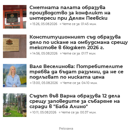
Сметната палата образува
производство за конфликт на
интереси при Делян Пеевски
15:26, 05.08.2026
Чете се за: 01:45 мин.
Конституционният съд образува
дело по искане на омбудсмана срещу
текстове в бюджет 2026 г.
14:56, 05.08.2026
Чете се за: 01:17 мин.
Валя Веселинова: Потребителите
трябва да бъдат разумни, да не се
подлъгват по ниската цена
13:00, 05.08.2026
Чете се за: 04:10 мин.
Съдът във Варна образува 12 дела
срещу заповедите за събаряне на
сгради в "Баба Алино"
10:11, 05.08.2026
Чете се за: 00:37 мин.
Реклама