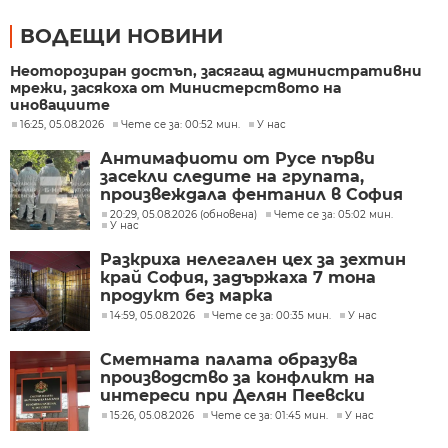
ВОДЕЩИ НОВИНИ
Неоторозиран достъп, засягащ административни
мрежи, засякоха от Министерството на
иновациите
16:25, 05.08.2026
Чете се за: 00:52 мин.
У нас
Антимафиоти от Русе първи
засекли следите на групата,
произвеждала фентанил в София
20:29, 05.08.2026 (обновена)
Чете се за: 05:02 мин.
У нас
Разкриха нелегален цех за зехтин
край София, задържаха 7 тона
продукт без марка
14:59, 05.08.2026
Чете се за: 00:35 мин.
У нас
Сметната палата образува
производство за конфликт на
интереси при Делян Пеевски
15:26, 05.08.2026
Чете се за: 01:45 мин.
У нас