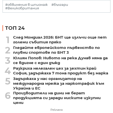
#обвинения в шпионаж
#българи
#Великобритания
ТОП 24
1
След Мондиал 2026: БНТ ще излъчи още пет
големи събития пряко
2
Гледайте европейското първенство по
плувни спортове по БНТ 3
3
Юлиян Попов: Нивото на река Дунав няма да
се вдигне с един дъжд
4
Разкриха нелегален цех за зехтин край
София, задържаха 7 тона продукт без марка
5
Задържаха у нас организатор на
международна мрежа за наркотрафик към
Украйна и ЕС
6
Производители на дини не берат
продукцията си заради ниските изкупни
цени
Реклама