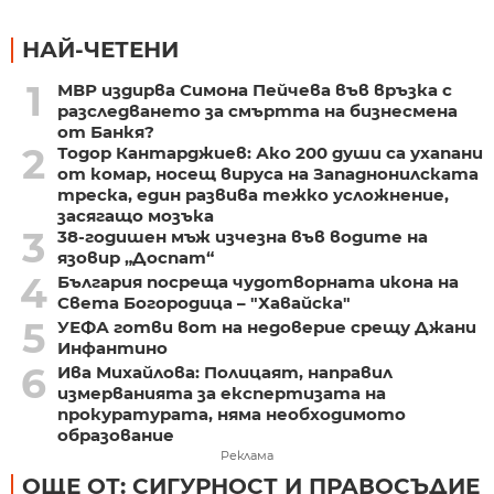
НАЙ-ЧЕТЕНИ
1
МВР издирва Симона Пейчева във връзка с
разследването за смъртта на бизнесмена
от Банкя?
2
Тодор Кантарджиев: Ако 200 души са ухапани
от комар, носещ вируса на Западнонилската
треска, един развива тежко усложнение,
засягащо мозъка
3
38-годишен мъж изчезна във водите на
язовир „Доспат“
4
България посреща чудотворната икона на
Света Богородица – "Хавайска"
5
УЕФА готви вот на недоверие срещу Джани
Инфантино
6
Ива Михайлова: Полицаят, направил
измерванията за експертизата на
прокуратурата, няма необходимото
образование
Реклама
ОЩЕ ОТ: СИГУРНОСТ И ПРАВОСЪДИЕ