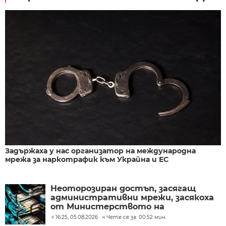
Задържаха у нас организатор на международна
мрежа за наркотрафик към Украйна и ЕС
Неоторозиран достъп, засягащ
административни мрежи, засякоха
от Министерството на
иновациите
16:25, 05.08.2026
Чете се за: 00:52 мин.