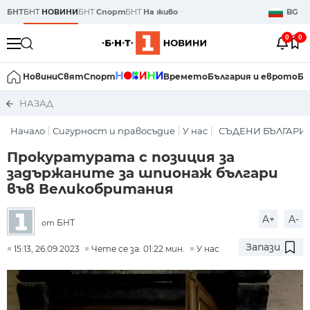
БНТ
БНТ
НОВИНИ
БНТ
Спорт
БНТ
На живо
BG
0
0
Новини
Свят
Спорт
Времето
България и еврото
Би
НАЗАД
Начало
Сигурност и правосъдие
У нас
СЪДЕНИ БЪЛГАРИ
Прокуратурата с позиция за
задържаните за шпионаж българи
във Великобритания
A+
A-
БНТ
от
Запази
15:13, 26.09.2023
Чете се за: 01:22 мин.
У нас