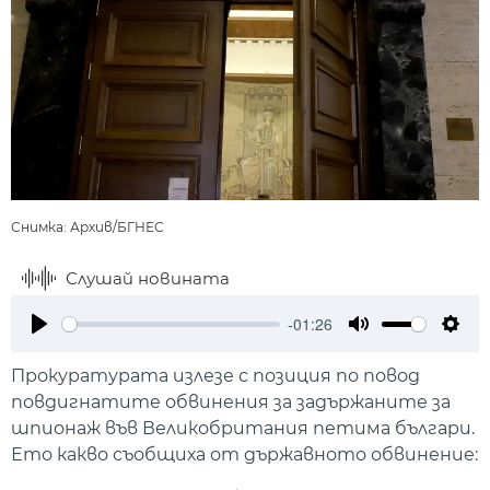
Снимка: Архив/БГНЕС
Слушай новината
-01:26
Play
Mute
Setti
Прокуратурата излезе с позиция по повод
повдигнатите обвинения за задържаните за
шпионаж във Великобритания петима българи.
Ето какво съобщиха от държавното обвинение: