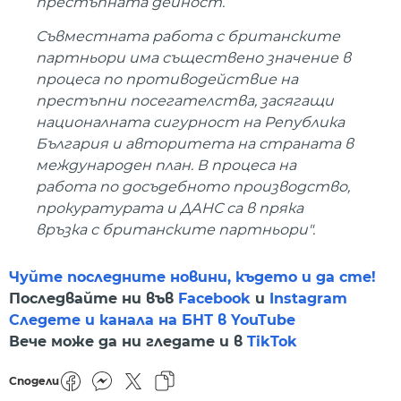
престъпната дейност.
Съвместната работа с британските
партньори има съществено значение в
процеса по противодействие на
престъпни посегателства, засягащи
националната сигурност на Република
България и авторитета на страната в
международен план. В процеса на
работа по досъдебното производство,
прокуратурата и ДАНС са в пряка
връзка с британските партньори".
Чуйте последните новини, където и да сте!
Последвайте ни във
Facebook
и
Instagram
Следете и канала на БНТ в YouTube
Вече може да ни гледате и в
TikTok
Сподели