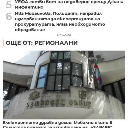
5
УЕФА готви вот на недоверие срещу Джани
Инфантино
6
Ива Михайлова: Полицаят, направил
измерванията за експертизата на
прокуратурата, няма необходимото
образование
Реклама
ОЩЕ ОТ: РЕГИОНАЛНИ
Електронното здравно досие: Мобилни екипи в
Силистра помагат за активиране на „еЗДРАВЕ“