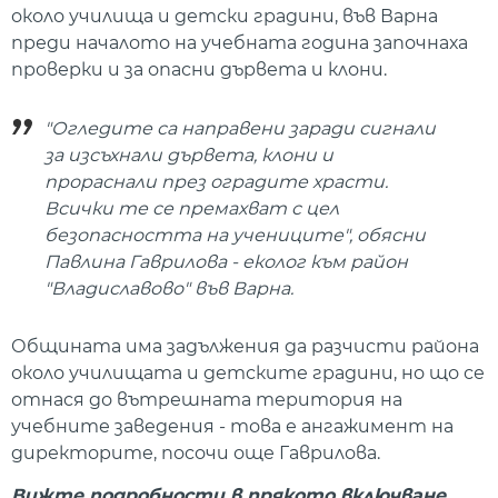
около училища и детски градини, във Варна
преди началото на учебната година започнаха
проверки и за опасни дървета и клони.
"Огледите са направени заради сигнали
за изсъхнали дървета, клони и
прораснали през оградите храсти.
Всички те се премахват с цел
безопасността на учениците", обясни
Павлина Гаврилова - еколог към район
"Владиславово" във Варна.
Общината има задължения да разчисти района
около училищата и детските градини, но що се
отнася до вътрешната територия на
учебните заведения - това е ангажимент на
директорите, посочи още Гаврилова.
Вижте подробности в прякото включване