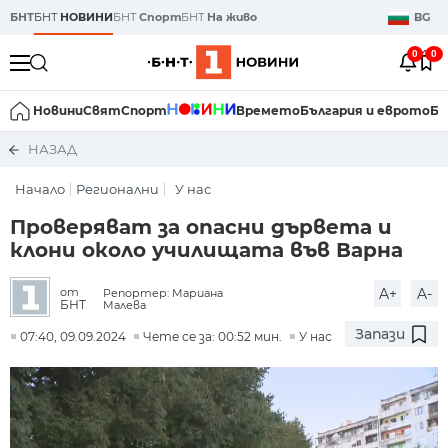
БНТ
БНТ
НОВИНИ
БНТ
Спорт
БНТ
На живо
BG
0
0
Новини
Свят
Спорт
Времето
България и еврото
Би
НАЗАД
Начало
Регионални
У нас
Проверяват за опасни дървета и
клони около училищата във Варна
A+
A-
от
Репортер: Мариана
БНТ
Малева
Запази
07:40, 09.09.2024
Чете се за: 00:52 мин.
У нас