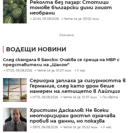
Реколта без пазар: Стотици
тонове български дини гният
необрани
20:45, 05.08.2026
Чете се за: 03:00 мин.
Реклама
ВОДЕЩИ НОВИНИ
След скандала в Банско: Очаква се среща на МВР с
представители на „Шалом“
07:05, 06.08.2026
Чете се за: 01:07 мин.
У нас
Сериозна заплаха за сигурността в
Германия, след като дрон беше
намерен на летището в Лайпциг
07:15, 06.08.2026
Чете се за: 01:37 мин.
По света
Християн Даскалов: Не всеки
неоторизиран достъп означава
пробив на данни, но показва
сериозни пропуски в
08:15, 06.08.2026
Чете се за: 05:52 мин.
У нас
киберсигурността