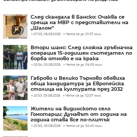
След скандала в Банско: Очаква се
среща на МВР с представители на
„Шалом“
07:05, 06.08.2026
Чете се за: 01:07 мин.
Втори шанс: След сложна гръбначна
операция 15-годишен състезател по
борба отново е на крака
20:54, 05.08.2026
Чете се за: 04:05 мин.
Габрово и Велико Търново обявиха
обща кандидатура за Европейска
столица на културата през 2032
година
20:53, 05.08.2026
Чете се за: 02:57 мин.
Жители на видинското село
Гомотарци: Дунавът от година на
година става все по-плитък
20:50, 05.08.2026
Чете се за: 02:40 мин.