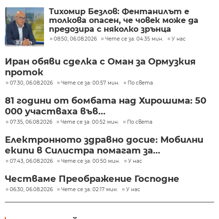
Тихомир Безлов: Фентанилът е
толкова опасен, че човек може да
предозира с няколко зрънца
08:50, 06.08.2026
Чете се за: 04:35 мин.
У нас
Иран обяви сделка с Оман за Ормузкия
проток
07:30, 06.08.2026
Чете се за: 00:57 мин.
По света
81 години от бомбата над Хирошима: 50
000 участваха във...
07:35, 06.08.2026
Чете се за: 00:52 мин.
По света
Електронното здравно досие: Мобилни
екипи в Силистра помагат за...
07:43, 06.08.2026
Чете се за: 00:50 мин.
У нас
Честваме Преображение Господне
06:30, 06.08.2026
Чете се за: 02:17 мин.
У нас