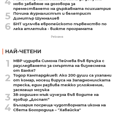
4
ново забавяне на договора за
преместването на държавната психиатрия
5
Почина журналистът и белетрист
Димитър Шумналиев
6
БНТ излъчва европейското първенство по
лека атлетика - вижте програмата
Реклама
НАЙ-ЧЕТЕНИ
1
МВР издирва Симона Пейчева във връзка с
разследването за смъртта на бизнесмена
от Банкя?
2
Тодор Кантарджиев: Ако 200 души са ухапани
от комар, носещ вируса на Западнонилската
треска, един развива тежко усложнение,
засягащо мозъка
3
38-годишен мъж изчезна във водите на
язовир „Доспат“
4
България посреща чудотворната икона на
Света Богородица – "Хавайска"