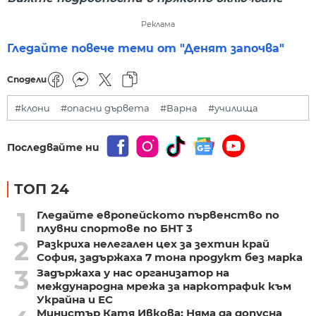
Реклама
Гледайте повече теми от "Денят започва"
Сподели
#клони
#опасни дървета
#Варна
#училища
Последвайте ни
ТОП 24
1
Гледайте европейското първенство по
плувни спортове по БНТ 3
2
Разкриха нелегален цех за зехтин край
София, задържаха 7 тона продукт без марка
3
Задържаха у нас организатор на
международна мрежа за наркотрафик към
Украйна и ЕС
Министър Катя Ивкова: Няма да допусна