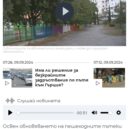
Субтитрите са автоматично генерирани и може да съдържат
неточности.
07:28, 09.09.2024
07:12, 09.09.2024
Има ли решение за
безкрайните
задръствания по пътя
към Гърция?
Слушай новината
-00:51
Play
Mute
Setti
Освен обновяването на пешеходните пътеки