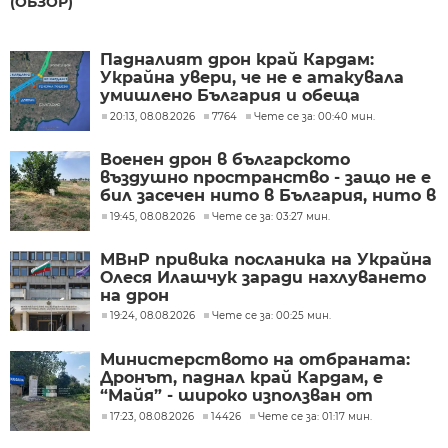
(ОБЗОР)
Падналият дрон край Кардам:
Украйна увери, че не е атакувала
умишлено България и обеща
разследване
20:13, 08.08.2026
7764
Чете се за: 00:40 мин.
Военен дрон в българското
въздушно пространство - защо не е
бил засечен нито в България, нито в
Румъния?
19:45, 08.08.2026
Чете се за: 03:27 мин.
МВнР привика посланика на Украйна
Олеся Илашчук заради нахлуването
на дрон
19:24, 08.08.2026
Чете се за: 00:25 мин.
Министерството на отбраната:
Дронът, паднал край Кардам, е
“Майя” - широко използван от
украинската армия
17:23, 08.08.2026
14426
Чете се за: 01:17 мин.