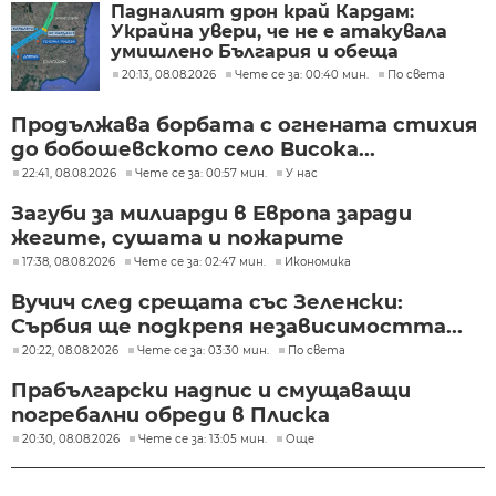
Падналият дрон край Кардам:
Украйна увери, че не е атакувала
умишлено България и обеща
разследване
20:13, 08.08.2026
Чете се за: 00:40 мин.
По света
Продължава борбата с огнената стихия
до бобошевското село Висока...
22:41, 08.08.2026
Чете се за: 00:57 мин.
У нас
Загуби за милиарди в Европа заради
жегите, сушата и пожарите
17:38, 08.08.2026
Чете се за: 02:47 мин.
Икономика
Вучич след срещата със Зеленски:
Сърбия ще подкрепя независимостта...
20:22, 08.08.2026
Чете се за: 03:30 мин.
По света
Прабългарски надпис и смущаващи
погребални обреди в Плиска
20:30, 08.08.2026
Чете се за: 13:05 мин.
Още