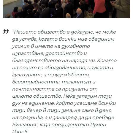
"Нашето общество е доказало, че може
да успява, когато всички ние обединим
усилия в името на духовното
израстване, достойнство и
благоденствието на народа ни. Когато
на почит са образованието, науката и
културата, а трудолюбието,
всеотдайността, талантът и
почтенността са признати от
цялото общество. Нека запазим този
дух на единение, който усещаме всички
тази вечер в тази зала, не само в деня
на празника, а и занапред, за да пребъде
България", каза президентът Румен
Радев.