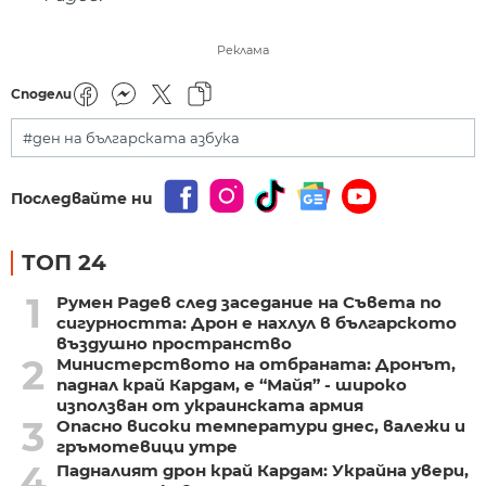
Реклама
Сподели
#ден на българската азбука
Последвайте ни
ТОП 24
1
Румен Радев след заседание на Съвета по
сигурността: Дрон е нахлул в българското
въздушно пространство
2
Министерството на отбраната: Дронът,
паднал край Кардам, е “Майя” - широко
използван от украинската армия
3
Опасно високи температури днес, валежи и
гръмотевици утре
4
Падналият дрон край Кардам: Украйна увери,