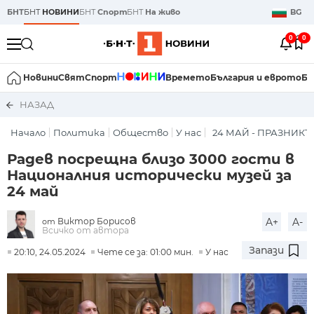
БНТ
БНТ
НОВИНИ
БНТ
Спорт
БНТ
На живо
BG
0
0
Новини
Свят
Спорт
Времето
България и еврото
Би
НАЗАД
Начало
Политика
Общество
У нас
24 МАЙ - ПРАЗНИКЪ
Радев посрещна близо 3000 гости в
Националния исторически музей за
24 май
Виктор Борисов
A+
A-
от
Всичко от автора
Запази
20:10, 24.05.2024
Чете се за: 01:00 мин.
У нас