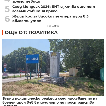
гръмотевици
5
След Мондиал 2026: БНТ излъчва още пет
големи събития пряко
6
Жълт код за високи температури в 5
области утре
Реклама
ОЩЕ ОТ: ПОЛИТИКА
Бурни политически реакции след нахлуването на
военен дрон във въздушното ни пространство