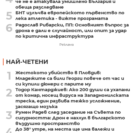
че не е атакувала умишлено България и
обеща разследване
5
БНТ излъчва европейското първенство по
лека атлетика - вижте програмата
6
Радослав Рибарски, ПП: Основният въпрос за
дрона е дали е случайност, или опит за удар
по критична инфраструктура
Реклама
НАЙ-ЧЕТЕНИ
1
Жестокото убийство в Пловдив:
Младежите са били Георги повече от час и
си купили дюнери с парите му
2
Тодор Кантарджиев: Ако 200 души са ухапани
от комар, носещ вируса на Западнонилската
треска, един развива тежко усложнение,
засягащо мозъка
3
Румен Радев след заседание на Съвета по
сигурността: Дрон е нахлул в българското
въздушно пространство
4
До 38° утре, на места ще има валежи и