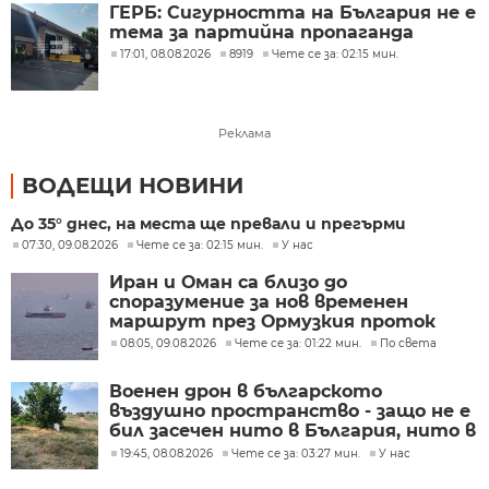
ГЕРБ: Сигурността на България не е
тема за партийна пропаганда
17:01, 08.08.2026
8919
Чете се за: 02:15 мин.
Реклама
ВОДЕЩИ НОВИНИ
До 35° днес, на места ще превали и прегърми
07:30, 09.08.2026
Чете се за: 02:15 мин.
У нас
Иран и Оман са близо до
споразумение за нов временен
маршрут през Ормузкия проток
08:05, 09.08.2026
Чете се за: 01:22 мин.
По света
Военен дрон в българското
въздушно пространство - защо не е
бил засечен нито в България, нито в
Румъния?
19:45, 08.08.2026
Чете се за: 03:27 мин.
У нас