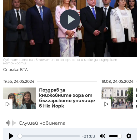
Субтитрите са автоматично генерирани и може да съдържат
неточности.
Снимка: БТА
19:55, 24.05.2024
19:08, 24.05.2024
Поздрав за
Г
книжовните хора от
п
българското училище
н
в Ню Йорк
п
Слушай новината
-01:03