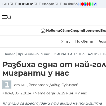
БНТ
БНТ
НОВИНИ
БНТ
Спорт
БНТ
На живо
Новини
Свят
Спорт
Времето
Бъ
У нас
По света
Реги
Начало
Криминално
У нас
МИГРАНТИТЕ: НЕЛЕГАЛНИЯТ Т
Разбиха една от най-го
мигранти у нас
от
, Репортер: Давид Сукнаров
БНТ
16:49, 03.12.2024
Чете се за: 02:25 мин.
У нас
10 души са арестувани при акции на полицията