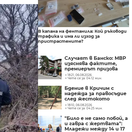
В капана на фентанила: Кой ръководи
трафика и има ли изход за
пристрастените?
Случаят в Банско: МВР
изяснява фактите,
премиерът призова
чужденците да
18:21, 06.08.2026
Чете се за: 04:12 мин.
спазват законите
Бдение в Кричим с
надежда за правосъдие
след жестокото
убийство на млад мъж
18:10, 06.08.2026
Чете се за: 04:25 мин.
в Пловдив от
тийнейджъри
"Било е не само побой, а
и гавра с жертвата":
Младежи между 14 и 17