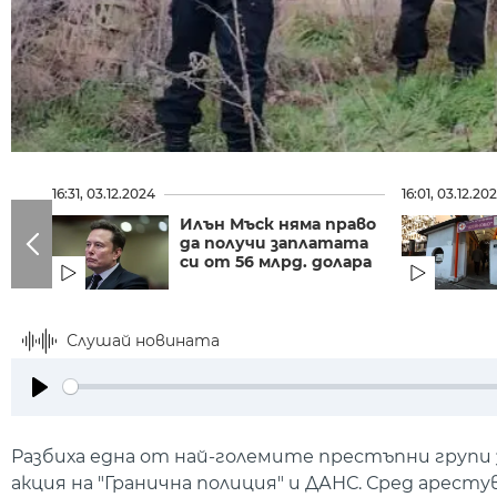
16:31, 03.12.2024
16:01, 03.12.20
Илън Мъск няма право
да получи заплатата
си от 56 млрд. долара
Слушай новината
Play
Разбиха една от най-големите престъпни групи 
акция на "Гранична полиция" и ДАНС. Сред аресту