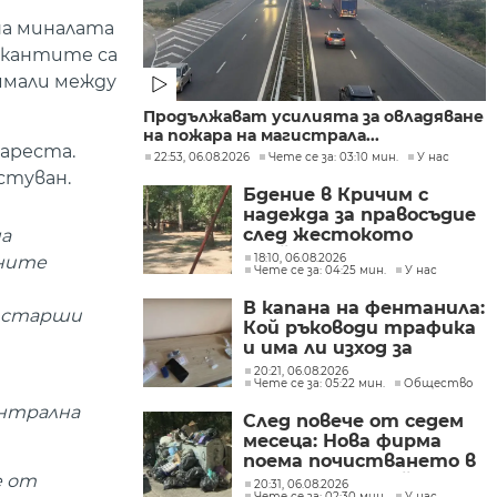
на миналата
икантите са
зимали между
Продължават усилията за овладяване
на пожара на магистрала...
 ареста.
22:53, 06.08.2026
Чете се за: 03:10 мин.
У нас
естуван.
Бдение в Кричим с
надежда за правосъдие
след жестокото
на
убийство на млад мъж
18:10, 06.08.2026
чните
Чете се за: 04:25 мин.
У нас
в Пловдив от
тийнейджъри
В капана на фентанила:
а старши
Кой ръководи трафика
и има ли изход за
пристрастените?
20:21, 06.08.2026
Чете се за: 05:22 мин.
Общество
ентрална
След повече от седем
месеца: Нова фирма
поема почистването в
е от
столичните райони
20:31, 06.08.2026
Чете се за: 02:30 мин.
У нас