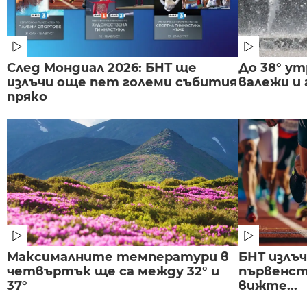
След Мондиал 2026: БНТ ще
До 38° ут
излъчи още пет големи събития
валежи и
пряко
Максималните температури в
БНТ излъ
четвъртък ще са между 32° и
първенст
37°
вижте...