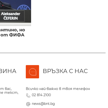
нтино, но
и от ФИФА
ВИНА
ВРЪЗКА С НАС
т вас,
Всичко най-важно в твоя телефон
те текст,
02 814 2100
news@bnt.bg