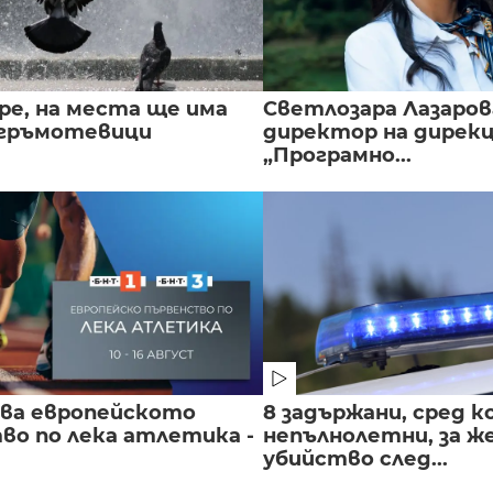
ре, на места ще има
Светлозара Лазаров
 гръмотевици
директор на дирек
„Програмно...
чва европейското
8 задържани, сред к
во по лека атлетика -
непълнолетни, за 
убийство след...