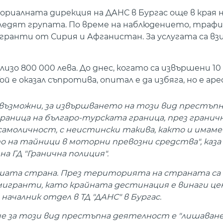
ориалната дирекция на ДАНС в Бургас още в края 
ледят групата. По време на наблюдението, траф
игранти от Сирия и Афганистан. За услугата са в
изо 800 000 лева. До днес, когато са извършени 10
й е оказал съпротива, опитал е да избяга, но е ар
са възможни, за извършването на този вид престъп
 граница на българо-турската граница, през грани
амоличност, с неистински такива, както и имаме
 на тайници в моторни превозни средства", каз
а ГД "Гранична полиция".
шата страна. През територията на страната са
мигранти, като крайната дестинация е винаги ц
 началник отдел в ТД "ДАНС" в Бургас.
е за този вид престъпна деятелност е "лишаван