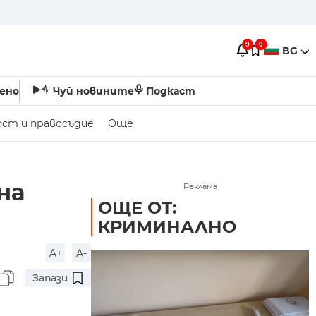
9
0
BG
ено
Чуй новините
Подкаст
ост и правосъдие
Още
на
Реклама
ОЩЕ ОТ:
КРИМИНАЛНО
A+
A-
Запази