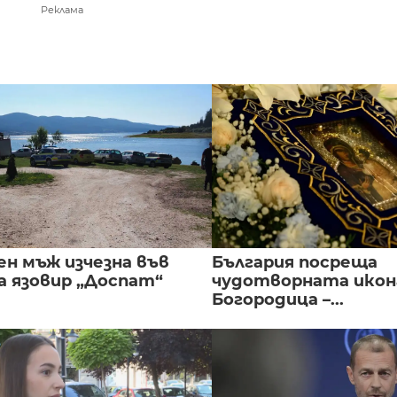
Реклама
ен мъж изчезна във
България посреща
а язовир „Доспат“
чудотворната икон
Богородица –...