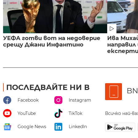
УЕФА готви вот на недоверие
Ива Миха
срещу Джани Инфантино
направил
експертиз
ПОСЛЕДВАЙТЕ НИ В
BN
Facebook
Instagram
Всичко най-в
YouTube
TikTok
Google News
LinkedIn