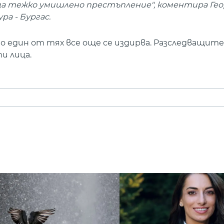
 за тежко умишлено престъпление", коментира Ге
а - Бургас.
то един от тях все още се издирва. Разследващит
и лица.