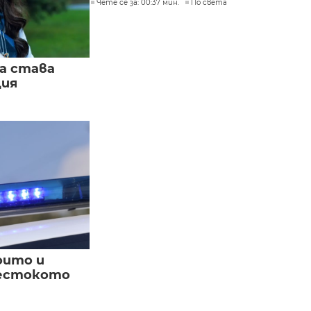
Чете се за: 00:37 мин.
По света
а става
ция
оито и
жестокото