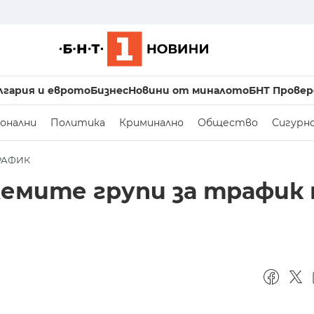
лгария и еврото
Бизнес
Новини от миналото
БНТ Провер
онални
Политика
Криминално
Общество
Сигурн
РАФИК
лемите групи за трафик 