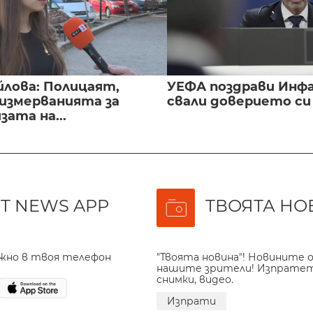
йлова: Полицаят,
УЕФА поздрави Инфа
 измерванията за
свали доверието с
ата на...
T NEWS APP
ТВОЯТА НО
ажно в твоя телефон
"Твоята новина"! Новините о
нашите зрители! Изпрате
снимки, видео.
Изпрати