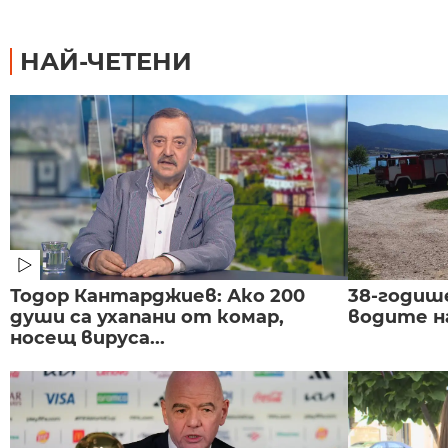
НАЙ-ЧЕТЕНИ
Тодор Кантарджиев: Ако 200
38-годиш
души са ухапани от комар,
водите н
носещ вируса...