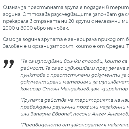
Сигнал за престъпната група е подаден в терит
година. Оттогава разследващите започват да с
прекарала в страната ни 20 групи с нелегални м
2000 и 8000 евро на човек.
Само за година групата е генерирала приход от бл
Заловен е и организаторът, който е от Средец. То
"Те са използвали всички способи, които 
дейност. Те са го извършвали през зелена
пунктове с преотстъпени документи за с
документирани материали за изпилването
комисар Стоян Мандажиев, зам.-директор н
"Групата действа на територията на на
превеждани различни профили незаконни 
или Западна Европа", посочи Ангел Ангелов,
"Предвиденото от законодателя наказани