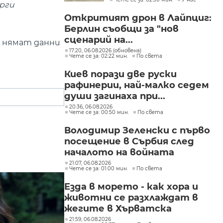
"Слатина", "Подуяне" и
орги
"Изгрев"
Откритият дрон в Лайпциг:
Берлин съобщи за "нов
сценарий на...
е нямат данни
17:20, 06.08.2026 (обновена)
Чете се за: 02:22 мин.
По света
Киев порази две руски
рафинерии, най-малко седем
души загинаха при...
20:36, 06.08.2026
Чете се за: 00:50 мин.
По света
Володимир Зеленски с първо
посещение в Сърбия след
началото на войната
21:07, 06.08.2026
Чете се за: 01:00 мин.
По света
Езда в морето - как хора и
животни се разхлаждат в
жегите в Хърватска
21:59, 06.08.2026