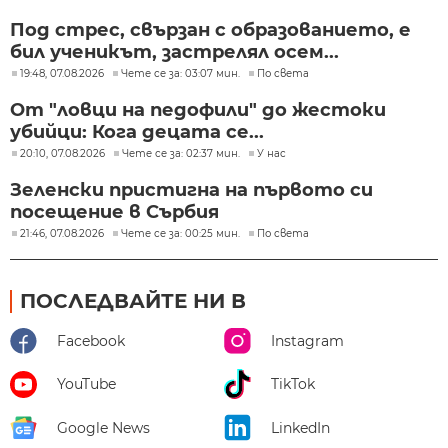
Под стрес, свързан с образованието, е
бил ученикът, застрелял осем...
19:48, 07.08.2026
Чете се за: 03:07 мин.
По света
От "ловци на педофили" до жестоки
убийци: Кога децата се...
20:10, 07.08.2026
Чете се за: 02:37 мин.
У нас
Зеленски пристигна на първото си
посещение в Сърбия
21:46, 07.08.2026
Чете се за: 00:25 мин.
По света
ПОСЛЕДВАЙТЕ НИ В
Facebook
Instagram
YouTube
TikTok
Google News
LinkedIn