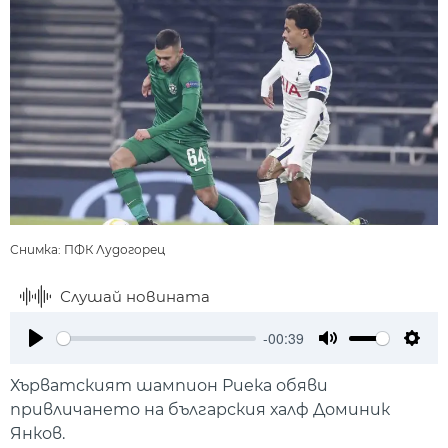
Снимка: ПФК Лудогорец
Слушай новината
-00:39
Play
Mute
Setti
Хърватският шампион Риека обяви
привличането на българския халф Доминик
Янков.