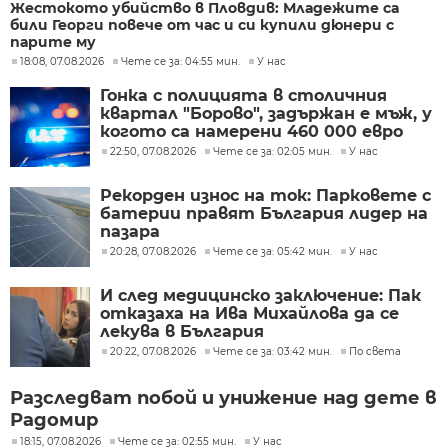
Жестокото убийство в Пловдив: Младежите са
били Георги повече от час и си купили дюнери с
парите му
18:08, 07.08.2026
Чете се за: 04:55 мин.
У нас
Гонка с полицията в столичния
квартал "Борово", задържан е мъж, у
когото са намерени 460 000 евро
22:50, 07.08.2026
Чете се за: 02:05 мин.
У нас
Рекорден износ на ток: Парковете с
батерии правят България лидер на
пазара
20:28, 07.08.2026
Чете се за: 05:42 мин.
У нас
И след медицинско заключение: Пак
отказаха на Ива Михайлова да се
лекува в България
20:22, 07.08.2026
Чете се за: 03:42 мин.
По света
Разследват побой и унижение над дете в
Радомир
18:15, 07.08.2026
Чете се за: 02:55 мин.
У нас