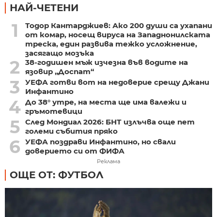
НАЙ-ЧЕТЕНИ
1
Тодор Кантарджиев: Ако 200 души са ухапани
от комар, носещ вируса на Западнонилската
треска, един развива тежко усложнение,
засягащо мозъка
2
38-годишен мъж изчезна във водите на
язовир „Доспат“
3
УЕФА готви вот на недоверие срещу Джани
Инфантино
4
До 38° утре, на места ще има валежи и
гръмотевици
5
След Мондиал 2026: БНТ излъчва още пет
големи събития пряко
6
УЕФА поздрави Инфантино, но свали
доверието си от ФИФА
Реклама
ОЩЕ ОТ: ФУТБОЛ