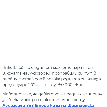
Янков, който е един от малкото играчи от
школата на Лудогорец, проправили си път в
първия състав пое в посока родната си Канада
през януари 2024-а срещу 750 000 евро.
Любопитно е, че дебютът на родния национал
за Риека може да се окаже точно срещу
Лудогорец във втори кръг на Шампионска