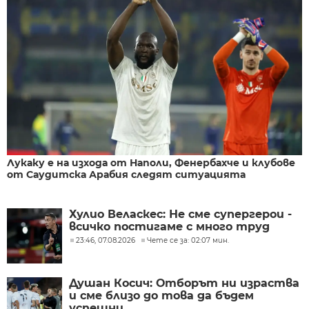
Лукаку е на изхода от Наполи, Фенербахче и клубове
от Саудитска Арабия следят ситуацията
Хулио Веласкес: Не сме супергерои -
всичко постигаме с много труд
23:46, 07.08.2026
Чете се за: 02:07 мин.
Душан Косич: Отборът ни израства
и сме близо до това да бъдем
успешни