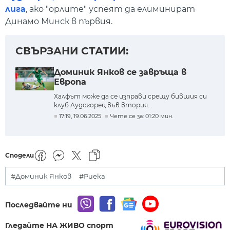
лига
, ако "орлите" успеят да елиминират
Динамо Минск в първия.
СВЪРЗАНИ СТАТИИ:
Доминик Янков се завръща в
Европа
Халфът може да се изправи срещу бившия си
клуб Лудогорец във втория...
17:19, 19.06.2025
Чете се за: 01:20 мин.
Сподели
#Доминик Янков
#Риека
Последвайте ни
Гледайте НА ЖИВО спорт