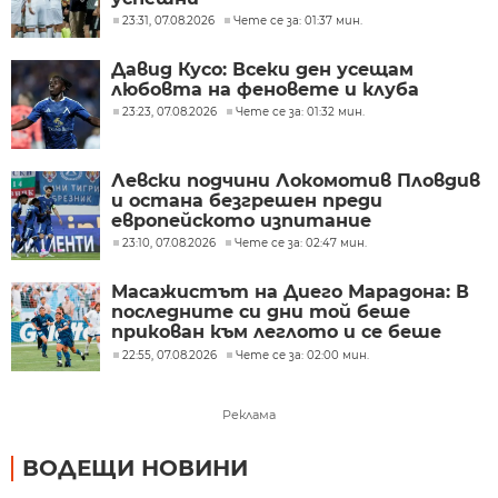
23:31, 07.08.2026
Чете се за: 01:37 мин.
Давид Кусо: Всеки ден усещам
любовта на феновете и клуба
23:23, 07.08.2026
Чете се за: 01:32 мин.
Левски подчини Локомотив Пловдив
и остана безгрешен преди
европейското изпитание
23:10, 07.08.2026
Чете се за: 02:47 мин.
Масажистът на Диего Марадона: В
последните си дни той беше
прикован към леглото и се беше
предал
22:55, 07.08.2026
Чете се за: 02:00 мин.
Реклама
ВОДЕЩИ НОВИНИ