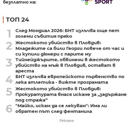
безплатно на:
ТОП 24
1
След Мондиал 2026: БНТ излъчва още пет
големи събития пряко
2
Жестокото убийство в Пловдив:
Младежите са били Георги повече от час и
си купили дюнери с парите му
3
Тийнейджърите, обвинени в жестокото
убийство на мъж в Пловдив, остават в
ареста
4
БНТ излъчва европейското първенство по
лека атлетика - вижте програмата
5
Жестокото убийство в Пловдив:
Прокуратурата внася искане за „задържане
под стража“
6
"Майко, искам да се лекувам": Има ли
обратен път след фентанила
Реклама