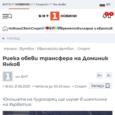
БНТ
БНТ
НОВИНИ
БНТ
Спорт
БНТ
На живо
BG
0
0
Новини
Свят
Спорт
Времето
България и еврото
Би
НАЗАД
Начало
Футбол
Европейски футбол
Спорт
Риека обяви трансфера на Доминик
Янков
A+
A-
БНТ
от
Запази
16:40, 21.06.2025
Чете се за: 00:45 мин.
Спорт
Юношата на Лудогорец ще играе в шампиона
на Хърватия.