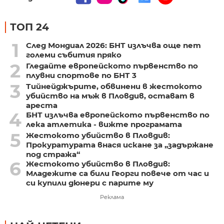
ТОП 24
1
След Мондиал 2026: БНТ излъчва още пет
големи събития пряко
2
Гледайте европейското първенство по
плувни спортове по БНТ 3
3
Тийнейджърите, обвинени в жестокото
убийство на мъж в Пловдив, остават в
ареста
4
БНТ излъчва европейското първенство по
лека атлетика - вижте програмата
5
Жестокото убийство в Пловдив:
Прокуратурата внася искане за „задържане
под стража“
6
Жестокото убийство в Пловдив:
Младежите са били Георги повече от час и
си купили дюнери с парите му
Реклама