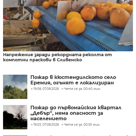
Напрежение заради рекордната реколта от
компотни праскови в Сливенско
Пожар в кюстендилското село
Еремия, огънят е локализиран
19:08, 07.08.2026
Чете се за: 00:40 мин.
Пожар до първомайския квартал
„Дебър“, няма опасност за
населението
19:03, 07.08.2026
Чете се за: 00:55 мин.