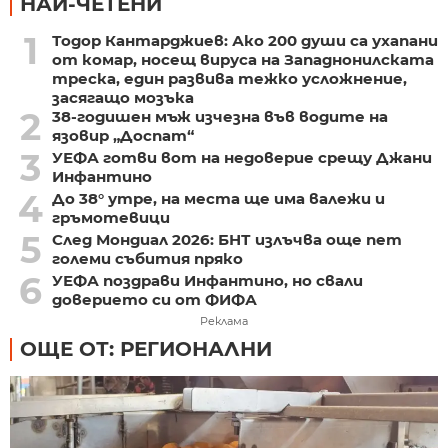
НАЙ-ЧЕТЕНИ
1
Тодор Кантарджиев: Ако 200 души са ухапани
от комар, носещ вируса на Западнонилската
треска, един развива тежко усложнение,
засягащо мозъка
2
38-годишен мъж изчезна във водите на
язовир „Доспат“
3
УЕФА готви вот на недоверие срещу Джани
Инфантино
4
До 38° утре, на места ще има валежи и
гръмотевици
5
След Мондиал 2026: БНТ излъчва още пет
големи събития пряко
6
УЕФА поздрави Инфантино, но свали
доверието си от ФИФА
Реклама
ОЩЕ ОТ: РЕГИОНАЛНИ