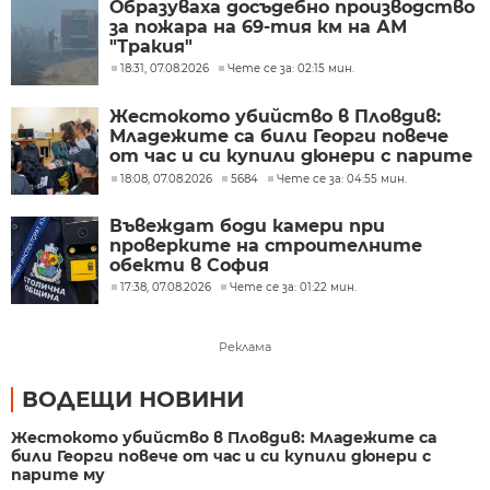
Образуваха досъдебно производство
за пожара на 69-тия км на АМ
"Тракия"
18:31, 07.08.2026
Чете се за: 02:15 мин.
Жестокото убийство в Пловдив:
Младежите са били Георги повече
от час и си купили дюнери с парите
му
18:08, 07.08.2026
5684
Чете се за: 04:55 мин.
Въвеждат боди камери при
проверките на строителните
обекти в София
17:38, 07.08.2026
Чете се за: 01:22 мин.
Реклама
ВОДЕЩИ НОВИНИ
Жестокото убийство в Пловдив: Младежите са
били Георги повече от час и си купили дюнери с
парите му