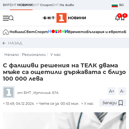
БНТ
БНТ
НОВИНИ
БНТ
Спорт
БНТ
На живо
BG
6
0
Новини
Свят
Спорт
Времето
България и еврото
Би
НАЗАД
Начало
Регионални
У нас
С фалшиви решения на ТЕЛК двама
мъже са ощетили държавата с близо
100 000 лева
A+
A-
БНТ
от
, Източник: БТА
Запази
13:49, 04.12.2024
Чете се за: 00:45 мин.
У нас