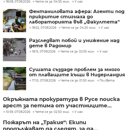
18:08, 07.08.2026
Чете се за: 04:55 мин.
У нас
Фентаниловата афера: Агенти под
прикритие стигнаха до
лабораторията във „Факултета“
18:02, 07.08.2026
Чете се за: 04:20 мин.
У нас
Разследват побой и унижение над
дете в Радомир
18:15, 07.08.2026
Чете се за: 02:55 мин.
У нас
Сушата създаде проблем за много
от плаващите къщи в Нидерландия
17:10, 07.08.2026
Чете се за: 01:50 мин.
По света
Окръжната прокуратура в Русе поиска
арест за петима от участниците...
10:59, 07.08.2026
Чете се за: 02:50 мин.
У нас
Пожарът на „Тракия“: Екипи
продължават да следят, за да...