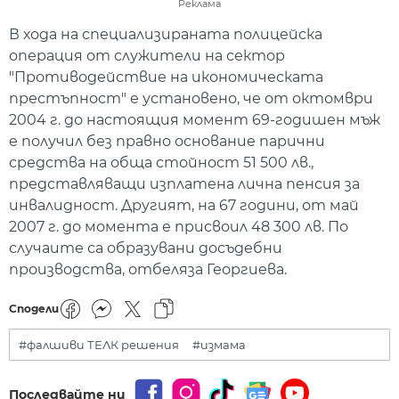
Реклама
В хода на специализираната полицейска
операция от служители на сектор
"Противодействие на икономическата
престъпност" е установено, че от октомври
2004 г. до настоящия момент 69-годишен мъж
е получил без правно основание парични
средства на обща стойност 51 500 лв.,
представляващи изплатена лична пенсия за
инвалидност. Другият, на 67 години, от май
2007 г. до момента е присвоил 48 300 лв. По
случаите са образувани досъдебни
производства, отбеляза Георгиева.
Сподели
#фалшиви ТЕЛК решения
#измама
Последвайте ни