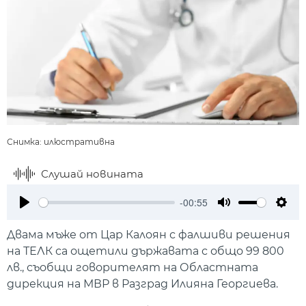
Снимка: илюстративна
Слушай новината
-00:55
Play
Mute
Setti
Двама мъже от Цар Калоян с фалшиви решения
на ТЕЛК са ощетили държавата с общо 99 800
лв., съобщи говорителят на Областната
дирекция на МВР в Разград Илияна Георгиева.