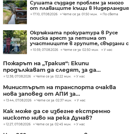
Сушата създаде проблем за много
от плаващите къщи в Нидерландия
17:10, 07.08.2026
Чете се за: 01:50 мин.
По света
Окръжната прокуратура в Русе
поиска арест за петима от
участниците в групите, свързани с
разбитата лаборатория за
10:59, 07.08.2026
Чете се за: 02:50 мин.
У нас
фентанил
Пожарът на „Тракия“: Екипи
продължават да следят, за да...
12:38, 07.08.2026
Чете се за: 02:22 мин.
У нас
Министърът на транспорта очаква
нова заповед от АПИ за...
13:44, 07.08.2026
Чете се за: 02:37 мин.
У нас
Как може да се избегне екстремно
ниското ниво на река Дунав?
12:27, 07.08.2026
Чете се за: 02:45 мин.
У нас