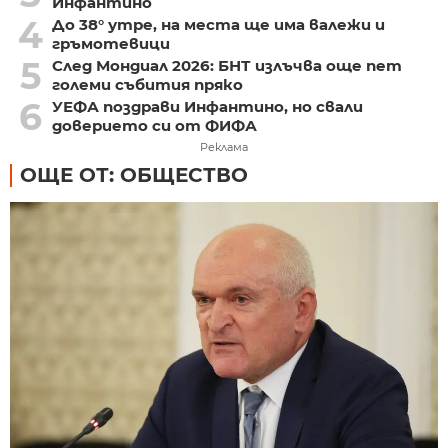
Инфантино
4
До 38° утре, на места ще има валежи и
гръмотевици
5
След Мондиал 2026: БНТ излъчва още пет
големи събития пряко
6
УЕФА поздрави Инфантино, но свали
доверието си от ФИФА
Реклама
ОЩЕ ОТ: ОБЩЕСТВО