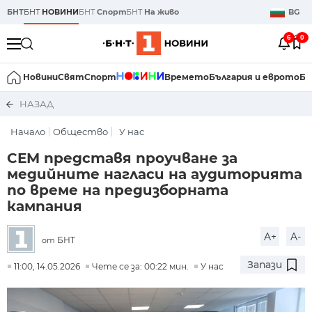
БНТ
БНТ
НОВИНИ
БНТ
Спорт
БНТ
На живо
BG
6
0
Новини
Свят
Спорт
Времето
България и еврото
Би
НАЗАД
Начало
Общество
У нас
СЕМ представя проучване за
медийните нагласи на аудиторията
по време на предизборната
кампания
A+
A-
БНТ
от
Запази
11:00, 14.05.2026
Чете се за: 00:22 мин.
У нас