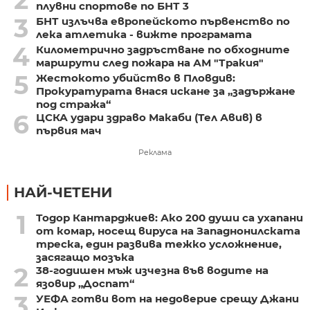
плувни спортове по БНТ 3
3
БНТ излъчва европейското първенство по
лека атлетика - вижте програмата
4
Километрично задръстване по обходните
маршрути след пожара на АМ "Тракия"
5
Жестокото убийство в Пловдив:
Прокуратурата внася искане за „задържане
под стража“
6
ЦСКА удари здраво Макаби (Тел Авив) в
първия мач
Реклама
НАЙ-ЧЕТЕНИ
1
Тодор Кантарджиев: Ако 200 души са ухапани
от комар, носещ вируса на Западнонилската
треска, един развива тежко усложнение,
засягащо мозъка
2
38-годишен мъж изчезна във водите на
язовир „Доспат“
3
УЕФА готви вот на недоверие срещу Джани