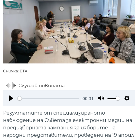
Снимка: БТА
Слушай новината
-00:31
Play
Mute
Setti
Резултатите от специализираното
наблюдение на Съвета за електронни медии на
предизборната кампания за изборите на
народни представители, проведени на 19 април