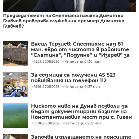
Председателят на Сметната палата Димитър
Главчев проверява служебния премиер Димитър
Главчев?
Васил Терзиев: Спестихме над 81
млн. евро от чистота в районите
“Слатина”, “Подуяне” и “Изгрев” за
следващите 5 години
15:31, 07.08.2026
Чете се за: 01:30 мин.
За седмица са получени 45 523
повиквания на телефон 112
15:16, 07.08.2026
Чете се за: 01:37 мин.
Ниското ниво на Дунав позволи да
бъдат документирани базите на
Константиновия мост при с. Гиген
15:06, 07.08.2026
Чете се за: 02:22 мин.
Започва изплащането на пенсиите