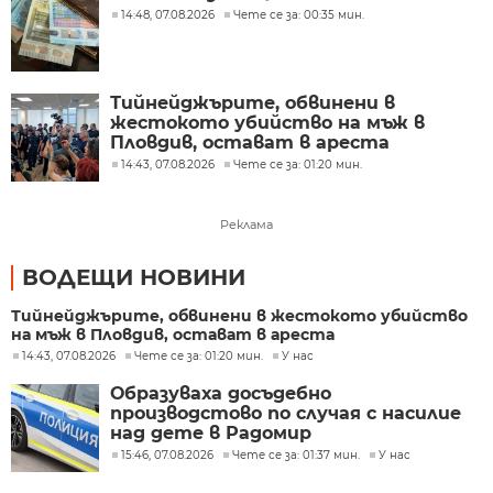
14:48, 07.08.2026
Чете се за: 00:35 мин.
Тийнейджърите, обвинени в
жестокото убийство на мъж в
Пловдив, остават в ареста
14:43, 07.08.2026
Чете се за: 01:20 мин.
Реклама
ВОДЕЩИ НОВИНИ
Тийнейджърите, обвинени в жестокото убийство
на мъж в Пловдив, остават в ареста
14:43, 07.08.2026
Чете се за: 01:20 мин.
У нас
Образуваха досъдебно
производстово по случая с насилие
над дете в Радомир
15:46, 07.08.2026
Чете се за: 01:37 мин.
У нас