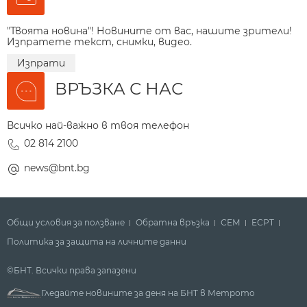
"Твоята новина"! Новините от вас, нашите зрители!
Изпратете текст, снимки, видео.
Изпрати
ВРЪЗКА С НАС
Всичко най-важно в твоя телефон
02 814 2100
news@bnt.bg
Общи условия за ползване
Обратна връзка
СЕМ
ECPT
Политика за защита на личните данни
©БНТ. Всички права запазени
Гледайте новините за деня на БНТ в Метрото