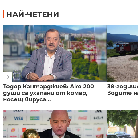
НАЙ-ЧЕТЕНИ
Тодор Кантарджиев: Ако 200
38-годиш
души са ухапани от комар,
водите н
носещ вируса...