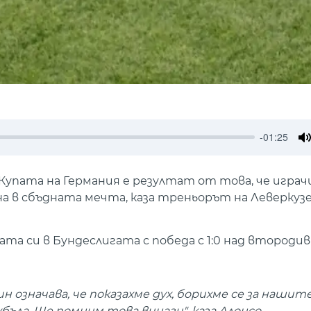
-01:25
M
Купата на Германия е резултат от това, че играч
рна в сбъдната мечта, каза треньорът на Леверку
ата си в Бундеслигата с победа с 1:0 над второди
н означава, че показахме дух, борихме се за нашит
бъла. Ще помним това винаги", каза Алонсо.