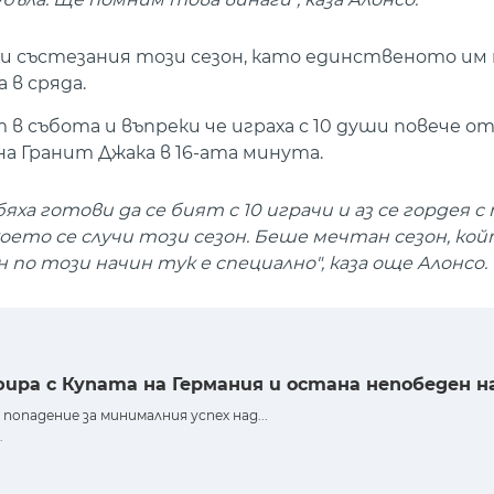
чки състезания този сезон, като единственото им
 в сряда.
 в събота и въпреки че играха с 10 души повече о
на Гранит Джака в 16-ата минута.
ха готови да се бият с 10 играчи и аз се гордея с 
което се случи този сезон. Беше мечтан сезон, ко
 по този начин тук е специално", каза още Алонсо.
ира с Купата на Германия и остана непобеден на
опадение за минималния успех над...
.