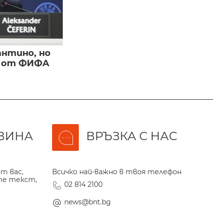
нтино, но
и от ФИФА
ВИНА
ВРЪЗКА С НАС
т вас,
Всичко най-важно в твоя телефон
те текст,
02 814 2100
news@bnt.bg