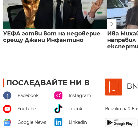
УЕФА готви вот на недоверие
Ива Миха
срещу Джани Инфантино
направил
експертиз
ПОСЛЕДВАЙТЕ НИ В
BN
Facebook
Instagram
Всичко най-в
YouTube
TikTok
Google News
LinkedIn