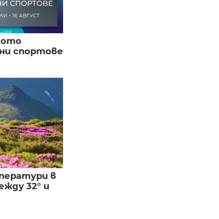
кото
вни спортове
ператури в
жду 32° и