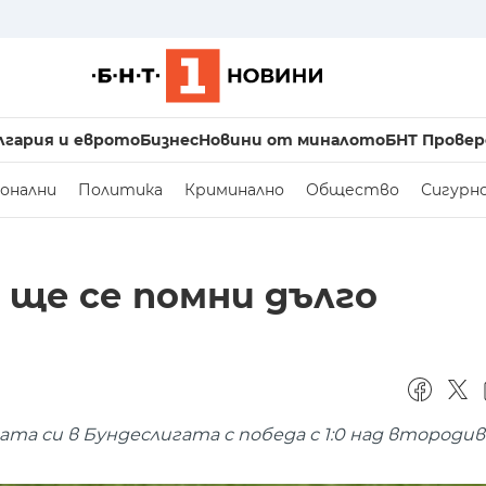
лгария и еврото
Бизнес
Новини от миналото
БНТ Провер
онални
Политика
Криминално
Общество
Сигурн
н ще се помни дълго
ата си в Бундеслигата с победа с 1:0 над второди