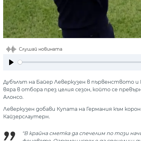
Слушай новината
Play
Дубълът на Байер Леверкузен в първенството и 
вяра в отбора през целия сезон, който се превъ
Алонсо.
Леверкузен добави Купата на Германия към корон
Кайзерслаутерн.
"В крайна сметка да спечелим по този начи
феновете. Огромен успех е да спечелиш ду