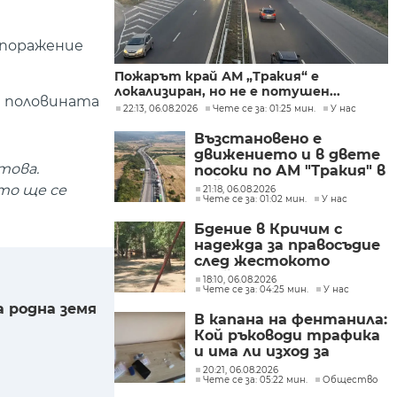
 поражение
Пожарът край АМ „Тракия“ е
локализиран, но не е потушен...
т половината
22:13, 06.08.2026
Чете се за: 01:25 мин.
У нас
Възстановено е
движението и в двете
това.
посоки по АМ "Тракия" в
района на 69-тия
йто ще се
21:18, 06.08.2026
Чете се за: 01:02 мин.
У нас
километър
Бдение в Кричим с
надежда за правосъдие
след жестокото
убийство на млад мъж
18:10, 06.08.2026
Чете се за: 04:25 мин.
У нас
в Пловдив от
тийнейджъри
 родна земя
В капана на фентанила:
Кой ръководи трафика
и има ли изход за
пристрастените?
20:21, 06.08.2026
Чете се за: 05:22 мин.
Общество