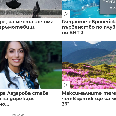
ре, на места ще има
Гледайте европейс
 гръмотевици
първенство по плу
по БНТ 3
ра Лазарова става
Максималните тем
 на дирекция
четвъртък ще са ме
о...
37°
Реклама