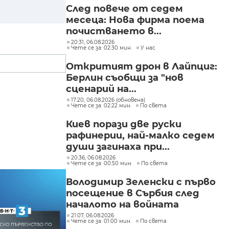
След повече от седем
месеца: Нова фирма поема
почистването в...
20:31, 06.08.2026
Чете се за: 02:30 мин.
У нас
Откритият дрон в Лайпциг:
Берлин съобщи за "нов
сценарий на...
17:20, 06.08.2026 (обновена)
Чете се за: 02:22 мин.
По света
Киев порази две руски
рафинерии, най-малко седем
души загинаха при...
20:36, 06.08.2026
Чете се за: 00:50 мин.
По света
Володимир Зеленски с първо
посещение в Сърбия след
началото на войната
21:07, 06.08.2026
Чете се за: 01:00 мин.
По света