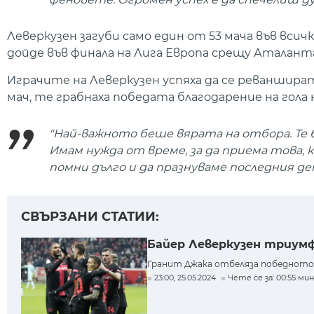
Леверкузен загуби само един от 53 мача във вси
дойде във финала на Лига Европа срещу Аталанта
Играчите на Леверкузен успяха да се реваншират
мач, те грабнаха победата благодарение на гола 
"Най-важното беше вярата на отбора. Те бя
Имам нужда от време, за да приема това, 
помни дълго и да празнуваме последния ден
СВЪРЗАНИ СТАТИИ:
Байер Леверкузен триумф
Гранит Джака отбеляза победното п
23:00, 25.05.2024
Чете се за: 00:55 мин