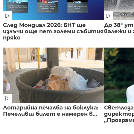
След Мондиал 2026: БНТ ще
До 38° ут
излъчи още пет големи събития
валежи и
пряко
Лотарийна печалба на боклука:
Светлоза
Печеливш билет е намерен в...
директор
„Програмн