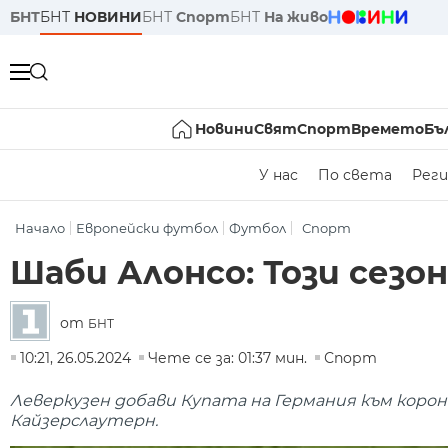
БНТ
БНТ
НОВИНИ
БНТ
Спорт
БНТ
На живо
Новини
Свят
Спорт
Времето
Бъ
У нас
По света
Реги
Начало
Европейски футбол
Футбол
Спорт
Шаби Алонсо: Този сезо
от
БНТ
10:21, 26.05.2024
Чете се за: 01:37 мин.
Спорт
Леверкузен добави Купата на Германия към корон
Кайзерслаутерн.