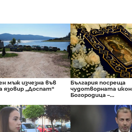
ен мъж изчезна във
България посреща
а язовир „Доспат“
чудотворната икон
Богородица –...