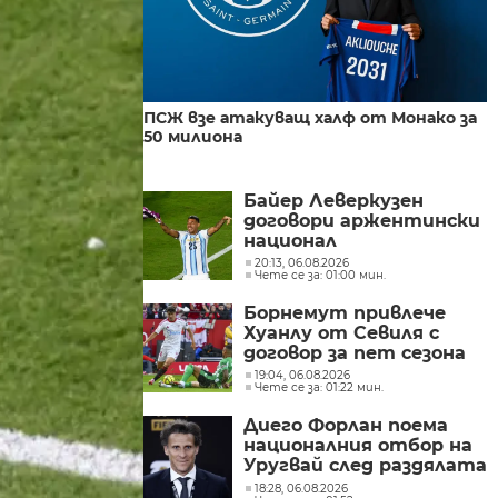
ПСЖ взе атакуващ халф от Монако за
50 милиона
Байер Леверкузен
договори аржентински
национал
20:13, 06.08.2026
Чете се за: 01:00 мин.
Борнемут привлече
Хуанлу от Севиля с
договор за пет сезона
19:04, 06.08.2026
Чете се за: 01:22 мин.
Диего Форлан поема
националния отбор на
Уругвай след раздялата
с Марсело Биелса
18:28, 06.08.2026