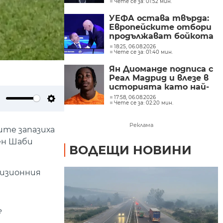
Чете се за: 01:52 мин.
УЕФА остава твърда:
Европейските отбори
продължават бойкота
на турнирите на
18:25, 06.08.2026
Чете се за: 01:40 мин.
ФИФА
Ян Диоманде подписа с
Реал Мадрид и влезе в
историята като най-
скъпия африкански
17:58, 06.08.2026
Чете се за: 02:20 мин.
футболист
ute
Settings
Реклама
ите запазиха
зен Шаби
ВОДЕЩИ НОВИНИ
визионния
е