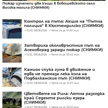
Пожар изпепели две къщи в бобошевското село
Висока могила (СНИМКИ)
Контрол на пътя: Акция на "Пътна
полиция" в Кюстендилско (СНИМКИ)
12:49, 08.08.2026
Чете се за: 01:50 мин.
Затвориха околовръстния път на
Асеновград заради пожар (СНИМКИ)
12:32, 08.08.2026
Чете се за: 00:42 мин.
Камион спука гума в движение и
едва не премаза лека кола на
Подбалканския път (СНИМКИ)
12:00, 08.08.2026
Чете се за: 01:07 мин.
Цветовете на Рила: Лятна разходка
край Седемте рилски езера
(СНИМКИ)
10:47, 08.08.2026
Чете се за: 00:12 мин.