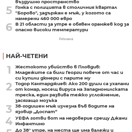
въздушно пространство
5
Гонка с полицията в столичния квартал
"Борово", задържан е мъж, у когото са
намерени 460 000 евро
6
В 21 области за утре е обявен оранжев код за
опасно високи температури
Реклама
НАЙ-ЧЕТЕНИ
1
Жестокото убийство в Пловдив:
Младежите са били Георги повече от час и
си купили дюнери с парите му
2
Тодор Кантарджиев: Ако 200 души са ухапани
от комар, носещ вируса на Западнонилската
треска, един развива тежко усложнение,
засягащо мозъка
3
38-годишен мъж изчезна във водите на
язовир „Доспат“
4
УЕФА готви вот на недоверие срещу Джани
Инфантино
До 38° утре, на места ще има валежи и