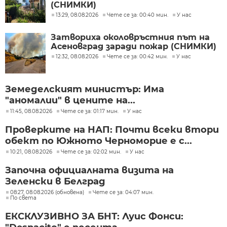
(СНИМКИ)
13:29, 08.08.2026
Чете се за: 00:40 мин.
У нас
Затвориха околовръстния път на
Асеновград заради пожар (СНИМКИ)
12:32, 08.08.2026
Чете се за: 00:42 мин.
У нас
Земеделският министър: Има
"аномалии" в цените на...
11:45, 08.08.2026
Чете се за: 01:17 мин.
У нас
Проверките на НАП: Почти всеки втори
обект по Южното Черноморие е с...
10:21, 08.08.2026
Чете се за: 02:02 мин.
У нас
Започна официалната визита на
Зеленски в Белград
08:27, 08.08.2026 (обновена)
Чете се за: 04:07 мин.
По света
ЕКСКЛУЗИВНО ЗА БНТ: Луис Фонси: