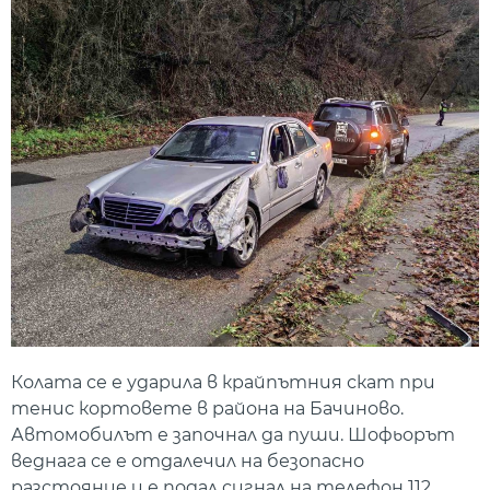
Колата се е ударила в крайпътния скат при
тенис кортовете в района на Бачиново.
Автомобилът е започнал да пуши. Шофьорът
веднага се е отдалечил на безопасно
разстояние и е подал сигнал на телефон 112.