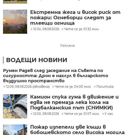
Екстремна жега и висок риск от
пожари: Огнеборци следят за
тлеещи огнища
10:34, 08.08.2026
Чете се за: 01:32 мин.
Реклама
ВОДЕЩИ НОВИНИ
Румен Радев след заседание на Съвета по
сигурността: Дрон е нахлул в българското
въздушно пространство
12:09, 08.08.2026 (обновена)
Чете се за: 04:00 мин.
Политика
Камион спука гума в движение и
едва не премаза лека кола на
Подбалканския път (СНИМКИ)
12:00, 08.08.2026
Чете се за: 01:07 мин.
У нас
Пожар изпепели две къщи в
бобошевското село Висока могила