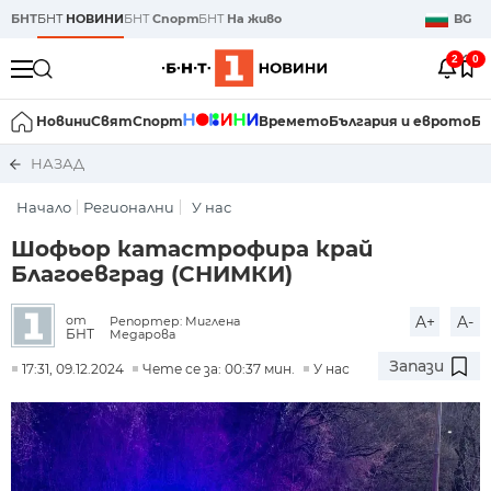
БНТ
БНТ
НОВИНИ
БНТ
Спорт
БНТ
На живо
BG
2
0
Новини
Свят
Спорт
Времето
България и еврото
Би
НАЗАД
Начало
Регионални
У нас
Шофьор катастрофира край
Благоевград (СНИМКИ)
A+
A-
от
Репортер: Миглена
БНТ
Медарова
Запази
17:31, 09.12.2024
Чете се за: 00:37 мин.
У нас