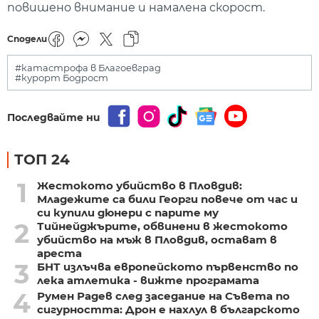
повишено внимание и намалена скорост.
Сподели
#катастрофа в Благоевград
#курорт Бодрост
Последвайте ни
ТОП 24
1
Жестокото убийство в Пловдив:
Младежите са били Георги повече от час и
си купили дюнери с парите му
2
Тийнейджърите, обвинени в жестокото
убийство на мъж в Пловдив, остават в
ареста
3
БНТ излъчва европейското първенство по
лека атлетика - вижте програмата
4
Румен Радев след заседание на Съвета по
сигурността: Дрон е нахлул в българското