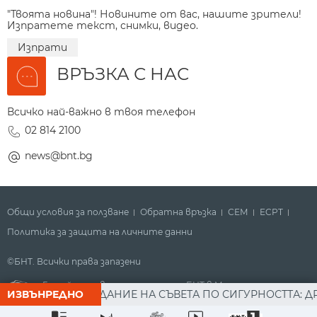
"Твоята новина"! Новините от вас, нашите зрители!
Изпратете текст, снимки, видео.
Изпрати
ВРЪЗКА С НАС
Всичко най-важно в твоя телефон
02 814 2100
news@bnt.bg
Общи условия за ползване
Обратна връзка
СЕМ
ECPT
Политика за защита на личните данни
©БНТ. Всички права запазени
Гледайте новините за деня на БНТ в Метрото
 СЛЕД ЗАСЕДАНИЕ НА СЪВЕТА ПО СИГУРНОСТТА: ДРОН Е 
ИЗВЪНРЕДНО