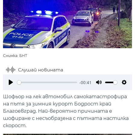
Снимка: БНТ
Слушай новината
-00:41
Play
Mute
Setti
Шофьор на лек автомобил самокатастрофира
на пътя за зимния курорт Бодрост край
Благоевград. Най-вероятно причината е
шофиране с несъобразена с пътната настилка
скорост.