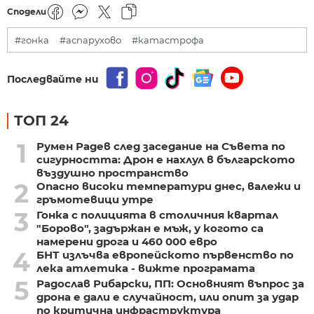
Сподели
#гонка
#аспарухово
#катастрофа
Последвайте ни
ТОП 24
1
Румен Радев след заседание на Съвета по
сигурността: Дрон е нахлул в българското
въздушно пространство
2
Опасно високи температури днес, валежи и
гръмотевици утре
3
Гонка с полицията в столичния квартал
"Борово", задържан е мъж, у когото са
намерени дрога и 460 000 евро
4
БНТ излъчва европейското първенство по
лека атлетика - вижте програмата
5
Радослав Рибарски, ПП: Основният въпрос за
дрона е дали е случайност, или опит за удар
по критична инфраструктура