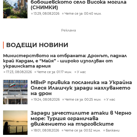
бобошевското село Висока могила
(СНИМКИ)
13:29, 08.08.2026
Чете се за: 00:40 мин.
Реклама
ВОДЕЩИ НОВИНИ
Министерството на отбраната: Дронът, паднал
край Кардам, е “Майя” - широко използван от
украинската армия
17:23, 08.08.2026
Чете се за: 01:17 мин.
У нас
МВнР привика посланика на Украйна
Олеся Илашчук заради нахлуването
на дрон
19:24, 08.08.2026
Чете се за: 00:25 мин.
У нас
Заради зачестилите атаки в Черно
море: Турция ограничава
движението на търговските
кораби
18:01, 08.08.2026
Чете се за: 00:52 мин.
Балкани