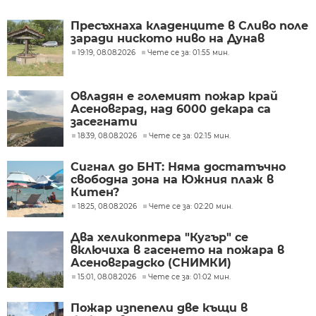
Пресъхнаха кладенците в Сливо поле
заради ниското ниво на Дунав
19:19, 08.08.2026
Чете се за: 01:55 мин.
Овладян е големият пожар край
Асеновград, над 6000 декара са
засегнати
18:39, 08.08.2026
Чете се за: 02:15 мин.
Сигнал до БНТ: Няма достатъчно
свободна зона на Южния плаж в
Китен?
18:25, 08.08.2026
Чете се за: 02:20 мин.
Два хеликоптера "Кугър" се
включиха в гасенето на пожара в
Асеновградско (СНИМКИ)
15:01, 08.08.2026
Чете се за: 01:02 мин.
Пожар изпепели две къщи в