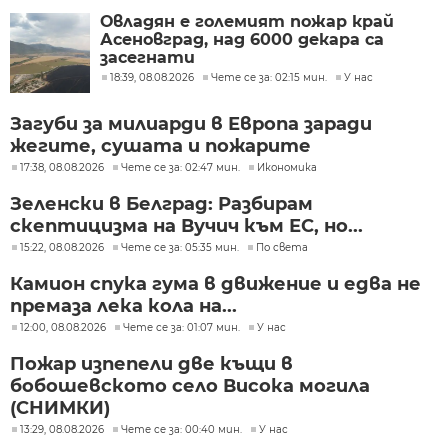
Овладян е големият пожар край
Асеновград, над 6000 декара са
засегнати
18:39, 08.08.2026
Чете се за: 02:15 мин.
У нас
Загуби за милиарди в Европа заради
жегите, сушата и пожарите
17:38, 08.08.2026
Чете се за: 02:47 мин.
Икономика
Зеленски в Белград: Разбирам
скептицизма на Вучич към ЕС, но...
15:22, 08.08.2026
Чете се за: 05:35 мин.
По света
Камион спука гума в движение и едва не
премаза лека кола на...
12:00, 08.08.2026
Чете се за: 01:07 мин.
У нас
Пожар изпепели две къщи в
бобошевското село Висока могила
(СНИМКИ)
13:29, 08.08.2026
Чете се за: 00:40 мин.
У нас