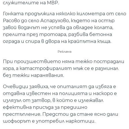
служителите на МВР.
Гонката продължила няколко километра от село
Расово до село Аспарухово, където на остър
завой водачът не успява да овладее колата,
прелита през тротоара, разбива бетонна
ограда и спира в двора на крайпътна къща.
Реклама
При произшествието няма тежко пострадали
хора, а катастрофиралият мъж се е разминал
без тежки наранявания.
Очевидци заявиха, че опиталият да избяга е
отдавна известен на полицията и наскоро е
излязъл от затвор, в който е излежавал
ефективна присъда за предишно
престъпление. Предстои да стане ясно дали
шофьорът е употребил наркотици.