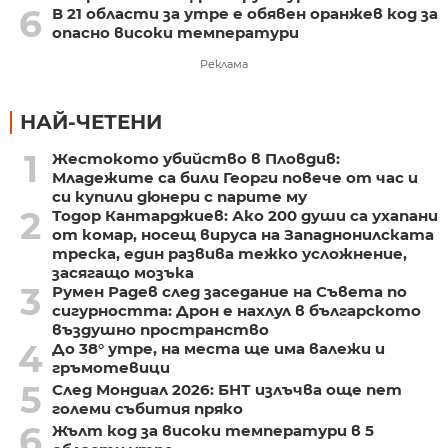
6
В 21 области за утре е обявен оранжев код за
опасно високи температури
Реклама
НАЙ-ЧЕТЕНИ
1
Жестокото убийство в Пловдив:
Младежите са били Георги повече от час и
си купили дюнери с парите му
2
Тодор Кантарджиев: Ако 200 души са ухапани
от комар, носещ вируса на Западнонилската
треска, един развива тежко усложнение,
засягащо мозъка
3
Румен Радев след заседание на Съвета по
сигурността: Дрон е нахлул в българското
въздушно пространство
4
До 38° утре, на места ще има валежи и
гръмотевици
5
След Мондиал 2026: БНТ излъчва още пет
големи събития пряко
6
Жълт код за високи температури в 5