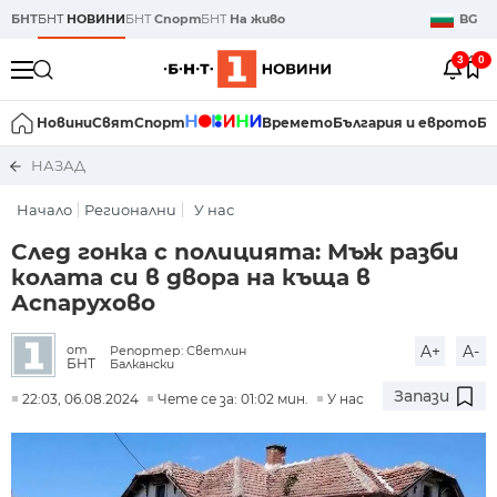
БНТ
БНТ
НОВИНИ
БНТ
Спорт
БНТ
На живо
BG
3
0
Новини
Свят
Спорт
Времето
България и еврото
Би
НАЗАД
Начало
Регионални
У нас
След гонка с полицията: Мъж разби
колата си в двора на къща в
Аспарухово
A+
A-
от
Репортер: Светлин
БНТ
Балкански
Запази
22:03, 06.08.2024
Чете се за: 01:02 мин.
У нас