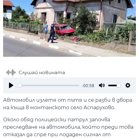
Слушай новината
-00:58
Play
Mute
Setti
Автомобил излетя от пътя и се разби в двора
на къща в монтанското село Аспарухово.
Около обяд полицейски патрул започва
преследване на автомобила, който преди това
отказал да спре при подаден сигнал от