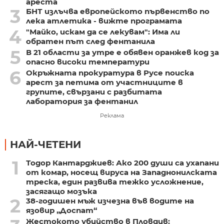
ареста
3
БНТ излъчва европейското първенство по
лека атлетика - вижте програмата
4
"Майко, искам да се лекувам": Има ли
обратен път след фентанила
5
В 21 области за утре е обявен оранжев код за
опасно високи температури
6
Окръжната прокуратура в Русе поиска
арест за петима от участниците в
групите, свързани с разбитата
лаборатория за фентанил
Реклама
НАЙ-ЧЕТЕНИ
1
Тодор Кантарджиев: Ако 200 души са ухапани
от комар, носещ вируса на Западнонилската
треска, един развива тежко усложнение,
засягащо мозъка
2
38-годишен мъж изчезна във водите на
язовир „Доспат“
Жестокото убийство в Пловдив: