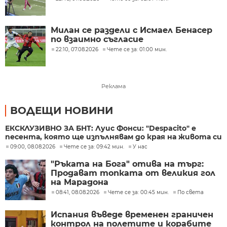
Милан се раздели с Исмаел Бенасер
по взаимно съгласие
22:10, 07.08.2026
Чете се за: 01:00 мин.
Реклама
ВОДЕЩИ НОВИНИ
ЕКСКЛУЗИВНО ЗА БНТ: Луис Фонси: "Despacito" е
песента, която ще изпълнявам до края на живота си
09:00, 08.08.2026
Чете се за: 09:42 мин.
У нас
"Ръката на Бога" отива на търг:
Продават топката от великия гол
на Марадона
08:41, 08.08.2026
Чете се за: 00:45 мин.
По света
Испания въведе временен граничен
контрол на полетите и корабите