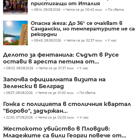
пристигащи от Италия
08:14, 08.08.2026
Чете се за: 00:45 мин.
По света
Опасна жега: До 36° се очакват в
Сандански, но температурите не са
рекордни
08:49, 08.08.2026
Чете се за: 02:37 мин.
У нас
Делото за фентанила: Съдът в Русе
остави в ареста петима от...
08:03, 08.08.2026
Чете се за: 01:37 мин.
У нас
Започва официалната визита на
Зеленски в Белград
08:27, 08.08.2026
Чете се за: 01:00 мин.
По света
Гонка с полицията в столичния квартал
"Борово", задържан...
22:50, 07.08.2026
Чете се за: 02:05 мин.
У нас
Жестокото убийство в Пловдив:
Младежите са били Георги повече от...