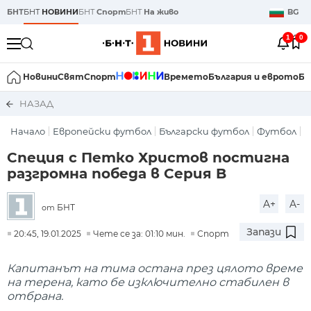
БНТ
БНТ
НОВИНИ
БНТ
Спорт
БНТ
На живо
BG
1
0
Новини
Свят
Спорт
Времето
България и еврото
Би
НАЗАД
Начало
Европейски футбол
Български футбол
Футбол
Специя с Петко Христов постигна
разгромна победа в Серия B
A+
A-
БНТ
от
Запази
20:45, 19.01.2025
Чете се за: 01:10 мин.
Спорт
Капитанът на тима остана през цялото време
на терена, като бе изключително стабилен в
отбрана.