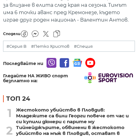
за влизане в елита след края на сезона. Тимът
има 6 точки аванс пред Кремонезе, където
играе друг роден национал - Валентин Антов.
Сподели
#Серия B
#Петко Христов
#Специя
Последвайте ни
Гледайте НА ЖИВО спорт
безплатно на:
ТОП 24
1
Жестокото убийство в Пловдив:
Младежите са били Георги повече от час и
си купили дюнери с парите му
2
Тийнейджърите, обвинени в жестокото
убийство на мъж в Пловдив, остават в