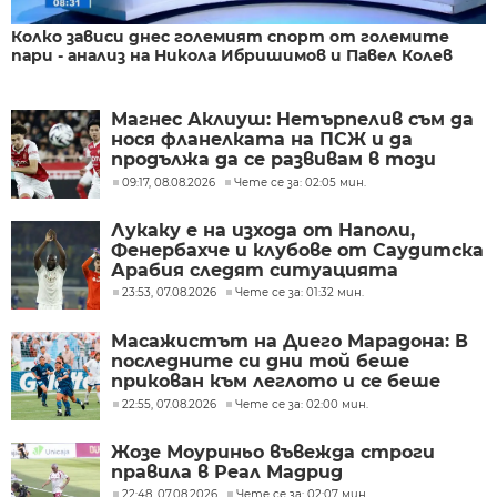
Колко зависи днес големият спорт от големите
пари - анализ на Никола Ибришимов и Павел Колев
Магнес Аклиуш: Нетърпелив съм да
нося фланелката на ПСЖ и да
продължа да се развивам в този
велик клуб
09:17, 08.08.2026
Чете се за: 02:05 мин.
Лукаку е на изхода от Наполи,
Фенербахче и клубове от Саудитска
Арабия следят ситуацията
23:53, 07.08.2026
Чете се за: 01:32 мин.
Масажистът на Диего Марадона: В
последните си дни той беше
прикован към леглото и се беше
предал
22:55, 07.08.2026
Чете се за: 02:00 мин.
Жозе Моуриньо въвежда строги
правила в Реал Мадрид
22:48, 07.08.2026
Чете се за: 02:07 мин.