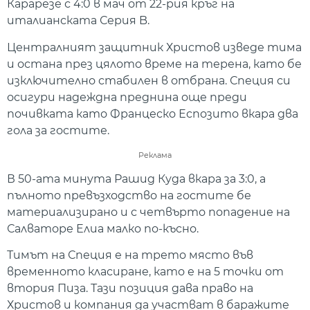
Карарезе с 4:0 в мач от 22-рия кръг на
италианската Серия B.
Централният защитник Христов изведе тима
и остана през цялото време на терена, като бе
изключително стабилен в отбрана. Специя си
осигури надеждна преднина още преди
почивката като Францеско Еспозито вкара два
гола за гостите.
Реклама
В 50-ата минута Рашид Куда вкара за 3:0, а
пълното превъзходство на гостите бе
материализирано и с четвърто попадение на
Салваторе Елиа малко по-късно.
Тимът на Специя е на трето място във
временното класиране, като е на 5 точки от
втория Пиза. Тази позиция дава право на
Христов и компания да участват в баражите