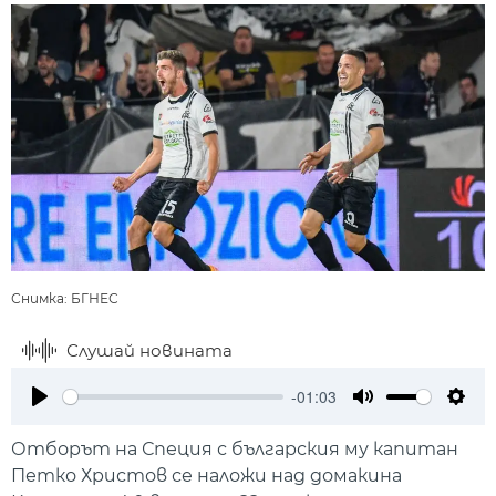
Снимка: БГНЕС
Слушай новината
-01:03
Play
Mute
Setti
Отборът на Специя с българския му капитан
Петко Христов се наложи над домакина