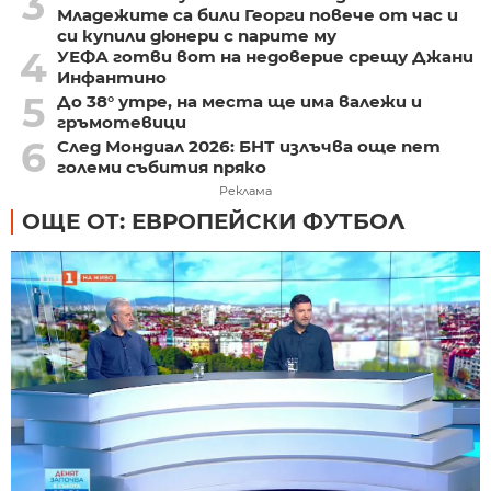
3
Младежите са били Георги повече от час и
си купили дюнери с парите му
4
УЕФА готви вот на недоверие срещу Джани
Инфантино
5
До 38° утре, на места ще има валежи и
гръмотевици
6
След Мондиал 2026: БНТ излъчва още пет
големи събития пряко
Реклама
ОЩЕ ОТ: ЕВРОПЕЙСКИ ФУТБОЛ