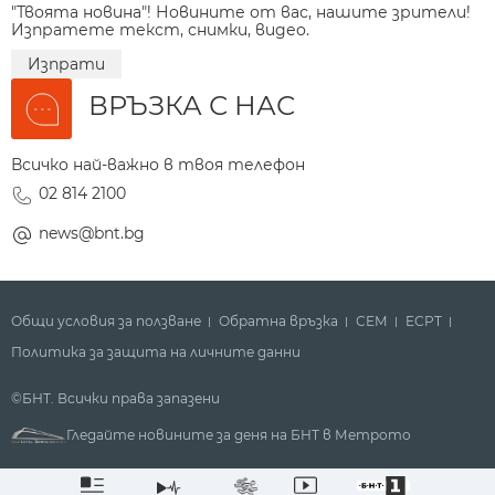
"Твоята новина"! Новините от вас, нашите зрители!
Изпратете текст, снимки, видео.
Изпрати
ВРЪЗКА С НАС
Всичко най-важно в твоя телефон
02 814 2100
news@bnt.bg
Общи условия за ползване
Обратна връзка
СЕМ
ECPT
Политика за защита на личните данни
©БНТ. Всички права запазени
Гледайте новините за деня на БНТ в Метрото