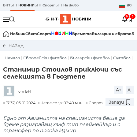
БНТ
БНТ
НОВИНИ
БНТ
Спорт
БНТ
На живо
BG
0
0
Новини
Свят
Спорт
Времето
България и еврото
Би
НАЗАД
Начало
Европейски футбол
Български футбол
Футбол
Станимир Стоилов приключи със
селекцията в Гьозтепе
A+
A-
БНТ
от
Запази
17:37, 05.01.2024
Чете се за: 02:40 мин.
Спорт
Едно от желанията на специалиста беше да
вземе разиграващ халф тип плеймейкър и с
трансфер по посока Измир