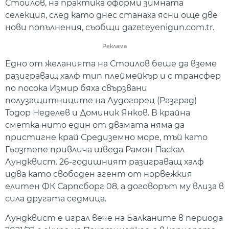
Стоилов, на практика оформи зимната
селекция, след като днес станаха ясни още две
нови попълнения, съобщи gazeteyenigun.com.tr.
Реклама
Едно от желанията на Стоилов беше да вземе
разиграващ халф тип плеймейкър и с трансфер
по посока Измир бяха свързвани
полузащитниците на Лудогорец (Разград)
Тодор Неделев и Доминик Янков. В крайна
сметка нито един от двамата няма да
пристигне край Средиземно море, тъй като
Гьозтепе привлича шведа Рамон Паскал
Лундквист. 26-годишният разиграващ халф
идва като свободен агент от норвежкия
елитен ФК Сарпсборг 08, а договорът му влиза в
сила другата седмица.
Лундквист е играл вече на Балканите в периода