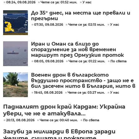
08:24, 09.08.2026
Чете се за: 01:52 мин.
У нас
До 35° днес, на места ще превали и
прегърми
07:30, 09.08.2026
Чете се за: 02:15 мин.
У нас
Иран и Оман са близо до
споразумение за нов временен
маршрут през Ормузкия проток
08:05, 09.08.2026
Чете се за: 01:22 мин.
По света
Военен дрон в българското
въздушно пространство - защо не е
бил засечен нито в България, нито в
Румъния?
19:45, 08.08.2026
Чете се за: 03:27 мин.
У нас
Падналият дрон край Кардам: Украйна
увери, че не е атакувала...
20:13, 08.08.2026
Чете се за: 00:40 мин.
По света
Загуби за милиарди в Европа заради
жегите, сушата и пожарите