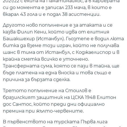
2021/22 с екипа на Панатинайкос, а в кариерата
си до момента е записал 233 мача, в които е
вкарал 43 гола и е подал 38 асистенции.
Другото ново попълнение е за атаката и се
казва Филип Кени, който идва от елитния
Башакшехир (Истанбул). Гьозтепе е водил люта
битка да вземе този играч, който не получава
шанс в тима от Истанбул, с Коджаелиспор и в
крайна сметка всичко е уточнено.
Трансферната сума, която се пази в тайна, ще
бъде платена на една вноска и това също е
причина за бързата сделка.
Третото попълнение на Стоилов е
бразилският защитник на ЦСКА 1948 Елитон
дос Сантос, който преди дни официално
премина при жълто-червените.
В първенството на турската Първа лига