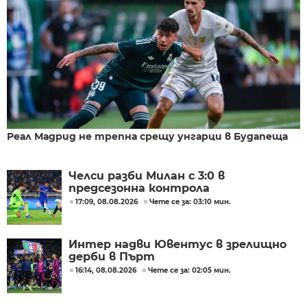
Реал Мадрид не трепна срещу унгарци в Будапеща
Челси разби Милан с 3:0 в
предсезонна контрола
17:09, 08.08.2026
Чете се за: 03:10 мин.
Интер надви Ювентус в зрелищно
дерби в Пърт
16:14, 08.08.2026
Чете се за: 02:05 мин.