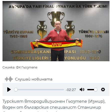
Снимка: ФК Гьозтепе
Слушай новината
-02:27
Play
Mute
Setti
Турският втородивизионен Гьозтепе (Измир),
воден от българския специалист Станимир