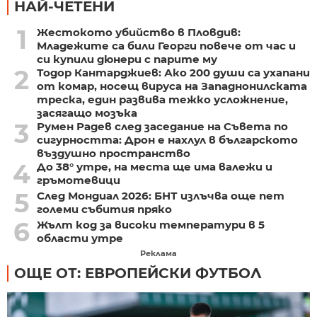
НАЙ-ЧЕТЕНИ
1
Жестокото убийство в Пловдив:
Младежите са били Георги повече от час и
си купили дюнери с парите му
2
Тодор Кантарджиев: Ако 200 души са ухапани
от комар, носещ вируса на Западнонилската
треска, един развива тежко усложнение,
засягащо мозъка
3
Румен Радев след заседание на Съвета по
сигурността: Дрон е нахлул в българското
въздушно пространство
4
До 38° утре, на места ще има валежи и
гръмотевици
5
След Мондиал 2026: БНТ излъчва още пет
големи събития пряко
6
Жълт код за високи температури в 5
области утре
Реклама
ОЩЕ ОТ: ЕВРОПЕЙСКИ ФУТБОЛ