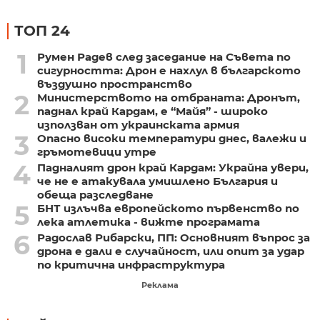
ТОП 24
1
Румен Радев след заседание на Съвета по
сигурността: Дрон е нахлул в българското
въздушно пространство
2
Министерството на отбраната: Дронът,
паднал край Кардам, е “Майя” - широко
използван от украинската армия
3
Опасно високи температури днес, валежи и
гръмотевици утре
4
Падналият дрон край Кардам: Украйна увери,
че не е атакувала умишлено България и
обеща разследване
5
БНТ излъчва европейското първенство по
лека атлетика - вижте програмата
6
Радослав Рибарски, ПП: Основният въпрос за
дрона е дали е случайност, или опит за удар
по критична инфраструктура
Реклама