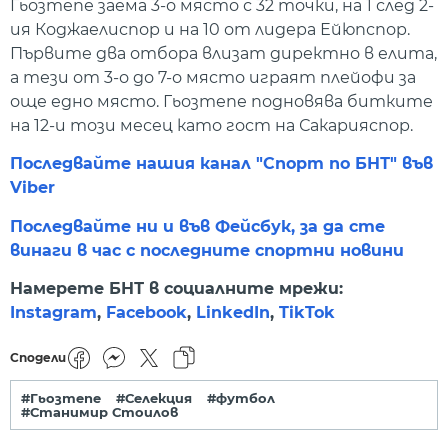
Гьозтепе заема 3-о място с 32 точки, на 1 след 2-
ия Коджаелиспор и на 10 от лидера Ейюпспор.
Първите два отбора влизат директно в елита,
а тези от 3-о до 7-о място играят плейофи за
още едно място. Гьозтепе подновява битките
на 12-и този месец като гост на Сакарияспор.
Последвайте нашия канал "Спорт по БНТ" във
Viber
Последвайте ни и във Фейсбук, за да сте
винаги в час с последните спортни новини
Намерете БНТ в социалните мрежи:
Instagram
,
Facebook
,
LinkedIn
,
TikTok
Сподели
#Гьозтепе
#Селекция
#футбол
#Станимир Стоилов