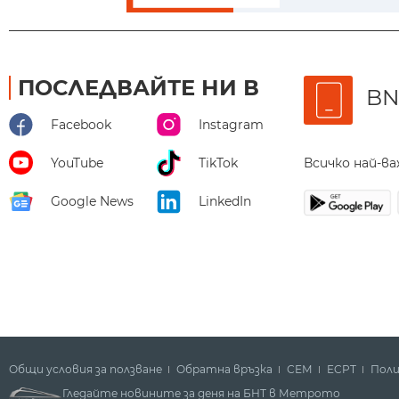
ПОСЛЕДВАЙТЕ НИ В
BN
Facebook
Instagram
Всичко най-в
YouTube
TikTok
Google News
LinkedIn
Общи условия за ползване
Обратна връзка
СЕМ
ECPT
Поли
Гледайте новините за деня на БНТ в Метрото