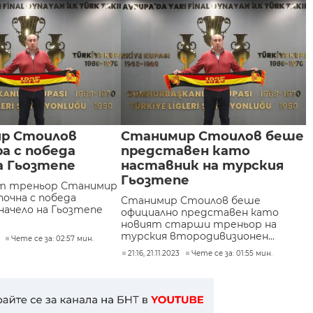
р Стоилов
Станимир Стоилов беше
а с победа
представен като
а Гьозтепе
наставник на турския
Гьозтепе
ят треньор Станимир
почна с победа
Станимир Стоилов беше
начело на Гьозтепе
официално представен като
новият старши треньор на
турския втородивизионен...
Чете се за: 02:57 мин.
21:16, 21.11.2023
Чете се за: 01:55 мин.