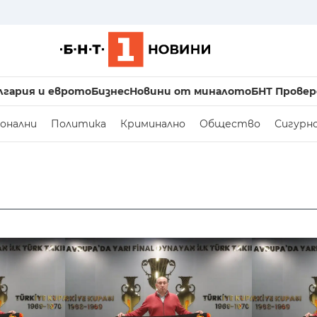
лгария и еврото
Бизнес
Новини от миналото
БНТ Провер
онални
Политика
Криминално
Общество
Сигурн