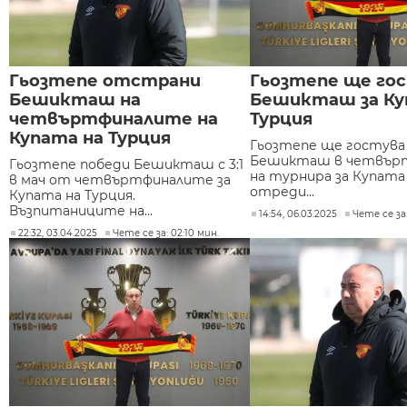
Гьозтепе отстрани
Гьозтепе ще гос
Бешикташ на
Бешикташ за Ку
четвъртфиналите на
Турция
Купата на Турция
Гьозтепе ще гостува
Бешикташ в четвър
Гьозтепе победи Бешикташ с 3:1
на турнира за Купата 
в мач от четвъртфиналите за
отреди...
Купата на Турция.
Възпитаниците на...
14:54, 06.03.2025
Чете се за:
22:32, 03.04.2025
Чете се за: 02:10 мин.