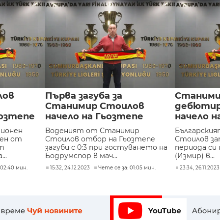
лов
Първа загуба за
Станими
Станимир Стоилов
дебютир
ьозтепе
начело на Гьозтепе
начело н
зионен
Воденият от Станимир
Български
ден от
Стоилов отбор на Гьозтепе
Стоилов за
ст
загуби с 0:3 при гостуването на
периода си 
..
Бодрумспор в мач...
(Измир) в...
 02:40 мин.
15:32, 24.12.2023
Чете се за: 01:05 мин.
23:34, 26.11.2023