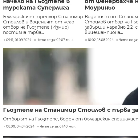
начело на Гьозтепе в
от Фенербахче н
турската Суперлига
Моуриньо
Българският треньор Станимир
Воденият от Станим
Стоилов и воденият от него
Стоилов отбор на Гь
отбор на Гьозтепе (Измир)
завърши наравно 2:2 
постигна първа...
вицешампиона...
09:11, 01.09.2024
Чете се за: 02:07 мин.
10:02, 18.08.2024
Чете се за:
Гьозтепе на Станимир Стоилов с първа за
Отборът на Гьозтепе, воден от българския специалист
08:00, 04.04.2024
Чете се за: 01:40 мин.