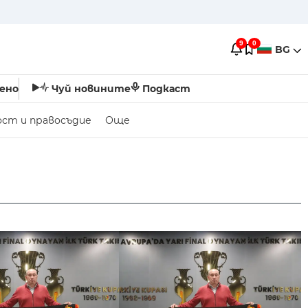
9
0
BG
ено
Чуй новините
Подкаст
ост и правосъдие
Още