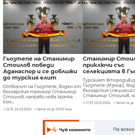
Гьозтепе на Станимир
Станимир Стои
Стоилов победи
приключи със
Аданаспор и се доближи
селекцията в Г
до турския елит
Турският втородиви
Гьозтепе (Измир), во
Отборът на Гьозтепе, воден от
българския специали
българския треньор Станимир
Станимир Стоилов, на.
Стоилов, направи нова крачка
към...
17:37, 05.01.2024
Чете се за:
22:31, 24.02.2024
Чете се за: 01:00 мин.