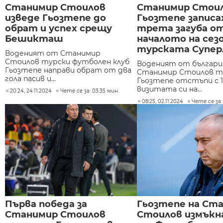
Станимир Стоилов
Станимир Стоил
изведе Гьозтепе до
Гьозтепе записа
обрат и успех срещу
трета загуба о
Бешикташ
началото на сезо
турската Супер
Воденият от Станимир
Стоилов турски футболен клуб
Воденият от българи
Гьозтепе направи обрат от два
Станимир Стоилов т
гола пасив и...
Гьозтепе отстъпи с 1
визитата си на...
20:24, 24.11.2024
Чете се за: 03:35 мин.
08:25, 02.11.2024
Чете се за:
Първа победа за
Гьозтепе на Ст
Станимир Стоилов
Стоилов измъкн