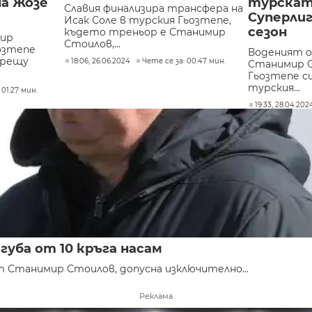
а Жозе
турскат
Славия финализира трансфера на
Суперлиг
Исак Соле в турския Гьозтепе,
сезон
където треньор е Станимир
ир
Стоилов,...
озтепе
Воденият 
срещу
18:06, 26.06.2024
Чете се за: 00:47 мин.
Станимир 
Гьозтепе с
турския...
 01:27 мин.
19:33, 28.04.202
губа от 10 кръга насам
 Станимир Стоилов, допусна изключително...
Реклама