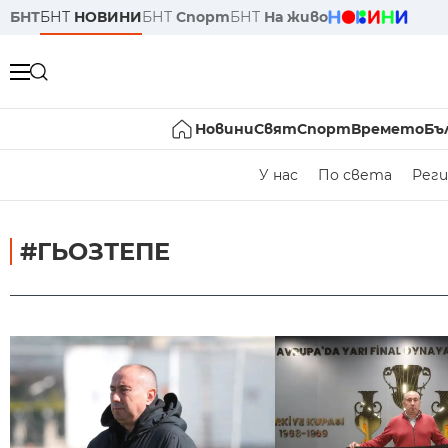
БНТ
БНТ
НОВИНИ
БНТ
Спорт
БНТ
На живо
Новини
Свят
Спорт
Времето
Бъ
У нас
По света
Реги
#ГЬОЗТЕПЕ