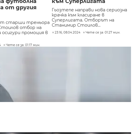
а футболна
към Суперлигата
а от другия
Гьозтепе направи нова сериозна
крачка към класиране в
Суперлигата. Отборът на
от старши треньора
Станимир Стоилов...
Стоилов отбор на
и осигури промоция в
23:16, 08.04.2024
Чете се за: 01:27 мин.
4
Чете се за: 01:17 мин.