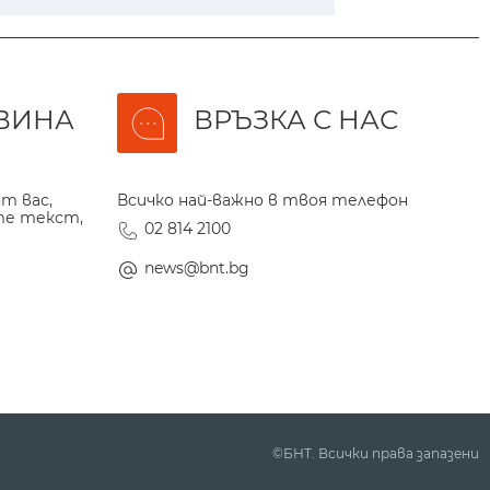
ВИНА
ВРЪЗКА С НАС
т вас,
Всичко най-важно в твоя телефон
те текст,
02 814 2100
news@bnt.bg
©БНТ. Всички права запазени