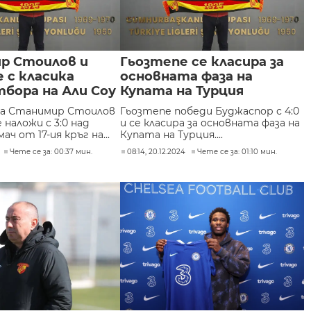
р Стоилов и
Гьозтепе се класира за
 с класика
основната фаза на
бора на Али Соу
Купата на Турция
а Станимир Стоилов
Гьозтепе победи Буджаспор с 4:0
 наложи с 3:0 над
и се класира за основната фаза на
ач от 17-ия кръг на...
Купата на Турция....
Чете се за: 00:37 мин.
08:14, 20.12.2024
Чете се за: 01:10 мин.