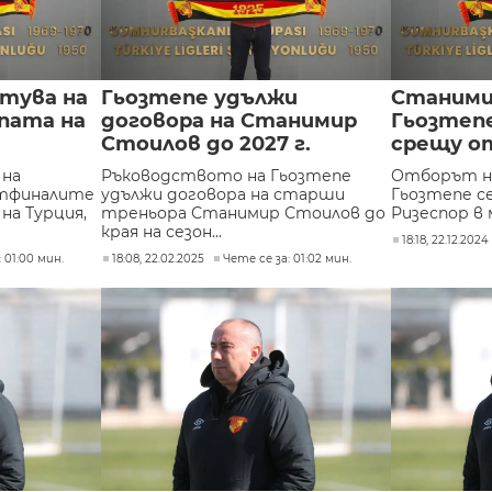
тува на
Гьозтепе удължи
Станими
пата на
договора на Станимир
Гьозтепе
Стоилов до 2027 г.
срещу от
 на
Ръководството на Гьозтепе
Отборът н
тфиналите
удължи договора на старши
Гьозтепе се
на Турция,
треньора Станимир Стоилов до
Ризеспор в м
края на сезон...
18:18, 22.12.2024
 01:00 мин.
18:08, 22.02.2025
Чете се за: 01:02 мин.