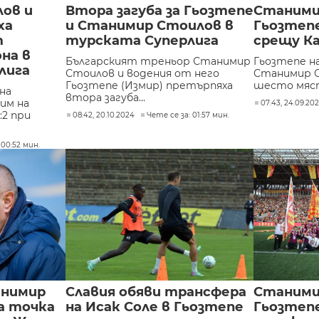
ов и
Втора загуба за Гьозтепе
Станими
ха
и Станимир Стоилов в
Гьозтепе
т
турската Суперлига
срещу К
на в
Българският треньор Станимир
Гьозтепе н
лига
Стоилов и водения от него
Станимир С
Гьозтепе (Измир) претърпяха
шесто мяст
на
втора загуба...
им на
07:43, 24.09.20
:2 при
08:42, 20.10.2024
Чете се за: 01:57 мин.
 00:52 мин.
анимир
Славия обяви трансфера
Станими
а точка
на Исак Соле в Гьозтепе
Гьозтеп