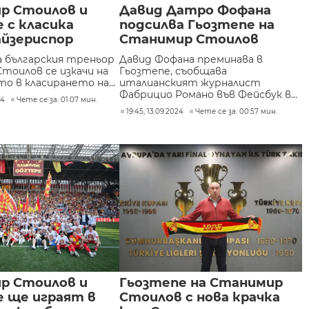
р Стоилов и
Давид Датро Фофана
 с класика
подсилва Гьозтепе на
айзериспор
Станимир Стоилов
а българския треньор
Давид Фофана преминава в
тоилов се изкачи на
Гьозтепе, съобщава
о в класирането на...
италианският журналист
Фабрицио Романо във Фейсбук в...
24
Чете се за: 01:07 мин.
19:45, 13.09.2024
Чете се за: 00:57 мин.
р Стоилов и
Гьозтепе на Станимир
е ще играят в
Стоилов с нова крачка