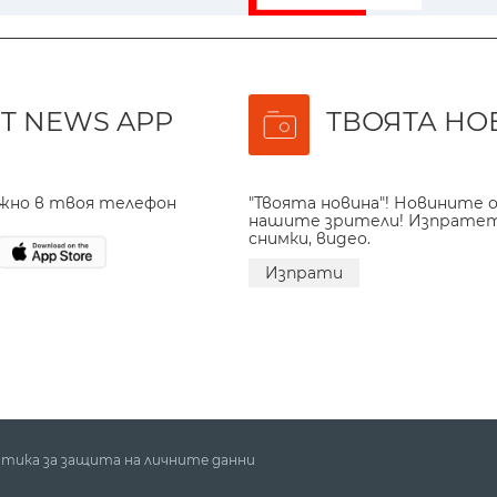
T NEWS APP
ТВОЯТА НО
ажно в твоя телефон
"Твоята новина"! Новините о
нашите зрители! Изпрате
снимки, видео.
Изпрати
тика за защита на личните данни