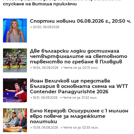
спускане на Витоша приключи
Спортни новини 06.08.2026 г., 20:50 ч.
20:50, 06.08.2026
Две български лодки достигнаха
четвъртфиналите на световното
първенство по гребане в Пловдив
16:54, 06.08.2026
Чете се за: 02:15 мин.
Йоан Величков ще представя
България в основната схема на WTT
Contender Panagyurishte 2026
16:31, 06.08.2026
Чете се за: 01:52 мин.
Енчо Керязов: Осигурихме с 1 милион
евро повече за младежките
политики
15:59, 06.08.2026
Чете се за: 02:55 мин.