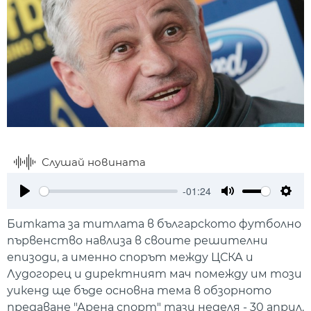
Слушай новината
-01:24
Play
Mute
Setti
Битката за титлата в българското футболно
първенство навлиза в своите решителни
епизоди, а именно спорът между ЦСКА и
Лудогорец и директният мач помежду им този
уикенд ще бъде основна тема в обзорното
предаване "Арена спорт" тази неделя - 30 април.