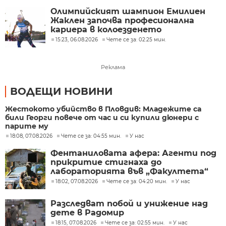
Олимпийският шампион Емилиен
Жаклен започва професионална
кариера в колоезденето
15:23, 06.08.2026
Чете се за: 02:25 мин.
Реклама
ВОДЕЩИ НОВИНИ
Жестокото убийство в Пловдив: Младежите са
били Георги повече от час и си купили дюнери с
парите му
18:08, 07.08.2026
Чете се за: 04:55 мин.
У нас
Фентаниловата афера: Агенти под
прикритие стигнаха до
лабораторията във „Факултета“
18:02, 07.08.2026
Чете се за: 04:20 мин.
У нас
Разследват побой и унижение над
дете в Радомир
18:15, 07.08.2026
Чете се за: 02:55 мин.
У нас