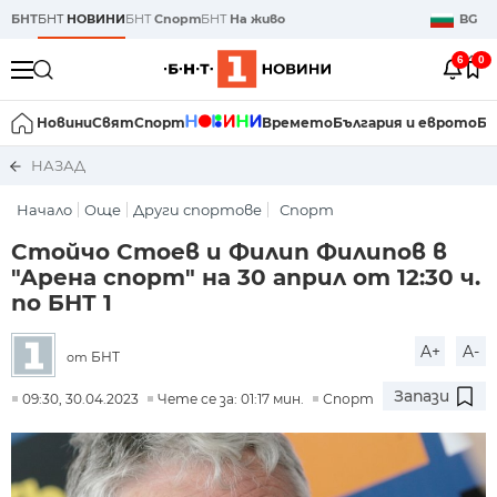
БНТ
БНТ
НОВИНИ
БНТ
Спорт
БНТ
На живо
BG
6
0
Новини
Свят
Спорт
Времето
България и еврото
Би
НАЗАД
Начало
Още
Други спортове
Спорт
Стойчо Стоев и Филип Филипов в
"Арена спорт" на 30 април от 12:30 ч.
по БНТ 1
A+
A-
БНТ
от
Запази
09:30, 30.04.2023
Чете се за: 01:17 мин.
Спорт