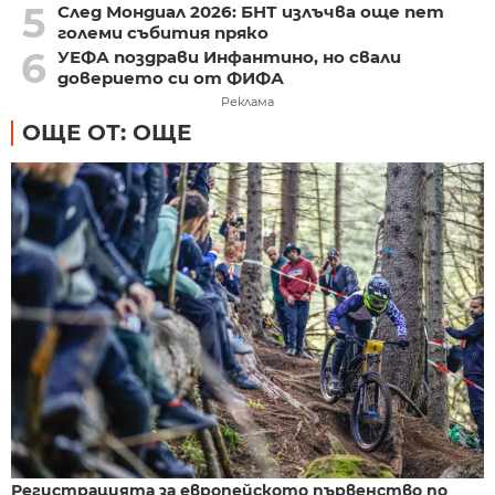
5
След Мондиал 2026: БНТ излъчва още пет
големи събития пряко
6
УЕФА поздрави Инфантино, но свали
доверието си от ФИФА
Реклама
ОЩЕ ОТ: ОЩЕ
Регистрацията за европейското първенство по