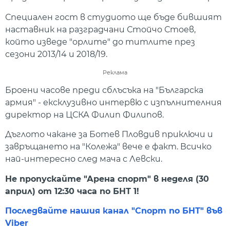
Специален гост в студиото ще бъде бившият
наставник на разградчани Стойчо Стоев,
който изведе "орлите" до титлите през
сезони 2013/14 и 2018/19.
Реклама
Броени часове преди сблъсъка на "Българска
армия" - ексклузивно интервю с изпълнителния
директор на ЦСКА Филип Филипов.
Дъглото чакане за Ботев Пловдив приключи и
завръщането на "Колежа" вече е факт. Всичко
най-интересно след мача с Левски.
Не пропускайте "Арена спорт" в неделя (30
април) от 12:30 часа по БНТ 1!
Последвайте нашия канал "Спорт по БНТ" във
Viber