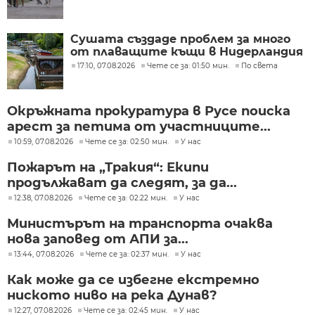
Сушата създаде проблем за много
от плаващите къщи в Нидерландия
17:10, 07.08.2026
Чете се за: 01:50 мин.
По света
Окръжната прокуратура в Русе поиска
арест за петима от участниците...
10:59, 07.08.2026
Чете се за: 02:50 мин.
У нас
Пожарът на „Тракия“: Екипи
продължават да следят, за да...
12:38, 07.08.2026
Чете се за: 02:22 мин.
У нас
Министърът на транспорта очаква
нова заповед от АПИ за...
13:44, 07.08.2026
Чете се за: 02:37 мин.
У нас
Как може да се избегне екстремно
ниското ниво на река Дунав?
12:27, 07.08.2026
Чете се за: 02:45 мин.
У нас