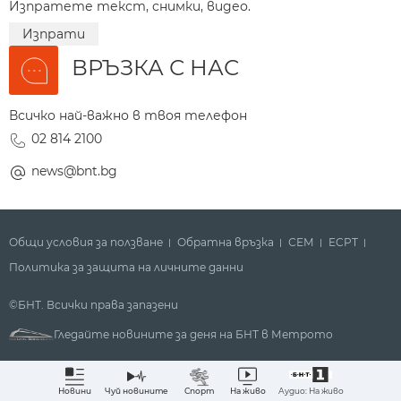
Изпратете текст, снимки, видео.
Изпрати
ВРЪЗКА С НАС
Всичко най-важно в твоя телефон
02 814 2100
news@bnt.bg
Общи условия за ползване
Обратна връзка
СЕМ
ECPT
Политика за защита на личните данни
©БНТ. Всички права запазени
Гледайте новините за деня на БНТ в Метрото
Аудио: На живо
Новини
Чуй новините
Спорт
На живо