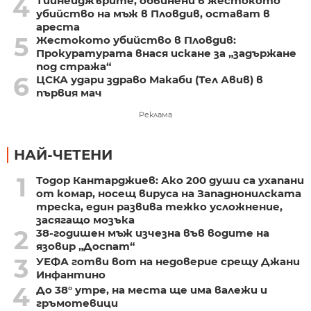
4
Тийнейджърите, обвинени в жестокото
убийство на мъж в Пловдив, остават в
ареста
5
Жестокото убийство в Пловдив:
Прокуратурата внася искане за „задържане
под стража“
6
ЦСКА удари здраво Макаби (Тел Авив) в
първия мач
Реклама
НАЙ-ЧЕТЕНИ
1
Тодор Кантарджиев: Ако 200 души са ухапани
от комар, носещ вируса на Западнонилската
треска, един развива тежко усложнение,
засягащо мозъка
2
38-годишен мъж изчезна във водите на
язовир „Доспат“
3
УЕФА готви вот на недоверие срещу Джани
Инфантино
4
До 38° утре, на места ще има валежи и
гръмотевици