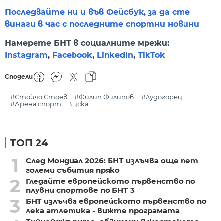
Последвайте ни и във Фейсбук, за да сте
винаги в час с последните спортни новини
Намерете БНТ в социалните мрежи:
Instagram
,
Facebook
,
LinkedIn
,
TikTok
Сподели
#Стойчо Стоев
#Филип Филипов
#Лудогорец
#Арена спорт
#цска
ТОП 24
1
След Мондиал 2026: БНТ излъчва още пет
големи събития пряко
2
Гледайте европейското първенство по
плувни спортове по БНТ 3
3
БНТ излъчва европейското първенство по
лека атлетика - вижте програмата