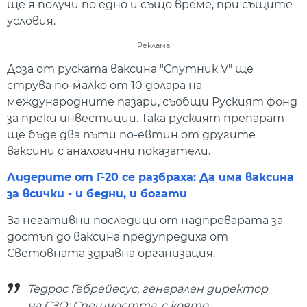
ще я получи по едно и също време, при същите
условия.
Реклама
Доза от руската ваксина "Спутник V" ще
струва по-малко от 10 долара на
международните пазари, съобщи Руският фонд
за преки инвестиции. Така руският препарат
ще бъде два пъти по-евтин от другите
ваксини с аналогични показатели.
Лидерите от Г-20 се разбраха: Да има ваксина
за всички - и бедни, и богати
За негативни последици от надпреварата за
достъп до ваксина предупредиха от
Световната здравна организация.
Тедрос Гебрейесус, генерален директор
на СЗО: Спешността, с която