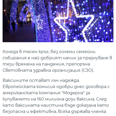
Коледа в тесен кръг, без големи семейни
събирания е най-добрият начин за празнуване в
тези времена на пандемия, препоръча
Световната здравна организация (СЗО).
Ваксините остават лъч надежда.
Европейската комисия одобри днес договора с
американската компания "Модерна" за
купуването на 160 милиона дози ваксина. След
като ваксината наистина бъде доказана като
безопасна и ефективна, всяка държава членка