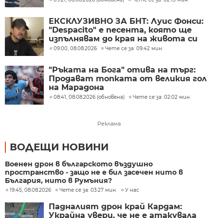
ЕКСКЛУЗИВНО ЗА БНТ: Луис Фонси:
"Despacito" е песента, която ще
изпълнявам до края на живота си
09:00, 08.08.2026
Чете се за: 09:42 мин.
"Ръката на Бога" отива на търг:
Продават топката от великия гол
на Марадона
08:41, 08.08.2026 (обновена)
Чете се за: 02:02 мин.
Реклама
ВОДЕЩИ НОВИНИ
Военен дрон в българското въздушно
пространство - защо не е бил засечен нито в
България, нито в Румъния?
19:45, 08.08.2026
Чете се за: 03:27 мин.
У нас
Падналият дрон край Кардам:
Украйна увери, че не е атакувала