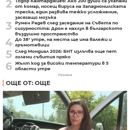
2
Тодор Кантарджиев: Ако 200 души са ухапани
от комар, носещ вируса на Западнонилската
треска, един развива тежко усложнение,
засягащо мозъка
3
Румен Радев след заседание на Съвета по
сигурността: Дрон е нахлул в българското
въздушно пространство
4
До 38° утре, на места ще има валежи и
гръмотевици
5
След Мондиал 2026: БНТ излъчва още пет
големи събития пряко
6
Жълт код за високи температури в 5
области утре
Реклама
ОЩЕ ОТ: ОЩЕ