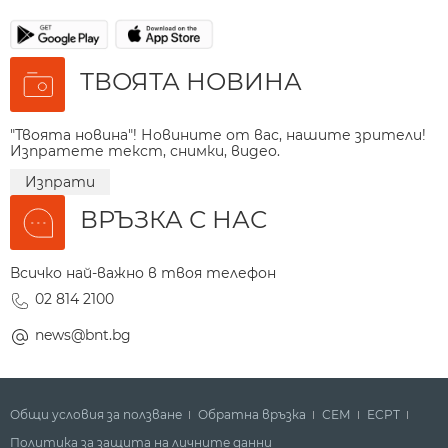
ТВОЯТА НОВИНА
"Твоята новина"! Новините от вас, нашите зрители!
Изпратете текст, снимки, видео.
Изпрати
ВРЪЗКА С НАС
Всичко най-важно в твоя телефон
02 814 2100
news@bnt.bg
Общи условия за ползване
Обратна връзка
СЕМ
ECPT
Политика за защита на личните данни