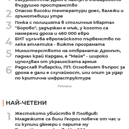
въздушно пространство
2
Опасно високи температури днес, валежи и
гръмотевици утре
3
Гонка с полицията в столичния квартал
"Борово", задържан е мъж, у когото са
намерени дрога и 460 000 евро
4
БНТ излъчва европейското първенство по
лека атлетика - вижте програмата
5
Министерството на отбраната: Дронът,
паднал край Кардам, е “Майя” - широко
използван от украинската армия
6
Радослав Рибарски, ПП: Основният въпрос за
дрона е дали е случайност, или опит за удар
по критична инфраструктура
Реклама
НАЙ-ЧЕТЕНИ
1
Жестокото убийство в Пловдив:
Младежите са били Георги повече от час и
си купили дюнери с парите му