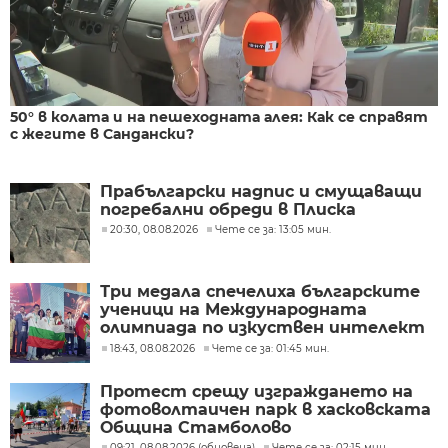
50° в колата и на пешеходната алея: Как се справят
с жегите в Сандански?
Прабългарски надпис и смущаващи
погребални обреди в Плиска
20:30, 08.08.2026
Чете се за: 13:05 мин.
Три медала спечелиха българските
ученици на Международната
олимпиада по изкуствен интелект
в Казахстан
18:43, 08.08.2026
Чете се за: 01:45 мин.
Протест срещу изграждането на
фотоволтаичен парк в хасковската
Община Стамболово
09:21, 08.08.2026 (обновена)
Чете се за: 02:15 мин.