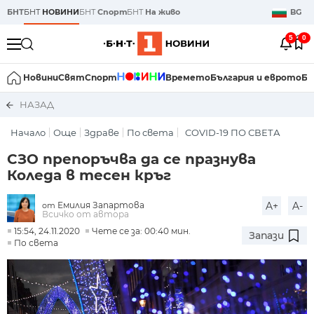
БНТ
БНТ
НОВИНИ
БНТ
Спорт
БНТ
На живо
BG
5
0
Новини
Свят
Спорт
Времето
България и еврото
Би
НАЗАД
Начало
Още
Здраве
По света
COVID-19 ПО СВЕТА
СЗО препоръчва да се празнува
Коледа в тесен кръг
Емилия Запартова
A+
A-
от
Всичко от автора
15:54, 24.11.2020
Чете се за: 00:40 мин.
Запази
По света