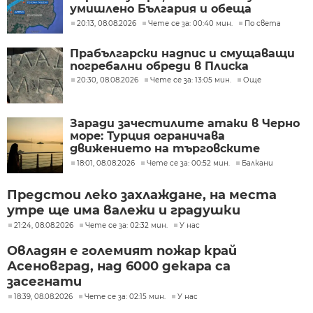
умишлено България и обеща
разследване
20:13, 08.08.2026
Чете се за: 00:40 мин.
По света
Прабългарски надпис и смущаващи
погребални обреди в Плиска
20:30, 08.08.2026
Чете се за: 13:05 мин.
Още
Заради зачестилите атаки в Черно
море: Турция ограничава
движението на търговските
кораби
18:01, 08.08.2026
Чете се за: 00:52 мин.
Балкани
Предстои леко захлаждане, на места
утре ще има валежи и градушки
21:24, 08.08.2026
Чете се за: 02:32 мин.
У нас
Овладян е големият пожар край
Асеновград, над 6000 декара са
засегнати
18:39, 08.08.2026
Чете се за: 02:15 мин.
У нас