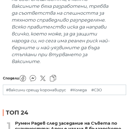
ваксините бяха разработени, трябва
да съответства на спешността за
тяхното справедливо разпределяне.
Всяко правителство иска да направи
всичко, което може, за да защити
народа си, но сега има реален риск най-
бедните и най-уязвимите да бъда
стъпкани при втурването за
ваксините.
Сподели
#ваксини срещу коронавирус
#Коледа
#СЗО
ТОП 24
1
Румен Радев след заседание на Съвета по
сигурността: Дрон е нахлул в българското