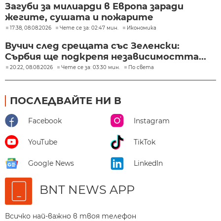
Загуби за милиарди в Европа заради
жегите, сушата и пожарите
17:38, 08.08.2026
Чете се за: 02:47 мин.
Икономика
Вучич след срещата със Зеленски:
Сърбия ще подкрепя независимостта...
20:22, 08.08.2026
Чете се за: 03:30 мин.
По света
ПОСЛЕДВАЙТЕ НИ В
Facebook
Instagram
YouTube
TikTok
Google News
LinkedIn
BNT NEWS APP
Всичко най-важно в твоя телефон