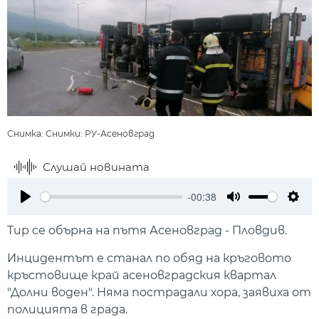
Снимка: Снимки: РУ-Асеновград
Слушай новината
-00:38
Play
Mute
Setti
Тир се обърна на пътя Асеновград - Пловдив.
Инцидентът е станал по обяд на кръговото
кръстовище край асеновградския квартал
"Долни воден". Няма пострадали хора, заявиха от
полицията в града.