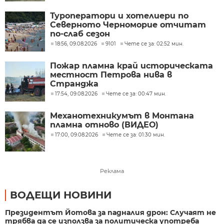
Туроператори и хотелиери по
Северното Черноморие отчитат
по-слаб сезон
18:56, 09.08.2026
9101
Чете се за: 02:52 мин.
Пожар пламна край историческата
местност Петрова нива в
Странджа
17:54, 09.08.2026
Чете се за: 00:47 мин.
Механотехникумът в Монтана
пламна отново (ВИДЕО)
17:00, 09.08.2026
Чете се за: 01:30 мин.
Реклама
ВОДЕЩИ НОВИНИ
Президентът Йотова за падналия дрон: Случаят не
трябва да се използва за политическа употреба