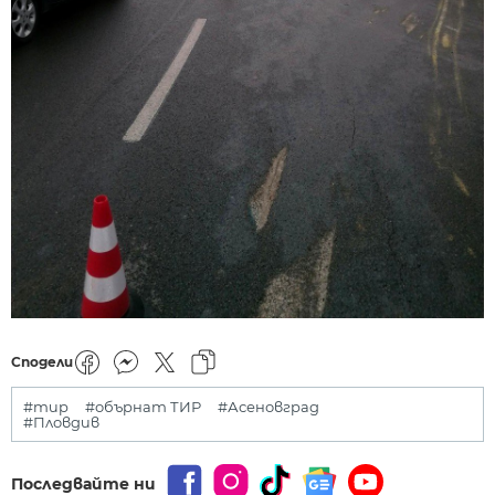
Сподели
#тир
#обърнат ТИР
#Асеновград
#Пловдив
Последвайте ни