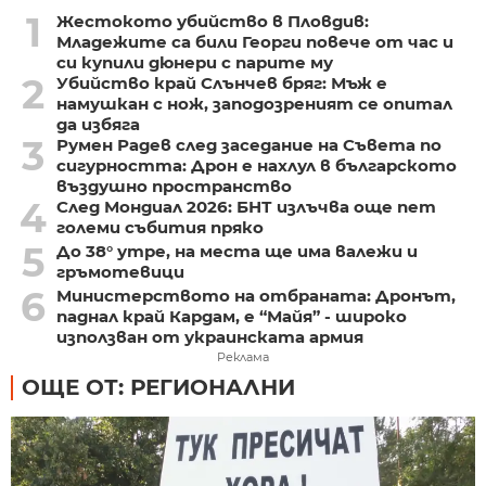
1
Жестокото убийство в Пловдив:
Младежите са били Георги повече от час и
си купили дюнери с парите му
2
Убийство край Слънчев бряг: Мъж е
намушкан с нож, заподозреният се опитал
да избяга
3
Румен Радев след заседание на Съвета по
сигурността: Дрон е нахлул в българското
въздушно пространство
4
След Мондиал 2026: БНТ излъчва още пет
големи събития пряко
5
До 38° утре, на места ще има валежи и
гръмотевици
6
Министерството на отбраната: Дронът,
паднал край Кардам, е “Майя” - широко
използван от украинската армия
Реклама
ОЩЕ ОТ: РЕГИОНАЛНИ