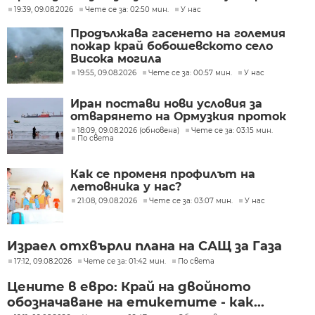
19:39, 09.08.2026
Чете се за: 02:50 мин.
У нас
Продължава гасенето на големия
пожар край бобошевското село
Висока могила
19:55, 09.08.2026
Чете се за: 00:57 мин.
У нас
Иран постави нови условия за
отварянето на Ормузкия проток
18:09, 09.08.2026 (обновена)
Чете се за: 03:15 мин.
По света
Как се променя профилът на
летовника у нас?
21:08, 09.08.2026
Чете се за: 03:07 мин.
У нас
Израел отхвърли плана на САЩ за Газа
17:12, 09.08.2026
Чете се за: 01:42 мин.
По света
Цените в евро: Край на двойното
обозначаване на етикетите - как...