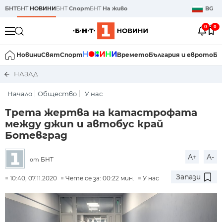
БНТ
БНТ
НОВИНИ
БНТ
Спорт
БНТ
На живо
BG
0
0
Новини
Свят
Спорт
Времето
България и еврото
Би
НАЗАД
Начало
Общество
У нас
Трета жертва на катастрофата
между джип и автобус край
Ботевград
A+
A-
БНТ
от
Запази
10:40, 07.11.2020
Чете се за: 00:22 мин.
У нас