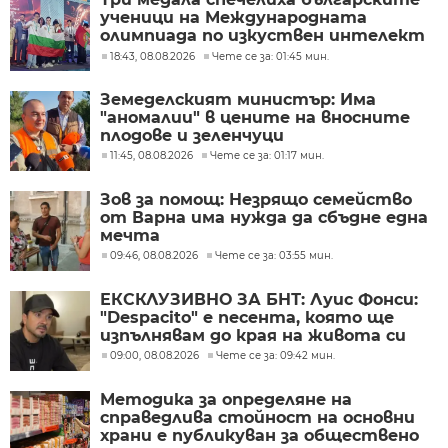
ученици на Международната
олимпиада по изкуствен интелект
в Казахстан
18:43, 08.08.2026
Чете се за: 01:45 мин.
Земеделският министър: Има
"аномалии" в цените на вносните
плодове и зеленчуци
11:45, 08.08.2026
Чете се за: 01:17 мин.
Зов за помощ: Незрящо семейство
от Варна има нужда да сбъдне една
мечта
09:46, 08.08.2026
Чете се за: 03:55 мин.
ЕКСКЛУЗИВНО ЗА БНТ: Луис Фонси:
"Despacito" е песента, която ще
изпълнявам до края на живота си
09:00, 08.08.2026
Чете се за: 09:42 мин.
Методика за определяне на
справедлива стойност на основни
храни е публикуван за обществено