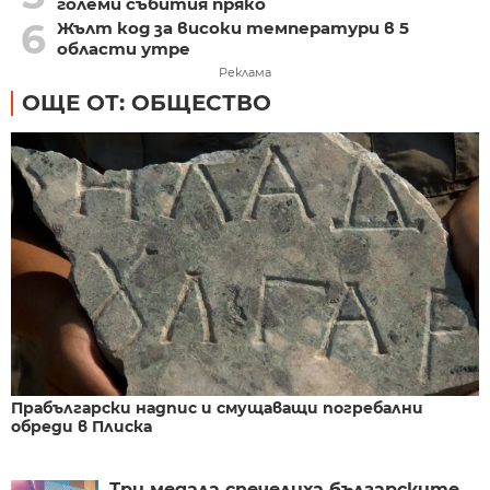
големи събития пряко
6
Жълт код за високи температури в 5
области утре
Реклама
ОЩЕ ОТ: ОБЩЕСТВО
Прабългарски надпис и смущаващи погребални
обреди в Плиска
Три медала спечелиха българските