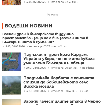
обсъждане
22:09, 07.08.2026
Чете се за: 02:47 мин.
Реклама
ВОДЕЩИ НОВИНИ
Военен дрон в българското въздушно
пространство - защо не е бил засечен нито в
България, нито в Румъния?
19:45, 08.08.2026
Чете се за: 03:27 мин.
У нас
Падналият дрон край Кардам:
Украйна увери, че не е атакувала
умишлено България и обеща
разследване
20:13, 08.08.2026
Чете се за: 00:40 мин.
По света
Продължава борбата с огнената
стихия до бобошевското село
Висока могила
22:41, 08.08.2026
Чете се за: 00:57 мин.
У нас
Заради зачестилите атаки в Черно