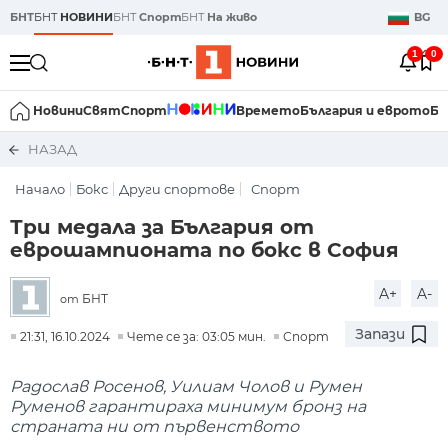
БНТ
БНТ
НОВИНИ
БНТ
Спорт
БНТ
На живо
BG
1
0
Новини
Свят
Спорт
Времето
България и еврото
Би
НАЗАД
Начало
Бокс
Други спортове
Спорт
Три медала за България от
еврошампионата по бокс в София
A+
A-
БНТ
от
Запази
21:31, 16.10.2024
Чете се за: 03:05 мин.
Спорт
Радослав Росенов, Уилиам Чолов и Румен
Руменов гарантираха минимум бронз на
страната ни от първенството