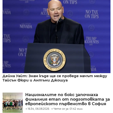
Дейна Уайт: Знам къде ще се проведе мачът между
Тайсън Фюри и Антъни Джошуа
Националите по бокс започнаха
финалния етап от подготовката за
европейското първенство в София
16:34, 06.08.2026
Чете се за: 01:42 мин.