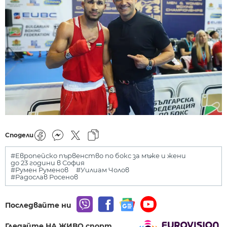
Сподели
#Европейско първенство по бокс за мъже и жени
до 23 години в София
#Румен Руменов
#Уилиам Чолов
#Радослав Росенов
Последвайте ни
Гледайте НА ЖИВО спорт