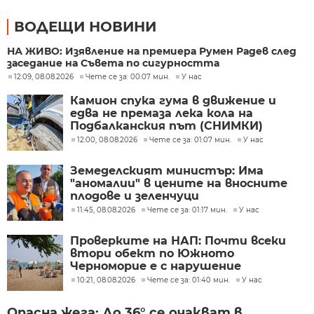
ВОДЕЩИ НОВИНИ
НА ЖИВО: Изявление на премиера Румен Радев след
заседание на Съвета по сигурността
12:09, 08.08.2026
Чете се за: 00:07 мин.
У нас
Камион спука гума в движение и
едва не премаза лека кола на
Подбалканския път (СНИМКИ)
12:00, 08.08.2026
Чете се за: 01:07 мин.
У нас
Земеделският министър: Има
"аномалии" в цените на вносните
плодове и зеленчуци
11:45, 08.08.2026
Чете се за: 01:17 мин.
У нас
Проверките на НАП: Почти всеки
втори обект по Южното
Черноморие е с нарушение
10:21, 08.08.2026
Чете се за: 01:40 мин.
У нас
Опасна жега: До 36° се очакват в