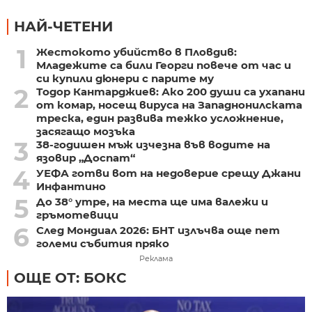
НАЙ-ЧЕТЕНИ
1
Жестокото убийство в Пловдив:
Младежите са били Георги повече от час и
си купили дюнери с парите му
2
Тодор Кантарджиев: Ако 200 души са ухапани
от комар, носещ вируса на Западнонилската
треска, един развива тежко усложнение,
засягащо мозъка
3
38-годишен мъж изчезна във водите на
язовир „Доспат“
4
УЕФА готви вот на недоверие срещу Джани
Инфантино
5
До 38° утре, на места ще има валежи и
гръмотевици
6
След Мондиал 2026: БНТ излъчва още пет
големи събития пряко
Реклама
ОЩЕ ОТ: БОКС