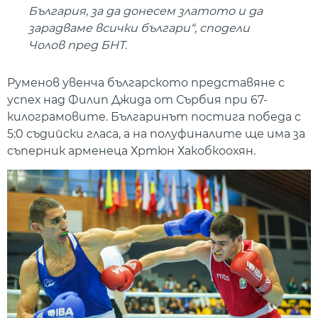
България, за да донесем златото и да
зарадваме всички българи“, сподели
Чолов пред БНТ.
Руменов увенча българското представяне с
успех над Филип Джида от Сърбия при 67-
килограмовите. Българинът постига победа с
5:0 съдийски гласа, а на полуфиналите ще има за
съперник арменеца Хртюн Хакобкоохян.