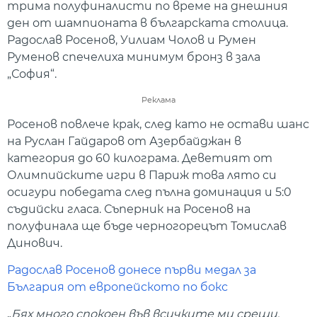
трима полуфиналисти по време на днешния
ден от шампионата в българската столица.
Радослав Росенов, Уилиам Чолов и Румен
Руменов спечелиха минимум бронз в зала
„София“.
Реклама
Росенов повлече крак, след като не остави шанс
на Руслан Гайдаров от Азербайджан в
категория до 60 килограма. Деветият от
Олимпийските игри в Париж това лято си
осигури победата след пълна доминация и 5:0
съдийски гласа. Съперник на Росенов на
полуфинала ще бъде черногорецът Томислав
Динович.
Радослав Росенов донесе първи медал за
България от европейското по бокс
„
Бях много спокоен във всичките ми срещи.