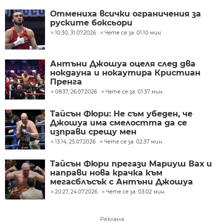
Отмениха всички ограничения за
руските боксьори
10:30, 31.07.2026
Чете се за: 01:10 мин.
Антъни Джошуа оцеля след два
нокдауна и нокаутира Кристиан
Пренга
08:37, 26.07.2026
Чете се за: 01:37 мин.
Тайсън Фюри: Не съм убеден, че
Джошуа има смелостта да се
изправи срещу мен
13:14, 25.07.2026
Чете се за: 02:37 мин.
Тайсън Фюри прегази Мариуш Вах и
направи нова крачка към
мегасблъсък с Антъни Джошуа
20:27, 24.07.2026
Чете се за: 03:02 мин.
Реклама