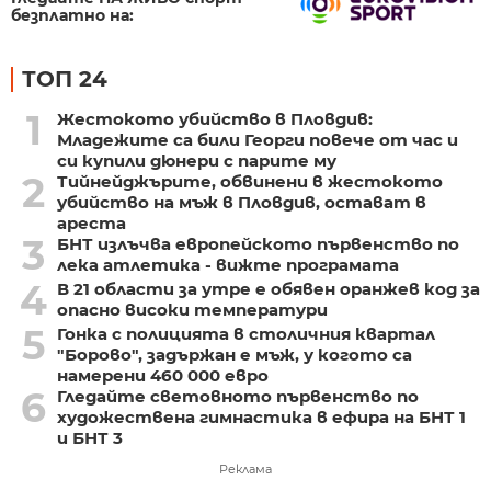
безплатно на:
ТОП 24
1
Жестокото убийство в Пловдив:
Младежите са били Георги повече от час и
си купили дюнери с парите му
2
Тийнейджърите, обвинени в жестокото
убийство на мъж в Пловдив, остават в
ареста
3
БНТ излъчва европейското първенство по
лека атлетика - вижте програмата
4
В 21 области за утре е обявен оранжев код за
опасно високи температури
5
Гонка с полицията в столичния квартал
"Борово", задържан е мъж, у когото са
намерени 460 000 евро
6
Гледайте световното първенство по
художествена гимнастика в ефира на БНТ 1
и БНТ 3
Реклама