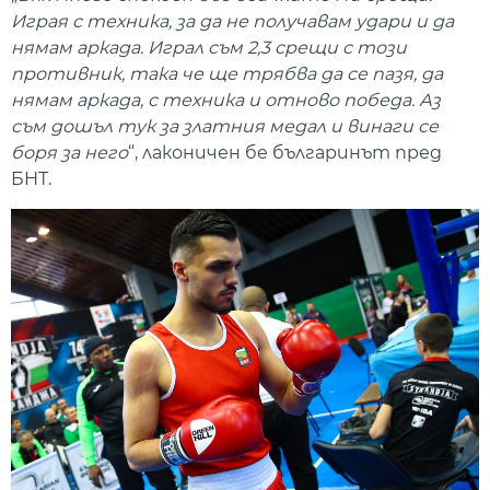
Играя с техника, за да не получавам удари и да
нямам аркада. Играл съм 2,3 срещи с този
противник, така че ще трябва да се пазя, да
нямам аркада, с техника и отново победа. Аз
съм дошъл тук за златния медал и винаги се
боря за него
“, лаконичен бе българинът пред
БНТ.