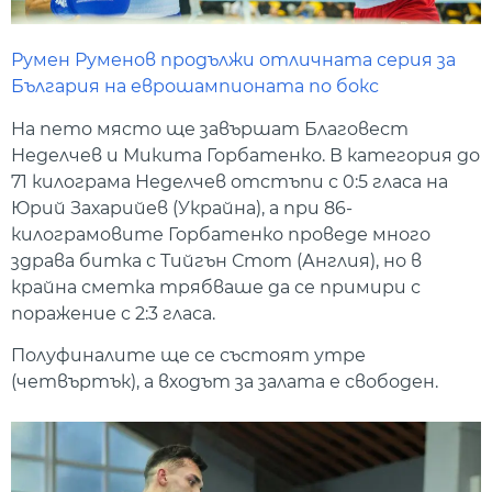
Румен Руменов продължи отличната серия за
България на еврошампионата по бокс
На пето място ще завършат Благовест
Неделчев и Микита Горбатенко. В категория до
71 килограма Неделчев отстъпи с 0:5 гласа на
Юрий Захарийев (Украйна), а при 86-
килограмовите Горбатенко проведе много
здрава битка с Тийгън Стот (Англия), но в
крайна сметка трябваше да се примири с
поражение с 2:3 гласа.
Полуфиналите ще се състоят утре
(четвъртък), а входът за залата е свободен.