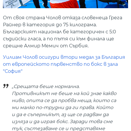
От своя страна Чолов отказа словенеца Грега
Райнер в категория до 75 килограма.
Българският национал бе категоричен с 5:0
съдийски гласа, а по пътя си към финала ще
срещне Алмир Мемич от Сърбия.
Уилиам Чолов осигури втори медал за България
от европейското първенство по бокс в зала
"София"
„Срещата беше нормална.
Противникът не беше на кой знае какво
ниво, опита се да пробва неща, които са
ми малко по-трудни да ги права. Който
и да е съперникът, аз ще се радвам да
изляза и да играя бокс. Заради това сме
тук, състезаваме се и представяме