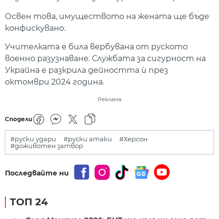
Освен това, имуществото на жената ще бъде
конфискувано.
Учителката е била вербувана от руското
военно разузнаване. Службата за сигурност на
Украйна е разкрила дейността ѝ през
октомври 2024 година.
Реклама
Сподели
#руски удари
#руски атаки
#Херсон
#доживотен затвор
Последвайте ни
ТОП 24