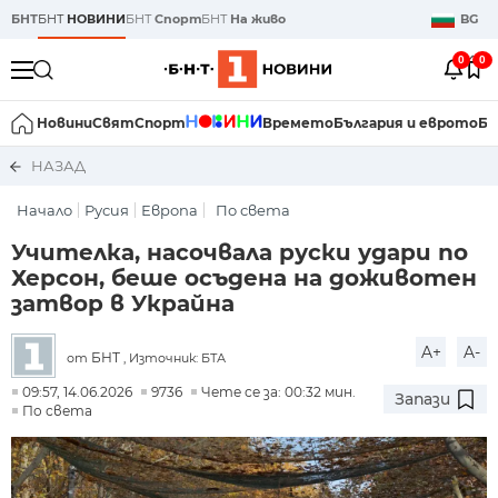
БНТ
БНТ
НОВИНИ
БНТ
Спорт
БНТ
На живо
BG
0
0
Новини
Свят
Спорт
Времето
България и еврото
Би
НАЗАД
Начало
Русия
Европа
По света
Учителка, насочвала руски удари по
Херсон, беше осъдена на доживотен
затвор в Украйна
A+
A-
БНТ
от
, Източник: БТА
09:57, 14.06.2026
9736
Чете се за: 00:32 мин.
Запази
По света