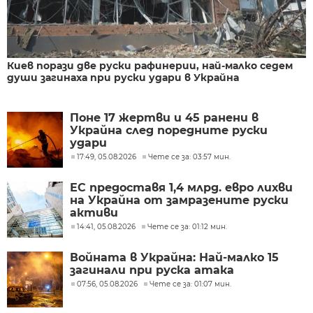
Киев порази две руски рафинерии, най-малко седем
души загинаха при руски удари в Украйна
Поне 17 жертви и 45 ранени в
Украйна след поредните руски
удари
17:49, 05.08.2026
Чете се за: 03:57 мин.
ЕС предоставя 1,4 млрд. евро лихви
на Украйна от замразените руски
активи
14:41, 05.08.2026
Чете се за: 01:12 мин.
Войната в Украйна: Най-малко 15
загинали при руска атака
07:56, 05.08.2026
Чете се за: 01:07 мин.