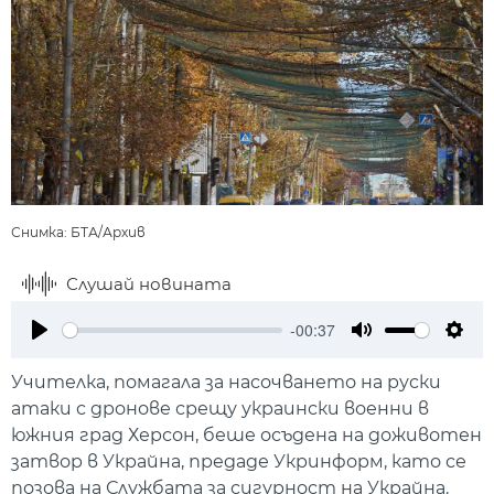
Снимка: БТА/Архив
Слушай новината
-00:37
Play
Mute
Setti
Учителка, помагала за насочването на руски
атаки с дронове срещу украински военни в
южния град Херсон, беше осъдена на доживотен
затвор в Украйна, предаде Укринформ, като се
позова на Службата за сигурност на Украйна.