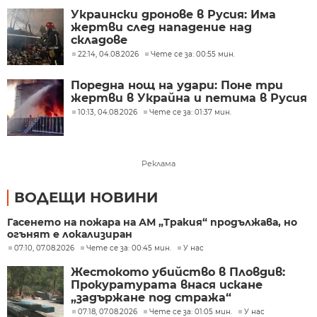
Украински дронове в Русия: Има
жертви след нападение над
складове
22:14, 04.08.2026
Чете се за: 00:55 мин.
Поредна нощ на удари: Поне три
жертви в Украйна и петима в Русия
10:13, 04.08.2026
Чете се за: 01:37 мин.
Реклама
ВОДЕЩИ НОВИНИ
Гасенето на пожара на АМ „Тракия“ продължава, но
огънят е локализиран
07:10, 07.08.2026
Чете се за: 00:45 мин.
У нас
Жестокото убийство в Пловдив:
Прокуратурата внася искане
„задържане под стража“
07:18, 07.08.2026
Чете се за: 01:05 мин.
У нас