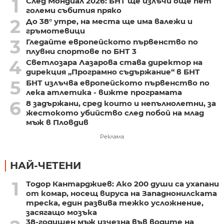
1
След Мондиал 2026: БНТ ще излъчи още пет
големи събития пряко
2
До 38° утре, на места ще има валежи и
гръмотевици
3
Гледайте европейското първенство по
плувни спортове по БНТ 3
4
Светлозара Лазарова става директор на
дирекция „Програмно съдържание“ в БНТ
5
БНТ излъчва европейското първенство по
лека атлетика - вижте програмата
6
8 задържани, сред които и непълнолетни, за
жестокото убийство след побой на млад
мъж в Пловдив
Реклама
НАЙ-ЧЕТЕНИ
1
Тодор Кантарджиев: Ако 200 души са ухапани
от комар, носещ вируса на Западнонилската
треска, един развива тежко усложнение,
засягащо мозъка
38-годишен мъж изчезна във водите на