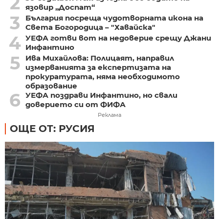
2
язовир „Доспат“
3
България посреща чудотворната икона на
Света Богородица – "Хавайска"
4
УЕФА готви вот на недоверие срещу Джани
Инфантино
5
Ива Михайлова: Полицаят, направил
измерванията за експертизата на
прокуратурата, няма необходимото
образование
6
УЕФА поздрави Инфантино, но свали
доверието си от ФИФА
Реклама
ОЩЕ ОТ: РУСИЯ