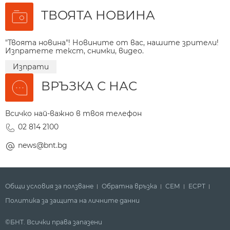
ТВОЯТА НОВИНА
"Твоята новина"! Новините от вас, нашите зрители!
Изпратете текст, снимки, видео.
Изпрати
ВРЪЗКА С НАС
Всичко най-важно в твоя телефон
02 814 2100
news@bnt.bg
Общи условия за ползване
Обратна връзка
СЕМ
ECPT
Политика за защита на личните данни
©БНТ. Всички права запазени