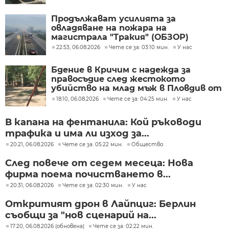
Продължават усилията за
овладяване на пожара на
магистрала "Тракия" (ОБЗОР)
22:53, 06.08.2026
Чете се за: 03:10 мин.
У нас
Бдение в Кричим с надежда за
правосъдие след жестокото
убийство на млад мъж в Пловдив от
тийнейджъри
18:10, 06.08.2026
Чете се за: 04:25 мин.
У нас
В капана на фентанила: Кой ръководи
трафика и има ли изход за...
20:21, 06.08.2026
Чете се за: 05:22 мин.
Общество
След повече от седем месеца: Нова
фирма поема почистването в...
20:31, 06.08.2026
Чете се за: 02:30 мин.
У нас
Откритият дрон в Лайпциг: Берлин
съобщи за "нов сценарий на...
17:20, 06.08.2026 (обновена)
Чете се за: 02:22 мин.