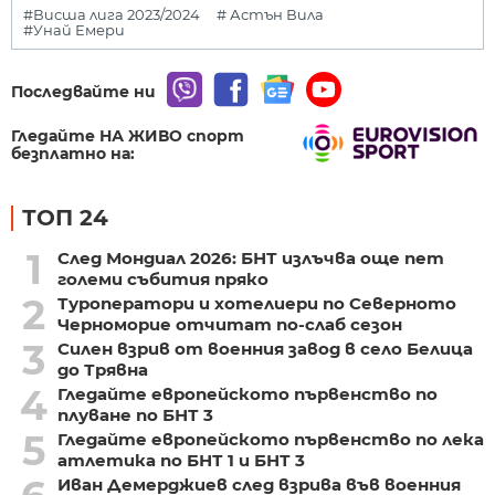
#Висша лига 2023/2024
# Астън Вила
#Унай Емери
Последвайте ни
Гледайте НА ЖИВО спорт
безплатно на:
ТОП 24
1
След Мондиал 2026: БНТ излъчва още пет
големи събития пряко
2
Туроператори и хотелиери по Северното
Черноморие отчитат по-слаб сезон
3
Силен взрив от военния завод в село Белица
до Трявна
4
Гледайте европейското първенство по
плуване по БНТ 3
5
Гледайте европейското първенство по лека
атлетика по БНТ 1 и БНТ 3
Иван Демерджиев след взрива във военния