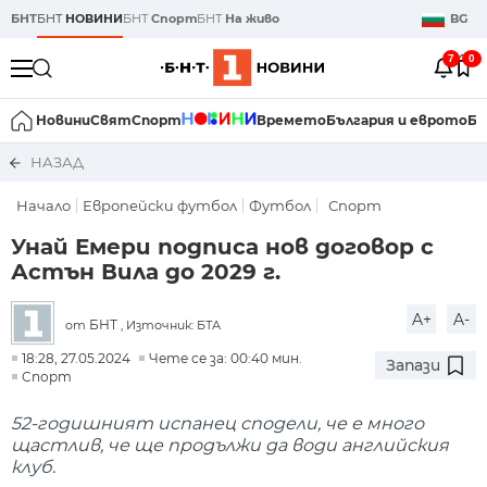
БНТ
БНТ
НОВИНИ
БНТ
Спорт
БНТ
На живо
BG
7
0
Новини
Свят
Спорт
Времето
България и еврото
Би
НАЗАД
Начало
Европейски футбол
Футбол
Спорт
Унай Емери подписа нов договор с
Астън Вила до 2029 г.
A+
A-
БНТ
от
, Източник: БТА
18:28, 27.05.2024
Чете се за: 00:40 мин.
Запази
Спорт
52-годишният испанец сподели, че е много
щастлив, че ще продължи да води английския
клуб.