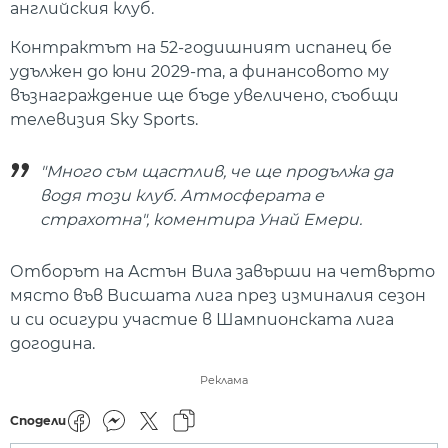
английския клуб.
Контрактът на 52-годишният испанец бе
удължен до юни 2029-та, а финансовото му
възнаграждение ще бъде увеличено, съобщи
телевизия Sky Sports.
"Много съм щастлив, че ще продължа да
водя този клуб. Атмосферата е
страхотна", коментира Унай Емери.
Отборът на Астън Вила завърши на четвърто
място във Висшата лига през изминалия сезон
и си осигури участие в Шампионската лига
догодина.
Реклама
Сподели