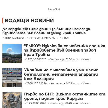
Реклама
ВОДЕЩИ НОВИНИ
Демерджиев: Няма данни за външна намеса за
взривовете във военния завод край Трявна
15:59, 10.08.2026
Чете се за: 03:40 мин.
У нас
"ЕМКО": Изключва се човешка грешка
за взривовете във военния завод
край Трявна
15:23, 10.08.2026
Чете се за: 01:50 мин.
У нас
Украйна не е насочвала умишлено
безпилотни летателни апарати
към България
17:06, 10.08.2026
Чете се за: 01:32 мин.
У нас
Първо по БНТ: Вижте останките от
дрона, паднал край Кардам
11:25, 10.08.2026
Чете се за: 01:40 мин.
У нас