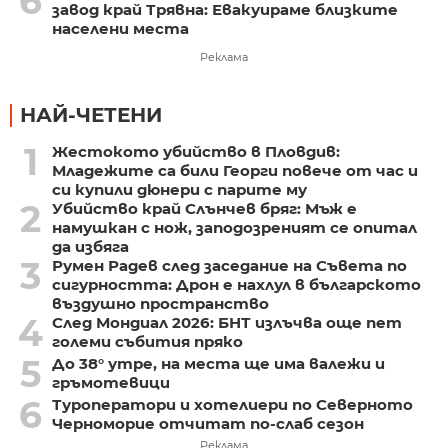
6
завод край Трявна: Евакуираме близките
населени места
Реклама
НАЙ-ЧЕТЕНИ
1
Жестокото убийство в Пловдив:
Младежите са били Георги повече от час и
си купили дюнери с парите му
2
Убийство край Слънчев бряг: Мъж е
намушкан с нож, заподозреният се опитал
да избяга
3
Румен Радев след заседание на Съвета по
сигурността: Дрон е нахлул в българското
въздушно пространство
4
След Мондиал 2026: БНТ излъчва още пет
големи събития пряко
5
До 38° утре, на места ще има валежи и
гръмотевици
6
Туроператори и хотелиери по Северното
Черноморие отчитат по-слаб сезон
Реклама