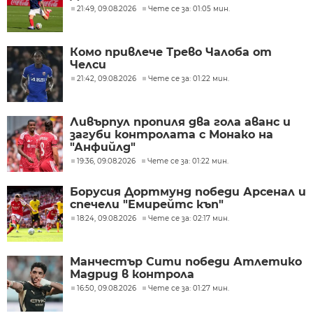
21:49, 09.08.2026
Чете се за: 01:05 мин.
Комо привлече Трево Чалоба от
Челси
21:42, 09.08.2026
Чете се за: 01:22 мин.
Ливърпул пропиля два гола аванс и
загуби контролата с Монако на
"Анфийлд"
19:36, 09.08.2026
Чете се за: 01:22 мин.
Борусия Дортмунд победи Арсенал и
спечели "Емирейтс къп"
18:24, 09.08.2026
Чете се за: 02:17 мин.
Манчестър Сити победи Атлетико
Мадрид в контрола
16:50, 09.08.2026
Чете се за: 01:27 мин.