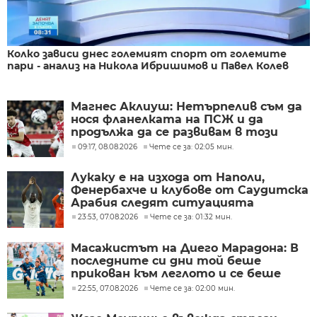
Колко зависи днес големият спорт от големите
пари - анализ на Никола Ибришимов и Павел Колев
Магнес Аклиуш: Нетърпелив съм да
нося фланелката на ПСЖ и да
продължа да се развивам в този
велик клуб
09:17, 08.08.2026
Чете се за: 02:05 мин.
Лукаку е на изхода от Наполи,
Фенербахче и клубове от Саудитска
Арабия следят ситуацията
23:53, 07.08.2026
Чете се за: 01:32 мин.
Масажистът на Диего Марадона: В
последните си дни той беше
прикован към леглото и се беше
предал
22:55, 07.08.2026
Чете се за: 02:00 мин.