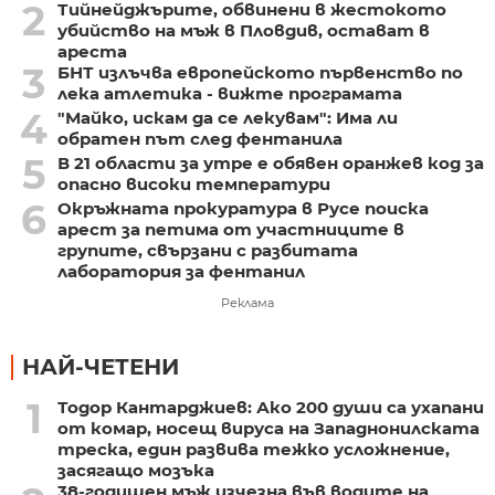
2
Тийнейджърите, обвинени в жестокото
убийство на мъж в Пловдив, остават в
ареста
3
БНТ излъчва европейското първенство по
лека атлетика - вижте програмата
4
"Майко, искам да се лекувам": Има ли
обратен път след фентанила
5
В 21 области за утре е обявен оранжев код за
опасно високи температури
6
Окръжната прокуратура в Русе поиска
арест за петима от участниците в
групите, свързани с разбитата
лаборатория за фентанил
Реклама
НАЙ-ЧЕТЕНИ
1
Тодор Кантарджиев: Ако 200 души са ухапани
от комар, носещ вируса на Западнонилската
треска, един развива тежко усложнение,
засягащо мозъка
38-годишен мъж изчезна във водите на