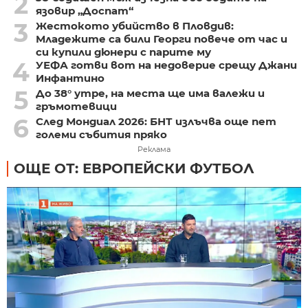
2
язовир „Доспат“
3
Жестокото убийство в Пловдив:
Младежите са били Георги повече от час и
си купили дюнери с парите му
4
УЕФА готви вот на недоверие срещу Джани
Инфантино
5
До 38° утре, на места ще има валежи и
гръмотевици
6
След Мондиал 2026: БНТ излъчва още пет
големи събития пряко
Реклама
ОЩЕ ОТ: ЕВРОПЕЙСКИ ФУТБОЛ