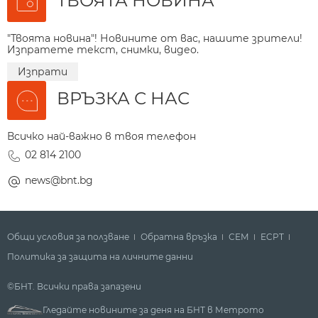
ТВОЯТА НОВИНА
"Твоята новина"! Новините от вас, нашите зрители!
Изпратете текст, снимки, видео.
Изпрати
ВРЪЗКА С НАС
Всичко най-важно в твоя телефон
02 814 2100
news@bnt.bg
Общи условия за ползване
Обратна връзка
СЕМ
ECPT
Политика за защита на личните данни
©БНТ. Всички права запазени
Гледайте новините за деня на БНТ в Метрото