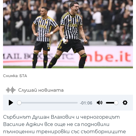
Снимка: БТА
Слушай новината
-01:06
Play
Mute
Setti
Сърбинът Душан Влахович и черногорецът
Василие Аджич все още не са подновили
пълноценни тренировки със съотборниците