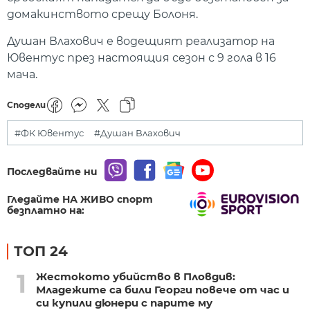
домакинството срещу Болоня.
Душан Влахович е водещият реализатор на
Ювентус през настоящия сезон с 9 гола в 16
мача.
Сподели
#ФК Ювентус
#Душан Влахович
Последвайте ни
Гледайте НА ЖИВО спорт
безплатно на:
ТОП 24
1
Жестокото убийство в Пловдив:
Младежите са били Георги повече от час и
си купили дюнери с парите му