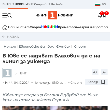
БНТ
БНТ
НОВИНИ
БНТ
Спорт
БНТ
На живо
BG
1
0
Новини
Свят
Спорт
Времето
България и еврото
Би
НАЗАД
Начало
Европейски футбол
Футбол
Спорт
В Юве се надяват Влахович да е на
линия за уикенда
A+
A-
БНТ
от
Запази
14:44, 04.12.2024
Чете се за: 01:10 мин.
Спорт
Ювентус посреща Болоня в двубой от 15-ия
кръг на италианската Серия А.