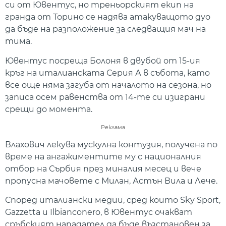
си от Ювентус, но треньорският екип на
гранда от Торино се надява атакуващото дуо
да бъде на разположение за следващия мач на
тима.
Ювентус посреща Болоня в двубой от 15-ия
кръг на италианската Серия А в събота, като
все още няма загуба от началото на сезона, но
записа осем равенства от 14-те си изиграни
срещи до момента.
Реклама
Влахович лекува мускулна контузия, получена по
време на ангажиментите му с националния
отбор на Сърбия през миналия месец и вече
пропусна мачовете с Милан, Астън Вила и Лече.
Според италиански медии, сред които Sky Sport,
Gazzetta и Ilbianconero, в Ювентус очакват
сръбският нападател да бъде възстановен за