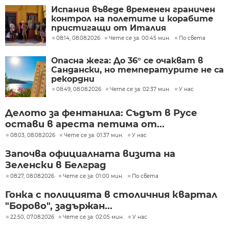
Испания въведе временен граничен
контрол на полетите и корабите
пристигащи от Италия
08:14, 08.08.2026
Чете се за: 00:45 мин.
По света
Опасна жега: До 36° се очакват в
Сандански, но температурите не са
рекордни
08:49, 08.08.2026
Чете се за: 02:37 мин.
У нас
Делото за фентанила: Съдът в Русе
остави в ареста петима от...
08:03, 08.08.2026
Чете се за: 01:37 мин.
У нас
Започва официалната визита на
Зеленски в Белград
08:27, 08.08.2026
Чете се за: 01:00 мин.
По света
Гонка с полицията в столичния квартал
"Борово", задържан...
22:50, 07.08.2026
Чете се за: 02:05 мин.
У нас