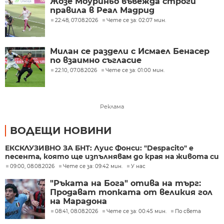
Жозе Моуриньо въвежда строги
правила в Реал Мадрид
22:48, 07.08.2026
Чете се за: 02:07 мин.
Милан се раздели с Исмаел Бенасер
по взаимно съгласие
22:10, 07.08.2026
Чете се за: 01:00 мин.
Реклама
ВОДЕЩИ НОВИНИ
ЕКСКЛУЗИВНО ЗА БНТ: Луис Фонси: "Despacito" е
песента, която ще изпълнявам до края на живота си
09:00, 08.08.2026
Чете се за: 09:42 мин.
У нас
"Ръката на Бога" отива на търг:
Продават топката от великия гол
на Марадона
08:41, 08.08.2026
Чете се за: 00:45 мин.
По света