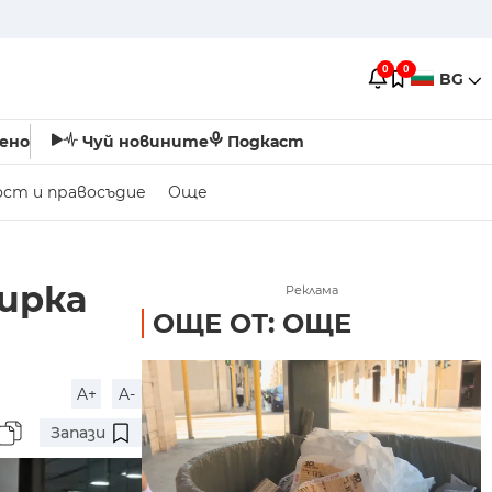
0
0
BG
ено
Чуй новините
Подкаст
ост и правосъдие
Още
ирка
Реклама
ОЩЕ ОТ: ОЩЕ
A+
A-
Запази