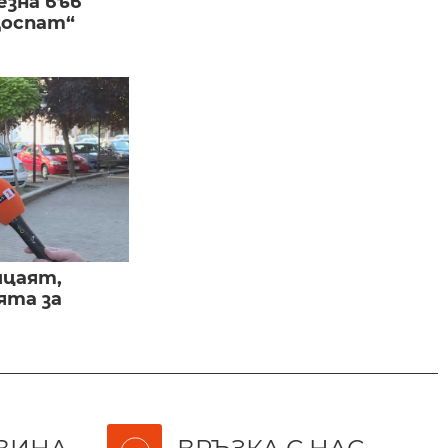
езна във
Доспат“
ицаят,
ята за