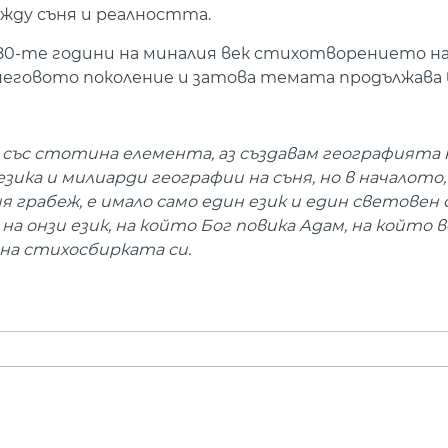
жду съня и реалността.
80-те години на миналия век стихотворението на
 неговото поколение и затова темата продължава 
 със стотина елемента, аз създавам географията н
зика и милиарди географии на съня, но в началото
грабеж, е имало само един език и един световен с
на онзи език, на който Бог повика Адам, на който в
 на стихосбирката си.