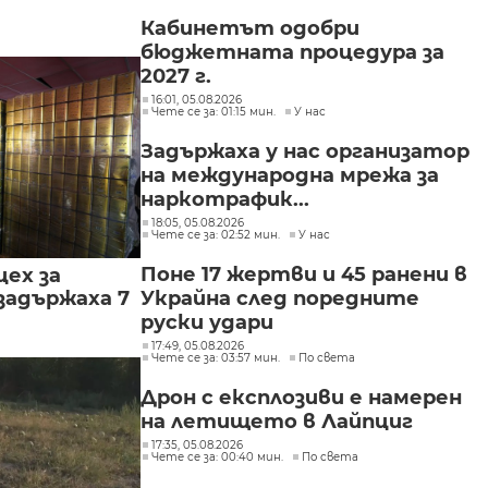
Кабинетът одобри
бюджетната процедура за
2027 г.
16:01, 05.08.2026
Чете се за: 01:15 мин.
У нас
Задържаха у нас организатор
на международна мрежа за
наркотрафик...
18:05, 05.08.2026
Чете се за: 02:52 мин.
У нас
Поне 17 жертви и 45 ранени в
цех за
задържаха 7
Украйна след поредните
руски удари
17:49, 05.08.2026
Чете се за: 03:57 мин.
По света
Дрон с експлозиви е намерен
на летището в Лайпциг
17:35, 05.08.2026
Чете се за: 00:40 мин.
По света