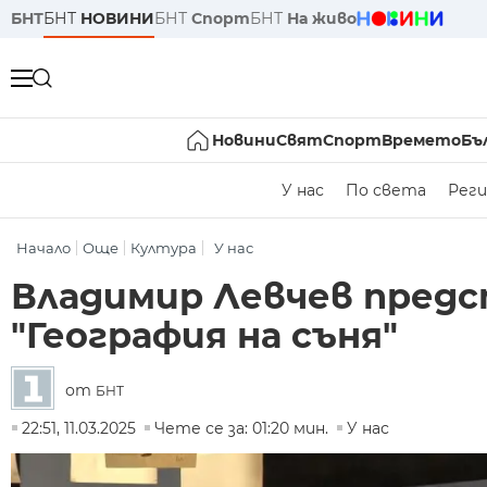
БНТ
БНТ
НОВИНИ
БНТ
Спорт
БНТ
На живо
Новини
Свят
Спорт
Времето
Бъ
У нас
По света
Реги
Начало
Още
Култура
У нас
Владимир Левчев предс
"География на съня"
от
БНТ
22:51, 11.03.2025
Чете се за: 01:20 мин.
У нас