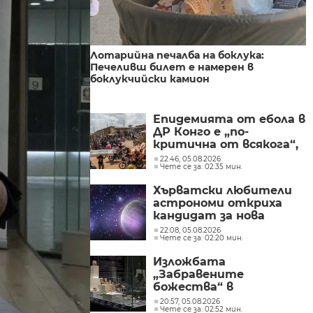
Лотарийна печалба на боклука:
Печеливш билет е намерен в
боклукчийски камион
Епидемията от ебола в
ДР Конго е „по-
критична от всякога“,
съобщиха от „Лекари
22:46, 05.08.2026
Чете се за: 02:35 мин.
без граници“
Хърватски любители
астрономи откриха
кандидат за нова
планетарна мъглявина
22:08, 05.08.2026
Чете се за: 02:20 мин.
Изложбата
„Забравените
божества“ в
Националния
20:57, 05.08.2026
Чете се за: 02:52 мин.
археологически