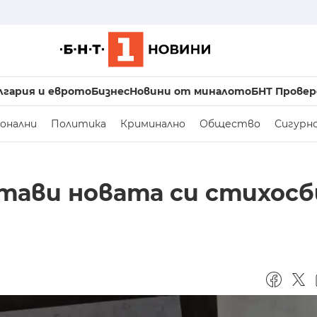
лгария и еврото
Бизнес
Новини от миналото
БНТ Провер
онални
Политика
Криминално
Общество
Сигурн
тави новата си стихосб