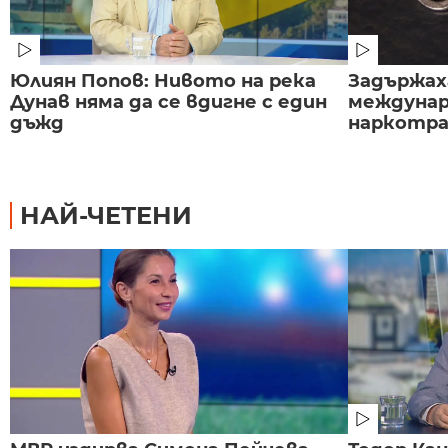
Юлиян Попов: Нивото на река
Задържаха
Дунав няма да се вдигне с един
междунар
дъжд
наркотраф
НАЙ-ЧЕТЕНИ