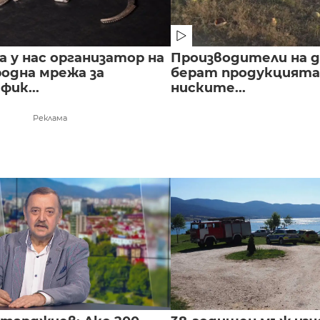
 у нас организатор на
Производители на д
одна мрежа за
берат продукцията 
ик...
ниските...
Реклама