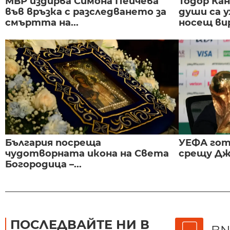
МВР издирва Симона Пейчева
Тодор Ка
във връзка с разследването за
души са у
смъртта на...
носещ вир
България посреща
УЕФА гот
чудотворната икона на Света
срещу Дж
Богородица –...
ПОСЛЕДВАЙТЕ НИ В