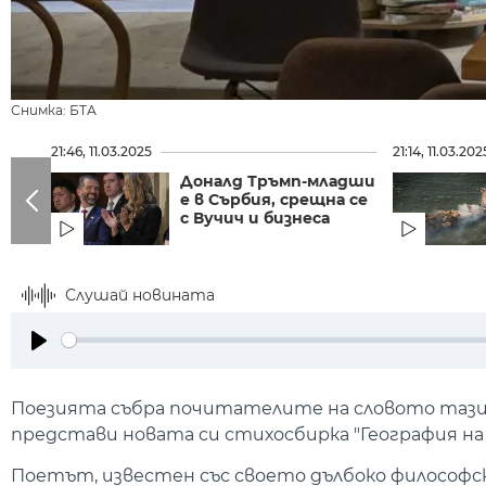
Снимка: БТА
21:46, 11.03.2025
21:14, 11.03.202
Доналд Тръмп-младши
е в Сърбия, срещна се
с Вучич и бизнеса
Слушай новината
Play
Поезията събра почитателите на словото тази 
представи новата си стихосбирка "География на 
Поетът, известен със своето дълбоко философск