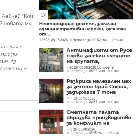
 Левчев "Кой
в новата му
Неоторозиран достъп, засягащ
административни мрежи, засякоха
от...
16:25, 05.08.2026
Чете се за: 00:52 мин.
У нас
а съня с
Антимафиоти от Русе
, преди
първи засекли следите
на групата,
ън. Аз
произвеждала
20:29, 05.08.2026 (обновена)
сичко ни е
Чете се за: 05:02 мин.
У нас
фентанил в София
Разкриха нелегален цех
за зехтин край София,
задържаха 7 тона
продукт без марка
14:59, 05.08.2026
Чете се за: 00:35 мин.
У нас
Сметната палата
образува производство
за конфликт на
интереси при Делян
15:26, 05.08.2026
Чете се за: 01:45 мин.
У нас
Пеевски