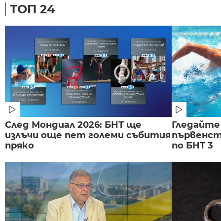
ТОП 24
След Мондиал 2026: БНТ ще
Гледайте
излъчи още пет големи събития
първенст
пряко
по БНТ 3