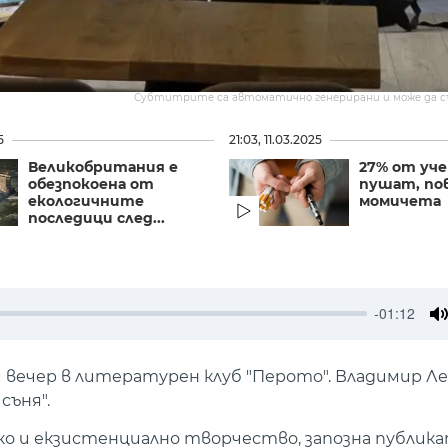
Субтитрите са автоматично генерирани и може да 
5
21:03, 11.03.2025
Великобритания е
27% от уч
обезпокоена от
пушат, по
екологичните
момичета
последици след...
-01:12
M
вечер в литературен клуб "Перото". Владимир Л
съня".
о и екзистенциално творчество, запозна публикат