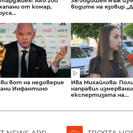
нтарджиев: Ако 200
38-годишен мъж изч
хапани от комар,
водите на язовир „
уса...
ви вот на недоверие
Ива Михайлова: Пол
ани Инфантино
направил измервани
експертизата на...