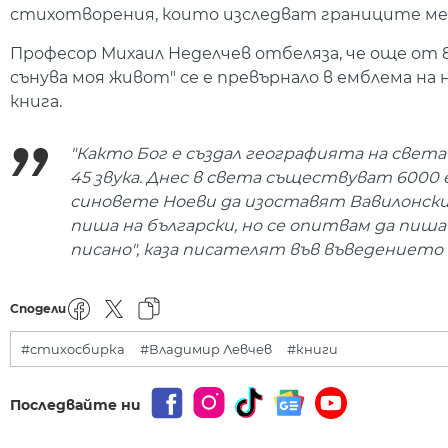
стихотворения, които изследват границите ме
Професор Михаил Неделчев отбеляза, че още от 
сънува моя живот" се е превърнало в емблема на
книга.
"Както Бог е създал географията на света
45 звука. Днес в света съществуват 6000 е
синовете Ноеви да изоставят Вавилонския 
пиша на български, но се опитвам да пиша 
писано", каза писателят във въведението
Сподели
#стихосбирка
#Владимир Левчев
#книги
Последвайте ни