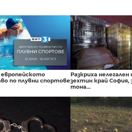
 европейското
Разкриха нелегален 
во по плувни спортове
зехтин край София, 
тона...