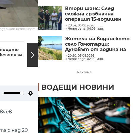
институт с музей при
Втори шанс: След
БАН
сложна гръбначна
операция 15-годишен
състезател по борба
20:54, 05.08.2026
Чете се за: 04:05 мин.
съдържат неточности.
отново е на крака
Жители на видинското
20:50, 11.03.2025
20:48,
село Гомотарци:
Дунавът от година на
ениците
Спортни новини
вечето са
11.03.2025 г. 20:50 ч.
година става все по-
20:50, 05.08.2026
Чете се за: 02:40 мин.
плитък
Реклама
ВОДЕЩИ НОВИНИ
ute
Settings
евчев
а с над 20